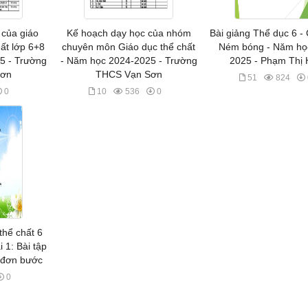
 của giáo
Kế hoạch dạy học của nhóm
Bài giảng Thể dục 6 -
hất lớp 6+8
chuyên môn Giáo dục thể chất
Ném bóng - Năm họ
5 - Trường
- Năm học 2024-2025 - Trường
2025 - Phạm Thị
Sơn
THCS Vạn Sơn
51
824
0
10
536
0
thể chất 6
i 1: Bài tập
n đơn bước
0