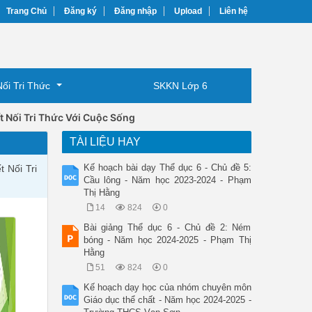
Trang Chủ
Đăng ký
Đăng nhập
Upload
Liên hệ
Nối Tri Thức
SKKN Lớp 6
t Nối Tri Thức Với Cuộc Sống
TÀI LIỆU HAY
Kế hoạch bài dạy Thể dục 6 - Chủ đề 5:
 Nối Tri
Cầu lông - Năm học 2023-2024 - Phạm
Thị Hằng
14
824
0
Bài giảng Thể dục 6 - Chủ đề 2: Ném
bóng - Năm học 2024-2025 - Phạm Thị
Hằng
51
824
0
Kế hoạch dạy học của nhóm chuyên môn
Giáo dục thể chất - Năm học 2024-2025 -