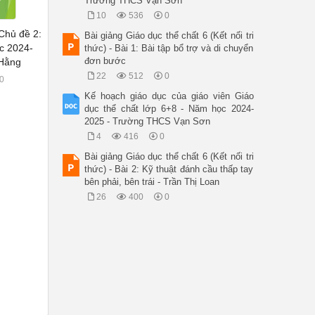
Trường THCS Vạn Sơn
10
536
0
 Chủ đề 2:
Bài giảng Giáo dục thể chất 6 (Kết nối tri
c 2024-
thức) - Bài 1: Bài tập bổ trợ và di chuyển
đơn bước
 Hằng
22
512
0
0
Kế hoạch giáo dục của giáo viên Giáo
dục thể chất lớp 6+8 - Năm học 2024-
2025 - Trường THCS Vạn Sơn
4
416
0
Bài giảng Giáo dục thể chất 6 (Kết nối tri
thức) - Bài 2: Kỹ thuật đánh cầu thấp tay
bên phải, bên trái - Trần Thị Loan
26
400
0