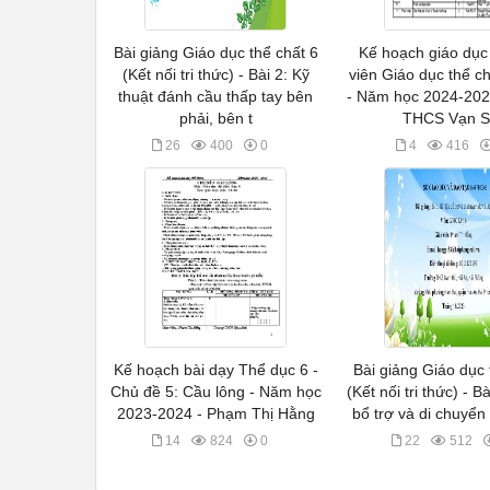
Bài giảng Giáo dục thể chất 6
Kế hoạch giáo dục
(Kết nối tri thức) - Bài 2: Kỹ
viên Giáo dục thể c
thuật đánh cầu thấp tay bên
- Năm học 2024-202
phải, bên t
THCS Vạn 
26
400
0
4
416
Kế hoạch bài dạy Thể dục 6 -
Bài giảng Giáo dục 
Chủ đề 5: Cầu lông - Năm học
(Kết nối tri thức) - Bà
2023-2024 - Phạm Thị Hằng
bổ trợ và di chuyể
14
824
0
22
512