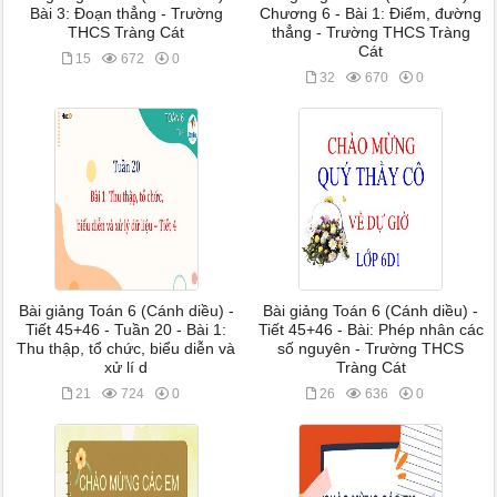
Bài 3: Đoạn thẳng - Trường
Chương 6 - Bài 1: Điểm, đường
THCS Tràng Cát
thẳng - Trường THCS Tràng
Cát
15
672
0
32
670
0
Bài giảng Toán 6 (Cánh diều) -
Bài giảng Toán 6 (Cánh diều) -
Tiết 45+46 - Tuần 20 - Bài 1:
Tiết 45+46 - Bài: Phép nhân các
Thu thập, tổ chức, biểu diễn và
số nguyên - Trường THCS
xử lí d
Tràng Cát
21
724
0
26
636
0