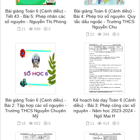
Bài giảng Toán 6 (Cánh diều) -
Bài giảng Toán 6 (Cánh diều) -
Tiết 43 - Bài 5: Phép nhân các
Bài 4: Phép trừ số nguyên. Quy
số nguyên - Nguyễn Thị Phòng
tắc dấu ngoặc - Trường THCS
Nguyễn Chu
21
698
0
22
394
0
Bài giảng Toán 6 (Cánh diều) -
Kế hoạch bài dạy Toán 6 (Cánh
Bài 2: Tập hợp các số nguyên -
diều) - Bài 3: Phép cộng các số
Trường THCS Nguyễn Chuyên
nguyên - Năm học 2023-2024 -
Mỹ
Ngô Mai H
18
652
0
11
414
0