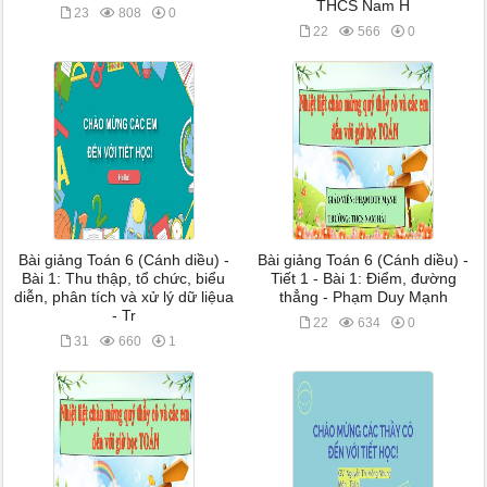
THCS Nam H
23
808
0
22
566
0
Bài giảng Toán 6 (Cánh diều) -
Bài giảng Toán 6 (Cánh diều) -
Bài 1: Thu thập, tổ chức, biểu
Tiết 1 - Bài 1: Điểm, đường
diễn, phân tích và xử lý dữ liệua
thẳng - Phạm Duy Mạnh
- Tr
22
634
0
31
660
1