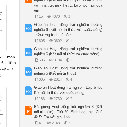
nghiệp 6 (Kết nối tri thức) - Chủ đề 1: Em
với nhà trường - Tiết 1: Lớp học mới của
em
15
4076
2
Giáo án Hoạt động trải nghiệm hướng
nghiệp 6 (Kết nối tri thức với cuộc sống)
- Chương trình cả năm
605
3602
1
Giáo án Hoạt động trải nghiệm hướng
nghiệp 6 (Kết nối tri thức và cuộc sống)
 kì 1 môn
605
3194
1
m 6 - Năm
đáp án)
Giáo án Hoạt động trải nghiệm hướng
nghiệp 6 (Kết nối tri thức)
0
605
2814
4
Giáo án Hoạt động trải nghiệm Lớp 6 (bộ
Kết nối tri thức với cuộc sống)
183
2730
7
Bài giảng Hoạt động trải nghiệm 6 (Kết
nối tri thức) - Tiết 20: Sinh hoạt lớp, Chủ
đề 5: Em với gia đình
41
2148
2