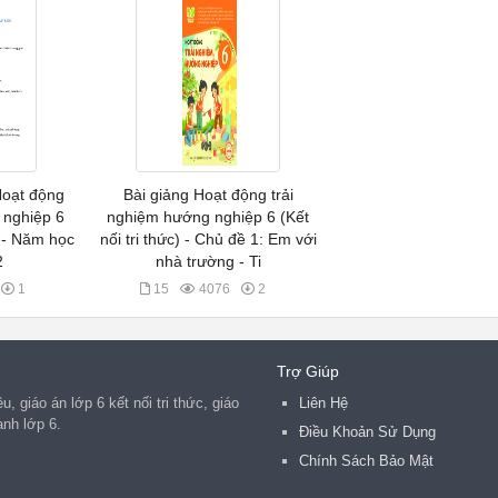
Hoạt động
Bài giảng Hoạt động trải
 nghiệp 6
nghiệm hướng nghiệp 6 (Kết
) - Năm học
nối tri thức) - Chủ đề 1: Em với
2
nhà trường - Ti
1
15
4076
2
Trợ Giúp
, giáo án lớp 6 kết nối tri thức, giáo
Liên Hệ
anh lớp 6.
Điều Khoản Sử Dụng
Chính Sách Bảo Mật