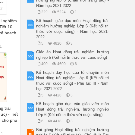
hướng nghiệp 6 (Chân trời sáng tạo) -
Năm học 2021-2022
229
5224
1
ải nghiệm
Kế hoạch giáo dục môn Hoạt động trải
nghiệm hướng nghiệp Lớp 6 (Kết nối tri
 Tiết 10:
thức với cuộc sống) - Năm học 2021-
 kế hoạch
2022
5
4820
3
1
Giáo án Hoạt động trải nghiệm hướng
nghiệp 6 (Kết nối tri thức với cuộc sống)
400
4600
6
Kế hoạch dạy học của tổ chuyên môn
Hoạt động trải nghiệm Lớp 6 (Kết nối tri
thức với cuộc sống) - Phụ lục III - Năm
học 2021-2022
5
4428
3
Kế hoạch giáo dục của giáo viên môn
g trải
Hoạt động trải nghiệm, hướng nghiệp
ức) - Tiết
Lớp 6 (Kết nối tri thức với cuộc sống)
n cho phù
6
4418
3
Bài giảng Hoạt động trải nghiệm hướng
1