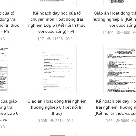
 của tổ
Kế hoạch dạy học của tổ
Giáo án Hoạt động tr
ộng trải
chuyên môn Hoạt động trải
hướng nghiệp 6 (Kết nố
i tri thức
nghiệm Lớp 6 (Kết nối tri thức
với cuộc sống
 - Ph
với cuộc sống) - Ph
400
4600
3
7
11596
2
 của giáo
Giáo án Hoạt động trải nghiệm
Kế hoạch bài dạy Ho
ng trải
hướng nghiệp 6 (Kết nối tri
trải nghiệm, hướng 
iệp Lớp 6
thức)
(Kết nối tri thức và c
c với
605
2814
4
53
5689
3