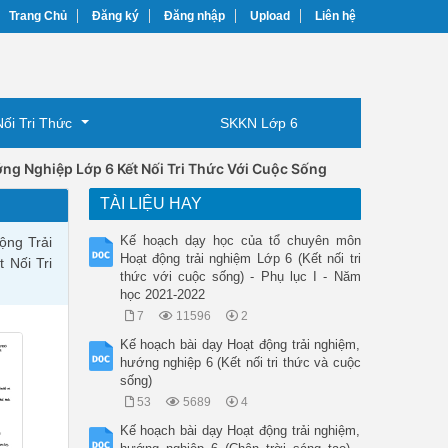
Trang Chủ
Đăng ký
Đăng nhập
Upload
Liên hệ
Nối Tri Thức
SKKN Lớp 6
ng Nghiệp Lớp 6 Kết Nối Tri Thức Với Cuộc Sống
TÀI LIỆU HAY
Kế hoạch dạy học của tổ chuyên môn
ộng Trải
Hoạt động trải nghiệm Lớp 6 (Kết nối tri
 Nối Tri
thức với cuộc sống) - Phụ lục I - Năm
học 2021-2022
7
11596
2
Kế hoạch bài dạy Hoạt động trải nghiệm,
hướng nghiệp 6 (Kết nối tri thức và cuộc
sống)
53
5689
4
Kế hoạch bài dạy Hoạt động trải nghiệm,