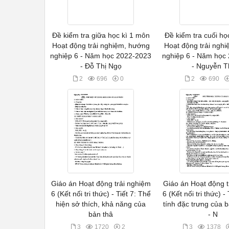
Đề kiểm tra giữa học kì 1 môn
Đề kiểm tra cuối họ
Hoạt động trải nghiệm, hướng
Hoạt động trải ngh
nghiệp 6 - Năm học 2022-2023
nghiệp 6 - Năm học
- Đỗ Thị Ngọ
- Nguyễn T
2
696
0
2
690
Giáo án Hoạt động trải nghiệm
Giáo án Hoạt động t
6 (Kết nối tri thức) - Tiết 7: Thể
6 (Kết nối tri thức) -
hiện sở thích, khả năng của
tính đặc trưng của b
bản thâ
- N
3
1720
2
3
1378