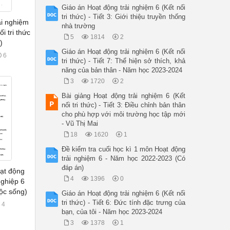
Giáo án Hoạt động trải nghiệm 6 (Kết nối
tri thức) - Tiết 3: Giới thiệu truyền thống
ải nghiệm
nhà trường
i tri thức
5
1814
2
)
Giáo án Hoạt động trải nghiệm 6 (Kết nối
6
tri thức) - Tiết 7: Thể hiện sở thích, khả
năng của bản thân - Năm học 2023-2024
3
1720
2
Bài giảng Hoạt động trải nghiệm 6 (Kết
nối tri thức) - Tiết 3: Điều chỉnh bản thân
cho phù hợp với môi trường học tập mới
- Vũ Thị Mai
18
1620
1
Đề kiểm tra cuối học kì 1 môn Hoạt động
trải nghiệm 6 - Năm học 2022-2023 (Có
đáp án)
ạt động
4
1396
0
nghiệp 6
uộc sống)
Giáo án Hoạt động trải nghiệm 6 (Kết nối
tri thức) - Tiết 6: Đức tính đặc trưng của
4
bạn, của tôi - Năm học 2023-2024
3
1378
1