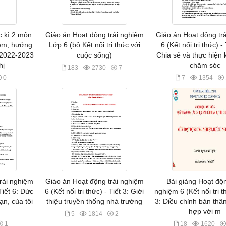
c kì 2 môn
Giáo án Hoạt động trải nghiệm
Giáo án Hoạt động tr
iệm, hướng
Lớp 6 (bộ Kết nối tri thức với
6 (Kết nối tri thức) -
 2022-2023
cuộc sống)
Chia sẻ và thực hiện
hị
chăm sóc
183
2730
7
0
7
1354
rải nghiệm
Giáo án Hoạt động trải nghiệm
Bài giảng Hoạt độn
 Tiết 6: Đức
6 (Kết nối tri thức) - Tiết 3: Giới
nghiệm 6 (Kết nối tri th
ạn, của tôi
thiệu truyền thống nhà trường
3: Điều chỉnh bản thâ
hợp với m
5
1814
2
1
18
1620