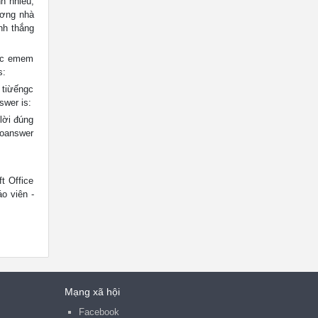
h nhiều,
khơng nhà
ành thắng
ngc emem
s:
tiừếngc
swer is:
ời đúng
hoanswer
t Office
áo viên -
Mạng xã hội
Facebook