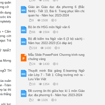
36
1532
0
ớng quân
mơng cở
Giáo án Giáo dục địa phương 6 (Bắc
Ninh) - Tiết 13, Bài 6: Trang phục liền chị
ển dụng
quan họ - Năm học 2023-2024
rước khi
8
1508
0
ompletely
Bộ ôn thi HSG môn Ngữ văn 6
au + Cấm
66
1504
0
hơng cớt
Bộ đề kiểm tra Ngữ văn 6 (3 bộ sách) -
ngục Trả
Năm học 2022-2023 (Có đáp án)
218
1430
0
́ NHẤT
Mẫu Slide PowerPoint Chương trình rung
chuông vàng
ủa Mơng
24
1430
0
ơngỜ TH
Thuyết minh Bài giảng E-learning Ngữ
văn Lớp 7 - Tiết 1: Cổng trường mở ra -
Lưu Văn Việt
 mùa xuân
10
1354
0
uân -Trăm
p lại thì
Đề cương ôn thi giữa học kì 1 môn Giáo
mà thắng
dục địa phương 6 - Năm học 2023-2024
2
1326
0
với lực