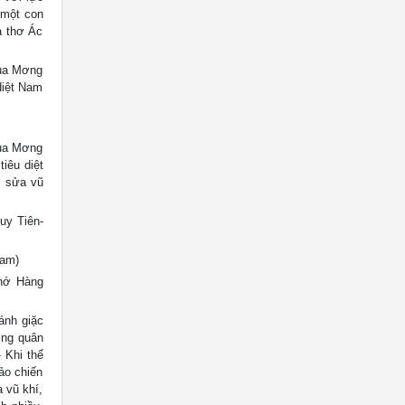
, một con
̀ thơ Ác
ủa Mơng
diệt Nam
ủa Mơng
iêu diệt
m sửa vũ
uy Tiên-
Nam)
hớ Hàng
ánh giặc
́ng quân
 Khi thế
bảo chiến
a vũ khí,