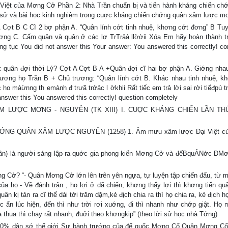
 của Mơng Cở Phần 2: Nhà Trần chuẩn bị và tiến hành kháng chiến ch
ịch sử và bài học kinh nghiệm trong cuợc kháng chiến chớng quân xâm lược 
 A Cợt B C Cĩ 2 bợ phận A. “Quân lính cớt tinh nhuệ, khơng cớt đơng” B Tuy
 C. Cấm quân và quân ở các lợ TrTrảả llờờii Xóa Em hãy hoàn thành t
iđếúpng tục You did not answer this Your answer: You answered this correctly! c
ác quân đợi thời Lý? Cợt A Cợt B A +Quân đợi cĩ hai bợ phận A. Giớng nh
ương họ Trần B + Chủ trương: “Quân lính cớt B. Khác nhau tinh nhuệ, k
̀ừnng th emành đ trưã trớảc l ờkhii Rất tiếc em trả lời sai rời tiếđpú t
answer this You answered this correctly! question completely
M LƯỢC MƠNG - NGUYÊN (TK XIII) I. CUỢC KHÁNG CHIẾN LẦN THƯ
HỚNG QUÂN XÂM LƯỢC NGUYÊN (1258) 1. Âm mưu xâm lược Đại Việt c
) là người sáng lập ra quớc gia phong kiến Mơng Cở và đếBquẢNớc ĐM
ơng Cở? “- Quân Mơng Cở lớn lên trên yên ngựa, tự luyện tập chiến đấu, từ
a họ - Về đánh trận , họ lợi ở dã chiến, khơng thấy lợi thì khơng tiến q
 kị tản ra cĩ thể dài tới trăm dặm,kẻ địch chia ra thì họ chia ra, kẻ địch hợ
lúc ẩn lúc hiện, đến thì như trời rơi xuớng, đi thì nhanh như chớp giật. Họ 
̀ thua thì chạy rất nhanh, đuởi theo khơngkịp” (theo lời sử học nhà Tớng)
ần 50% dân sớ thế giới Sự bành trướng của đế quốc Mơng Cổ Quân Mơng Cổ 