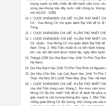
lượng mạnh và hiếu chiến đã tiến hành xâm lược v
sơng nào khơng tràn đầy nước mắt chúng ta, khơng c
mê ni(1210 - 1290)
I. CUỢC KHÁNGBÀI CHI 14Ế: N LẦN THỨ NHẤT C
Cở - Vua Mơng Cở cho quân đánh Đại Việt để từ đĩ
Tớng.
I. CUỢC KHÁNGBÀI CHI 14Ế: N LẦN THỨ NHẤT
I. CUỢC KHÁNGBÀI CHI 14Ế: N LẦN THỨ NHẤT C
Cở -Quân - Vua Mơng Cở cho quân đánh Đại Việt để 
Nam Tớng. 2. Nhà Trần chuẩn bị và tiến hành kháng
khí, các đợi dân binh được thành lập, ngày đêm luyện tậ
Tháng1-1258 Qui Hóa Bạch Hạc (Việt Trì-Phú Thọ)
Hà Nam)
Qui Hóa Bạch Hạc (Việt Trì-Phú Thọ) Bình Lệ Ngu
Qui Hóa (Yên Bái- Lào Cai) Bạch Hạc (Việt Trì-Ph
Than- Hà Nợi) 29-1-1258 Thiên Mạc (Duy Tiên- Hà Na
I. CUỢC KHÁNGBÀI CHI 14Ế: N LẦN THỨ NHẤT CHƠ
của nhà Trần trong cuợc kháng 1. Âm mưu xâm lược 
Mơng Cở lần thứ nhất? Việt để từ đĩ đánh lên phía 
giặc mạnh ta chủ trương khơng dớc ngay 2. Nhà Trần ch
chống quân Mơng Cở tồn lượng, nhữ chúng vào sâu tr