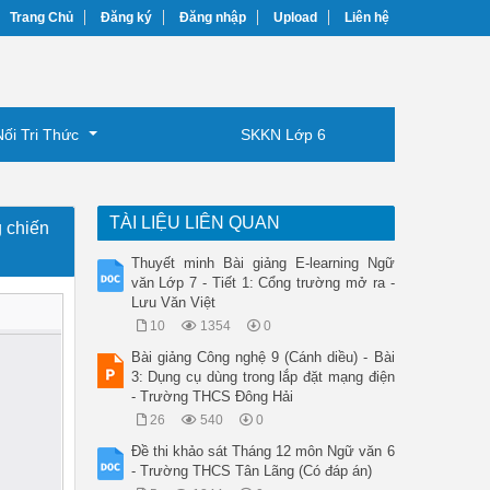
Trang Chủ
Đăng ký
Đăng nhập
Upload
Liên hệ
Nối Tri Thức
SKKN Lớp 6
TÀI LIỆU LIÊN QUAN
 chiến
Thuyết minh Bài giảng E-learning Ngữ
văn Lớp 7 - Tiết 1: Cổng trường mở ra -
Lưu Văn Việt
10
1354
0
Bài giảng Công nghệ 9 (Cánh diều) - Bài
3: Dụng cụ dùng trong lắp đặt mạng điện
- Trường THCS Đông Hải
26
540
0
Đề thi khảo sát Tháng 12 môn Ngữ văn 6
- Trường THCS Tân Lãng (Có đáp án)