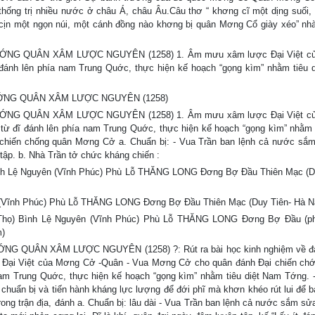
à thống trị nhiều nước ở châu Á, châu Âu.Câu thơ “ khơng cĩ một dịng suối
ịn một ngọn núi, một cánh đồng nào khơng bị quân Mơng Cổ giày xéo” nha
HỚNG QUÂN XÂM LƯỢC NGUYÊN (1258) 1. Âm mưu xâm lược Đại Việt c
 đánh lên phía nam Trung Quớc, thực hiện kế hoạch “gọng kìm” nhằm tiêu 
 CHỚNG QUÂN XÂM LƯỢC NGUYÊN (1258)
HỚNG QUÂN XÂM LƯỢC NGUYÊN (1258) 1. Âm mưu xâm lược Đại Việt c
từ đĩ đánh lên phía nam Trung Quớc, thực hiện kế hoạch “gọng kìm” nhằm t
 chiến chống quân Mơng Cở a. Chuẩn bị: - Vua Trần ban lệnh cả nước sắ
p. b. Nhà Trần tở chức kháng chiến :
 Bình Lệ Nguyên (Vĩnh Phúc) Phù Lỗ THĂNG LONG Đơng Bợ Đầu Thiên Mạc (D
yên (Vĩnh Phúc) Phù Lỗ THĂNG LONG Đơng Bợ Đầu Thiên Mạc (Duy Tiên- Hà 
ú Thọ) Bình Lệ Nguyên (Vĩnh Phúc) Phù Lỗ THĂNG LONG Đơng Bợ Đầu (p
m)
́NG QUÂN XÂM LƯỢC NGUYÊN (1258) ?: Rút ra bài học kinh nghiệm về đ
Đại Việt của Mơng Cở -Quân - Vua Mơng Cở cho quân đánh Đại chiến chơ
nam Trung Quớc, thực hiện kế hoạch “gọng kìm” nhằm tiêu diệt Nam Tớng. -
uẩn bị và tiến hành kháng lực lượng để đới phĩ mà khơn khéo rút lui để 
ong trận địa, đánh a. Chuẩn bị: lâu dài - Vua Trần ban lệnh cả nước sắm sử