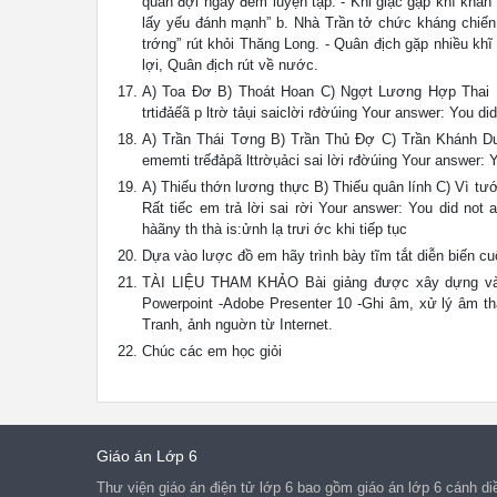
quân đợi ngày đêm luyện tập. - Khi giặc gặp khĩ khăn ta
lấy yếu đánh mạnh” b. Nhà Trần tở chức kháng c
trớng” rút khỏi Thăng Long. - Quân địch gặp nhiều k
lợi, Quân địch rút về nước.
A) Toa Đơ B) Thoát Hoan C) Ngợt Lương Hợp Thai D)
trtiđảếã p ltrờ tảụi saiclời rđờúing Your answer: 
A) Trần Thái Tơng B) Trần Thủ Đợ C) Trần Khánh D
ememti trếđảpã lttrờụảci sai lời rđờúing Your ans
A) Thiếu thớn lương thực B) Thiếu quân lính C) Vì tướng
Rất tiếc em trả lời sai rời Your answer: You did
hàãny th thà is:ửnh lạ trưi ớc khi tiếp tục
Dựa vào lược đồ em hãy trình bày tĩm tắt diễn biến 
TÀI LIỆU THAM KHẢO Bài giảng được xây dựng và đĩn
Powerpoint -Adobe Presenter 10 -Ghi âm, xử lý âm than
Tranh, ảnh nguờn từ Internet.
Chúc các em học giỏi
Giáo án Lớp 6
Thư viện giáo án điện tử lớp 6 bao gồm giáo án lớp 6 cánh diều