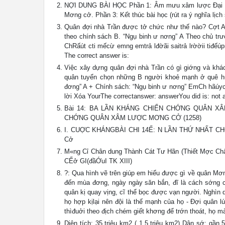
NỢI DUNG BÀI HỌC Phần 1: Âm mưu xâm lược Đại Việt
Mơng cở. Phần 3: Kết thúc bài học (rút ra ý nghĩa l
Quân đợi nhà Trần được tở chức như thế nào? Cợt
theo chính sách B. “Ngụ binh ư nơng” A Theo chủ trương
ChRấút cti mếcừ emng emtrả lđờãi saitrả lrờờii t
The correct answer is:
Việc xây dựng quân đợi nhà Trần có gì giớng và kh
quân tuyển chọn những B người khoẻ mạnh ở quê h
đơng” A + Chính sách: “Ngụ binh ư nơng” EmCh hãúyc ho ma
lời Xóa YourThe correctanswer: answerYou did is: not 
Bài 14: BA LẦN KHÁNG CHIẾN CHỚNG QUÂN XÂ
CHỚNG QUÂN XÂM LƯỢC MƠNG CỞ (1258)
I. CUỢC KHÁNGBÀI CHI 14Ế: N LẦN THỨ NHẤT C
Cở
M«ng Cỉ Chân dung Thành Cát Tư Hãn (Thiết Mợc Chân
CẾở GI(đầỚuI TK XIII)
?: Qua hình vẽ trên giúp em hiểu được gì về quân M
đến mùa đơng, ngày ngày săn bắn, đĩ là cách sớng củ
quân kị quay vịng, cĩ thể bọc được vạn người. Nghìn quân
họ hợp kịlại nên đội là thế mạnh của họ - Đợi quân 
thìđuởi theo địch chém giết khơng để trớn thoát, họ ma
Diện tích: 35 triệu km2 ( 1,5 triệu km2) Dân sớ: g