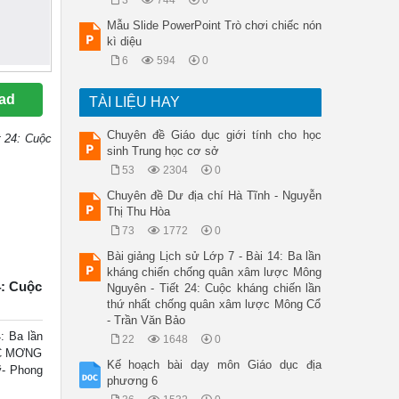
3
744
0
Mẫu Slide PowerPoint Trò chơi chiếc nón
kì diệu
6
594
0
ad
TÀI LIỆU HAY
Chuyên đề Giáo dục giới tính cho học
 24: Cuộc
sinh Trung học cơ sở
53
2304
0
Chuyên đề Dư địa chí Hà Tĩnh - Nguyễn
Thị Thu Hòa
73
1772
0
Bài giảng Lịch sử Lớp 7 - Bài 14: Ba lần
kháng chiến chống quân xâm lược Mông
: Cuộc
Nguyên - Tiết 24: Cuộc kháng chiến lần
thứ nhất chống quân xâm lược Mông Cổ
- Trần Văn Bảo
 Ba lần
22
1648
0
ỢC MƠNG
Kế hoạch bài dạy môn Giáo dục địa
̃- Phong
phương 6