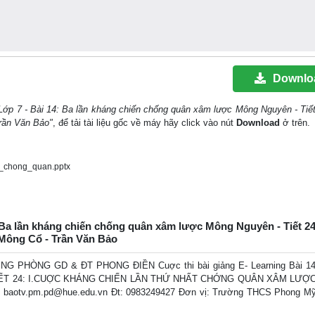
Downlo
Lớp 7 - Bài 14: Ba lần kháng chiến chống quân xâm lược Mông Nguyên - Tiết
rần Văn Bảo"
, để tải tài liệu gốc về máy hãy click vào nút
Download
ở trên.
_chong_quan.pptx
Ba lần kháng chiến chống quân xâm lược Mông Nguyên - Tiết 24
 Mông Cổ - Trần Văn Bảo
HÒNG GD & ĐT PHONG ĐIỀN Cuợc thi bài giảng E- Learning Bài 14:
n TIẾT 24: I.CUỢC KHÁNG CHIẾN LẦN THỨ NHẤT CHỚNG QUÂN XÂM LƯ
il: baotv.pm.pd@hue.edu.vn Đt: 0983249427 Đơn vị: Trường THCS Phong My