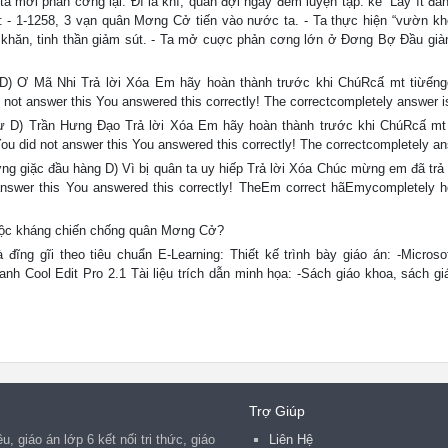
 mới phản cơng lại. Đĩ là khí, quân đợi ngày đêm luyện tập. kế “Lấy ít đán
hiến: - 1-1258, 3 vạn quân Mơng Cở tiến vào nước ta. - Ta thực hiện “vườn 
hĩ khăn, tinh thần giảm sút. - Ta mở cuợc phản cơng lớn ở Đơng Bợ Đầu gi
 Ơ Mã Nhi Trả lời Xóa Em hãy hoàn thành trước khi ChúRcấ mt tiừế
You did not answer this You answered this correctly! The correctcompletely answer i
ư D) Trần Hưng Đạo Trả lời Xóa Em hãy hoàn thành trước khi ChúRcấ mt 
wer: You did not answer this You answered this correctly! The correctcompletely an
 giặc đầu hàng D) Vì bị quân ta uy hiếp Trả lời Xóa Chúc mừng em đã trả l
 not answer this You answered this correctly! TheEm correct hãEmycompletely 
cuộc kháng chiến chống quân Mơng Cở?
g gĩi theo tiêu chuẩn E-Learning: Thiết kế trình bày giáo án: -Microsof
h Cool Edit Pro 2.1 Tài liệu trích dẫn minh họa: -Sách giáo khoa, sách gi
Trợ Giúp
, giáo án lớp 6 kết nối tri thức, giáo
Liên Hệ