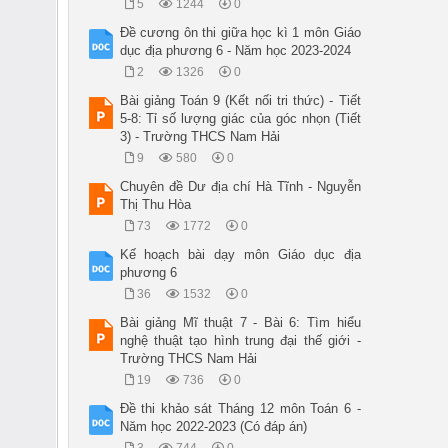
5
1244
0
Đề cương ôn thi giữa học kì 1 môn Giáo
dục địa phương 6 - Năm học 2023-2024
2
1326
0
Bài giảng Toán 9 (Kết nối tri thức) - Tiết
5-8: Tỉ số lượng giác của góc nhọn (Tiết
3) - Trường THCS Nam Hải
9
580
0
Chuyên đề Dư địa chí Hà Tĩnh - Nguyễn
Thị Thu Hòa
73
1772
0
Kế hoạch bài dạy môn Giáo dục địa
phương 6
36
1532
0
Bài giảng Mĩ thuật 7 - Bài 6: Tìm hiểu
nghệ thuật tạo hình trung đại thế giới -
Trường THCS Nam Hải
19
736
0
Đề thi khảo sát Tháng 12 môn Toán 6 -
Năm học 2022-2023 (Có đáp án)