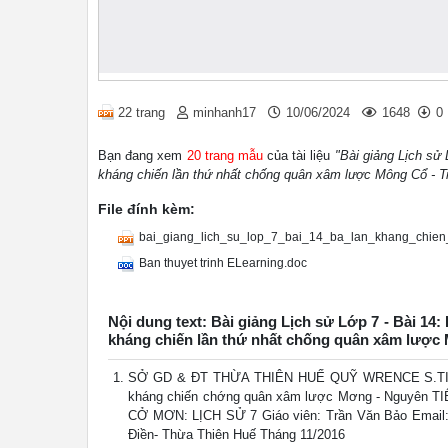
22 trang
minhanh17
10/06/2024
1648
0
Bạn đang xem
20 trang mẫu
của tài liệu
"Bài giảng Lịch sử 
kháng chiến lần thứ nhất chống quân xâm lược Mông Cổ - T
File đính kèm:
bai_giang_lich_su_lop_7_bai_14_ba_lan_khang_chien
Ban thuyet trinh ELearning.doc
Nội dung text: Bài giảng Lịch sử Lớp 7 - Bài 14: 
kháng chiến lần thứ nhất chống quân xâm lược
SỞ GD & ĐT THỪA THIÊN HUẾ QUỸ WRENCE S.TING P
kháng chiến chớng quân xâm lược Mơng - Nguyê
CỞ MƠN: LỊCH SỬ 7 Giáo viên: Trần Văn Bảo Ema
Điền- Thừa Thiên Huế Tháng 11/2016