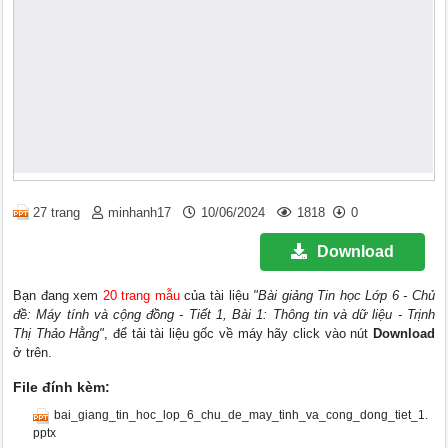
27 trang
minhanh17
10/06/2024
1818
0
Download
Bạn đang xem
20 trang mẫu
của tài liệu
"Bài giảng Tin học Lớp 6 - Chủ
đề: Máy tính và cộng đồng - Tiết 1, Bài 1: Thông tin và dữ liệu - Trịnh
Thị Thảo Hằng"
, để tải tài liệu gốc về máy hãy click vào nút
Download
ở trên.
File đính kèm:
bai_giang_tin_hoc_lop_6_chu_de_may_tinh_va_cong_dong_tiet_1.
pptx