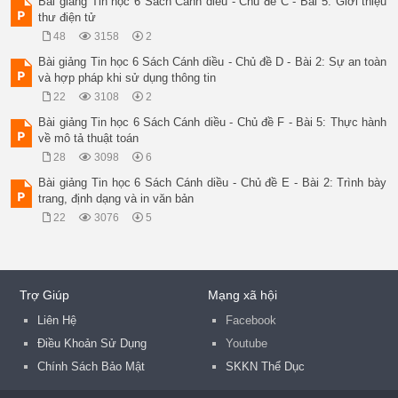
Bài giảng Tin học 6 Sách Cánh diều - Chủ đề C - Bài 5: Giới thiệu
thư điện tử
48
3158
2
Bài giảng Tin học 6 Sách Cánh diều - Chủ đề D - Bài 2: Sự an toàn
và hợp pháp khi sử dụng thông tin
22
3108
2
Bài giảng Tin học 6 Sách Cánh diều - Chủ đề F - Bài 5: Thực hành
về mô tả thuật toán
28
3098
6
Bài giảng Tin học 6 Sách Cánh diều - Chủ đề E - Bài 2: Trình bày
trang, định dạng và in văn bản
22
3076
5
Trợ Giúp
Mạng xã hội
Liên Hệ
Facebook
Điều Khoản Sử Dụng
Youtube
Chính Sách Bảo Mật
SKKN Thể Dục