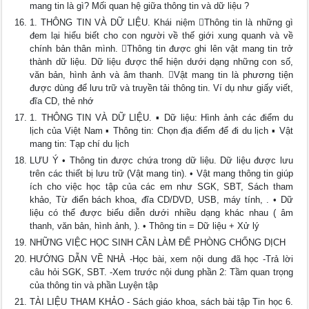
mang tin là gì? Mối quan hệ giữa thông tin và dữ liệu ?
1. THÔNG TIN VÀ DỮ LIỆU. Khái niệm Thông tin là những gì
đem lại hiểu biết cho con người về thế giới xung quanh và về
chính bản thân mình. Thông tin được ghi lên vật mang tin trở
thành dữ liệu. Dữ liệu được thể hiện dưới dạng những con số,
văn bản, hình ảnh và âm thanh. Vật mang tin là phương tiện
được dùng để lưu trữ và truyền tải thông tin. Ví dụ như giấy viết,
đĩa CD, thẻ nhớ
1. THÔNG TIN VÀ DỮ LIỆU. ▪ Dữ liệu: Hình ảnh các điểm du
lịch của Việt Nam ▪ Thông tin: Chọn địa điểm để đi du lịch ▪ Vật
mang tin: Tạp chí du lịch
LƯU Ý • Thông tin được chứa trong dữ liệu. Dữ liệu được lưu
trên các thiết bị lưu trữ (Vật mang tin). • Vật mang thông tin giúp
ích cho việc học tập của các em như SGK, SBT, Sách tham
khảo, Từ điển bách khoa, đĩa CD/DVD, USB, máy tính, . • Dữ
liệu có thể được biểu diễn dưới nhiều dạng khác nhau ( âm
thanh, văn bản, hình ảnh, ). • Thông tin = Dữ liệu + Xử lý
NHỮNG VIỆC HỌC SINH CẦN LÀM ĐỂ PHÒNG CHỐNG DỊCH
HƯỚNG DẪN VỀ NHÀ -Học bài, xem nội dung đã học -Trả lời
câu hỏi SGK, SBT. -Xem trước nội dung phần 2: Tầm quan trọng
của thông tin và phần Luyện tập
TÀI LIỆU THAM KHẢO - Sách giáo khoa, sách bài tập Tin học 6.