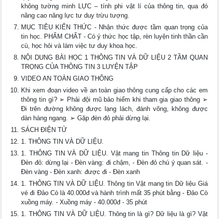
không tường minh LỰC – tính phi vật lí của thông tin, qua đó
nâng cao năng lực tư duy trừu tượng.
MỤC TIÊU KIẾN THỨC - Nhận thức được tầm quan trọng của
tin học. PHẨM CHẤT - Có ý thức học tập, rèn luyện tinh thần cần
cù, học hỏi và làm việc tư duy khoa học.
NỘI DUNG BÀI HỌC 1 THÔNG TIN VÀ DỮ LIỆU 2 TẦM QUAN
TRỌNG CỦA THÔNG TIN 3 LUYỆN TẬP
VIDEO AN TOÀN GIAO THÔNG
Khi xem đoạn video về an toàn giao thông cung cấp cho các em
thông tin gì? ➢ Phải đội mũ bảo hiểm khi tham gia giao thông ➢
Đi trên đường không được lạng lách, đánh võng, không được
dàn hàng ngang. ➢ Gặp đèn đỏ phải dừng lại.
SÁCH ĐIỆN TỬ
1. THÔNG TIN VÀ DỮ LIỆU.
1. THÔNG TIN VÀ DỮ LIỆU. Vật mang tin Thông tin Dữ liệu -
Đèn đỏ: dừng lại - Đèn vàng: đi chậm, - Đèn đỏ chú ý quan sát. -
Đèn vàng - Đèn xanh: được đi - Đèn xanh
1. THÔNG TIN VÀ DỮ LIỆU. Thông tin Vật mang tin Dữ liệu Giá
vé đi Đảo Cò là 40.000đ và hành trình mất 35 phút bằng - Đảo Cò
xuồng máy. - Xuồng máy - 40.000đ - 35 phút
1. THÔNG TIN VÀ DỮ LIỆU. Thông tin là gì? Dữ liệu là gì? Vật