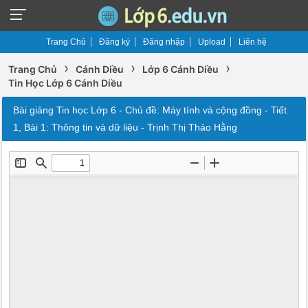
Trang Chủ
Đăng ký
Đăng nhập
Upload
Liên hệ
›
›
›
Trang Chủ
Cánh Diều
Lớp 6 Cánh Diều
Tin Học Lớp 6 Cánh Diều
Bài giảng Tin học Lớp 6 - Chủ đề: Máy tính và cộng đồng - Tiết
1, Bài 1: Thông tin và dữ liệu - Trịnh Thị Thảo Hằng