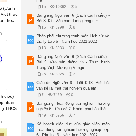
mẹ
15
10362
5
 6 (Cánh
 Việt thực
Bài giảng Ngữ văn 6 (Sách Cánh diều) -
Năm học
Bài 3: Kí - Văn bản: Trong lòng mẹ
16
8998
8
0
Phân phối chương trình môn Lịch sử và
Địa lý Lớp 6 - Năm học 2021-2022
13
8933
0
Bài giảng Ngữ văn 6 (Sách Cánh diều) -
Bài 5: Văn bản thông tin - Thực hành
Tiếng Việt: Mở rộng Vị ngữ
25
8025
3
Giáo án Ngữ văn 6 - Tiết 9-13: Viết bài
văn kể lại một trải nghiệm của em
7
7439
0
h diều) -
hép nhân
Bài giảng Hoạt động trải nghiệm hướng
ờng THCS
nghiệp 6 - Chủ đề 2: Khám phá bản thân
49
6956
7
0
Kế hoạch giáo dục của giáo viên môn
Hoạt động trải nghiệm hướng nghiệp Lớp
6 - Phụ lục 3 - Năm học 2021-2022