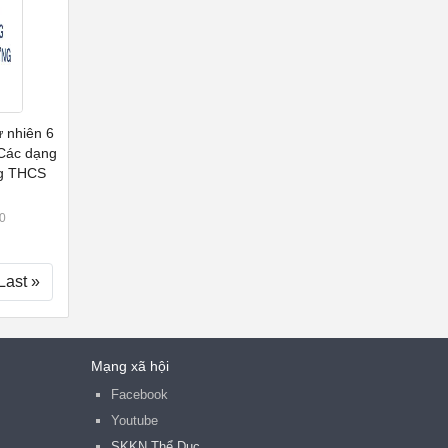
ự nhiên 6
 Các dạng
ng THCS
0
Last »
Mạng xã hội
Facebook
Youtube
SKKN Thể Dục