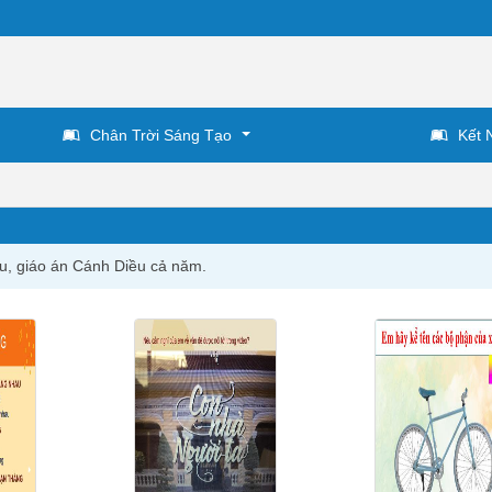
Chân Trời Sáng Tạo
Kết 
ều, giáo án Cánh Diều cả năm.