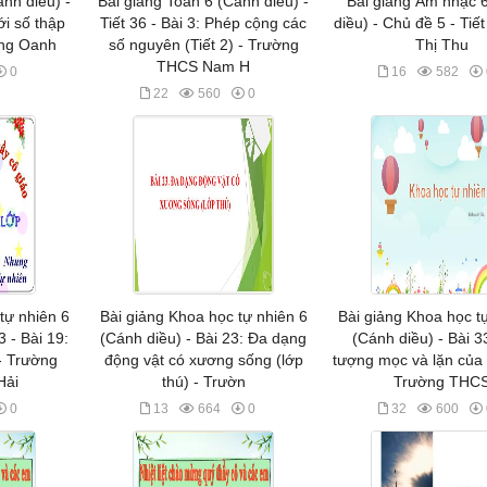
ánh diều) -
Bài giảng Toán 6 (Cánh diều) -
Bài giảng Âm nhạc 
ới số thập
Tiết 36 - Bài 3: Phép cộng các
diều) - Chủ đề 5 - Tiế
ng Oanh
số nguyên (Tiết 2) - Trường
Thị Thu
THCS Nam H
0
16
582
22
560
0
tự nhiên 6
Bài giảng Khoa học tự nhiên 6
Bài giảng Khoa học t
 - Bài 19:
(Cánh diều) - Bài 23: Đa dạng
(Cánh diều) - Bài 3
- Trường
động vật có xương sống (lớp
tượng mọc và lặn của M
Hải
thú) - Trườn
Trường THC
0
13
664
0
32
600