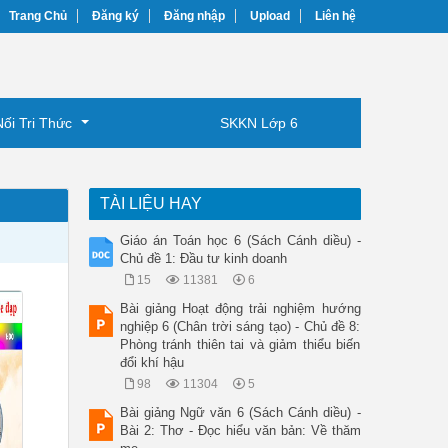
Trang Chủ
Đăng ký
Đăng nhập
Upload
Liên hệ
Nối Tri Thức
SKKN Lớp 6
TÀI LIỆU HAY
Giáo án Toán học 6 (Sách Cánh diều) -
Chủ đề 1: Đầu tư kinh doanh
15
11381
6
Bài giảng Hoạt động trải nghiệm hướng
nghiệp 6 (Chân trời sáng tạo) - Chủ đề 8:
Phòng tránh thiên tai và giảm thiểu biến
đổi khí hậu
98
11304
5
Bài giảng Ngữ văn 6 (Sách Cánh diều) -
Bài 2: Thơ - Đọc hiểu văn bản: Về thăm