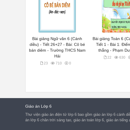
Bài giảng Ngữ văn 6 (Cánh
Bài giảng Toán 6 (C
diều) - Tiết 26+27 - Bài: Cô bé
Tiết 1 - Bài 1: Đi
bán diêm - Trường THCS Nam
thẳng - Phạm D
Hải
22
630
23
710
0
Giáo án Lớp 6
Thư viện giáo án điện tử lớp 6 bao gồm giáo án lớp 6 cánh diều
án lớp 6 chân trời sáng tạo, giáo án toán lớp 6, giáo án tiếng 