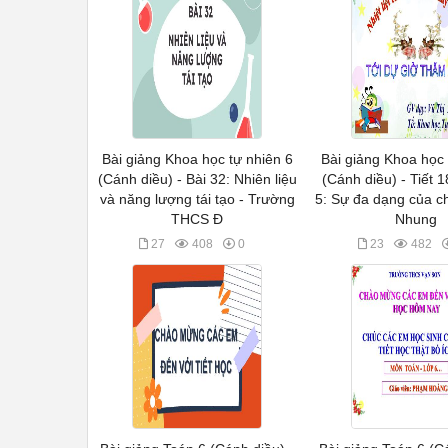
Bài giảng Khoa học tự nhiên 6
Bài giảng Khoa học 
(Cánh diều) - Bài 32: Nhiên liệu
(Cánh diều) - Tiết 1
và năng lượng tái tạo - Trường
5: Sự đa dạng của ch
THCS Đ
Nhung
27
408
0
23
482