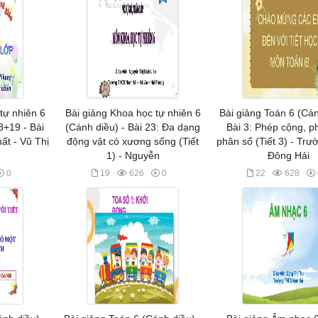
tự nhiên 6
Bài giảng Khoa học tự nhiên 6
Bài giảng Toán 6 (Cán
8+19 - Bài
(Cánh diều) - Bài 23: Đa dạng
Bài 3: Phép cộng, ph
ất - Vũ Thị
động vật có xương sống (Tiết
phân số (Tiết 3) - Tr
1) - Nguyễn
Đông Hải
0
19
626
0
22
628