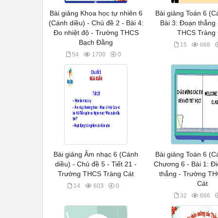
Bài giảng Khoa học tự nhiên 6
Bài giảng Toán 6 (C
(Cánh diều) - Chủ đề 2 - Bài 4:
Bài 3: Đoạn thẳng
Đo nhiệt độ - Trường THCS
THCS Tràng 
Bạch Đằng
15
668
54
1700
0
Bài giảng Âm nhạc 6 (Cánh
Bài giảng Toán 6 (C
diều) - Chủ đề 5 - Tiết 21 -
Chương 6 - Bài 1: Đ
Trường THCS Tràng Cát
thẳng - Trường T
Cát
14
603
0
32
666