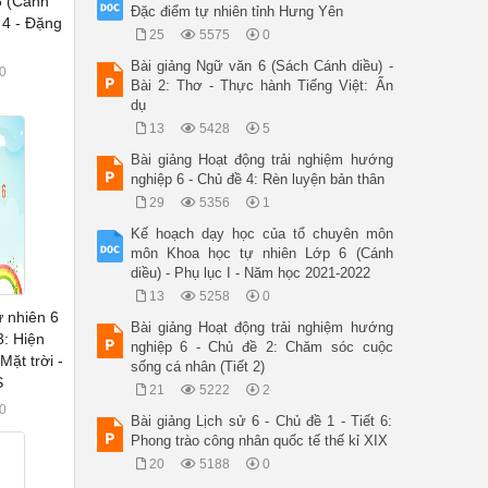
6 (Cánh
Đặc điểm tự nhiên tỉnh Hưng Yên
t 4 - Đặng
25
5575
0
Bài giảng Ngữ văn 6 (Sách Cánh diều) -
0
Bài 2: Thơ - Thực hành Tiếng Việt: Ẩn
dụ
13
5428
5
Bài giảng Hoạt động trải nghiệm hướng
nghiệp 6 - Chủ đề 4: Rèn luyện bản thân
29
5356
1
Kế hoạch dạy học của tổ chuyên môn
môn Khoa học tự nhiên Lớp 6 (Cánh
diều) - Phụ lục I - Năm học 2021-2022
13
5258
0
ự nhiên 6
Bài giảng Hoạt động trải nghiệm hướng
3: Hiện
nghiệp 6 - Chủ đề 2: Chăm sóc cuộc
ặt trời -
sống cá nhân (Tiết 2)
S
21
5222
2
0
Bài giảng Lịch sử 6 - Chủ đề 1 - Tiết 6:
Phong trào công nhân quốc tế thế kỉ XIX
20
5188
0