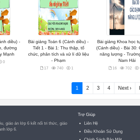
ánh diều) -
Bài giảng Toán 6 (Cánh diều) -
Bài giảng Khoa học t
ểm, đường
Tiết 1 - Bài 1: Thu thập, tổ
(Cánh diều) - Bài 30:
uy Mạnh
chức, phân tích và xử lí dữ liệu
năng lượng - Trườ
- Phạm
Nam Hải
0
17
740
1
16
702
1
2
3
4
Next ›
Trợ Giúp
, giáo án lớp 6 kết nối tri thức, giáo
Liên Hệ
anh lớp 6.
Điều Khoản Sử Dụng
Chính Sách Bảo Mật