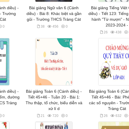
ánh diều) -
Bài giảng Ngữ văn 6 (Cánh
Bài giảng Tiếng Việt
 - Trường
diều) - Bài 8: Khác biệt và gần
diều) - Tiết 123: Tiếng
Cát
gũi - Trường THCS Tràng Cát
hành "Từ mượn" - 
2023-2024 -
0
38
456
0
26
438
ánh diều) -
Bài giảng Toán 6 (Cánh diều) -
Bài giảng Toán 6 (Cán
iểm, đường
Tiết 45+46 - Tuần 20 - Bài 1:
Tiết 45+46 - Bài: P
HCS Tràng
Thu thập, tổ chức, biểu diễn và
các số nguyên - Trư
xử lí d
Tràng Cát
0
21
720
0
26
632