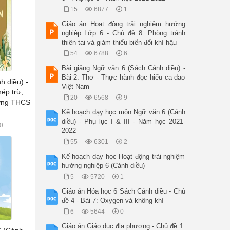
15
6877
1
Giáo án Hoạt động trải nghiệm hướng
nghiệp Lớp 6 - Chủ đề 8: Phòng tránh
thiên tai và giảm thiểu biến đổi khí hậu
54
6788
6
Bài giảng Ngữ văn 6 (Sách Cánh diều) -
Bài 2: Thơ - Thực hành đọc hiểu ca dao
h diều) -
Việt Nam
ép trừ,
20
6568
9
ường THCS
Kế hoạch dạy học môn Ngữ văn 6 (Cánh
diều) - Phụ lục I & III - Năm học 2021-
0
2022
55
6301
2
Kế hoạch dạy học Hoạt động trải nghiệm
hướng nghiệp 6 (Cánh diều)
5
5720
1
Giáo án Hóa học 6 Sách Cánh diều - Chủ
đề 4 - Bài 7: Oxygen và không khí
6
5644
0
Giáo án Giáo dục địa phương - Chủ đề 1: