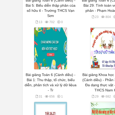
Bài giảng Toán 6 (Cánh diều) -
Bài giảng Toán 6 (C
Bài 5: Biểu diễn thập phân của
Bài 29: Tính toán v
số hữu tỉ - Trường THCS Vạn
phân - Phạm Hoà
Sơn
23
804
13
702
0
Bài giảng Toán 6 (Cánh diều) -
Bài giảng Khoa học 
Bài 1: Thu thập, tổ chức, biểu
(Cánh diều) - Phần 3
diễn, phân tích và xử lý dữ liệua
Đa dạng thực vật 
- Tr
THCS Nam 
31
656
1
29
682