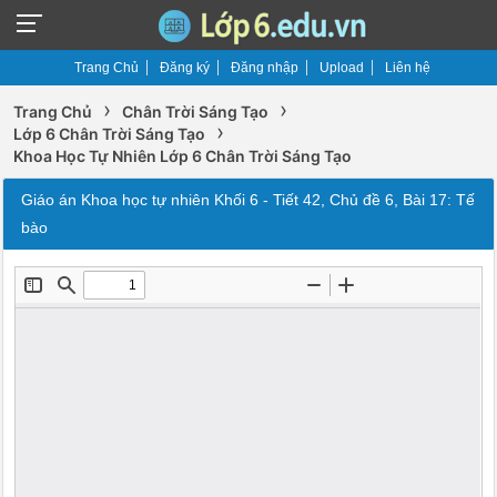
Trang Chủ
Đăng ký
Đăng nhập
Upload
Liên hệ
›
›
Trang Chủ
Chân Trời Sáng Tạo
›
Lớp 6 Chân Trời Sáng Tạo
Khoa Học Tự Nhiên Lớp 6 Chân Trời Sáng Tạo
Giáo án Khoa học tự nhiên Khối 6 - Tiết 42, Chủ đề 6, Bài 17: Tế
bào