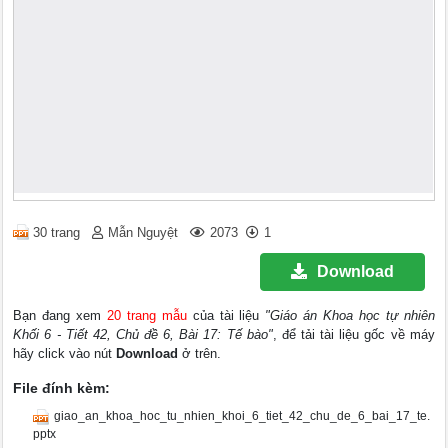
30 trang
Mẫn Nguyệt
2073
1
Download
Bạn đang xem
20 trang mẫu
của tài liệu
"Giáo án Khoa học tự nhiên
Khối 6 - Tiết 42, Chủ đề 6, Bài 17: Tế bào"
, để tải tài liệu gốc về máy
hãy click vào nút
Download
ở trên.
File đính kèm:
giao_an_khoa_hoc_tu_nhien_khoi_6_tiet_42_chu_de_6_bai_17_te.
pptx