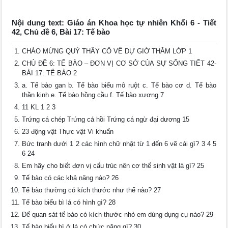
Nội dung text: Giáo án Khoa học tự nhiên Khối 6 - Tiết
42, Chủ đề 6, Bài 17: Tế bào
CHÀO MỪNG QUÝ THẦY CÔ VỀ DỰ GIỜ THĂM LỚP 1
CHỦ ĐỀ 6: TẾ BÀO – ĐƠN VỊ CƠ SỞ CỦA SỰ SỐNG TIẾT 42-
BÀI 17: TẾ BÀO 2
a. Tế bào gan b. Tế bào biểu mô ruột c. Tế bào cơ d. Tế bào
thần kinh e. Tế bào hồng cầu f. Tế bào xương 7
11 KL 1 2 3
Trứng cá chép Trứng cá hồi Trứng cá ngừ đại dương 15
23 động vật Thực vật Vi khuẩn
Bức tranh dưới 1 2 các hình chữ nhật từ 1 đến 6 vẽ cái gì? 3 4 5
6 24
Em hãy cho biết đơn vị cấu trúc nên cơ thể sinh vật là gì? 25
Tế bào có các khả năng nào? 26
Tế bào thường có kích thước như thế nào? 27
Tế bào biểu bì lá có hình gì? 28
Để quan sát tế bào có kích thước nhỏ em dùng dụng cụ nào? 29
Tế bào biểu bì ở lá có chức năng gì? 30