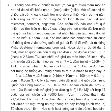
3. Thông báo đơn vị chuẩn là mét (m) và giới thiệu thêm một số
đơn vị đo độ dài khác như in (inch), dặm (mile). Một số đơn vị đo
chiều dài với khoảng cách lớn như đơn vị thiên văn, đơn vị năm
ánh sáng và đơn vị đo dùng để đo kích thước các vật nhỏ
micromet, nanomet, angstrom. Các nhóm HS báo cáo kết quả
nhiệm vụ tìm hiểu ở nhà về các công trình có chiều dài lớn nhất
thế giới và kích thước của các hạt nhỏ nhất cấu tạo nên vật chất
Em có biết: Từ năm 1960, các nhà khoa học chính thức sử dụng
hệ thống đơn vị đo lường quốc tế gọi tắt là hệ SI (viết tắt từ tiếng
Pháp Système International d/unites). Ngoài đơn vị đo độ dài là
mét, một số quốc gia còn dùng các đơn vị đo độ dài khác: + 1 in
(inch) = 2,54cm Tivi lớn nhất thế giới có màn hình 98 inch. Hãy
tính chiều dài của tivi theo đơn vị cm? + 1 dặm (mile) = 1609m (≈
1,6km) b) Sản phẩm: Đáp án của HS, có thể: 1. Đơn vị đo chiều
dài trong hệ thống đo lường chính thức của nước ta hiện nay là
m. 2. a. 1,25m = 12,5 dm b. 0,1dm = 10mm c. 100mm = 0,1m d.
5cm = 0,5dm 3. - Cây cầu vượt biển dài nhất thế giới của Trung
Quốc nối Hồng Kông – Chu Hải – Ma Cao với chiều dài hơn 55
km. - Xa lộ dài nhất thế giới (con đường ô tô) Liên Mỹ kết hợp 17
quốc gia với chiều dài 48000 km. - Vạn lí trường thành dài
21,196km. Đã từng được biết đến là công trình duy nhất quan
sát được từ mặt trăng nhưng thông tin này không chính xác. c)
Tổ chức thực hiện: - Học sinh hoạt động cá nhân trả lời, học sinh