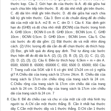
thước kẹp. Câu 2. Giới hạn đo của thước là A. độ dài giữa hai
vạch chia liên tiếp trên thước. B. độ dài nhỏ nhất ghi trên thước.
C. độ dài lớn nhất ghi trên thước. D. độ dài giữa hai vạch chia
bất kỳ ghi trên thước. Câu 3. Đơn vị đo chuẩn dùng để đo chiều
dài của một vật là A. m2 B. m C. dm D. l. Câu 4. Xác định giới
hạn đo (GHĐ) và độ chia nhỏ nhất (ĐCNN) của thước trong hình
A. GHĐ 10cm ; ĐCNN 0 cm B. GHĐ 10cm ; ĐCNN 1cm. C. GHĐ
10cm ; ĐCNN 0,5cm. D. GHĐ 10cm ; ĐCNN 1mm. Câu 5. Cho
các bước đo độ dài gồm: (1) Đặt thước đo và mắt nhìn đúng
cách. (2) Ước lượng độ dài cần đo để chọn thước đo thích hợp.
(3) Đọc, ghi kết quả đo đúng quy định. Thứ tự đúng các bước
thực hiện để đo độ dài là A. (2), (1), (3). B. (3), (2), (1). C. (1), (2),
(3). D. (2), (3), (1). Câu 6: Điền từ thích hợp: 6,5km = m = dm A.
6500; 65000 B. 65000; 650000 C. 650; 6500 D. 65000; 650 Câu
7: Trang cuối của SGK vật lí 6 có ghi: khổ 17x24 cm có ý nghĩa
gì? A.Chiều dài của trang sách là 17cmx 24cm. B. Chiều dài của
trang sách là 17cm còn chiều rộng của trang sách là 24 cm.
C.Chiều rộng của trang sách là 17cm còn chiều dài của trang
sách là 24 cm. D.Chiều dày của trang sách là 17cm còn chiều
dài của trang sách là 24 cm. 7
Câu 8. Để đo chiều cao và chu vi của một cái cột nhà hình trụ
người ta: A.Chỉ cần một thước thẳng. B. Cần ít nhất hai thước
dây C.Cần một thước dây và 1 thước thẳng. D.Chỉ cần 1 thước