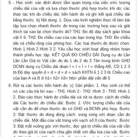
- Học sinh: xác định được tầm quan trọng của việc ước lượng
chiều dài của vật và lựa chọn thước phù hợp trước khi đo; các
thao tác khi đo chiều dài; tiến hành đo và ghi kết quả chiều dài
bằng thước. b) Nội dung: 1. Dựa vào kinh nghiệm thực tế làm bài
tập lựa chọn nhanh thước đo trong các trường hợp sau và giải
thích tại sao lại chọn thước đó? TH1: Đo độ dày sách giáo khoa
vật lí 6. TH2: Đo chiều cao của các bạn trong lớp. TH3: Đo chiều
dài và chiều rộng của phòng học. Các loại thước đo được chọn:
Hình 1 Hình 2 Hình 3 2. Yêu cầu học sinh hoạt động nhóm hoàn
thành phiếu học tập. KẾT QUẢ ĐO CHIỀU DÀI Dụng cụ đo Lần
Lần Lần Giá trị Vật cần đo đo 1 đo 2 đo 3 Tên trung bình GHD
DCNN dụng cụ Chiều dài đoạn l = l = l = l = thẳng AB, CD 1 2 3
tb Độ dày quyển d = d = d = d = sách KHTN 6 1 2 3 tb Chiều cao
của bạn A và B ở h1= h2= h3= htb= phần đặt vấn đề 5
Rút ra các bước tiến hành đo: c) Sản phẩm: 1. Học sinh có thể
có các câu trả lời sau: - TH1: Hình 2 - TH2: Hình 3 - TH3: Hình 1
2. Báo cáo thực hành đo chiều dài và rút ra được cách đo chiều
dài Các bước đo chiều dài: Bước 1: Ước lượng chiều dài của
vật cần đo để chọn thước đo có GHD và ĐCNN phù hợp. Bước
2: Đặt thước đo đúng đúng cách: song song với đoạn cần đo
chiều dài. Một đầu của vật trùng với vạch số 0 của thước. Bước
3: Đặt mắt vuông góc với thước, đọc giá trị chiều dài của vật cần
đo theo giá trị của vạch chia gần nhất với đầu kia của vật. Bước