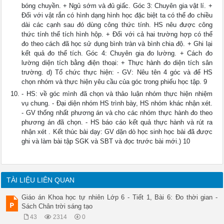
bóng chuyền. + Ngủ sớm và đủ giấc. Góc 3: Chuyên gia vật lí. +
Đối với vật rắn có hình dạng hình học đặc biệt ta có thể đo chiều
dài các cạnh sau đó dùng công thức tính. HS nêu được công
thức tính thể tích hình hộp. + Đối với cả hai trường hợp có thể
đo theo cách đã học sử dụng bình tràn và bình chia độ. + Ghi lại
kết quả đo thể tích. Góc 4: Chuyên gia đo lường. + Cách đo
lường diện tích bằng điện thoại: + Thực hành đo diện tích sân
trường. d) Tổ chức thực hiện: - GV: Nêu tên 4 góc và để HS
chọn nhóm và thực hiện yêu cầu của góc trong phiếu học tập. 9
- HS: về góc mình đã chọn và thảo luận nhóm thực hiện nhiệm
vụ chung. - Đại diện nhóm HS trình bày, HS nhóm khác nhận xét.
- GV thống nhất phương án và cho các nhóm thực hành đo theo
phương án đã chọn. - HS báo cáo kết quả thực hành và rút ra
nhận xét . Kết thúc bài dạy: GV dặn dò học sinh học bài đã được
ghi và làm bài tập SGK và SBT và đọc trước bài mới.) 10
TÀI LIỆU LIÊN QUAN
Giáo án Khoa học tự nhiên Lớp 6 - Tiết 1, Bài 6: Đo thời gian -
Sách Chân trời sáng tạo
43
2314
0