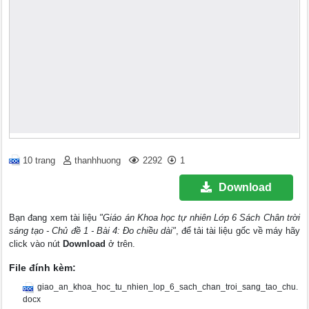
10 trang
thanhhuong
2292
1
Download
Bạn đang xem tài liệu
"Giáo án Khoa học tự nhiên Lớp 6 Sách Chân trời
sáng tạo - Chủ đề 1 - Bài 4: Đo chiều dài"
, để tải tài liệu gốc về máy hãy
click vào nút
Download
ở trên.
File đính kèm:
giao_an_khoa_hoc_tu_nhien_lop_6_sach_chan_troi_sang_tao_chu.
docx