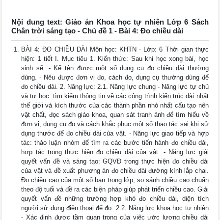
Nội dung text: Giáo án Khoa học tự nhiên Lớp 6 Sách
Chân trời sáng tạo - Chủ đề 1 - Bài 4: Đo chiều dài
BÀI 4: ĐO CHIỀU DÀI Môn học: KHTN - Lớp: 6 Thời gian thực
hiện: 1 tiết I. Mục tiêu 1. Kiến thức: Sau khi học xong bài, học
sinh sẽ: - Kể tên được một số dụng cụ đo chiều dài thường
dùng. - Nêu được đơn vị đo, cách đo, dụng cụ thường dùng để
đo chiều dài. 2. Năng lực: 2.1. Năng lực chung - Năng lực tự chủ
và tự học: tìm kiếm thông tin về các công trình kiến trúc dài nhất
thế giới và kích thước của các thành phần nhỏ nhất cấu tạo nên
vật chất, đọc sách giáo khoa, quan sát tranh ảnh để tìm hiểu về
đơn vị, dụng cụ đo và cách khắc phục một số thao tác sai khi sử
dụng thước để đo chiều dài của vật. - Năng lực giao tiếp và hợp
tác: thảo luận nhóm để tìm ra các bước tiến hành đo chiều dài,
hợp tác trong thực hiện đo chiều dài của vật. - Năng lực giải
quyết vấn đề và sáng tạo: GQVĐ trong thực hiện đo chiều dài
của vật và đề xuất phương án đo chiều dài đường kính lắp chai.
Đo chiều cao của một số bạn trong lớp, so sánh chiều cao chuẩn
theo độ tuổi và đề ra các biện pháp giúp phát triển chiều cao. Giải
quyết vấn đề những trường hợp khó đo chiều dài, diện tích
người sử dụng điện thoại để đo. 2.2. Năng lực khoa học tự nhiên
- Xác định được tầm quan trọng của việc ước lượng chiều dài