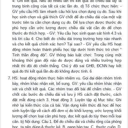
4: Ghi kết quả. Nếu đo nhiều lần thì kết quả đo chiều dài lấy là
trung bình cộng của tất cả các lần đo. d) Tổ chức thực hiện: -
GV yêu cầu HS làm nhanh câu hỏi lựa chọn dụng cụ đo. Sau khi
học sinh chọn và giải thích GV chốt để đo chiều dài của một vật
trước tiên ta cần chọn dụng cụ đo. Để lựa chọn được thước đo
phù hợp cần ước lượng được chiều dài vật cần đo để chọn
thước đo thích hợp. - GV: Yêu cầu học sinh quan sát hình 4.3 và
trả lời câu 4: Cho biết đo chiều dài trong trường hợp nào nhanh
và cho kết quả chính xác hơn? Tại sao? - GV yêu cầu HS hoạt
động nhóm hoàn thành phiếu học tập dưới hình thức trò chơi “
Tinh thần đồng đội”. GV thông báo luật chơi: Trong cùng một
khoảng thời gian đội nào đo được đúng và nhiều trường hợp
nhất thì đội đó chiến thắng. Chú ý đội sai GHĐ, ĐCNN hay kết
quả đo thì kết quả lần đo đó không được tính. 6
HS: hoạt động nhóm thực hiện nhiệm vụ. Gọi đại diện nhóm trình
bày, nhóm khác nhận xét, bổ sung. GV: yêu cầu nhóm khác nhận
xét và chốt kết quả. Các nhóm trao đổi bài để chấm chéo. - GV
chốt các bước đo chiều dài và lưu ý HS cách đặt thước, cách
đặt mắt đúng cách 3. Hoạt động 3: Luyện tập a) Mục tiêu: Ghi
nhớ lại kiến thức của cả bài. Vận dụng kiến thức đã học để học
sinh luyện tập về cách đổi đơn vị đo khối lượng, ước lượng khối
lượng để chọn loại cân phù hợp, đọc kết quả đo tùy theo mỗi loại
cân. b) Nội dung: Câu 1. Để đo chiều dài và chiều rộng của phòng
học, ta nên dùng A.thước kẻ. B. gang bàn tay. C. thước cuộn. D.