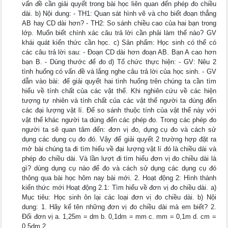
vấn đề cần giải quyết trong bài học liên quan đến phép đo chiều
dài. b) Nội dung: - TH1: Quan sát hình vẽ và cho biết đoạn thẳng
AB hay CD dài hơn? - TH2: So sánh chiều cao của hai bạn trong
lớp. Muốn biết chính xác câu trả lời cần phải làm thế nào? GV
khái quát kiến thức cần học. c) Sản phẩm: Học sinh có thể có
các câu trả lời sau: - Đoạn CD dài hơn đoạn AB. Bạn A cao hơn
bạn B. - Dùng thước để đo d) Tổ chức thực hiện: - GV: Nêu 2
tình huống có vấn đề và lắng nghe câu trả lời của học sinh. - GV
dẫn vào bài: để giải quyết hai tình huống trên chúng ta cần tìm
hiểu về tính chất của các vật thể. Khi nghiên cứu về các hiện
tượng tự nhiên và tính chất của các vật thể người ta dùng đến
các đại lượng vật lí. Để so sánh thuộc tính của vật thể này với
vật thể khác người ta dùng đến các phép đo. Trong các phép đo
người ta sẽ quan tâm đến: đơn vị đo, dụng cụ đo và cách sử
dụng các dụng cụ đo đó. Vậy để giải quyết 2 trường hợp đặt ra
mở bài chúng ta đi tìm hiểu về đại lượng vật lí đó là chiều dài và
phép đo chiều dài. Và lần lượt đi tìm hiểu đơn vị đo chiều dài là
gì? dùng dụng cụ nào để đo và cách sử dụng các dụng cụ đó
thông qua bài học hôm nay bài mới. 2. Hoạt động 2: Hình thành
kiến thức mới Hoạt động 2.1: Tìm hiểu về đơn vị đo chiều dài. a)
Mục tiêu: Học sinh ôn lại các loại đơn vị đo chiều dài. b) Nội
dung: 1. Hãy kể tên những đơn vị đo chiều dài mà em biết? 2.
Đổi đơn vị a. 1,25m = dm b. 0,1dm = mm c. mm = 0,1m d. cm =
0,5dm 2