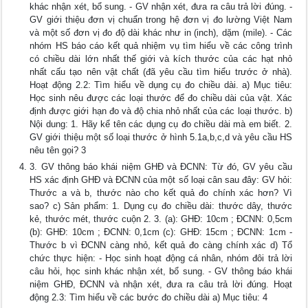
khác nhận xét, bổ sung. - GV nhận xét, đưa ra câu trả lời đúng. -
GV giới thiệu đơn vị chuẩn trong hệ đơn vị đo lường Việt Nam
và một số đơn vị đo độ dài khác như in (inch), dặm (mile). - Các
nhóm HS báo cáo kết quả nhiệm vụ tìm hiểu về các công trình
có chiều dài lớn nhất thế giới và kích thước của các hạt nhỏ
nhất cấu tạo nên vật chất (đã yêu cầu tìm hiểu trước ở nhà).
Hoạt động 2.2: Tìm hiểu về dụng cụ đo chiều dài. a) Mục tiêu:
Học sinh nêu được các loại thước để đo chiều dài của vật. Xác
định được giới hạn đo và độ chia nhỏ nhất của các loại thước. b)
Nội dung: 1. Hãy kể tên các dụng cụ đo chiều dài mà em biết. 2.
GV giới thiệu một số loại thước ở hình 5.1a,b,c,d và yêu cầu HS
nêu tên gọi? 3
3. GV thông báo khái niệm GHĐ và ĐCNN: Từ đó, GV yêu cầu
HS xác định GHĐ và ĐCNN của một số loại cân sau đây: GV hỏi:
Thước a và b, thước nào cho kết quả đo chính xác hơn? Vì
sao? c) Sản phẩm: 1. Dụng cụ đo chiều dài: thước dây, thước
kẻ, thước mét, thước cuộn 2. 3. (a): GHĐ: 10cm ; ĐCNN: 0,5cm
(b): GHĐ: 10cm ; ĐCNN: 0,1cm (c): GHĐ: 15cm ; ĐCNN: 1cm -
Thước b vì ĐCNN càng nhỏ, kết quả đo càng chính xác d) Tổ
chức thực hiện: - Học sinh hoạt động cá nhân, nhóm đôi trả lời
câu hỏi, học sinh khác nhận xét, bổ sung. - GV thông báo khái
niệm GHĐ, ĐCNN và nhận xét, đưa ra câu trả lời đúng. Hoạt
động 2.3: Tìm hiểu về các bước đo chiều dài a) Mục tiêu: 4