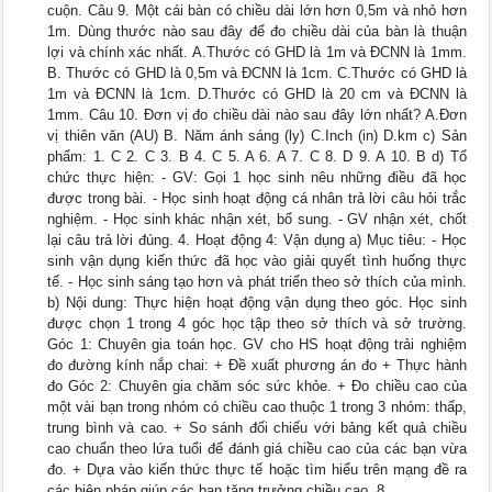
cuộn. Câu 9. Một cái bàn có chiều dài lớn hơn 0,5m và nhỏ hơn
1m. Dùng thước nào sau đây để đo chiều dài của bàn là thuận
lợi và chính xác nhất. A.Thước có GHD là 1m và ĐCNN là 1mm.
B. Thước có GHD là 0,5m và ĐCNN là 1cm. C.Thước có GHD là
1m và ĐCNN là 1cm. D.Thước có GHD là 20 cm và ĐCNN là
1mm. Câu 10. Đơn vị đo chiều dài nào sau đây lớn nhất? A.Đơn
vị thiên văn (AU) B. Năm ánh sáng (ly) C.Inch (in) D.km c) Sản
phẩm: 1. C 2. C 3. B 4. C 5. A 6. A 7. C 8. D 9. A 10. B d) Tổ
chức thực hiện: - GV: Gọi 1 học sinh nêu những điều đã học
được trong bài. - Học sinh hoạt động cá nhân trả lời câu hỏi trắc
nghiệm. - Học sinh khác nhận xét, bổ sung. - GV nhận xét, chốt
lại câu trả lời đúng. 4. Hoạt động 4: Vận dụng a) Mục tiêu: - Học
sinh vận dụng kiến thức đã học vào giải quyết tình huống thực
tế. - Học sinh sáng tạo hơn và phát triển theo sở thích của mình.
b) Nội dung: Thực hiện hoạt động vận dụng theo góc. Học sinh
được chọn 1 trong 4 góc học tập theo sở thích và sở trường.
Góc 1: Chuyên gia toán học. GV cho HS hoạt động trải nghiệm
đo đường kính nắp chai: + Đề xuất phương án đo + Thực hành
đo Góc 2: Chuyên gia chăm sóc sức khỏe. + Đo chiều cao của
một vài bạn trong nhóm có chiều cao thuộc 1 trong 3 nhóm: thấp,
trung bình và cao. + So sánh đối chiếu với bảng kết quả chiều
cao chuẩn theo lứa tuổi để đánh giá chiều cao của các bạn vừa
đo. + Dựa vào kiến thức thực tế hoặc tìm hiểu trên mạng đề ra
các biện pháp giúp các bạn tăng trưởng chiều cao. 8