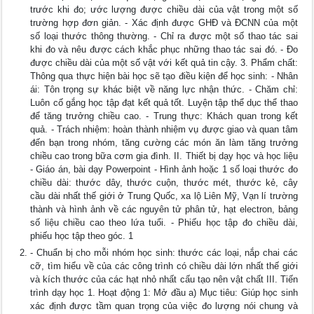
trước khi đo; ước lượng được chiều dài của vật trong một số
trường hợp đơn giản. - Xác định được GHĐ và ĐCNN của một
số loại thước thông thường. - Chỉ ra được một số thao tác sai
khi đo và nêu được cách khắc phục những thao tác sai đó. - Đo
được chiều dài của một số vật với kết quả tin cậy. 3. Phẩm chất:
Thông qua thực hiện bài học sẽ tạo điều kiện để học sinh: - Nhân
ái: Tôn trọng sự khác biệt về năng lực nhận thức. - Chăm chỉ:
Luôn cố gắng học tập đạt kết quả tốt. Luyện tập thể dục thể thao
để tăng trưởng chiều cao. - Trung thực: Khách quan trong kết
quả. - Trách nhiệm: hoàn thành nhiệm vụ được giao và quan tâm
đến bạn trong nhóm, tăng cường các món ăn làm tăng trưởng
chiều cao trong bữa cơm gia đình. II. Thiết bị dạy học và học liệu
- Giáo án, bài dạy Powerpoint - Hình ảnh hoặc 1 số loại thước đo
chiều dài: thước dây, thước cuộn, thước mét, thước kẻ, cây
cầu dài nhất thế giới ở Trung Quốc, xa lộ Liên Mỹ, Vạn lí trường
thành và hình ảnh về các nguyên tử phân tử, hạt electron, bảng
số liệu chiều cao theo lứa tuổi. - Phiếu học tập đo chiều dài,
phiếu học tập theo góc. 1
- Chuẩn bị cho mỗi nhóm học sinh: thước các loại, nắp chai các
cỡ, tìm hiểu về của các công trình có chiều dài lớn nhất thế giới
và kích thước của các hạt nhỏ nhất cấu tạo nên vật chất III. Tiến
trình dạy học 1. Hoạt động 1: Mở đầu a) Mục tiêu: Giúp học sinh
xác định được tầm quan trọng của việc đo lượng nói chung và