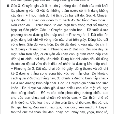
Góc 3: Chuyên gia vật lí. + Lên ý tưởng đo thể tích của một khối
lập phương và một vật rắn không thấm nước có hình dạng không
xác định. + Thực hành đo thể tích của hai vật đó. Góc 4: Chuyên
gia đo đạc. + Theo dõi video thực hành đo đạc bằng điện thoại +
Nêu cách đo. + Thực hành đo đạc diện tích trong một số trường
hợp. c) Sản phẩm Góc 1: Chuyên gia toán học. - Đề xuất được
phương án đo đường kính nắp chai. + Phương án 1: Đặt nắp lên
giấy, dùng bút chì vẽ vòng tròn nắp chai trên giấy. Dùng kéo cắt
vòng tròn. Gập đôi vòng tròn. Đo độ dài đường vừa gập, đó chính
là đường kính nắp chai. + Phương án 2: Đặt một đầu sợi dây tại
một điểm trên nắp, di chuyển đầu dây còn lại trên vành nắp chai
đến vị trí chiều dài dây lớn nhất. Dùng bút chì đánh dấu rồi dùng
thước đo độ dài vừa đánh dấu, đó chính là đường kính nắp chai.
+ Phương án 3: Đặt nắp chai trên tờ giấy, dùng thước và bút chì
kẻ 2 đường thẳng song song tiếp xúc với nắp chai. Đo khoảng
cách giữa 2 đường thẳng này, đó chính là đường kính nắp chai. -
Đo được đường kính nắp chai. Góc 2: Chuyên gia chăm sóc sức
khỏe - Đo được và đánh giá được chiều cao của một vài bạn
theo bảng chuẩn. - Đề ra các biện pháp tăng trưởng chiều cao
cho các bạn chưa đạt chuẩn về chiều cao. + Cải thiện chế độ
dinh dưỡng: Các loại thực phẩm giúp tăng chiều cao: thịt bò, cá,
thịt gà, trứng, đậu nành, rau quả, ngũ cốc, yến mạch. + Luyện
tập thể dục thể thao đều đặn: chạy, bơi, nhảy dây, yoga, bóng rổ,