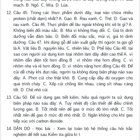
mạch. B. Ngô. C. Mía. D. Lúa.
Câu 45. Trong các thực phẩm dưới đây, loại nào chứa nhiều
protein (chất đạm) nhất? A. Gạo. B. Rau xanh. C. Thịt. D. Gạo và
rau xanh. Câu 46. Thực phẩm để lâu ngoài không khí sẽ bị gì? A.
Không biến đổi màu sắc. B. Mùi vị không thay đổi. C. Giá trị dinh
dưỡng vẫn đảm bảo. D. Biến đổi màu sắc, mùi vị, giá trị dinh
dưỡng. Câu 47. khi dùng gỗ để sản xuất giấy thì người ta gọi gỗ
là A. Vật liệu B. nguyên liệu. C. nhiên liệu. D. Phế liệu Câu 48. tại
sao con người sử dụng kim loại nhôm làm dây điện cao thế A. vì
nhôm dẫn điện tốt hơn đồng B . vì nhôm nhẹ hơn đồng. C. vì
nhôm nhẹ và rẻ hơn đồng. D. vì nhôm nặng hơn đồng Câu 49. Để
củi dễ cháy khi đun nấu, người ta không dùng biện pháp nào sau
đây: A. Phơi củi cho thật khô. B. Cung cấp đầy đủ oxygen cho
quá trình cháy. C. Xếp củi chồng lên nhau, càng sít nhau càng
tốt. D. Chẻ nhỏ củi.
Câu 50. Để sử dụng gas tiết kiệm, hiệu quả người ta sử dụng
biện pháp nào sau đây: A. Tuỳ nhiệt độ cần thiết để điều chỉnh
lượng gas. B. Tốt nhất nên để gas ở mức độ lớn nhất. C. Tốt
nhất nên để gas ở mức độ nhỏ nhất. D. Ngăn không cho khí gas
tiếp xúc với carbon dioxide.
DẶN DÒ - Học bài. - Xem lại toàn bộ hệ thống câu hỏi trắc
nghiệm để tiết sau Kiểm tra giữa kì I.