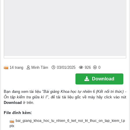
14 trang
Minh Tâm
03/01/2025
926
0
Download
Bạn đang xem tài liệu
"Bài giảng Khoa học tự nhiên 6 (Kết nối tri thức) -
Ôn tập kiểm tra giữa kì I"
, để tải tài liệu gốc về máy hãy click vào nút
Download
ở trên.
File đính kèm:
bai_giang_khoa_hoc_tu_nhien_6_ket_noi_tri_thuc_on_tap_kiem_t.p
ptx