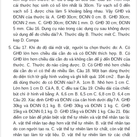
cái thước học sinh có số lớn nhất là 30cm. Từ vạch số 0 đến
vạch số 1 được chia làm 5 khoảng bằng nhau. Vậy GHĐ và
ĐCNN của thước là: A. GHĐ 30cm; ĐCNN 0 cm. B. GHĐ 30cm;
ĐCNN 2 mm. C. GHĐ 30cm; ĐCNN 1 mm. D. GHĐ 30 cm; ĐCNN
5 mm. Câu 16. Dụng cụ nào trong các dụng cụ sau không được
sử dụng để đo chiều dài? A. Thước dây B. Thước mét C. Thước
kẹp D. Compa
Câu 17. Khi đo độ dài một vật, người ta chọn thước đo: A. Có
GHĐ lớn hơn chiều dài cần đo và có ĐCNN thích hợp. B. Có
GHĐ lớn hơn chiều dài cần đo và không cần để ý đến ĐCNN của
thước. C. Thước đo nào cũng được. D. Có GHĐ nhỏ hơn chiều
dài cần đo vì có thể đo nhiều lần. Câu 18. Một bạn dùng thước
đo diện tích tờ giấy hình vuông và ghi kết quả: 104 cm2 . Bạn ấy
đã dùng thước đo có ĐCNN nào? A. 1cm B. Nhỏ hơn 1 cm C.
Lớn hơn 1 cm D. Cả A, B, C đều sai Câu 19. Chiều dài của chiếc
bút chì ở hình vẽ bằng: A. 6,6 cm B. 6,5 cm C. 6,8 cm D. 6,4 cm
Câu 20. Xác định GHĐ và ĐCNN của cân hình dưới đây? A. GHĐ
30kg và ĐCNN 0,1 kg. B. GHĐ 30kg và ĐCNN 1 kg. C. GHĐ
15kg và ĐCNN 0,1 kg. D. GHĐ 15kg và ĐCNN 1 kg. Câu 21. Đặc
điểm cơ bản để phân biệt vật thể tự nhiên và vật thể nhân tạo là:
A. vật thể nhân tạo đẹp hơn vật thể tự nhiên. B. vật thể nhân tạo
do con người tạo ra. C. vật thể tự nhiên làm từ chất, còn vật thể
nhân tạo làm từ vật liệu. D. vật thể tự nhiên làm từ các chất