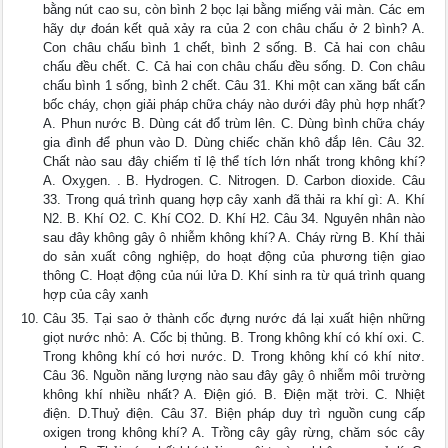
bằng nút cao su, còn bình 2 bọc lại bằng miếng vải màn. Các em
hãy dự đoán kết quả xảy ra của 2 con châu chấu ở 2 bình? A.
Con châu chấu bình 1 chết, bình 2 sống. B. Cả hai con châu
chấu đều chết. C. Cả hai con châu chấu đều sống. D. Con châu
chấu bình 1 sống, bình 2 chết. Câu 31. Khi một can xăng bất cẩn
bốc cháy, chọn giải pháp chữa cháy nào dưới đây phù hợp nhất?
A. Phun nước B. Dùng cát đổ trùm lên. C. Dùng bình chữa cháy
gia đình để phun vào D. Dùng chiếc chăn khô đắp lên. Câu 32.
Chất nào sau đây chiếm tỉ lệ thể tích lớn nhất trong không khí?
A. Oxỵgen. . B. Hydrogen. C. Nitrogen. D. Carbon dioxide. Câu
33. Trong quá trình quang hợp cây xanh đã thải ra khí gì: A. Khí
N2. B. Khí O2. C. Khí CO2. D. Khí H2. Câu 34. Nguyên nhân nào
sau đây không gây ô nhiễm không khí? A. Cháy rừng B. Khí thải
do sản xuất công nghiệp, do hoạt động của phương tiện giao
thông C. Hoạt động của núi lửa D. Khí sinh ra từ quá trình quang
hợp của cây xanh
Câu 35. Tại sao ở thành cốc đựng nước đá lại xuất hiện những
giọt nước nhỏ: A. Cốc bị thủng. B. Trong không khí có khí oxi. C.
Trong không khí có hơi nước. D. Trong không khí có khí nitơ.
Câu 36. Nguồn năng lượng nào sau đây gâỵ ô nhiễm môi trường
không khí nhiều nhất? A. Điện gió. B. Điện mặt trời. C. Nhiệt
điện. D.Thuỷ điện. Câu 37. Biện pháp duy trì nguồn cung cấp
oxigen trong không khí? A. Trồng cây gây rừng, chăm sóc cây