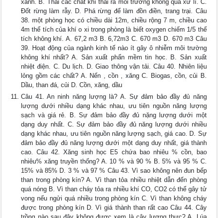
xanh. B. Thải các chất khí thải ra môi trường không qua xử lí. C.
Đốt rừng làm rẫy. D. Phá rừng để làm đồn điền, trang trại. Câu
38. một phòng học có chiều dài 12m, chiều rộng 7 m, chiều cao
4m thể tích của khí o xi trong phòng là biết oxygen chiếm 1/5 thể
tích không khí. A. 67,2 m3 B. 6,72m3 C. 670 m3 D. 670 m3 Câu
39. Hoạt động của ngành kinh tế nào ít gây ô nhiễm môi trường
không khí nhất? A. Sản xuất phẩn mềm tin học. B. Sản xuất
nhiệt điện. C. Du lịch. D. Giao thông vận tải. Câu 40. Nhiên liệu
lỏng gồm các chất? A. Nến , cồn , xăng C. Biogas, cồn, củi B.
Dầu, than đá, củi D. Cồn, xăng, dầu
Câu 41. An ninh năng lượng là? A. Sự đảm bảo đầy đủ năng
lượng dưới nhiều dạng khác nhau, ưu tiên nguồn năng lượng
sạch và giá rẻ. B. Sự đảm bảo đầy đủ nặng lượng dưới một
dạng duy nhất. C. Sự đảm bảo đầy đủ năng lượng dưới nhiều
dạng khác nhau, ưu tiên nguồn năng lượng sạch, giá cao. D. Sự
đảm bảo đầy đủ năng lượng dưới một dạng duy nhất, giá thành
cao. Câu 42. Xăng sinh học E5 chứa bao nhiêu % cồn, bao
nhiêu% xăng truyền thống? A. 10 % và 90 % B. 5% và 95 % C.
15% và 85% D. 3 % và 97 % Câu 43. Vì sao không nên đun bếp
than trong phòng kín? A. Vì than tỏa nhiều nhiệt dẫn đến phòng
quá nóng B. Vì than cháy tỏa ra nhiều khí CO, CO2 có thể gây tử
vong nếu ngửi quá nhiều trong phòng kín C. Vì than không cháy
được trong phòng kín D. Vì giá thành than rất cao Câu 44. Cây
trồng nào sau đây không được xem là cây lương thực? A. Lúa