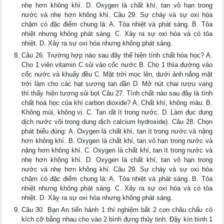
nhẹ hơn không khí. D. Oxygen là chất khí, tan vô hạn trong
nước và nhẹ hơn không khí. Câu 29. Sự cháy và sự oxi hóa
chậm có đặc điểm chung là: A. Tỏa nhiệt và phát sáng. B. Tỏa
nhiệt nhưng không phát sáng. C. Xảy ra sự oxi hóa và có tỏa
nhiệt. D. Xảy ra sự oxi hóa nhưng không phát sáng.
Câu 26. Trường hợp nào sau đây thể hiện tính chất hóa học? A.
Cho 1 viên vitamin C sủi vào cốc nước B. Cho 1 thìa đường vào
cốc nước và khuấy đều C. Mặt trời mọc lên, dưới ánh nắng mặt
trời làm cho các hạt sương tan dần D. Mở nút chai rượu vang
thì thấy hiện tượng sủi bọt Câu 27. Tính chất nào sau đây là tính
chất hoá học của khí carbon dioxide? A. Chất khí, không màu. B.
Không mùi, không vị. C. Tan rất ít trong nước. D. Làm đục dung
dịch nước vôi trong dung dịch calcium hydroxide). Câu 28. Chọn
phát biểu đúng: A. Oxygen là chất khí, tan ít trong nước và nặng
hơn không khí. B. Oxygen là chất khí, tan vô hạn trong nước và
nặng hơn không khí. C. Oxygen là chất khí, tan ít trong nước và
nhẹ hơn không khí. D. Oxygen là chất khí, tan vô hạn trong
nước và nhẹ hơn không khí. Câu 29. Sự cháy và sự oxi hóa
chậm có đặc điểm chung là: A. Tỏa nhiệt và phát sáng. B. Tỏa
nhiệt nhưng không phát sáng. C. Xảy ra sự oxi hóa và có tỏa
nhiệt. D. Xảy ra sự oxi hóa nhưng không phát sáng.
Câu 30. Bạn An tiến hành 1 thí nghiệm bắt 2 con châu chấu có
kích cỡ bằng nhau cho vào 2 bình đựng thủy tinh. Đậy kín bình 1