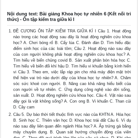
Nội dung text: Bài giảng Khoa học tự nhiên 6 (Kết nối tri
thức) - Ôn tập kiểm tra giữa kì I
ĐỀ CƯƠNG ÔN TẬP KIỂM TRA GIỮA KÌ I Câu 1. Hoạt động
nào trong các hoạt động sau đây là hoạt động nghiên cứu khoa
học? A. Chơi bóng rổ B. Cấy lúa C. Đánh đàn D. Tìm hiểu đặc
điểm sinh học của các loài tôm; Câu 2. Hoạt động nào sau đây
của con người không phải hoạt động nghiên cứu khoa học? A.
Tìm hiểu về biến chủng covid B. Sản xuất phân bón hóa học C.
Tìm hiểu về biến đổi khí hậu D. Tìm hiểu vi khuẩn bằng kính hiển
vi Câu 3. Theo em, việc lắp ráp pin cho nhà máy điện mặt trời
thể hiện vai trò nào dưới đây của khoa học tự nhiên? A. Chăm
sóc sức khoẻ con người. B. Nâng cao khả năng hiểu biết của
con người về tự nhiên. C. Ứng dụng công nghệ vào đời sống,
sản xuất. D. Hoạt động nghiên cứu khoa học. Câu 4. Vật nào sau
đây gọi là vật không sống? A. Con ong B. Vi khuẩn C. Than củi
D. Cây cam
Câu 5. Dự báo thời tiết thuộc lĩnh vực nào của KHTN A. Hóa học
B. Sinh học C. Thiên văn học D. Khoa học trái đất Câu 6. Ví dụ
nào sau đây liên quan đến ngành Hóa học? A. Ấp trứng gà bằng
máy chuyên dụng. B. Quan sát hướng chuyển động của viên
đạn. C. Theo dõi quá trình lớn lên của cây cà chua. D. Khi cho