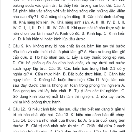
baking soda vào giấm ăn, ta thấy hiện tượng sủi bọt khí. Câu 7.
Để phân biệt vật sống với vật không sống cần những đặc điểm
nào sau đây? I. Khả năng chuyển động. II. Cần chất dinh dưỡng.
III. Khả năng lớn lên. IV. Khả năng sinh sản. A. II, III, IV. B. I, II,
IV. C. I, II, III. D. I, III, IV. Câu 8. Khi quan sát tế bào thực vật ta
nên chọn loại kính nào? A. Kính có độ. B. Kính lúp. C. Kính hiển
vi. D. Kính hiển vi hoặc kính lúp đều được.
Câu 9. Khi không may bị hoá chất ăn da bám lên tay thì bước
đẩu tiên và cẩn thiết nhất là phải làm gì? A. Đưa ra trung tâm ỵtế
cấp cứu. B. Hô hấp nhân tạo. C. Lấy lá cây thuốc bỏng ép vào.
D. Cởi bỏ phẩn quẩn áo dính hoá chất, xả tay dưới vòi nước
sạch ngay lập tức. Câu 10. Các biển báo trong Hình 2.1 có ý
nghĩa gì? A. Cấm thực hiện. B. Bắt buộc thực hiện. C. Cảnh bảo
nguy hiểm. D. Không bắt buộc thực hiện. Câu 11. Việc làm nào
sau đây được cho là không an toàn trong phòng thí nghiệm A.
Đeo gang tay khi lấy hóa chất. B. Tự ý làm các thí nghiệm. C.
Sử dụng kính bảo vệ mắt khi làm thí nghiệm. D. rửa tay trước
khi ra khỏi phòng thực hành.
Câu 12. Kí hiệu cảnh báo nào sau đây cho biết em đang ở gần vị
trí có hóa chất độc hại: Câu 13. Kí hiệu nào cảnh báo dễ cháy:
Câu 14. Độ chia nhỏ nhất của thước là: A. Giá trị cuối cùng trên
thước. B. Giá trị nhỏ nhất trên thước. C. Chiều dài giữa 2 vạch
liên tiếp trên thước. D. Cả 3 đáp án đều sai. Câu 15. Trên một