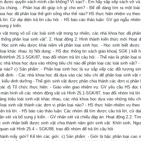
 tìm được quyển sách mình cần không? Vì sao? - Em hãy sắp xếp sách vở và
 chúng. - Phân loại đó giúp ích gì cho em? - Để dễ dàng tìm ra một loài 
 khoa học đã phân loại thế giới sống như thế nào? HS thực hiện nhiệm vụ theo
ả lời. Cử đại diện trả lời câu hỏi. - HS báo cáo thảo luận: GV gọi ngẫu nhiên
sung ý kiến.
h vật trong vô số các loài sinh vật trong tự nhiên, các nhà khoa học đã phân
 thống phân loại sinh vật”. 2. Hoạt động 2: Hình thành kiến thức mới Hoạt đ
 - Học sinh nêu được khái niệm về phân loại sinh học. - Học sinh biết được
 loại khác nhau. b) Nội dung: - HS đọc thông tin sách giáo khoa( SGK ) kết 
nhHình 25.1-SGK/87, trao đổi nhóm trả lời câu hỏi: - Thế nào là phân loại s
 các nhà khoa học dựa vào những tiêu chí nào để phân loại các loài sinh vật? 
ại nào? c) Sản phẩm: - Phân loại sinh học là sự sắp xếp các đối tượng sin
t định. - Các nhà khoa học đã dựa vào các tiêu chí để phân loại sinh vật 
 kiểu dinh dưỡng - Thế giới sinh vật được phân chia thành các đơn vị phân l
 loài. d) Tổ chức thực hiện: - Giáo viên giao nhiệm vụ: GV yêu cầu HS đọc t
 màn hình về các nhóm động vật và Hình 25.1-SGK/87, trao đổi nhóm trả lời 
hàng triệu loài sinh vật khác nhau, các nhà khoa học dựa vào những tiêu ch
 loại sinh vật thành các đơn vị phân loại nào? - HS thực hiện nhiệm vụ theo
iện trả lời. - HS báo cáo thảo luận: Các nhóm đã tìm được câu trả lời, cử đại
hận xét và bổ sung ý kiến. - GV nhận xét và chiếu đáp án. Hoạt động 2.2: Tìm
c sinh nhận biết được sinh vật chia thành năm giới sinh vật: Khởi sinh, Ngu
quan sát Hình 25.4 – SGK/88, trao đổi nhóm để trả lời câu hỏi:
thành mấy giới? Kể tên các giới. c) Sản phẩm: - Giới là bậc phân loại cao n