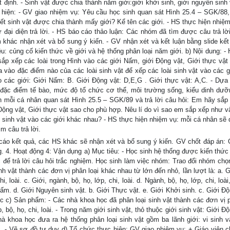
ịnh. - Sinh vật được chia thành năm giới:giới khởi sinh, giới nguyên sinh v
 hiện: - GV giao nhiệm vụ: Yêu cầu học sinh quan sát Hình 25.4 – SGK/88, 
biết sinh vật được chia thành mấy giới? Kể tên các giới. - HS thực hiện nhiệ
ử đại diện trả lời. - HS báo cáo thảo luận: Các nhóm đã tìm được câu trả lời
óm khác nhận xét và bổ sung ý kiến. - GV nhận xét và kết luận bằng slide kết
êu: củng cố kiến thức về giới và hệ thống phân loại năm giới. b) Nội dung: -
sắp xếp các loài trong Hình vào các giới Nấm, giới Động vật, Giới thực vật
vào đặc điểm nào của các loài sinh vật để xếp các loài sinh vật vào các g
o các giới: Giới Nấm: B. Giới Động vật: D,E,G . Giới thực vật: A,C. - Dựa
i: đặc điểm tế bào, mức độ tổ chức cơ thể, môi trường sống, kiểu dinh dưỡ
h mỗi cá nhân quan sát Hình 25.5 – SGK/89 và trả lời câu hỏi: Em hãy sắp
 Động vật, Giới thực vật sao cho phù hợp. Nêu lí do vì sao em sắp xếp như 
i sinh vật vào các giới khác nhau? - HS thực hiện nhiệm vụ: mỗi cá nhân sẽ 
m câu trả lời.
 cáo kết quả, các HS khác sẽ nhận xét và bổ sung ý kiến. GV chốt đáp án:
ng. 4. Hoạt động 4: Vận dụng a) Mục tiêu: - Học sinh hệ thống được kiến thứ
ọc để trả lời câu hỏi trắc nghiệm. Học sinh làm việc nhóm: Trao đổi nhóm chọ
h vật thành các đơn vị phân loại khác nhau từ lớn đến nhỏ, lần lượt là: a. G
i, loài. c. Giới, ngành, bộ, họ, lớp, chi, loài. d. Ngành, bộ, họ, lớp, chi, loài,
ấm. d. Giới Nguyên sinh vật. b. Giới Thực vật. e. Giới Khởi sinh. c. Giới Độ
ọc c) Sản phẩm: - Các nhà khoa học đã phân loại sinh vật thành các đơn vị p
 bộ, họ, chi, loài. - Trong năm giới sinh vật, thỏ thuộc giới sinh vật: Giới Độ
à khoa học đưa ra hệ thống phân loại sinh vật gồm ba lãnh giới: vi sinh vậ
. - Vẽ sơ đồ tư duy d) Tổ chức thực hiện: GV giao nhiệm vụ: + Giáo viên c