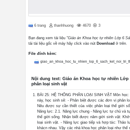
6 trang
thanhhuong
4670
3
Bạn đang xem tài liệu
"Giáo án Khoa học tự nhiên Lớp 6 Sác
tải tài liệu gốc về máy hãy click vào nút
Download
ở trên.
File đính kèm:
giao_an_khoa_hoc_tu_nhien_lop_6_sach_ket_noi_tri_t
Nội dung text: Giáo án Khoa học tự nhiên Lớp 
phân loại sinh vật
BÀI 25: HỆ THỐNG PHÂN LOẠI SINH VẬT Môn học: KHTN 
này, học sinh sẽ: - Phân biệt được các đơn vị phân lo
Nêu được sự cần thiết của việc phân loại thế giới s
Năng lực: 2.1. Năng lực chung - Năng lực tự chủ và tự
thế giới sống. Nhận biết được năm giới sinh vật: Kh
loại sinh vật. - Năng lực giao tiếp và hợp tác: Thảo l
khácn nhau. Vậy các nhà khoa học phân loại như thế n