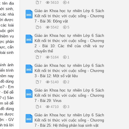
7
5610
4
 tên địa
ởi sinh,
Giáo án Khoa học tự nhiên Lớp 6 Sách
 các nhà
Kết nối tri thức với cuộc sống - Chương
lời được
7 - Bài 36: Động vật
các loài
6
5542
5
uộc giới
Giáo án Khoa học tự nhiên Lớp 6 Sách
nhiệm vụ
Kết nối tri thức với cuộc sống - Chương
ược phân
2 - Bài 10: Các thể của chất và sự
hực, cẩn
chuyển thể
loài sinh
7
5164
1
hình ảnh
Giáo án Khoa học tự nhiên Lớp 6 Sách
ến trình
Kết nối tri thức với cuộc sống - Chương
 hôm nay
3 - Bài 12: Một số vật liệu
 đồ dùng
7
5140
2
ao? - Em
Giáo án Khoa học tự nhiên Lớp 6 Sách
 - Để dễ
Kết nối tri thức với cuộc sống - Chương
o? c) Sản
7 - Bài 29: Virus
em sẽ dễ
4
4710
3
 đồ dùng
tìm được
Giáo án Khoa học tự nhiên Lớp 6 Sách
ện: - GV
Kết nối tri thức với cuộc sống - Chương
 trả lời
7 - Bài 25: Hệ thống phân loại sinh vật