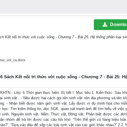
Downlo
h Kết nối tri thức với cuộc sống - Chương 7 - Bài 25: Hệ thống phân loại sin
huc_voi_cu.docx
6 Sách Kết nối tri thức với cuộc sống - Chương 7 - Bài 25: H
- Lớp: 6 Thời gian thực hiện: 01 tiết I. Mục tiêu 1. Kiến thức: Sau khi
ại sinh vật . - Nêu được hai cách gọi tên sinh vật: tên địa phương và tên kh
ống. - Nhận biết được năm giới sinh vật. Lấy được ví dụ minh họa cho mỗi 
 học: Tim kiếm thông tin, đọc SGK, quan sát tranh ảnh để tìm hiểu về việc p
ởi sinh, Nguyên sinh vật, Nấm, Thực vật, Động vật. Phân biệt được các đơn
uận nhóm để trả lời được các câu hỏi khó: “Trên thế giới có hàng triệu loài
ào?”, “Dựa vào đâu để xếp các loài sinh vật vào các giới khác nhau?” 2.2. 