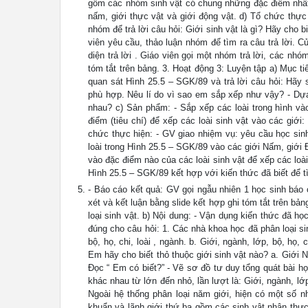
gồm các nhóm sinh vật có chung những đặc điểm nhất đ
nấm, giới thực vật và giới động vật. d) Tổ chức thực
nhóm để trả lời câu hỏi: Giới sinh vật là gì? Hãy cho 
viên yêu cầu, thảo luận nhóm để tìm ra câu trả lời. C
diện trả lời . Giáo viên gọi một nhóm trả lời, các nh
tóm tắt trên bảng. 3. Hoạt động 3: Luyện tập a) Mục ti
quan sát Hình 25.5 – SGK/89 và trả lời câu hỏi: Hãy 
phù hợp. Nêu lí do vì sao em sắp xếp như vậy? - Dựa 
nhau? c) Sản phẩm: - Sắp xếp các loài trong hình và
điểm (tiêu chí) để xếp các loài sinh vật vào các giớ
chức thực hiện: - GV giao nhiệm vụ: yêu cầu học sin
loài trong Hình 25.5 – SGK/89 vào các giới Nấm, giới
vào đặc điểm nào của các loài sinh vật để xếp các loà
Hình 25.5 – SGK/89 kết hợp với kiến thức đã biết để tì
- Báo cáo kết quả: GV gọi ngẫu nhiên 1 học sinh báo
xét và kết luận bằng slide kết hợp ghi tóm tắt trên bả
loại sinh vật. b) Nội dung: - Vận dụng kiến thức đã h
đúng cho câu hỏi: 1. Các nhà khoa học đã phân loại sin
bộ, họ, chi, loài , ngành. b. Giới, ngành, lớp, bộ, họ, ch
Em hãy cho biết thỏ thuộc giới sinh vật nào? a. Giới N
Đọc “ Em có biết?” - Vẽ sơ đồ tư duy tổng quát bài h
khác nhau từ lớn đến nhỏ, lần lượt là: Giới, ngành, lớp,
Ngoài hệ thống phân loại năm giới, hiện có một số nh
khuẩn và lãnh giới thứ ba gồm các sinh vật nhân thực