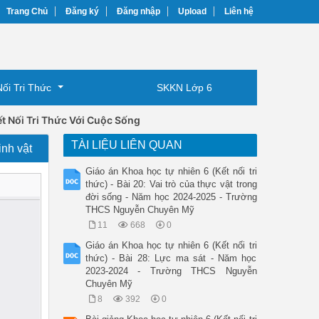
Trang Chủ
Đăng ký
Đăng nhập
Upload
Liên hệ
Nối Tri Thức
SKKN Lớp 6
t Nối Tri Thức Với Cuộc Sống
TÀI LIỆU LIÊN QUAN
inh vật
Giáo án Khoa học tự nhiên 6 (Kết nối tri
thức) - Bài 20: Vai trò của thực vật trong
đời sống - Năm học 2024-2025 - Trường
THCS Nguyễn Chuyên Mỹ
11
668
0
Giáo án Khoa học tự nhiên 6 (Kết nối tri
thức) - Bài 28: Lực ma sát - Năm học
2023-2024 - Trường THCS Nguyễn
Chuyên Mỹ
8
392
0