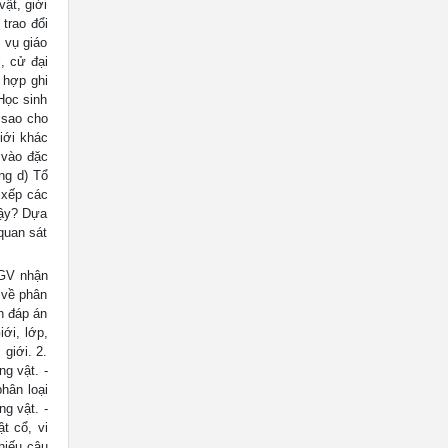
ật, giới
trao đổi
m vụ giáo
, cử đại
 hợp ghi
 Học sinh
 sao cho
iới khác
 vào đặc
ng d) Tổ
 xếp các
vậy? Dựa
quan sát
 GV nhận
c về phân
n đáp án
iới, lớp,
 giới. 2.
ng vật. -
hân loại
ng vật. -
t cổ, vi
hiếu câu