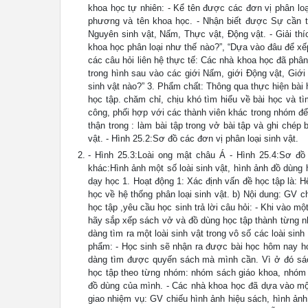
khoa học tự nhiên: - Kể tên được các đơn vị phân loại
phương và tên khoa học. - Nhận biết được Sự cần thi
Nguyên sinh vật, Nấm, Thực vật, Động vật. - Giải thí
khoa học phân loại như thế nào?”, “Dựa vào đâu để xếp
các câu hỏi liên hệ thực tế: Các nhà khoa học đã phân
trong hình sau vào các giới Nấm, giới Động vật, Giới
sinh vật nào?” 3. Phẩm chất: Thông qua thực hiện bài
học tập. chăm chỉ, chịu khó tìm hiểu về bài học và tì
công, phối hợp với các thành viên khác trong nhóm để
thận trong : làm bài tập trong vở bài tập và ghi chép b
vật. - Hình 25.2:Sơ đồ các đơn vị phân loại sinh vật.
- Hình 25.3:Loài ong mật châu Á - Hình 25.4:Sơ đồ 
khác:Hình ảnh một số loài sinh vật, hình ảnh đồ dùng 
dạy học 1. Hoạt động 1: Xác định vấn đề học tập là: H
học về hệ thống phân loại sinh vật. b) Nội dung: GV c
học tập ,yêu cầu học sinh trả lời câu hỏi: - Khi vào
hãy sắp xếp sách vở và đồ dùng học tập thành từng n
dàng tìm ra một loài sinh vật trong vô số các loài sin
phẩm: - Học sinh sẽ nhận ra được bài học hôm nay họ
dàng tìm được quyến sách mà mình cần. Vì ở đó sác
học tập theo từng nhóm: nhóm sách giáo khoa, nhóm v
đồ dùng của mình. - Các nhà khoa học đã dựa vào một 
giao nhiệm vụ: GV chiếu hình ảnh hiệu sách, hình ảnh 