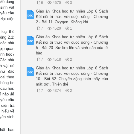
 đồ dùng
6
4670
3
sinh vật
Giáo án Khoa học tự nhiên Lớp 6 Sách
 yêu cầu
Kết nối tri thức với cuộc sống - Chương
 đại diện
2 - Bài 11: Oxygen. Không khí
7
4520
1
 loại thế
Giáo án Khoa học tự nhiên Lớp 6 Sách
ộng 2.1:
Kết nối tri thức với cuộc sống - Chương
 các nhà
5 - Bài 20: Sự lớn lên và sinh sản của tế
hợp quan
bào
inh học?
7
4518
2
- Các nhà
h vật có
Giáo án Khoa học tự nhiên Lớp 6 Sách
như: đặc
Kết nối tri thức với cuộc sống - Chương
oại theo
10 - Bài 52: Chuyển động nhìn thấy của
hông tin
mặt trời. Thiên thể
câu hỏi:
7
4374
2
í nào để
 yêu cầu
 diện trả
 hiểu về
yên sinh
hất, bao