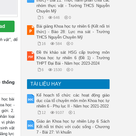
thức) - Bài 21: Thực hành phân chia các
nhóm thực vật - Trường THCS Nguyễn
Chuyên Mỹ
5
646
0
ad
Bài giảng Khoa học tự nhiên 6 (Kết nối tri
thức) - Bào 28: Lực ma sát - Trường
THCS Nguyễn Chuyên Mỹ
h vật"
, để
16
584
0
Đề thi khảo sát HSG cấp trường môn
Khoa học tự nhiên 6 (Đề 1) - Trường
THPT Đại Bái - Năm học 2023-2024
6
1530
0
ệ thống
TÀI LIỆU HAY
Kế hoạch tổ chức các hoạt động giáo
 học bài
dục của tổ chuyên môn môn Khoa học tự
oa học -
nhiên 6 - Phụ lục II - Năm học 2021-2022
giới. 2.
12
9107
1
hân loại
Giáo án Khoa học tự nhiên Lớp 6 Sách
 vị phân
Kết nối tri thức với cuộc sống - Chương
 sinh vật
7 - Bài 27: Vi khuẩn
Năng lực