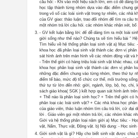
câu hỏi: - Khi vào một hiệu sách lớn, em có dễ dàng
học tập thành từng nhóm dựa vào đặc điểm chung giữa
trong vô số các loài sinh vật trong tự nhiên, các nhà
của GV giao: thảo luận, trao đổi nhóm để tìm ra câu tr
một nhóm trả lời câu hỏi. các nhóm khác nhận xét, bổ 
- GV kết luận bằng lời: để dễ dàng tìm ra một loài sin
giới sống như thế nào? Chúng ta sẽ tìm hiểu bài “ Hệ
Tìm hiểu về hệ thống phân loại sinh vật a) Mục tiêu:
khoa học đã phân loại sinh vật thành các đơn vị phân
sát hình ảnh trên màn hình về các nhóm động vật và Hì
- Trên thế giới có hàng triệu loài sinh vật khác nhau,
khoa học phân loại sinh vật thành các đơn vị phân lo
những đặc điểm chung vào từng nhóm, theo thứ tự nhấ
điểm tế bào, mức độ tổ chức cơ thể, môi trường sống,
thứ tự từ lớn đến nhỏ: giới, ngành, lớp, bộ, họ, chi,
sách giáo khoa( SGK ) kết hợp quan sát hình ảnh trên
+ Thế nào là phân loại sinh học? + Trên thế giới có 
phân loại các loài sinh vật? + Các nhà khoa học phân
của giáo viên, thảo luận nhóm tìm câu trả lời, cử đại d
lời . Giáo viên gọi một nhóm trả lời, các nhóm khác n
Giới và hệ thống phân loại năm giới a) Mục tiêu: - Họ
vật, Nấm, Thực vật, Động vật. b) Nội dung: - Học sinh 
Giới sinh vật là gì? Hãy cho biết sinh vật được chia 