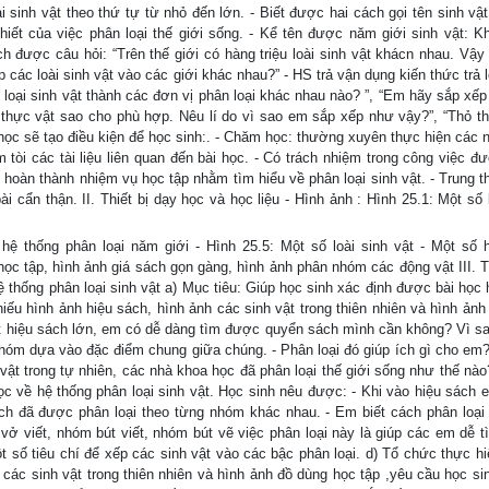
 sinh vật theo thứ tự từ nhỏ đến lớn. - Biết được hai cách gọi tên sinh vật:
ết của việc phân loại thế giới sống. - Kể tên được năm giới sinh vật: Kh
ch được câu hỏi: “Trên thế giới có hàng triệu loài sinh vật khácn nhau. Vậy
 các loài sinh vật vào các giới khác nhau?” - HS trả vận dụng kiến thức trả 
 loại sinh vật thành các đơn vị phân loại khác nhau nào? ”, “Em hãy sắp xếp 
 thực vật sao cho phù hợp. Nêu lí do vì sao em sắp xếp như vậy?”, “Thỏ th
 học sẽ tạo điều kiện để học sinh:. - Chăm học: thường xuyên thực hiện các 
m tòi các tài liệu liên quan đến bài học. - Có trách nhiệm trong công việc đ
 hoàn thành nhiệm vụ học tập nhằm tìm hiểu về phân loại sinh vật. - Trung t
ài cẩn thận. II. Thiết bị dạy học và học liệu - Hình ảnh : Hình 25.1: Một số 
hệ thống phân loại năm giới - Hình 25.5: Một số loài sinh vật - Một số 
học tập, hình ảnh giá sách gọn gàng, hình ảnh phân nhóm các động vật III. Ti
ệ thống phân loại sinh vật a) Mục tiêu: Giúp học sinh xác định được bài học
hiếu hình ảnh hiệu sách, hình ảnh các sinh vật trong thiên nhiên và hình ảnh
 một hiệu sách lớn, em có dễ dàng tìm được quyển sách mình cần không? Vì s
hóm dựa vào đặc điểm chung giữa chúng. - Phân loại đó giúp ích gì cho em?
h vật trong tự nhiên, các nhà khoa học đã phân loại thế giới sống như thế nà
c về hệ thống phân loại sinh vật. Học sinh nêu được: - Khi vào hiệu sách 
h đã được phân loại theo từng nhóm khác nhau. - Em biết cách phân loại
ở viết, nhóm bút viết, nhóm bút vẽ việc phân loại này là giúp các em dễ 
số tiêu chí để xếp các sinh vật vào các bậc phân loại. d) Tổ chức thực hi
các sinh vật trong thiên nhiên và hình ảnh đồ dùng học tập ,yêu cầu học sinh