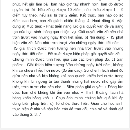
phút, hết giờ làm bài, bạn nào giơ tay nhanh hơn, bạn đó được
quyền trả lời. Nếu đúng được 10 điểm, nếu thiếu được 1 – 9
điểm tùy theo, nếu sai bị trừ 2 điểm. Kết thúc, bạn nào có số
điểm cao hơn, bạn đó giành chiến thắng. 4. Hoạt động 4: Vận
dụng a) Mục tiêu: - Phát triển năng lực giải quyết vấn đề và sáng
tạo của học sinh thông qua nhiệm vụ: Giải quyết vấn đề nền nhà
trơn trượt vào những ngày thời tiết nồm. b) Nội dung: - HS phát
hiện vấn đề: Nền nhà trơn trượt vào những ngày thời tiết nồm. -
HS giải thích được hiện tượng nền nhà trơn trượt vào những
ngày thời tiết nồm. - Đề xuất được biện pháp giải quyết vần đề. -
Chứng minh được tính hiệu quả của các biện pháp đó. c) Sản
phẩm: - Giải thích hiện tượng: Vào những ngày trời nồm, không
khí có chứa nhiều hơi nước (độ ẩm cao). Sự chênh lệch nhiệt độ
giữa nền nhà và lớp không khí bao quanh khiến hơi nước trong
không khí bị ngưng tụ tạo thành những hạt nước nhỏ gây ẩm
ướt, trơn trượt cho nền nhà. - Biện pháp giải quyết: + Đóng kín
cửa, hạn chế không khí ẩm vào nhà. + Thỉnh thoảng, lau nhà
bằng khăn bông khô. + Chụp ảnh minh chứng kết quả khi áp
dụng biện pháp trên. d) Tổ chức thực hiện: Giao cho học sinh
thực hiện ở nhà và nộp báo cáo để trao đổi, chia sẻ và đánh giá
vào tháng 2, 3. 7