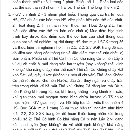
hoàn thành phiếu số 1 trong 2 phút: Phiếu số 1: - Phân loại các
vật thể sau thành 3 nhóm. - Trả lời: Thể rắn Thể lỏng Thể khí 2
- GV chỉ định 2 - 3 nhóm phát biểu. Thông qua câu trả lời của
HS, GV chuẩn xác hóa cho HS việc phân biệt các thể của chất.
2. Hoạt động 2: Hình thành kiến thức mới Hoạt động 2.1: Tìm
hiểu đặc điểm các thể cơ bản của chất a) Mục tiêu: Học sinh
trình bày được đặc điểm các thể cơ bản của chất thông qua
quan sát và thí nghiệm. b) Nội dung: HS đọc mục I SGK trang 36
và thực hiện thí nghiệm như hình 2.1, 2.2, 2.3 SGK trang 36 sau
đó điền vào bảng các thông tin về đặc điểm các thể của chất. c)
Sản phẩm: Phiếu số 2 Thể Có hình Có khả năng Có bị nén Lấy 2
ví dụ về chất ở mỗi dạng xác lan truyền (hay không? thể. định
không? khả năng chảy) như thế nào? Thể rắn Có Không chảy Rất
khó Sắt, đá, giấy được (không tự nén di chuyển) Thể lỏng Không
Có thể rót được Khó nén Nước, dầu ăn, thuỷ ngân và chảy tràn
trên trong nhiệt kế bề mặt Thể khí Không Dễ dàng lan toả Dễ bị
nén Không khí trong lốp xe, khí trong không trong khinh khí cầu,
khí gian theo mọi oxygen trong bình chứa hướng d) Tổ chức
thực hiện: - GV giao nhiệm vụ: HS tiếp tục làm việc theo nhóm 4
HS. Đọc SGK mục I trang 36 và thực hiện thí nghiệm như hình
2.1, 2.2, 2.3 SGK trang 36 để hoàn thiện bảng nhận xét trong
phiếu số 2: Thể Có hình Có khả năng Có bị nén Lấy 2 ví dạng
xác lan truyền (hay không? dụ về chất định không? khả năng