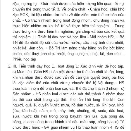
đặc, ngưng tụ. - Giải thích được các hiện tượng liên quan tới sự
chuyển thể trong thực tế. 3. Về phẩm chất: - Chăm học, chịu khó
đọc SGK, tài liệu nhằm tìm hiểu về đặc điểm các thể cơ bản của
chất. - Có trách nhiệm trong hoạt động nhóm, chủ động nhận và
thực hiện nhiệm vụ khi bố trí và thực hiện thí nghiệm. - Trung
thực trong khi thực hiện thí nghiệm, ghi chép và báo cáo kết quả
thí nghiệm. II. Thiết bị dạy học và học liệu - Mỗi nhóm HS: + Bộ
TN để đo nhiệt độ sôi của nước: nước, cốc thuỷ tinh chịu nhiệt,
nhiệt kế, đèn cồn. + Bộ TN làm nóng chảy băng phiến: bột băng
phiến, cốc thuỷ tinh chịu nhiệt, ống nghiệm, nhiệt kế, đèn cồn. -
Phiếu học tập
III. Tiến trình dạy học 1. Hoạt động 1: Xác định vấn đề học tập.
a) Mục tiêu: Giúp HS phân biệt được ba thể của chất là rắn, lỏng,
khí và nhận thức được các vấn đề cần giải quyết trong bài học
là: đặc điểm thể của chất và sự chuyển thể b) Nội dung: - HS
thảo luận nhóm để phân loại các vật thể đã cho thành 3 nhóm. c)
Sản phẩm: - HS phân loại được các vật thể thành 3 nhóm theo
ba thể của chất trong vật thể: Thể rắn Thể lỏng Thể khí Con
người, quả lê, quyển Nước mưa, hồ dán nước, si- Khí oxy, khói
(lửa, tàu hoả), sách, mũ, máy tính, chuông, rô, soda, dầu hoả,
sữa, nước khí heli trong bóng bay,khí tên lửa, quả bóng đá,
băng, chanh nóng trong khinh khí cầu màu sáp, bông hoa d) Tổ
chức thực hiện: - GV giao nhiệm vụ HS thảo luận nhóm 4 HS để