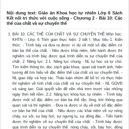
Nội dung text: Giáo án Khoa học tự nhiên Lớp 6 Sách
Kết nối tri thức với cuộc sống - Chương 2 - Bài 10: Các
thể của chất và sự chuyển thể
BÀI 10: CÁC THỂ CỦA CHẤT VÀ SỰ CHUYỂN THỂ Môn học:
KHTN – Lớp: 6 Thời gian thực hiện: 2 tiết I. Mục tiêu 1. Kiến
thức: - Trình bày và đưa ra được ví dụ về một số đặc điểm cơ
bản ba thể của chất. - Nêu được khái niệm, tiến hành được thí
nghiệm và trình bày được quá trình diễn ra sự chuyển thể của
chất. 2. Năng lực: 2.1. Năng lực chung - NL tự học và tự chủ:
Tìm kiếm thông tin, đọc sách giáo khoa, quan sát tranh ảnh, hiện
tượng để tìm hiểu về đặc điểm thể của chất và sự chuyển thể. -
NL giao tiếp và hợp tác: Thảo luận nhóm để bố trí và thực hiện
thí nghiệm về tính chất của chất và sự chuyển thể. - NL GQVĐ
và sáng tạo: Giải quyết vấn đề nền nhà trơn trượt vào những
ngày thời tiết nồm. 2.2. Năng lực khoa học tự nhiên: - Trình bày
được một số đặc điểm cơ bản ba thể rắn, lỏng, khí thông qua
quan sát và thí nghiệm. - Đưa ra được ví dụ về một số đặc điểm
cơ bản ba thể của chất. - Nêu được các khái niệm về sự nóng
chảy, sự sôi, sự bay hơi, sự ngưng tụ, sự đông đặc. - Tiến hành
được thí nghiệm về sự chuyển thể của chất. - Trình bày được
quá trình diễn ra sự chuyển thể: nóng chảy, sôi, bay hơi, đông