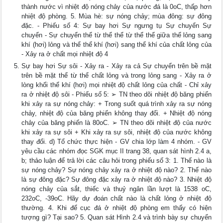
thành nước vì nhiệt độ nóng chảy của nước đá là 0oC, thấp hơn
nhiệt độ phòng. 5. Mùa hè: sự nóng chảy; mùa đông: sự đông
đặc. - Phiếu số 4: Sự bay hơi Sự ngưng tụ Sự chuyển Sự
chuyển - Sự chuyển thể từ thể thể từ thể thể giữa thể lỏng sang
khí (hơi) lỏng và thể thể khí (hơi) sang thể khí của chất lỏng của
- Xảy ra ở chất mọi nhiệt độ 4
Sự bay hơi Sự sôi - Xảy ra - Xảy ra cả Sự chuyển trên bề mặt
trên bề mặt thể từ thể chất lỏng và trong lỏng sang - Xảy ra ở
lòng khối thể khí (hơi) mọi nhiệt độ chất lỏng của chất - Chỉ xảy
ra ở nhiệt độ sôi - Phiếu số 5: ➢ TN theo dõi nhiệt độ băng phiến
khi xảy ra sự nóng chảy: + Trong suốt quá trình xảy ra sự nóng
chảy, nhiệt độ của băng phiến không thay đổi. + Nhiệt độ nóng
chảy của băng phiến là 80oC. ➢ TN theo dõi nhiệt độ của nước
khi xảy ra sự sôi + Khi xảy ra sự sôi, nhiệt độ của nước không
thay đổi. d) Tổ chức thực hiện - GV chia lớp làm 4 nhóm. - GV
yêu cầu các nhóm đọc SGK mục II trang 38, quan sát hình 2.4 a,
b; thảo luận để trả lời các câu hỏi trong phiếu số 3: 1. Thế nào là
sự nóng chảy? Sự nóng chảy xảy ra ở nhiệt độ nào? 2. Thế nào
là sự đông đặc? Sự đông đặc xảy ra ở nhiệt độ nào? 3. Nhiệt độ
nóng chảy của sắt, thiếc và thuỷ ngân lần lượt là 1538 oC,
232oC, -39oC. Hãy dự đoán chất nào là chất lỏng ở nhiệt độ
thường. 4. Khi để cục đá ở nhiệt độ phòng em thấy có hiện
tượng gì? Tại sao? 5. Quan sát Hình 2.4 và trình bày sự chuyển