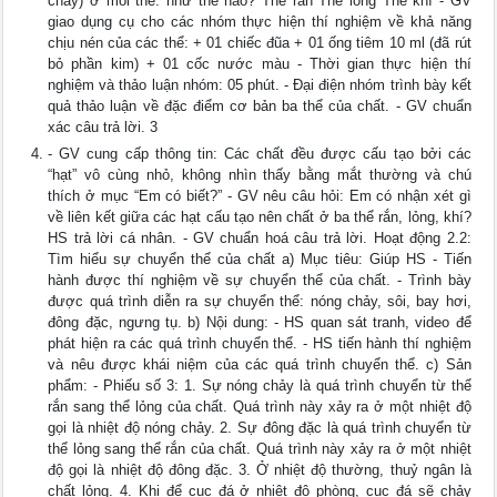
chảy) ở mỗi thể. như thế nào? Thể rắn Thể lỏng Thể khí - GV
giao dụng cụ cho các nhóm thực hiện thí nghiệm về khả năng
chịu nén của các thể: + 01 chiếc đũa + 01 ống tiêm 10 ml (đã rút
bỏ phần kim) + 01 cốc nước màu - Thời gian thực hiện thí
nghiệm và thảo luận nhóm: 05 phút. - Đại điện nhóm trình bày kết
quả thảo luận về đặc điểm cơ bản ba thể của chất. - GV chuẩn
xác câu trả lời. 3
- GV cung cấp thông tin: Các chất đều được cấu tạo bởi các
“hạt” vô cùng nhỏ, không nhìn thấy bằng mắt thường và chú
thích ở mục “Em có biết?” - GV nêu câu hỏi: Em có nhận xét gì
về liên kết giữa các hạt cấu tạo nên chất ở ba thể rắn, lỏng, khí?
HS trả lời cá nhân. - GV chuẩn hoá câu trả lời. Hoạt động 2.2:
Tìm hiểu sự chuyển thể của chất a) Mục tiêu: Giúp HS - Tiến
hành được thí nghiệm về sự chuyển thể của chất. - Trình bày
được quá trình diễn ra sự chuyển thể: nóng chảy, sôi, bay hơi,
đông đặc, ngưng tụ. b) Nội dung: - HS quan sát tranh, video để
phát hiện ra các quá trình chuyển thể. - HS tiến hành thí nghiệm
và nêu được khái niệm của các quá trình chuyển thể. c) Sản
phẩm: - Phiếu số 3: 1. Sự nóng chảy là quá trình chuyển từ thể
rắn sang thể lỏng của chất. Quá trình này xảy ra ở một nhiệt độ
gọi là nhiệt độ nóng chảy. 2. Sự đông đặc là quá trình chuyển từ
thể lỏng sang thể rắn của chất. Quá trình này xảy ra ở một nhiệt
độ gọi là nhiệt độ đông đặc. 3. Ở nhiệt độ thường, thuỷ ngân là
chất lỏng. 4. Khi để cục đá ở nhiệt độ phòng, cục đá sẽ chảy