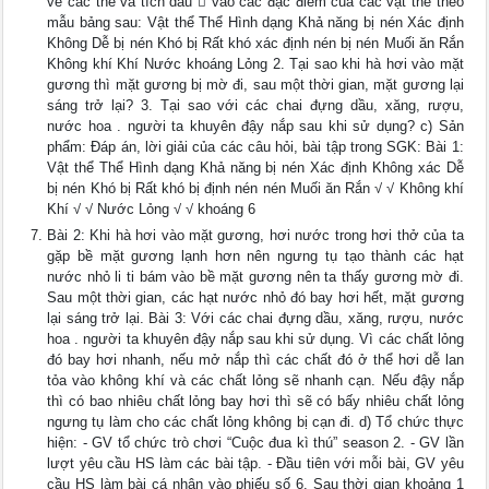
về các thể và tích dấu  vào các đặc điểm của các vật thể theo
mẫu bảng sau: Vật thể Thể Hình dạng Khả năng bị nén Xác định
Không Dễ bị nén Khó bị Rất khó xác định nén bị nén Muối ăn Rắn
Không khí Khí Nước khoáng Lỏng 2. Tại sao khi hà hơi vào mặt
gương thì mặt gương bị mờ đi, sau một thời gian, mặt gương lại
sáng trở lại? 3. Tại sao với các chai đựng dầu, xăng, rượu,
nước hoa . người ta khuyên đậy nắp sau khi sử dụng? c) Sản
phẩm: Đáp án, lời giải của các câu hỏi, bài tập trong SGK: Bài 1:
Vật thể Thể Hình dạng Khả năng bị nén Xác định Không xác Dễ
bị nén Khó bị Rất khó bị định nén nén Muối ăn Rắn √ √ Không khí
Khí √ √ Nước Lỏng √ √ khoáng 6
Bài 2: Khi hà hơi vào mặt gương, hơi nước trong hơi thở của ta
gặp bề mặt gương lạnh hơn nên ngưng tụ tạo thành các hạt
nước nhỏ li ti bám vào bề mặt gương nên ta thấy gương mờ đi.
Sau một thời gian, các hạt nước nhỏ đó bay hơi hết, mặt gương
lại sáng trở lại. Bài 3: Với các chai đựng dầu, xăng, rượu, nước
hoa . người ta khuyên đậy nắp sau khi sử dụng. Vì các chất lỏng
đó bay hơi nhanh, nếu mở nắp thì các chất đó ở thể hơi dễ lan
tỏa vào không khí và các chất lỏng sẽ nhanh cạn. Nếu đậy nắp
thì có bao nhiêu chất lỏng bay hơi thì sẽ có bấy nhiêu chất lỏng
ngưng tụ làm cho các chất lỏng không bị cạn đi. d) Tổ chức thực
hiện: - GV tổ chức trò chơi “Cuộc đua kì thú” season 2. - GV lần
lượt yêu cầu HS làm các bài tập. - Đầu tiên với mỗi bài, GV yêu
cầu HS làm bài cá nhân vào phiếu số 6. Sau thời gian khoảng 1