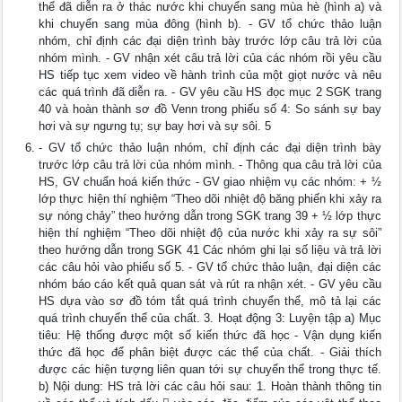
thể đã diễn ra ở thác nước khi chuyển sang mùa hè (hình a) và
khi chuyển sang mùa đông (hình b). - GV tổ chức thảo luận
nhóm, chỉ định các đại diện trình bày trước lớp câu trả lời của
nhóm mình. - GV nhận xét câu trả lời của các nhóm rồi yêu cầu
HS tiếp tục xem video về hành trình của một giọt nước và nêu
các quá trình đã diễn ra. - GV yêu cầu HS đọc mục 2 SGK trang
40 và hoàn thành sơ đồ Venn trong phiếu số 4: So sánh sự bay
hơi và sự ngưng tụ; sự bay hơi và sự sôi. 5
- GV tổ chức thảo luận nhóm, chỉ định các đại diện trình bày
trước lớp câu trả lời của nhóm mình. - Thông qua câu trả lời của
HS, GV chuẩn hoá kiến thức - GV giao nhiệm vụ các nhóm: + ½
lớp thực hiện thí nghiệm “Theo dõi nhiệt độ băng phiến khi xảy ra
sự nóng chảy” theo hướng dẫn trong SGK trang 39 + ½ lớp thực
hiện thí nghiệm “Theo dõi nhiệt độ của nước khi xảy ra sự sôi”
theo hướng dẫn trong SGK 41 Các nhóm ghi lại số liệu và trả lời
các câu hỏi vào phiếu số 5. - GV tổ chức thảo luận, đại diện các
nhóm báo cáo kết quả quan sát và rút ra nhận xét. - GV yêu cầu
HS dựa vào sơ đồ tóm tắt quá trình chuyển thể, mô tả lại các
quá trình chuyển thể của chất. 3. Hoạt động 3: Luyện tập a) Mục
tiêu: Hệ thống được một số kiến thức đã học - Vận dụng kiến
thức đã học để phân biệt được các thể của chất. - Giải thích
được các hiện tượng liên quan tới sự chuyển thể trong thực tế.
b) Nội dung: HS trả lời các câu hỏi sau: 1. Hoàn thành thông tin