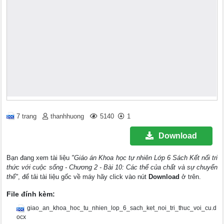
7 trang
thanhhuong
5140
1
Download
Bạn đang xem tài liệu
"Giáo án Khoa học tự nhiên Lớp 6 Sách Kết nối tri
thức với cuộc sống - Chương 2 - Bài 10: Các thể của chất và sự chuyển
thể"
, để tải tài liệu gốc về máy hãy click vào nút
Download
ở trên.
File đính kèm:
giao_an_khoa_hoc_tu_nhien_lop_6_sach_ket_noi_tri_thuc_voi_cu.d
ocx