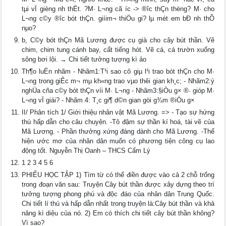
tµi vÏ gièng nh thËt. ?M· L¬ng cã íc -> ®îc thÇn thëng? M· cho
L¬ng c©y ®îc bót thÇn. giíim¬ thiÖu gi? lµ mét em bÐ nh thÕ
nµo?
b, C©y bót thÇn Mã Lương được cụ già cho cây bút thần. Vẽ
chim, chim tung cánh bay, cất tiếng hót. Vẽ cá, cá trườn xuống
sông bơi lội. → Chi tiết tưởng tượng kì ảo
Th¶o luËn nhãm - Nhãm1:T¹i sao cô giµ l¹i trao bót thÇn cho M·
L¬ng trong giÊc m¬ mµ kh«ng trao vµo thêi gian kh¸c; - Nhãm2:ý
nghÜa cña c©y bót thÇn víi M· L¬ng - Nhãm3:§iÒu g× ®· gióp M·
L¬ng vÏ giái? - Nhãm 4: T¸c gi¶ d©n gian göi g¾m ®iÒu g×
II/ Phân tích 1/ Giới thiệu nhân vật Mã Lương. => - Tạo sự hứng
thú hấp dẫn cho câu chuyện. -Tô đậm sự thần kí hoá, tài vẽ của
Mã Lương. - Phần thưởng xứng đáng dành cho Mã Lương. -Thể
hiện ước mơ của nhân dân muốn có phương tiện công cụ lao
động tốt. Nguyễn Thị Oanh – THCS Cẩm Lý
1 2 3 4 5 6
PHIẾU HỌC TẬP 1) Tìm từ có thể điền được vào cả 2 chỗ trống
trong đoạn văn sau: Truyện Cây bút thần được xây dựng theo trí
tưởng tượng phong phú và độc đáo của nhân dân Trung Quốc.
Chi tiết lí thú và hấp dẫn nhất trong truyện là:Cây bút thần và khả
năng kì diệu của nó. 2) Em có thích chi tiết cây bút thần không?
Vì sao?