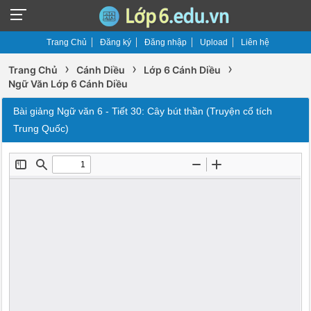
Trang Chủ
Đăng ký
Đăng nhập
Upload
Liên hệ
›
›
›
Trang Chủ
Cánh Diều
Lớp 6 Cánh Diều
Ngữ Văn Lớp 6 Cánh Diều
Bài giảng Ngữ văn 6 - Tiết 30: Cây bút thần (Truyện cổ tích
Trung Quốc)