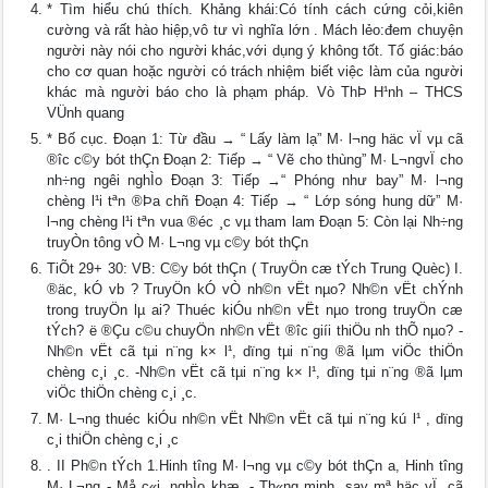
* Tìm hiểu chú thích. Khảng khái:Có tính cách cứng cỏi,kiên
cường và rất hào hiệp,vô tư vì nghĩa lớn . Mách lẻo:đem chuyện
người này nói cho người khác,với dụng ý không tốt. Tố giác:báo
cho cơ quan hoặc người có trách nhiệm biết việc làm của người
khác mà người báo cho là phạm pháp. Vò ThÞ H¹nh – THCS
VÜnh quang
* Bố cục. Đoạn 1: Từ đầu → “ Lấy làm lạ” M· l¬ng häc vÏ vµ cã
®îc c©y bót thÇn Đoạn 2: Tiếp → “ Vẽ cho thùng” M· L¬ngvÏ cho
nh÷ng ngêi nghÌo Đoạn 3: Tiếp →“ Phóng như bay” M· l¬ng
chèng l¹i tªn ®Þa chñ Đoạn 4: Tiếp → “ Lớp sóng hung dữ” M·
l¬ng chèng l¹i tªn vua ®éc ¸c vµ tham lam Đoạn 5: Còn lại Nh÷ng
truyÒn tông vÒ M· L¬ng vµ c©y bót thÇn
TiÕt 29+ 30: VB: C©y bót thÇn ( TruyÖn cæ tÝch Trung Quèc) I.
®äc, kÓ vb ? TruyÖn kÓ vÒ nh©n vËt nµo? Nh©n vËt chÝnh
trong truyÖn lµ ai? Thuéc kiÓu nh©n vËt nµo trong truyÖn cæ
tÝch? ë ®Çu c©u chuyÖn nh©n vËt ®îc giíi thiÖu nh thÕ nµo? -
Nh©n vËt cã tµi n¨ng k× l¹, dïng tµi n¨ng ®ã lµm viÖc thiÖn
chèng c¸i ¸c. -Nh©n vËt cã tµi n¨ng k× l¹, dïng tµi n¨ng ®ã lµm
viÖc thiÖn chèng c¸i ¸c.
M· L¬ng thuéc kiÓu nh©n vËt Nh©n vËt cã tµi n¨ng kú l¹ , dïng
c¸i thiÖn chèng c¸i ¸c
. II Ph©n tÝch 1.Hinh tîng M· l¬ng vµ c©y bót thÇn a, Hinh tîng
M· L¬ng - Må c«i, nghÌo khæ. - Th«ng minh, say mª häc vÏ, cã