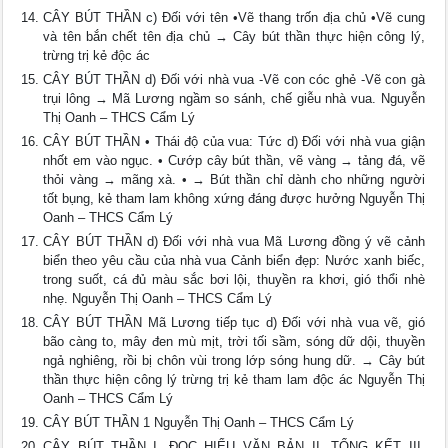
CÂY BÚT THẦN c) Đối với tên •Vẽ thang trốn địa chủ •Vẽ cung
và tên bắn chết tên địa chủ → Cây bút thần thực hiện công lý,
trừng trị kẻ độc ác
CÂY BÚT THẦN d) Đối với nhà vua -Vẽ con cóc ghẻ -Vẽ con gà
trụi lông → Mã Lương ngầm so sánh, chế giễu nhà vua. Nguyễn
Thị Oanh – THCS Cẩm Lý
CÂY BÚT THẦN • Thái độ của vua: Tức d) Đối với nhà vua giận
nhốt em vào ngục. • Cướp cây bút thần, vẽ vàng → tảng đá, vẽ
thỏi vàng → mãng xà. • → Bút thần chỉ dành cho những người
tốt bụng, kẻ tham lam không xứng đáng được hưởng Nguyễn Thị
Oanh – THCS Cẩm Lý
CÂY BÚT THẦN d) Đối với nhà vua Mã Lương đồng ý vẽ cảnh
biển theo yêu cầu của nhà vua Cảnh biển đẹp: Nước xanh biếc,
trong suốt, cá đủ màu sắc bơi lội, thuyền ra khơi, gió thổi nhè
nhẹ. Nguyễn Thị Oanh – THCS Cẩm Lý
CÂY BÚT THẦN Mã Lương tiếp tục d) Đối với nhà vua vẽ, gió
bão càng to, mây đen mù mịt, trời tối sầm, sóng dữ dội, thuyền
ngả nghiêng, rồi bị chôn vùi trong lớp sóng hung dữ. → Cây bút
thần thực hiện công lý trừng trị kẻ tham lam độc ác Nguyễn Thị
Oanh – THCS Cẩm Lý
CÂY BÚT THẦN 1 Nguyễn Thị Oanh – THCS Cẩm Lý
CÂY BÚT THẦN I. ĐỌC HIỂU VĂN BẢN II. TỔNG KẾT III.