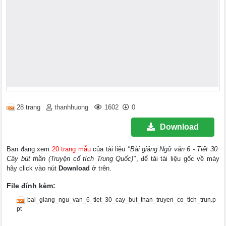
28 trang
thanhhuong
1602
0
Download
Bạn đang xem
20 trang mẫu
của tài liệu
"Bài giảng Ngữ văn 6 - Tiết 30:
Cây bút thần (Truyện cổ tích Trung Quốc)"
, để tải tài liệu gốc về máy
hãy click vào nút
Download
ở trên.
File đính kèm:
bai_giang_ngu_van_6_tiet_30_cay_but_than_truyen_co_tich_trun.p
pt