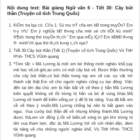
Nội dung text: Bài giảng Ngữ văn 6 - Tiết 30: Cây bút
thần (Truyện cổ tích Trung Quốc)
KiÓm tra bµi cò: C©u 1: Sù mu trÝ cña em bÐ trong truyÖn? Em
h·y nªu“ Em ý nghÜa bÐ th«ng cña mét sè chi tiÕt kú minh”
®¶oîc trong thö truyÖn th¸ch “ Em qua mÊy lÇn? Em bÐbÐ th«ng
®· minh”vît qua thö th¸ch b»ng c¸ch nµo?
Tiết 30:Cây bút thần (Tiết 1) (Truyện cổ tích Trung Quốc) Vò ThÞ
H¹nh- THCS VÜnh quang
*Tóm tắt: • Mã Lương là một em bé thông minh nghèo khổ,say
mê học vẽ,vẽ giỏi,ao ước có một cây bút vẽ. Được thần thưởng
cho cây bút thần,có bút thần trong tay em vẽ các sự vật trở
thành vật thật.Em vẽ cho người nghèo công cụ lao động. Việc
đến tai tên địa chủ ;em bị hắn bắt về vẽ theo ý hắn Mã Lương
kiên quyết không vẽ rồi trừng trị hắn và bỏ đi vùng khác.Mã
Lương vẽ tranh để kiếm sống,sơ ý để lộ tài năng. Vua đã bắt em
về vẽ theo ý muốn,Mã Lương chống lại nên bị bắt giam vào
ngục. Vua cướp bút thần để vẽ nhưng không thành.Mã Lương
được thả,em vờ đồng ý,rồi vẽ biển,vẽ sóng to gió lớn trừng trị
tên vua tham lam, độc ác.Mã Lương trở về với nhân dân, đem
tài năng vẽ cho những người nghèo khổ. Vò ThÞ H¹nh- THCS
VÜnh quang