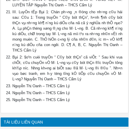
LUYỆN TẬP Nguyễn Thị Oanh – THCS Cẩm Lý
III. LuyÖn tËp Bµi 1: Chän ph¬ng ¸n ®óng cho nh÷ng c©u hái
sau: C©u 1: Trong truyÖn “ C©y bót thÇn”, h×nh ¶nh c©y bót
thÇn vµ nh÷ng kh¶ n¨ng kú diÖu cña nã cã ý nghÜa nh thÕ nµo?
A. Lµ phÇn thëng xøng ®¸ng cho M· L¬ng. B. Cã nh÷ng kh¶ n¨ng
kú diÖu, chØ trong tay M· L¬ng nã míi t¹o ra nh÷ng nh©n vËt nh
mong muèn. C. ThÓ hiÖn c«ng lý cña nh©n d©n, íc m¬ vÒ kh¶
n¨ng kú diÖu cña con ngêi. D. C¶ A, B, C. Nguyễn Thị Oanh –
THCS Cẩm Lý
Bµi 2: §o¹n cuèi truyÖn “ C©y bót thÇn” cã viÕt: “ Sau khi vua
chÕt, c©u chuyÖn vÒ M· L¬ng vµ c©y bót thÇn ®îc truyÒn tông
kh¾p níc. Nhng kh«ng ai biÕt sau ®ã M· L¬ng ®i ®©u ”. Nh×n
vµo bøc tranh, em h·y tëng tîng kÓ tiÕp c©u chuyÖn vÒ M·
L¬ng? Nguyễn Thị Oanh – THCS Cẩm Lý
Nguyễn Thị Oanh – THCS Cẩm Lý
Nguyễn Thị Oanh – THCS Cẩm Lý
Nguyễn Thị Oanh – THCS Cẩm Lý
TÀI LIỆU LIÊN QUAN