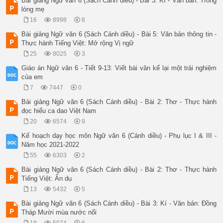
Bài giảng Ngữ văn 6 (Sách Cánh diều) - Bài 3: Kí - Văn bản: Trong
lòng mẹ
16
8998
8
Bài giảng Ngữ văn 6 (Sách Cánh diều) - Bài 5: Văn bản thông tin -
Thực hành Tiếng Việt: Mở rộng Vị ngữ
25
8025
3
Giáo án Ngữ văn 6 - Tiết 9-13: Viết bài văn kể lại một trải nghiệm
của em
7
7447
0
Bài giảng Ngữ văn 6 (Sách Cánh diều) - Bài 2: Thơ - Thực hành
đọc hiểu ca dao Việt Nam
20
6574
9
Kế hoạch dạy học môn Ngữ văn 6 (Cánh diều) - Phụ lục I & III -
Năm học 2021-2022
55
6303
2
Bài giảng Ngữ văn 6 (Sách Cánh diều) - Bài 2: Thơ - Thực hành
Tiếng Việt: Ẩn dụ
13
5432
5
Bài giảng Ngữ văn 6 (Sách Cánh diều) - Bài 3: Kí - Văn bản: Đồng
Tháp Mười mùa nước nổi