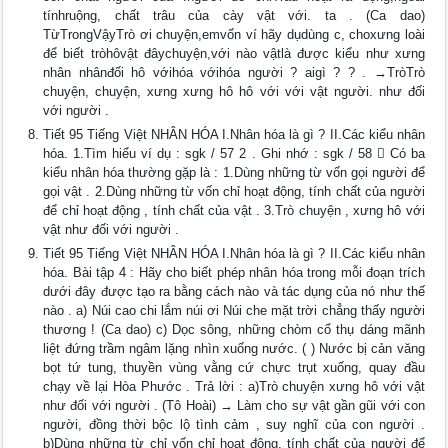
tínhruộng, chất trâu của cày vật với. ta . (Ca dao)
TừTrongVậyTrò ơi chuyện,emvốn ví hãy dụdùng c, choxưng loài
để biết tròhôvật đâychuyện,với nào vậtlà được kiểu như xưng
nhân nhânđối hô vớihóa vớihóa người ? aigì ? ? . →TròTrò
chuyện, chuyện, xưng xưng hô hô với với vật người. như đối
với người .
Tiết 95 Tiếng Việt NHÂN HÓA I.Nhân hóa là gì ? II.Các kiểu nhân
hóa. 1.Tìm hiểu ví dụ : sgk / 57 2 . Ghi nhớ : sgk / 58  Có ba
kiểu nhân hóa thường gặp là : 1.Dùng những từ vốn gọi người để
gọi vật . 2.Dùng những từ vốn chỉ hoạt động, tính chất của người
để chỉ hoạt động , tính chất của vật . 3.Trò chuyện , xưng hô với
vật như đối với người .
Tiết 95 Tiếng Việt NHÂN HÓA I.Nhân hóa là gì ? II.Các kiểu nhân
hóa. Bài tập 4 : Hãy cho biết phép nhân hóa trong mỗi đoạn trích
dưới đây được tạo ra bằng cách nào và tác dụng của nó như thế
nào . a) Núi cao chi lắm núi ơi Núi che mặt trời chẳng thấy người
thương ! (Ca dao) c) Dọc sông, những chòm cổ thụ dáng mãnh
liệt đứng trầm ngâm lặng nhìn xuống nước. ( ) Nước bị cản văng
bọt tứ tung, thuyền vùng vằng cứ chực trụt xuống, quay đầu
chạy về lại Hòa Phước . Trả lời : a)Trò chuyện xưng hô với vật
như đối với người . (Tô Hoài) → Làm cho sự vật gần gũi với con
người, đồng thời bộc lộ tình cảm , suy nghĩ của con người .
b)Dùng những từ chỉ vốn chỉ hoạt động, tính chất của người để