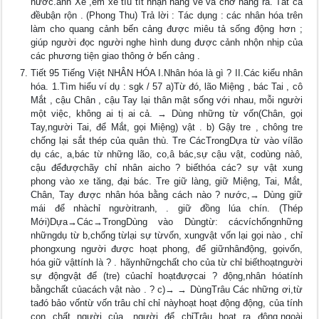
nước.anh Xe ,em xe tíu tít nhận hàng về và chở hàng ra. Tất cả
đềubận rộn . (Phong Thu) Trả lời : Tác dụng : các nhân hóa trên
làm cho quang cảnh bến cảng được miêu tả sống động hơn ;
giúp người đọc người nghe hình dung được cảnh nhộn nhịp của
các phương tiện giao thông ở bến cảng .
Tiết 95 Tiếng Việt NHÂN HÓA I.Nhân hóa là gì ? II.Các kiểu nhân
hóa. 1.Tìm hiểu ví dụ : sgk / 57 a)Từ đó, lão Miệng , bác Tai , cô
Mắt , cậu Chân , cậu Tay lại thân mật sống với nhau, mỗi người
một việc, không ai tị ai cả. → Dùng những từ vốn(Chân, gọi
Tay,người Tai, để Mắt, gọi Miệng) vật . b) Gậy tre , chông tre
chống lại sắt thép của quân thù. Tre CácTrongDựa từ vào vílão
dụ các, a,bác từ những lão, co,â bác,sự cậu vật, codùng nàô,
cậu đểđượchãy chỉ nhân aicho ? biếthóa các? sự vật xung
phong vào xe tăng, đại bác. Tre giữ làng, giữ Miệng, Tai, Mắt,
Chân, Tay được nhân hóa bằng cách nào ? nước,→ Dùng giữ
mái để nhàchỉ ngườitranh, . giữ đồng lúa chín. (Thép
Mới)Dựa→Các→TrongDùng vào Dùngtừ: cácvíchốngnhững
nhữngdụ từ b,chống từlại sự từvốn, xungvật vốn lại gọi nào , chỉ
phongxung người được hoạt phong, để giữnhânđộng, gọivốn,
hóa giữ vậttính là ? . hãynhữngchất cho của từ chỉ biếthoạtngười
sự độngvật để (tre) củachỉ hoạtđượcai ? động,nhân hóatính
bằngchất củacách vật nào . ? c)→ → DùngTrâu Các những ơi,từ
tađó bảo vốntừ vốn trâu chỉ chỉ nàyhoạt hoạt động động, của tính
con chất người của .người để chỉTrâu hoạt ra động,ngoài