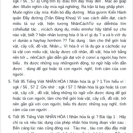
sgk / 56 , 57 a) Ông trời b) -Bầu trời đầy mây đen . Mặc áo giáp
đen -Muôn nghìn cây mía ngả nghiêng, Ra trận lá bay phấp phới .
Muôn nghìn cây mía -Kiến bò đầy đường . Múa gươm Kiến Hành
quân Đầy đường (Trần Đăng Khoa) Vì sao cách diễn đạt, cách
miêu tả sự vật, hiện tượng NhânCáchTừ sự diễnhóa tìm
cóhiểuđạt tác , vícách dụng dụ, miêu emnhư hãy tảthế sự cho
nào vật, biết ? hiện nhân tượng hóa ở là ví gì dụ ? a và b víở dụ
ví dụnào a hayhay hơnhơn ?? Tác dụng : làm cho thế giới loài
vật, cây cối, đồ vật, Nhân→ Vì hóa ở ví là dụ gọi a cáchoặc sự
tả vật con miêu vật, tảcây được cối nhân, đồ vật, hóa trở bằng
nên trở→ nênCách gần diễn gũi đạt với ở conví a người,hay hơn
biểu . thị được những suy nhữngsinh động, từ ngữ hấp vốn dẫn
được . dùng để gọi hoặc tả con người. nghĩ, tình cảm của con
người .
Tiết 95 Tiếng Việt NHÂN HÓA I.Nhân hóa là gì ? 1.Tìm hiểu ví :
sgk / 56 , 57 2 .Ghi nhớ : sgk / 57  Nhân hóa là gọi hoặc tả con
vật, cây cối , đồ vật, bằng những từ ngữ vốn được dùng để gọi
hoặc tả con người, làm cho thế giới loài vật, cây cối, đồ vật, trở
nên gần gũi với con người, biểu thị được những suy nghĩ, tình
cảm của con người .
Tiết 95 Tiếng Việt NHÂN HÓA I.Nhân hóa là gì ? Bài tập 1 : Hãy
chỉ ra và nêu tác dụng của phép nhân hóa trong đoạn văn sau :
Bến cảng lúc nào cũng đông vui . Tàu mẹ , tàu con đậu đầy mặt