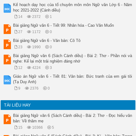
Kế hoạch dạy học của tổ chuyên môn môn Ngữ văn Lớp 6 - Năm
học 2021-2022 (Cánh diều)
14
2372
1
Bài giảng Ngữ văn 6 - Tiết 99: Nhân hóa - Cao Văn Muốn
27
1172
0
Bài giảng Ngữ văn 6 - Văn bản: Cô Tô
23
1990
0
Bài giảng Ngữ văn 6 (Sách Cánh diều) - Bài 2: Thơ - Phần nói và
nghe: Kể lại một trải nghiệm đáng nhớ
12
4224
3
Giáo án Ngữ văn 6 - Tiết 81: Văn bản: Bức tranh của em gái tôi
(Tạ Duy Anh)
9
2376
0
TÀI LIỆU HAY
Bài giảng Ngữ văn 6 (Sách Cánh diều) - Bài 2: Thơ - Đọc hiểu văn
bản: Về thăm mẹ
15
10366
5