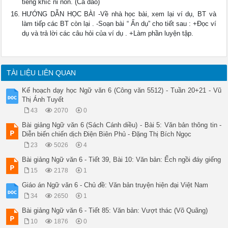
tiếng khĩc nỉ non. (Ca dao)
HƯỚNG DẪN HỌC BÀI -Về nhà học bài, xem lại ví dụ, BT và
làm tiếp các BT còn lại . -Soạn bài “ Ẩn dụ” cho tiết sau : +Đọc ví
dụ và trả lời các câu hỏi của ví dụ . +Làm phần luyện tập.
TÀI LIỆU LIÊN QUAN
Kế hoạch dạy học Ngữ văn 6 (Công văn 5512) - Tuần 20+21 - Vũ
Thị Ánh Tuyết
43
2070
0
Bài giảng Ngữ văn 6 (Sách Cánh diều) - Bài 5: Văn bản thông tin -
Diễn biến chiến dịch Điện Biên Phủ - Đặng Thị Bích Ngọc
23
5026
4
Bài giảng Ngữ văn 6 - Tiết 39, Bài 10: Văn bản: Ếch ngồi đáy giếng
15
2178
1
Giáo án Ngữ văn 6 - Chủ đề: Văn bản truyện hiện đại Việt Nam
34
2650
1
Bài giảng Ngữ văn 6 - Tiết 85: Văn bản: Vượt thác (Võ Quãng)
10
1876
0