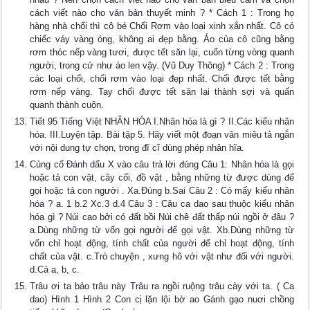
cách viết nào cho văn bản thuyết minh ? * Cách 1 : Trong họ
hàng nhà chổi thì cô bé Chổi Rơm vào loại xinh xắn nhất. Cô có
chiếc váy vàng óng, không ai đẹp bằng. Áo của cô cũng bằng
rơm thóc nếp vàng tươi, được tết săn lại, cuốn từng vòng quanh
người, trong cứ như áo len vậy. (Vũ Duy Thông) * Cách 2 : Trong
các loại chổi, chổi rơm vào loại đẹp nhất. Chổi được tết bằng
rơm nếp vàng. Tay chổi được tết săn lại thành sợi và quấn
quanh thành cuộn.
Tiết 95 Tiếng Việt NHÂN HÓA I.Nhân hóa là gì ? II.Các kiểu nhân
hóa. III.Luyện tập. Bài tập 5. Hãy viết một đoạn văn miêu tả ngắn
với nội dung tự chọn, trong đĩ cĩ dùng phép nhân hĩa.
Củng cố Đánh dấu X vào câu trả lời đúng Câu 1: Nhân hóa là gọi
hoặc tả con vật, cây cối, đồ vật , bằng những từ được dùng để
gọi hoặc tả con người . Xa.Đúng b.Sai Câu 2 : Có mấy kiểu nhân
hóa ? a. 1 b.2 Xc.3 d.4 Câu 3 : Câu ca dao sau thuộc kiểu nhân
hóa gì ? Núi cao bởi có đất bồi Núi chê đất thấp núi ngồi ở đâu ?
a.Dùng những từ vốn gọi người để gọi vật. Xb.Dùng những từ
vốn chỉ hoạt động, tính chất của người để chỉ hoạt động, tính
chất của vật. c.Trò chuyện , xưng hô với vật như đối với người.
d.Cả a, b, c.
Trâu ơi ta bảo trâu này Trâu ra ngồi ruộng trâu cày với ta. ( Ca
dao) Hình 1 Hình 2 Con cị lặn lội bờ ao Gánh gạo nuơi chồng