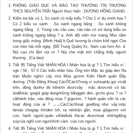
PHÒNG GIÁO DỤC VÀ ĐÀO TẠO THƯỜNG TÍN TRƯỜNG
THCS NGUYỄN TRÃI Người thực hiện : DƯƠNG HỒNG GIANG
Kiểm tra bài cũ 1, So sánh có mấy kiểu ? Cho 1 ví dụ minh họa ?
Có 2 kiểu so sánh : -So sánh ngang bằng ; -So sánh không
ngang bằng . 2, Trong các câu sau, câu nào có sử dụng kiểu so
sánh không ngang bằng ? a. Anh đội viên mơ màng Như nằm
trong giấc mộng. (Minh Huệ) b.Quê hương là chùm khế ngọt Cho
con trèo hái mỗi ngày. (Đỗ Trung Quân) Xc. Nam cao hơn An. d.
Núi cao chi lắm núi ơi ? Núi che mặt trời chẳng thấy người
thương . (Ca dao)
Tiết 95 Tiếng Việt NHÂN HÓA I.Nhân hóa là gì ? 1.Tìm hiểu ví :
sgk / 56 , 57 II.Các kiểu nhân hóa. Ông trời Mặc áo giáp đen Ra
trận Muôn nghìn cây mía Múa gươm Kiến Hành quân Đầy
đường. (Trần Đăng Khoa) CácỞCáchTrong ví sựhoạtdụ gọi vívật
trên, động dụnhư đó trêntrời đượcvậy : mặc đượcnói có tác
áođếntác gọigiả giáp dụngnhững bằnggán đen, gìcho gìsự ? ra ?
vậthành trận, nào động múa ? gìgươm, ? hành quân vốn là các
hoạt động của ai ? →→CácCáchhoạt gọiđộng như vậy:mặc
làmáo chogiáp trờiđen trở, ra nêntrận gần, múa gũigươm với
con, hành người,quân vốnbiểulà thịcác đượchoạt nhữngđộng
suycủa nghĩ,con ngườitình cảm. của con người .
Tiết 95 Tiếng Việt NHÂN HÓA I.Nhân hóa là gì ? 1.Tìm hiểu ví :