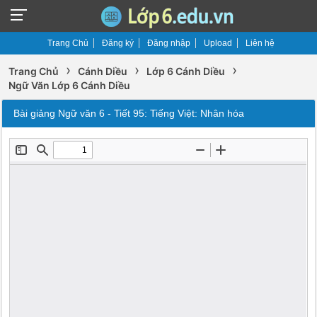
Trang Chủ
Đăng ký
Đăng nhập
Upload
Liên hệ
›
›
›
Trang Chủ
Cánh Diều
Lớp 6 Cánh Diều
Ngữ Văn Lớp 6 Cánh Diều
Bài giảng Ngữ văn 6 - Tiết 95: Tiếng Việt: Nhân hóa