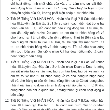
chỉ hoạt động, tính chất chất của vật . → Làm cho sự vật thêm
sinh động hơn . Lưu ý: cụm từ “ quay đầu chạy” là hiện tượng
chuyển nghĩa của từ, khơng phải biện pháp tu từ nhân hĩa.
Tiết 95 Tiếng Việt NHÂN HÓA I.Nhân hóa là gì ? II.Các kiểu nhân
hóa III.Luyện tập Bài tập 2 : Hãy so sánh cách diễn đạt trong hai
đoạn văn sau : a) Bến cảng lúc nào cũng đông vui. Tàu mẹ, tàu
con đậu đầy mặt nước. Xe anh, xe em tíu tít nhận hàng về và
chở hàng ra. Tất cả đều bận rộn . (Phong Thu) b) Bến cảng lúc
nào cũng rất nhiều tàu xe. Tàu lớn, tàu bé đậu đầy mặt nước. Xe
to, xe nhỏ nhận hàng về và chở hàng ra. Tất cả đều hoạt động
liên tục . Đáp án : Sự giống nhau Cả hai đoạn điều miêu tả cảnh
hoạt động ở bến cảng .
Tiết 99 Tiếng Việt NHÂN HÓA I.Nhân hóa là gì ? II.Các kiểu nhân
hóa. III.Luyện tập. Đáp án : Sự khác nhau Đoạn a Đoạn b đông
vui rất nhiều tàu xe tàu mẹ, tàu con tàu lớn, tàu bé xe anh, xe
em xe to, xe nhỏ tíu tít nhận hàng về và chở hàng ra nhận hàng
về và chở hàng ra bận rộn hoạt động liên tục a) Có sử dụng phép
nhân hoá làm cho đoạn văn sinh động và hấp dẫn hơn . b) Không
dùng nhân hoá chỉ là quan sát , tường thuật lại cảnh hoạt động ở
bến cảng .
Tiết 99 Tiếng Việt NHÂN HÓA I.Nhân hóa là gì ? II.Các kiểu nhân
hóa. III.Luyện tập. Bài tập 3 : Hai cách viết dưới đây có gì khác
nhau ? Nên chọn cách viết nào cho văn bản biểu cảm và chọn