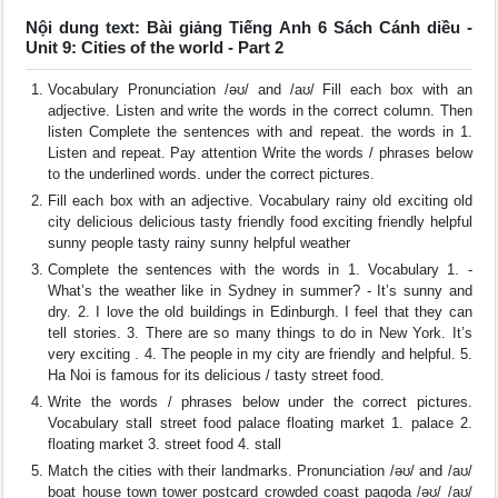
Nội dung text: Bài giảng Tiếng Anh 6 Sách Cánh diều -
Unit 9: Cities of the world - Part 2
Vocabulary Pronunciation /əʊ/ and /aʊ/ Fill each box with an
adjective. Listen and write the words in the correct column. Then
listen Complete the sentences with and repeat. the words in 1.
Listen and repeat. Pay attention Write the words / phrases below
to the underlined words. under the correct pictures.
Fill each box with an adjective. Vocabulary rainy old exciting old
city delicious delicious tasty friendly food exciting friendly helpful
sunny people tasty rainy sunny helpful weather
Complete the sentences with the words in 1. Vocabulary 1. -
What’s the weather like in Sydney in summer? - It’s sunny and
dry. 2. I love the old buildings in Edinburgh. I feel that they can
tell stories. 3. There are so many things to do in New York. It’s
very exciting . 4. The people in my city are friendly and helpful. 5.
Ha Noi is famous for its delicious / tasty street food.
Write the words / phrases below under the correct pictures.
Vocabulary stall street food palace floating market 1. palace 2.
floating market 3. street food 4. stall
Match the cities with their landmarks. Pronunciation /əʊ/ and /aʊ/
boat house town tower postcard crowded coast pagoda /əʊ/ /aʊ/