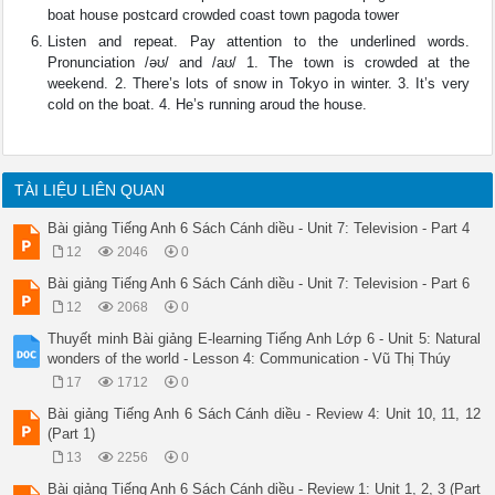
boat house postcard crowded coast town pagoda tower
Listen and repeat. Pay attention to the underlined words.
Pronunciation /əʊ/ and /aʊ/ 1. The town is crowded at the
weekend. 2. There’s lots of snow in Tokyo in winter. 3. It’s very
cold on the boat. 4. He’s running aroud the house.
TÀI LIỆU LIÊN QUAN
Bài giảng Tiếng Anh 6 Sách Cánh diều - Unit 7: Television - Part 4
12
2046
0
Bài giảng Tiếng Anh 6 Sách Cánh diều - Unit 7: Television - Part 6
12
2068
0
Thuyết minh Bài giảng E-learning Tiếng Anh Lớp 6 - Unit 5: Natural
wonders of the world - Lesson 4: Communication - Vũ Thị Thúy
17
1712
0
Bài giảng Tiếng Anh 6 Sách Cánh diều - Review 4: Unit 10, 11, 12
(Part 1)
13
2256
0
Bài giảng Tiếng Anh 6 Sách Cánh diều - Review 1: Unit 1, 2, 3 (Part