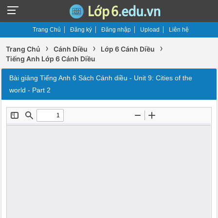
Trang Chủ
Đăng ký
Đăng nhập
Upload
Liên hệ
›
›
›
Trang Chủ
Cánh Diều
Lớp 6 Cánh Diều
Tiếng Anh Lớp 6 Cánh Diều
Bài giảng Tiếng Anh 6 Sách Cánh diều - Unit 9: Cities of the
world - Part 2