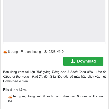
8 trang
thanhhuong
2228
0
Download
Bạn đang xem tài liệu
"Bài giảng Tiếng Anh 6 Sách Cánh diều - Unit 9:
Cities of the world - Part 2"
, để tải tài liệu gốc về máy hãy click vào nút
Download
ở trên.
File đính kèm:
bai_giang_tieng_anh_6_sach_canh_dieu_unit_9_cities_of_the_wo.p
ptx