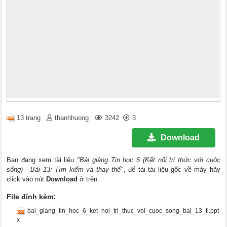
13 trang
thanhhuong
3242
3
Download
Bạn đang xem tài liệu
"Bài giảng Tin học 6 (Kết nối tri thức với cuộc
sống) - Bài 13: Tìm kiếm và thay thế"
, để tải tài liệu gốc về máy hãy
click vào nút
Download
ở trên.
File đính kèm:
bai_giang_tin_hoc_6_ket_noi_tri_thuc_voi_cuoc_song_bai_13_ti.ppt
x