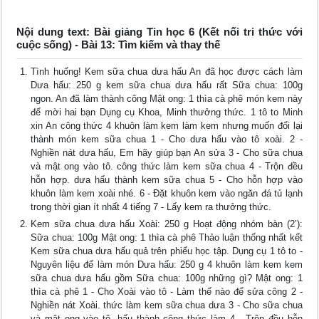
Nội dung text: Bài giảng Tin học 6 (Kết nối tri thức với
cuộc sống) - Bài 13: Tìm kiếm và thay thế
Tình huống! Kem sữa chua dưa hấu An đã học được cách làm
Dưa hấu: 250 g kem sữa chua dưa hấu rất Sữa chua: 100g
ngon. An đã làm thành công Mật ong: 1 thìa cà phê món kem này
để mời hai bạn Dụng cụ Khoa, Minh thưởng thức. 1 tô to Minh
xin An công thức 4 khuôn làm kem làm kem nhưng muốn đổi lại
thành món kem sữa chua 1 - Cho dưa hấu vào tô xoài. 2 -
Nghiền nát dưa hấu, Em hãy giúp bạn An sửa 3 - Cho sữa chua
và mật ong vào tô. công thức làm kem sữa chua 4 - Trộn đều
hỗn hợp. dưa hấu thành kem sữa chua 5 - Cho hỗn hợp vào
khuôn làm kem xoài nhé. 6 - Đặt khuôn kem vào ngăn đá tủ lạnh
trong thời gian ít nhất 4 tiếng 7 - Lấy kem ra thưởng thức.
Kem sữa chua dưa hấu Xoài: 250 g Hoạt động nhóm bàn (2’):
Sữa chua: 100g Mật ong: 1 thìa cà phê Thảo luận thống nhất kết
Kem sữa chua dưa hấu quả trên phiếu học tập. Dụng cụ 1 tô to -
Nguyên liệu để làm món Dưa hấu: 250 g 4 khuôn làm kem kem
sữa chua dưa hấu gồm Sữa chua: 100g những gì? Mật ong: 1
thìa cà phê 1 - Cho Xoài vào tô - Làm thế nào để sửa công 2 -
Nghiền nát Xoài. thức làm kem sữa chua dưa 3 - Cho sữa chua
và mật ong vào tô. hấu thành công thức làm 4 - Trộn đều hỗn