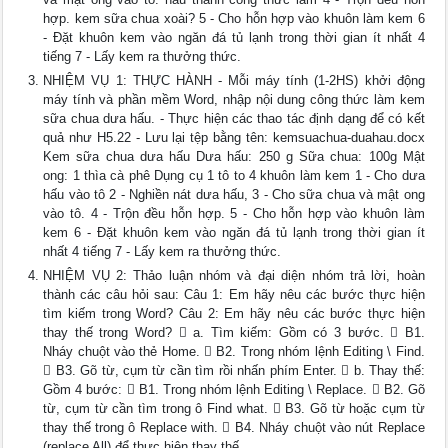
hợp. kem sữa chua xoài? 5 - Cho hỗn hợp vào khuôn làm kem 6
- Đặt khuôn kem vào ngăn đá tủ lạnh trong thời gian ít nhất 4
tiếng 7 - Lấy kem ra thưởng thức.
NHIỆM VỤ 1: THỰC HÀNH - Mỗi máy tính (1-2HS) khởi động
máy tính và phần mềm Word, nhập nội dung công thức làm kem
sữa chua dưa hấu. - Thực hiện các thao tác định dạng để có kết
quả như H5.22 - Lưu lại tệp bằng tên: kemsuachua-duahau.docx
Kem sữa chua dưa hấu Dưa hấu: 250 g Sữa chua: 100g Mật
ong: 1 thìa cà phê Dụng cụ 1 tô to 4 khuôn làm kem 1 - Cho dưa
hấu vào tô 2 - Nghiền nát dưa hấu, 3 - Cho sữa chua và mật ong
vào tô. 4 - Trộn đều hỗn hợp. 5 - Cho hỗn hợp vào khuôn làm
kem 6 - Đặt khuôn kem vào ngăn đá tủ lạnh trong thời gian ít
nhất 4 tiếng 7 - Lấy kem ra thưởng thức.
NHIỆM VỤ 2: Thảo luận nhóm và đại diện nhóm trả lời, hoàn
thành các câu hỏi sau: Câu 1: Em hãy nêu các bước thực hiện
tìm kiếm trong Word? Câu 2: Em hãy nêu các bước thực hiện
thay thế trong Word?  a. Tìm kiếm: Gồm có 3 bước.  B1.
Nháy chuột vào thẻ Home.  B2. Trong nhóm lệnh Editing \ Find.
 B3. Gõ từ, cụm từ cần tìm rồi nhấn phím Enter.  b. Thay thế:
Gồm 4 bước:  B1. Trong nhóm lệnh Editing \ Replace.  B2. Gõ
từ, cụm từ cần tìm trong ô Find what.  B3. Gõ từ hoặc cụm từ
thay thế trong ô Replace with.  B4. Nháy chuột vào nút Replace
(replace All) để thực hiện thay thế.