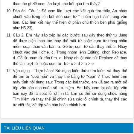
thao tác gì để xem lần lượt các kết quả tìm thấy?
Đáp án! Câu 1: Để xem lần lượt các kết quả tìm thấy, An nháy
chuột vào từng liên kết đến cụm từ “ nhóm bạn thân” trong văn
bản. Các liên kết này thể hiện ở phần chú thích bên phải (giống
như H5.23)
Câu 2. Em hãy sắp xếp lại các bước sau đây theo thứ tự đúng
để thực hiện thao tác thay thế một từ hoặc cụm từ trong phần
mềm soạn thảo văn bản. a. Gõ từ, cụm từ cần thay thế. b. Nháy
chuột vào thẻ Home. c. Trong nhóm lệnh Editing, chọn Replace.
d. Gõ từ, cụm từ cần tìm. e. Nháy chuột vào nút Replace để thay
thế lần lượt từ hoặc cụm từ. b > c > d > a > e
Vận dụng - Thực hành! Sử dụng kiến thức tìm kiếm và thay thế
để tìm từ “dưa hấu” và thay thế bằng từ “xoài” ? Thực hiện trên
máy tính nội dung sau: Trong các bài trước, em đã tạo ra một số
tệp văn bản cho cuốn sổ lưu niệm. Em hãy xem lại các tệp văn
bản này để rà soát lỗi chính tả. Em có thể sử dụng chức năng
Tìm kiếm và thay thế để chỉnh sửa các lỗi chính tả, thay thế các
từ viết tắt, để tệp văn bản hoàn chỉnh hơn
TÀI LIỆU LIÊN QUAN