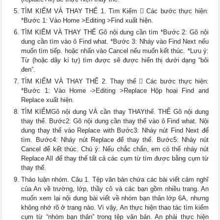
TÌM KIẾM VÀ THAY THẾ 1. Tìm Kiếm  Các bước thực hiện:
*Bước 1: Vào Home >Editing >Find xuất hiện.
TÌM KIẾM VÀ THAY THẾ Gõ nội dung cần tìm *Bước 2: Gõ nội
dung cần tìm vào ô Find what. *Bước 3: Nháy vào Find Next nếu
muốn tìm tiếp. hoặc nhấn vào Cancel nếu muốn kết thúc. *Lưu ý:
Từ (hoặc dãy kí tự) tìm được sẽ được hiển thị dưới dạng “bôi
đen”.
TÌM KIẾM VÀ THAY THẾ 2. Thay thế  Các bước thực hiện:
*Bước 1: Vào Home ->Editing >Replace Hộp hoại Find and
Replace xuất hiện.
TÌM KIẾMGõ nội dung VÀ cần thay THAYthế. THẾ Gõ nội dung
thay thế. Bước2: Gõ nội dung cần thay thế vào ô Find what. Nội
dung thay thế vào Replace with Bước3: Nháy nút Find Next để
tìm. Bước4: Nháy nút Replace để thay thế. Bước5: Nháy nút
Cancel để kết thúc. Chú ý: Nếu chắc chắn, em có thể nháy nút
Replace All để thay thế tất cả các cụm từ tìm được bằng cụm từ
thay thế.
Thảo luận nhóm. Câu 1. Tệp văn bản chứa các bài viết cảm nghĩ
của An về trường, lớp, thầy cô và các bạn gồm nhiều trang. An
muốn xem lại nội dung bài viết về nhóm bạn thân lớp 6A, nhưng
không nhớ rõ ở trang nào. Vì vậy, An thực hiện thao tác tìm kiếm
cụm từ “nhóm bạn thân” trong tệp văn bản. An phải thực hiện