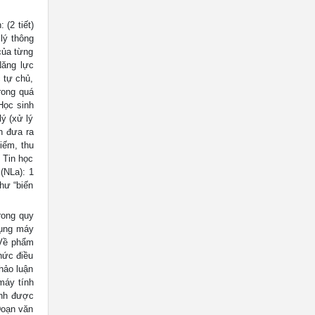
(2 tiết)
lý thông
của từng
Năng lực
 tự chủ,
rong quá
Học sinh
lý (xử lý
nh đưa ra
kiếm, thu
c Tin học
(NLa): 1
hư “biến
rong quy
dụng máy
 Về phẩm
hức điều
hảo luận
 máy tính
ịnh được
 Đoạn văn