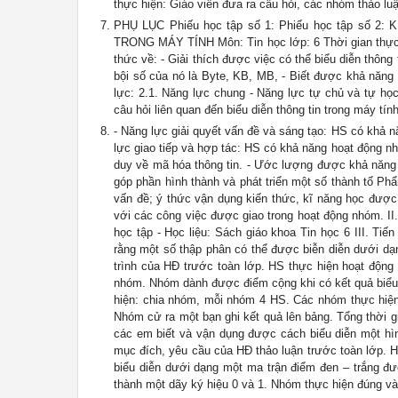
thực hiện: Giáo viên đưa ra câu hỏi, các nhóm thảo luậ
PHỤ LỤC Phiếu học tập số 1: Phiếu học tập số 2:
TRONG MÁY TÍNH Môn: Tin học lớp: 6 Thời gian thực hi
thức về: - Giải thích được việc có thể biểu diễn thông t
bội số của nó là Byte, KB, MB, - Biết được khả năng 
lực: 2.1. Năng lực chung - Năng lực tự chủ và tự họ
câu hỏi liên quan đến biểu diễn thông tin trong máy tính
- Năng lực giải quyết vấn đề và sáng tạo: HS có khả n
lực giao tiếp và hợp tác: HS có khả năng hoạt động n
duy về mã hóa thông tin. - Ước lượng được khả năng l
góp phần hình thành và phát triển một số thành tố P
vấn đề; ý thức vận dụng kiến thức, kĩ năng học được 
với các công việc được giao trong hoạt động nhóm. II. 
học tập - Học liệu: Sách giáo khoa Tin học 6 III. Ti
rằng một số thập phân có thể được biễn diễn dưới dạn
trình của HĐ trước toàn lớp. HS thực hiện hoạt động
nhóm. Nhóm dành được điểm cộng khi có kết quả biểu 
hiện: chia nhóm, mỗi nhóm 4 HS. Các nhóm thực hiện 
Nhóm cử ra một bạn ghi kết quả lên bảng. Tổng thời gi
các em biết và vận dụng được cách biểu diễn một hìn
mục đích, yêu cầu của HĐ thảo luận trước toàn lớp. H
biểu diễn dưới dạng một ma trận điểm đen – trắng đư
thành một dãy ký hiệu 0 và 1. Nhóm thực hiện đúng v