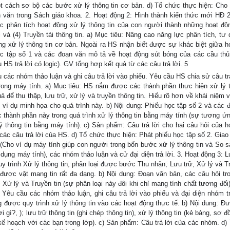
t cách sơ bộ các bước xử lý thông tin cơ bản. d) Tổ chức thực hiện: Ch
n văn trong Sách giáo khoa. 2. Hoạt động 2: Hình thành kiến thức mới HĐ 
c phân tích hoạt động xử lý thông tin của con người thành những hoạt độ
i và (4) Truyền tải thông tin. a) Mục tiêu: Nâng cao năng lực phân tích, tư 
ng xử lý thông tin cơ bản. Ngoài ra HS nhận biết được sự khác biệt giữa h
ọc tập số 1 và các đoạn văn mô tả về hoạt động sút bóng của các cầu thủ
HS trả lời có logic). GV tổng hợp kết quả từ các câu trả lời. 5
 các nhóm thảo luận và ghi câu trả lời vào phiếu. Yêu cầu HS chia sử câu tr
trong máy tính. a) Mục tiêu: HS nắm được các thành phần thực hiện xử lý t
ả để thu thập, lưu trữ, xử lý và truyền thông tin. Hiểu rõ hơn về khái niệm 
c ví dụ minh họa cho quá trình này. b) Nội dung: Phiếu học tập số 2 và các 
c thành phần này trong quá trình xử lý thông tin bằng máy tính (sự tương ứn
lý thông tin bằng máy tính). c) Sản phẩm: Câu trả lời cho hai câu hỏi của h
 các câu trả lời của HS. d) Tổ chức thực hiện: Phát phiếu học tập số 2. Gia
(Cho ví dụ máy tính giúp con người trong bốn bước xử lý thông tin và So s
dụng máy tính), các nhóm thảo luận và cử đại diện trả lời. 3. Hoạt động 3: L
uy trình Xử lý thông tin, phân loại được bước Thu nhận, Lưu trữ, Xử lý và T
được vật mang tin rất đa dạng. b) Nội dung: Đoạn văn bản, các câu hỏi tr
 Xử lý và Truyền tin (sự phân loại này đôi khi chỉ mang tính chất tương đối)
Yêu cầu các nhóm thảo luận, ghi câu trả lời vào phiếu và đại diện nhóm trả
 được quy trình xử lý thông tin vào các hoạt động thực tế. b) Nội dung: Đư
gì?, ); lưu trữ thông tin (ghi chép thông tin), xử lý thông tin (kẻ bảng, sơ đ
i kế hoạch với các bạn trong lớp). c) Sản phẩm: Câu trả lời của các nhóm. d