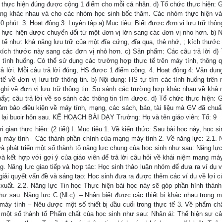
 thực hiện đúng được cộng 1 điểm cho mỗi cá nhân. d) Tổ chức thực hiện: G
rắng khác nhau và cho các nhóm học sinh bốc thăm. Các nhóm thực hiện v
10 phút. 3. Hoạt động 3: Luyện tập a) Mục tiêu: Biết được đơn vị lưu trữ thôn
; Thực hiện được chuyển đổi từ một đơn vị lớn sang các đơn vị nho hơn. b) N
c tế như: khả năng lưu trữ của một đĩa cứng, đĩa qua, thẻ nhớ, ; kích thước
c kích thước này sang các đơn vị nhỏ hơn. c) Sản phẩm: Các câu trả lời d)
ỏi tình huống. Có thể sử dụng các trường hợp thực tế trên máy tính, thông q
trả lời. Mỗi câu trả lời đúng, HS được 1 điểm cộng. 4. Hoạt động 4: Vận dụn
tế về đơn vị lưu trữ thông tin. b) Nội dung: HS tự tìm các tình huống trên 
ghi về đơn vị lưu trữ thông tin. So sánh các trường hợp khác nhau về khả 
ấy; câu trả lời về so sánh các thông tin tìm được. d) Tổ chức thực hiện: G
đảm bảo điều kiện về máy tính, mạng, các sách, báo, tài liệu mà GV đã chuẩ
p lại buoir hôn sau. KẾ HOẠCH BÀI DẠY Trường: Họ và tên giáo viên: Tổ: 9
ian thực hiện: (2 tiết) I. Mục tiêu 1. Về kiến thức: Sau bài học này, học si
g máy tính - Các thành phần chính của mạng máy tính 2. Về năng lực: 2.1. 
à phát triển một số thành tố năng lực chung của học sinh như sau: Năng lực
à kết hợp với gợi ý của giáo viên để trả lời câu hỏi về khái niệm mạng máy
. Năng lực giao tiếp và hợp tác: Học sinh thảo luận nhóm để đưa ra ví dụ 
giải quyết vấn đề và sáng tạo: Học sinh đưa ra được thêm các ví dụ về lợi 
 xuất. 2.2. Năng lực Tin học Thực hiện bài học này sẽ góp phần hình thành
như sau: Năng lực C (NLc): – Nhận biết được các thiết bị khác nhau trong 
áy tính – Nêu được một số thiết bị đầu cuối trong thực tế 3. Về phẩm ch
ển một số thành tố Phẩm chất của học sinh như sau: Nhân ái: Thể hiện sự c