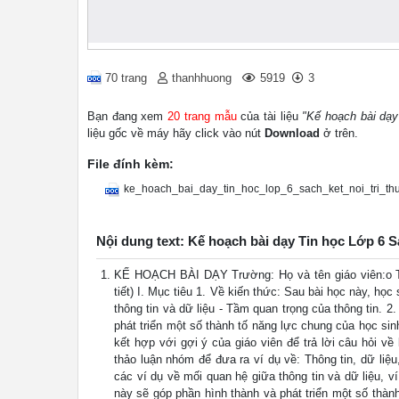
70 trang
thanhhuong
5919
3
Bạn đang xem
20 trang mẫu
của tài liệu
"Kế hoạch bài dạy
liệu gốc về máy hãy click vào nút
Download
ở trên.
File đính kèm:
ke_hoach_bai_day_tin_hoc_lop_6_sach_ket_noi_tri_th
Nội dung text: Kế hoạch bài dạy Tin học Lớp 6 S
KẾ HOẠCH BÀI DẠY Trường: Họ và tên giáo viên:o Tổ:
tiết) I. Mục tiêu 1. Về kiến thức: Sau bài học này, học
thông tin và dữ liệu - Tầm quan trọng của thông tin. 
phát triển một số thành tố năng lực chung của học si
kết hợp với gợi ý của giáo viên để trả lời câu hỏi về
thảo luận nhóm để đưa ra ví dụ về: Thông tin, dữ liệ
các ví dụ về mối quan hệ giữa thông tin và dữ liệu, v
này sẽ góp phần hình thành và phát triển một số thàn