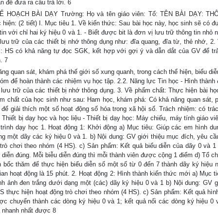
n để đưa ra câu trả lời. 6
 KẾ HOẠCH BÀI DẠY Trường: Họ và tên giáo viên: Tổ: TÊN BÀI DẠY: TH
ện: (2 tiết) I. Mục tiêu 1. Về kiến thức: Sau bài học này, học sinh sẽ có đ
in với chỉ hai ký hiệu 0 và 1. - Biết được bit là đơn vị lưu trữ thông tin nhỏ 
lưu trữ của các thiết bị nhớ thông dụng như: đĩa quang, đĩa từ, thẻ nhớ, 2.
c: HS có khả năng tự đọc SGK, kết hợp với gợi ý và dẫn dắt của GV để trả
. 7
ăng quan sát, khám phá thế giới số xung quanh, trong cách thể hiện, biểu diễ
hóm để hoàn thành các nhiệm vụ học tập. 2.2. Năng lực Tin học - Hình thành
ưu trữ của các thiết bị nhớ thông dụng. 3. Về phẩm chất: Thực hiện bài họ
hẩm chất của học sinh như sau: Ham học, khám phá: Có khả năng quan sát, p
để giải thích một số hoạt động số hóa trong xã hội số. Trách nhiệm: có trá
Thiết bị dạy học và học liệu - Thiết bị dạy học: Máy chiếu, máy tính giáo vi
ến trình dạy học 1. Hoạt động 1: Khởi động a) Mục tiêu: Giúp các em hình d
g một dãy các ký hiệu 0 và 1. b) Nội dung: GV giới thiệu mục đích, yêu cầu
 trò chơi theo nhóm (4 HS). c) Sản phẩm: Kết quả biểu diễn của dãy 0 và 1
diễn đúng. Mỗi biễu diễn đúng thì mỗi thành viên được cộng 1 điểm d) Tổ c
bốc thăm để thực hiện biểu diễn số một số từ 0 đến 7 thành dãy ký hiệu n
an hoạt động là 15 phút. 2. Hoạt động 2: Hình thành kiến thức mới a) Mục ti
h ảnh đen trắng dưới dạng một (các) dãy ký hiệu 0 và 1 b) Nội dung: GV gi
S thực hiện hoạt động trò chơi theo nhóm (4 HS). c) Sản phẩm: Kết quả hình 
ợc chuyển thành các dòng ký hiệu 0 và 1; kết quả nối các dòng ký hiệu 0 
à nhanh nhất được 8