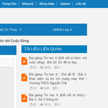
Trang Chủ
Đăng ký
Đăng nhập
Upload
Liên hệ
Nối Tri Thức
SKKN Lớp 6
Thức Với Cuộc Sống
TÀI LIỆU LIÊN QUAN
Bài giảng Tin học 6 (Kết nối tri thức với
cuộc sống) - Bài 10: Sơ đồ tư duy
22
2826
4
Bài giảng Tin học 6 - Chủ đề B - Bài 1:
Khái niệm và lợi ích mạng máy tính -
Trường THCS Nguyễn Trãi
19
648
2
Bài giảng Tin học 6 (Kết nối tri thức) -
Bài 2: Xử lí thông tin
35
2014
3