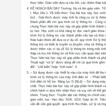
thực hiện: Giáo viên đưa ra câu hỏi, các nhóm thảo lu
KẾ HOẠCH BÀI DẠY Trường: Họ và tên giáo viên: Tổ: 
I. Mục tiêu 1. Về kiến thức: Sau bài học này, học si
tin1 - Giải thích được máy tính là công cụ xử lý thô
thành phần đối với quá trình xử lý thông tin - Củng 
chung Thực hiện bài học này sẽ góp phần hình thành v
tự học: Học sinh có khả năng tự đọc sách giáo khoa v
trình Xử lý thông tin, các thành phần cấu tạo và khả 
thảo luận nhóm để đưa ra ví dụ về: quy trình Xử lý thông
thông tin) và thiết bị truyền ra (truyền, chia sẻ thôn
được thêm các ví dụ về Xử lý thông tin trong một tình 
thập và lưu trữ thông tin về lĩnh vực cần quan tâm trê
Thực hiện bài học này sẽ góp phần hình thành và phát
Thuật ngữ “xử lý” được dùng để chỉ cả quá trình gồm
đổi”, “chế biến” hoặc “tính toán”. 4
– Sử dụng được các thiết bị vào của máy tính để thu 
trình xử lý thông tin của máy tính điện tử. – Phân b
tính điện tử hỗ trợ. Năng lực D (NLd): – Sử dụng máy 
chất: Thực hiện bài học này sẽ góp phần hình thành v
chỉnh hành vi dựa trên nhận thức và suy xét về thế gi
nhóm. Trung thực: Truyền đạt các thông tin chính xác, 
giáo viên, loa - Học liệu: SGK, SGV, Giáo án III. Ti
vấn đề cần giải quyết: quá trình thu nhận, xử lý và tr