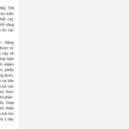
ÔNG TIN
ược kiến
nhất; các
 Về năng
 lời các
n - Năng
 được tư
c này sẽ
hát hiện
ch nhiệm
ên, phiếu
ung được
 và tiến
 của các
hức thực
hị phân.
êu: Giúp
ới thiệu
trái tim
và 1 này