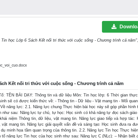
Downlo
 Tin học Lớp 6 Sách Kết nối tri thức với cuộc sống - Chương trình cả năm"
uc_voi_cuo.docx
ách Kết nối tri thức với cuộc sống - Chương trình cả năm
 TÊN BÀI DẠY: Thông tin và dữ liệu Môn: Tin học lớp: 6 Thời gian thực 
 sinh sẽ có được kiến thức về: - Thông tin - Dữ liệu - Vật mang tin - Mối qua
2. Về năng lực: 2.1. Năng lực chung Thực hiện bài học này sẽ góp phần hình 
nh như sau: Năng lực tự chủ, tự học: Học sinh có khả năng tự đọc sách giáo
 khái niệm Thông tin, dữ liệu, vật mang tin. Năng lực giao tiếp và hợp tác: 
u, vật mang tin. Năng lực giải quyết vấn đề và sáng tạo: Học sinh đưa ra đ
í dụ minh họa tầm quan trọng của thông tin. 2.2. Năng lực Tin học Thực hiện
h tố năng lực Tin học của học sinh như sau: Năng lực C (NLc): – Nhận biết