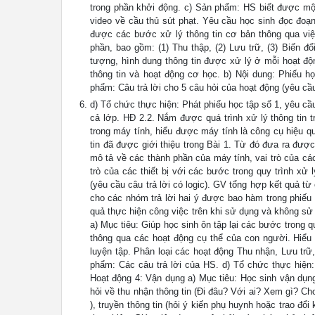
trong phần khởi động. c) Sản phẩm: HS biết được mộ
video về cầu thủ sút phạt. Yêu cầu học sinh đọc đoạ
được các bước xử lý thông tin cơ bản thông qua việ
phần, bao gồm: (1) Thu thập, (2) Lưu trữ, (3) Biến đổ
tượng, hình dung thông tin được xử lý ở mỗi hoạt độ
thông tin và hoạt động cơ học. b) Nội dung: Phiếu h
phẩm: Câu trả lời cho 5 câu hỏi của hoạt động (yêu cầu 
d) Tổ chức thực hiện: Phát phiếu học tập số 1, yêu cầu
cả lớp. HĐ 2.2. Nắm được quá trình xử lý thông tin 
trong máy tính, hiểu được máy tính là công cụ hiệu qu
tin đã được giới thiệu trong Bài 1. Từ đó đưa ra đượ
mô tả về các thành phần của máy tính, vai trò của cá
trò của các thiết bị với các bước trong quy trình xử 
(yêu cầu câu trả lời có logic). GV tổng hợp kết quả từ
cho các nhóm trả lời hai ý được bao hàm trong phiếu 
quả thực hiện công việc trên khi sử dụng và không sử 
a) Mục tiêu: Giúp học sinh ôn tập lại các bước trong q
thông qua các hoạt động cụ thể của con người. Hiểu 
luyện tập. Phân loại các hoạt động Thu nhận, Lưu trữ,
phẩm: Các câu trả lời của HS. d) Tổ chức thực hiện: 
Hoạt động 4: Vận dụng a) Mục tiêu: Học sinh vận dụng
hỏi về thu nhận thông tin (Đi đâu? Với ai? Xem gì? Chơi 
), truyền thông tin (hỏi ý kiến phụ huynh hoặc trao đổ