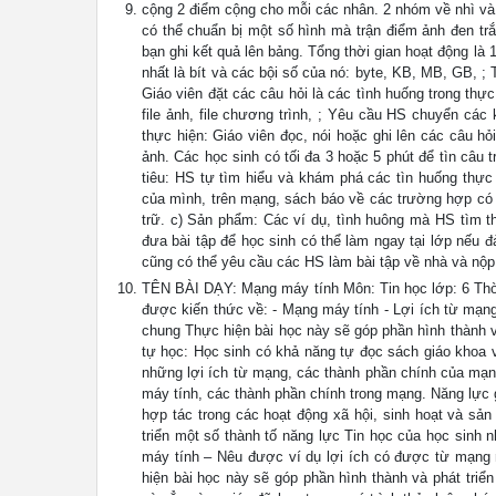
cộng 2 điểm cộng cho mỗi các nhân. 2 nhóm về nhì và
có thể chuẩn bị một số hình mà trận điểm ảnh đen t
bạn ghi kết quả lên bảng. Tổng thời gian hoạt động là 
nhất là bít và các bội số của nó: byte, KB, MB, GB, 
Giáo viên đặt các câu hỏi là các tình huống trong thự
file ảnh, file chương trình, ; Yêu cầu HS chuyển cá
thực hiện: Giáo viên đọc, nói hoặc ghi lên các câu h
ảnh. Các học sinh có tối đa 3 hoặc 5 phút để tìn câu 
tiêu: HS tự tìm hiểu và khám phá các tìn huống thực 
của mình, trên mạng, sách báo về các trường hợp có 
trữ. c) Sản phẩm: Các ví dụ, tình huông mà HS tìm th
đưa bài tập để học sinh có thể làm ngay tại lớp nếu 
cũng có thể yêu cầu các HS làm bài tập về nhà và nộ
TÊN BÀI DẠY: Mạng máy tính Môn: Tin học lớp: 6 Thời g
được kiến thức về: - Mạng máy tính - Lợi ích từ mạn
chung Thực hiện bài học này sẽ góp phần hình thành v
tự học: Học sinh có khả năng tự đọc sách giáo khoa v
những lợi ích từ mạng, các thành phần chính của mạng
máy tính, các thành phần chính trong mạng. Năng lực 
hợp tác trong các hoạt động xã hội, sinh hoạt và sản
triển một số thành tố năng lực Tin học của học sinh 
máy tính – Nêu được ví dụ lợi ích có được từ mạng m
hiện bài học này sẽ góp phần hình thành và phát tri