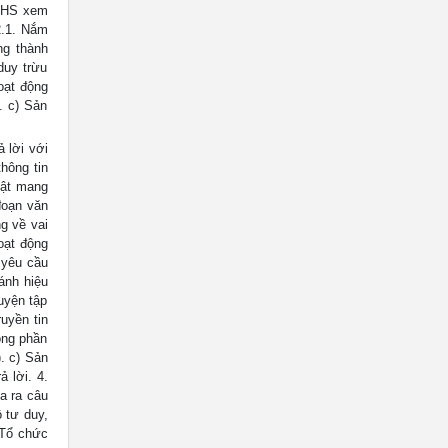
o HS xem
2.1. Nắm
ng thành
duy trừu
oạt động
. c) Sản
ả lời với
hông tin
vật mang
đoạn văn
g về vai
oạt động
o yêu cầu
ánh hiệu
uyện tập
ruyền tin
ong phần
. c) Sản
 lời. 4.
a ra câu
ồ tư duy,
) Tổ chức