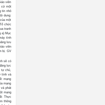
iáo viên
à cử một
g tin nhỏ
ội dung:
 của một
 Tổ chức
ua tranh
g a) Mục
máy tính
năng lưu
iáo viên
n bị. GV
nh sẽ có
Năng lực
 tự chủ,
 tính và
về: mạng
của mạng
 và phát
một mạng
ất: Thực
ảm thông