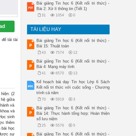
Bài giảng Tin học 6 (Kết nối tri thức) -
Bài 2: Xử lí thông tin (Tiết 1)
31
1054
0
ad
TÀI LIỆU HAY
, để tải tài
Bài giảng Tin học 6 (Kết nối tri thức) -
Bài 15: Thuật toán
43
7574
12
Bài giảng Tin học 6 (Kết nối tri thức) -
Bài 4: Mạng máy tính
41
6570
13
Kế hoạch bài dạy Tin học Lớp 6 Sách
Kết nối tri thức với cuộc sống - Chương
trình cả năm
hiện: (2
n hệ giữa
70
5919
3
thành và
Bài giảng Tin học 6 (Kết nối tri thức) -
 khoa và
Bài 14: Thực hành tổng hợp: Hoàn thiện
Học sinh
sổ lưu niệm
ược thêm
25
5576
5
 bài học
 được sự
Bài giảng Tin học 6 (Kết nối tri thức) -