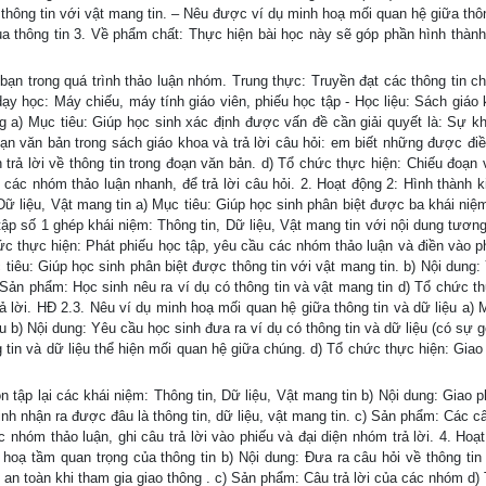
 thông tin với vật mang tin. – Nêu được ví dụ minh hoạ mối quan hệ giữa thôn
a thông tin 3. Về phẩm chất: Thực hiện bài học này sẽ góp phần hình thành
:
ạn trong quá trình thảo luận nhóm. Trung thực: Truyền đạt các thông tin ch
ị dạy học: Máy chiếu, máy tính giáo viên, phiếu học tập - Học liệu: Sách giáo
ộng a) Mục tiêu: Giúp học sinh xác định được vấn đề cần giải quyết là: Sự k
oạn văn bản trong sách giáo khoa và trả lời câu hỏi: em biết những được điề
trả lời về thông tin trong đoạn văn bản. d) Tổ chức thực hiện: Chiếu đoạn 
các nhóm thảo luận nhanh, để trả lời câu hỏi. 2. Hoạt động 2: Hình thành k
Dữ liệu, Vật mang tin a) Mục tiêu: Giúp học sinh phân biệt được ba khái niệ
 tập số 1 ghép khái niệm: Thông tin, Dữ liệu, Vật mang tin với nội dung tươn
c thực hiện: Phát phiếu học tập, yêu cầu các nhóm thảo luận và điền vào p
 tiêu: Giúp học sinh phân biệt được thông tin với vật mang tin. b) Nội dung
) Sản phẩm: Học sinh nêu ra ví dụ có thông tin và vật mang tin d) Tổ chức th
 lời. HĐ 2.3. Nêu ví dụ minh hoạ mối quan hệ giữa thông tin và dữ liệu a) M
u b) Nội dung: Yêu cầu học sinh đưa ra ví dụ có thông tin và dữ liệu (có sự 
g tin và dữ liệu thể hiện mối quan hệ giữa chúng. d) Tổ chức thực hiện: Giao
n tập lại các khái niệm: Thông tin, Dữ liệu, Vật mang tin b) Nội dung: Giao 
nh nhận ra được đâu là thông tin, dữ liệu, vật mang tin. c) Sản phẩm: Các câ
 nhóm thảo luận, ghi câu trả lời vào phiếu và đại diện nhóm trả lời. 4. Hoạt
hoạ tầm quan trọng của thông tin b) Nội dung: Đưa ra câu hỏi về thông tin
 an toàn khi tham gia giao thông . c) Sản phẩm: Câu trả lời của các nhóm d)