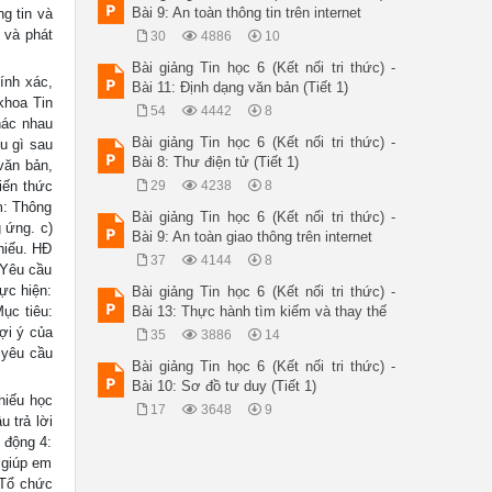
Bài 9: An toàn thông tin trên internet
g tin và
 và phát
30
4886
10
Bài giảng Tin học 6 (Kết nối tri thức) -
ính xác,
Bài 11: Định dạng văn bản (Tiết 1)
 khoa Tin
54
4442
8
hác nhau
Bài giảng Tin học 6 (Kết nối tri thức) -
u gì sau
Bài 8: Thư điện tử (Tiết 1)
văn bản,
iến thức
29
4238
8
m: Thông
Bài giảng Tin học 6 (Kết nối tri thức) -
g ứng. c)
Bài 9: An toàn giao thông trên internet
hiếu. HĐ
37
4144
8
: Yêu cầu
ực hiện:
Bài giảng Tin học 6 (Kết nối tri thức) -
ục tiêu:
Bài 13: Thực hành tìm kiếm và thay thế
gợi ý của
35
3886
14
 yêu cầu
Bài giảng Tin học 6 (Kết nối tri thức) -
Bài 10: Sơ đồ tư duy (Tiết 1)
phiếu học
17
3648
9
u trả lời
 động 4:
 giúp em
 Tổ chức