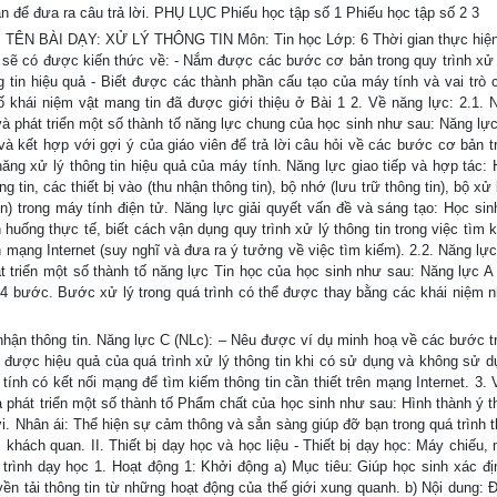
ận để đưa ra câu trả lời. PHỤ LỤC Phiếu học tập số 1 Phiếu học tập số 2 3
TÊN BÀI DẠY: XỬ LÝ THÔNG TIN Môn: Tin học Lớp: 6 Thời gian thực hiện: 
nh sẽ có được kiến thức về: - Nắm được các bước cơ bản trong quy trình xử 
ng tin hiệu quả - Biết được các thành phần cấu tạo của máy tính và vai trò 
cố khái niệm vật mang tin đã được giới thiệu ở Bài 1 2. Về năng lực: 2.1. 
à phát triển một số thành tố năng lực chung của học sinh như sau: Năng lực
à kết hợp với gợi ý của giáo viên để trả lời câu hỏi về các bước cơ bản t
năng xử lý thông tin hiệu quả của máy tính. Năng lực giao tiếp và hợp tác: 
 tin, các thiết bị vào (thu nhận thông tin), bộ nhớ (lưu trữ thông tin), bộ xử 
g tin) trong máy tính điện tử. Năng lực giải quyết vấn đề và sáng tạo: Học si
huống thực tế, biết cách vận dụng quy trình xử lý thông tin trong việc tìm 
n mạng Internet (suy nghĩ và đưa ra ý tưởng về việc tìm kiếm). 2.2. Năng lự
 triển một số thành tố năng lực Tin học của học sinh như sau: Năng lực A 
 4 bước. Bước xử lý trong quá trình có thể được thay bằng các khái niệm n
nhận thông tin. Năng lực C (NLc): – Nêu được ví dụ minh hoạ về các bước t
iệt được hiệu quả của quá trình xử lý thông tin khi có sử dụng và không sử 
tính có kết nối mạng để tìm kiếm thông tin cần thiết trên mạng Internet. 3.
à phát triển một số thành tố Phẩm chất của học sinh như sau: Hình thành ý t
ới. Nhân ái: Thể hiện sự cảm thông và sẳn sàng giúp đỡ bạn trong quá trình t
khách quan. II. Thiết bị dạy học và học liệu - Thiết bị dạy học: Máy chiếu,
ến trình dạy học 1. Hoạt động 1: Khởi động a) Mục tiêu: Giúp học sinh xác đ
uyền tải thông tin từ những hoạt động của thế giới xung quanh. b) Nội dung: