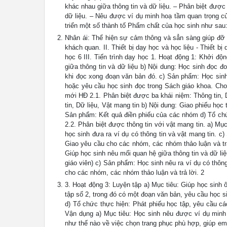
khác nhau giữa thông tin và dữ liệu. – Phân biệt được
dữ liệu. – Nêu được ví dụ minh hoạ tầm quan trọng củ
triển một số thành tố Phẩm chất của học sinh như sau
Nhân ái: Thể hiện sự cảm thông và sẳn sàng giúp đỡ b
khách quan. II. Thiết bị dạy học và học liệu - Thiết b
học 6 III. Tiến trình dạy học 1. Hoạt động 1: Khởi đ
giữa thông tin và dữ liệu b) Nội dung: Học sinh đọc đ
khi đọc xong đoạn văn bản đó. c) Sản phẩm: Học sinh 
hoặc yêu cầu học sinh đọc trong Sách giáo khoa. Cho 
mới HĐ 2.1. Phân biệt được ba khái niệm: Thông tin, 
tin, Dữ liệu, Vật mang tin b) Nội dung: Giao phiếu học
Sản phẩm: Kết quả điền phiếu của các nhóm d) Tổ chứ
2.2. Phân biệt được thông tin với vật mang tin. a) Mục
học sinh đưa ra ví dụ có thông tin và vật mang tin. c
Giao yêu cầu cho các nhóm, các nhóm thảo luận và trả
Giúp học sinh nêu mối quan hệ giữa thông tin và dữ liệ
giáo viên) c) Sản phẩm: Học sinh nêu ra ví dụ có thôn
cho các nhóm, các nhóm thảo luận và trả lời. 2
3. Hoạt động 3: Luyện tập a) Mục tiêu: Giúp học sinh ô
tập số 2, trong đó có một đoạn văn bản, yêu cầu học si
d) Tổ chức thực hiện: Phát phiếu học tập, yêu cầu các
Vận dụng a) Mục tiêu: Học sinh nêu được ví dụ minh 
như thế nào về việc chọn trang phục phù hợp, giúp em