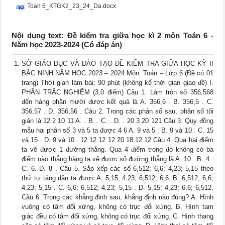
Toan 6_KTGK2_23_24_Da.docx
Nội dung text: Đề kiểm tra giữa học kì 2 môn Toán 6 -
Năm học 2023-2024 (Có đáp án)
SỞ GIÁO DỤC VÀ ĐÀO TẠO ĐỀ KIỂM TRA GIỮA HỌC KỲ II
BẮC NINH NĂM HỌC 2023 – 2024 Môn: Toán – Lớp 6 (Đề có 01
trang) Thời gian làm bài: 90 phút (không kể thời gian giao đề) I.
PHẦN TRẮC NGHIỆM (3,0 điểm) Câu 1. Làm tròn số 356,568
đến hàng phần mười được kết quả là A. 356,6 . B. 356,5 . C.
356,57 . D. 356,56 . Câu 2. Trong các phân số sau, phân số tối
giản là 12 2 10 11 A. . B. . C. . D. . 20 3 20 121 Câu 3. Quy đồng
mẫu hai phân số 3 và 5 ta được 4 6 A. 9 và 5 . B. 9 và 10 . C. 15
và 15 . D. 9 và 10 . 12 12 12 12 20 18 12 12 Câu 4. Qua hai điểm
ta vẽ được 1 đường thẳng. Qua 4 điểm trong đó không có ba
điểm nào thẳng hàng ta vẽ được số đường thẳng là A. 10 . B. 4 .
C. 6. D. 8 . Câu 5. Sắp xếp các số 6,512; 6,6; 4,23; 5,15 theo
thứ tự tăng dần ta được A. 5,15; 4,23; 6,512; 6,6. B. 6,512; 6,6;
4,23; 5,15 . C. 6,6; 6,512; 4,23; 5,15 . D. 5,15; 4,23; 6,6; 6,512.
Câu 6. Trong các khẳng định sau, khẳng định nào đúng? A. Hình
vuông có tâm đối xứng, không có trục đối xứng. B. Hình tam
giác đều có tâm đối xứng, không có trục đối xứng. C. Hình thang