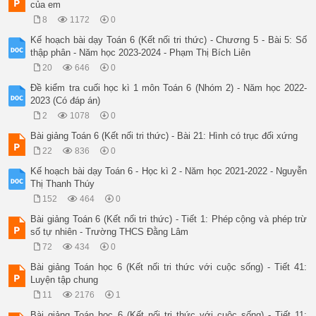
của em
8
1172
0
Kế hoạch bài dạy Toán 6 (Kết nối tri thức) - Chương 5 - Bài 5: Số
thập phân - Năm học 2023-2024 - Phạm Thị Bích Liên
20
646
0
Đề kiểm tra cuối học kì 1 môn Toán 6 (Nhóm 2) - Năm học 2022-
2023 (Có đáp án)
2
1078
0
Bài giảng Toán 6 (Kết nối tri thức) - Bài 21: Hình có trục đối xứng
22
836
0
Kế hoạch bài dạy Toán 6 - Học kì 2 - Năm học 2021-2022 - Nguyễn
Thị Thanh Thúy
152
464
0
Bài giảng Toán 6 (Kết nối tri thức) - Tiết 1: Phép cộng và phép trừ
số tự nhiên - Trường THCS Đằng Lâm
72
434
0
Bài giảng Toán học 6 (Kết nối tri thức với cuộc sống) - Tiết 41:
Luyện tập chung
11
2176
1
Bài giảng Toán học 6 (Kết nối tri thức với cuộc sống) - Tiết 11: