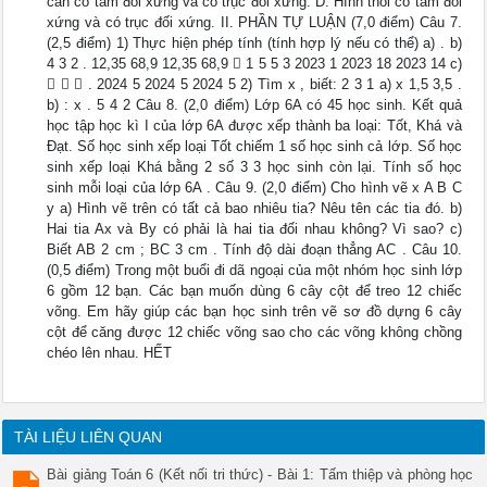
cân có tâm đối xứng và có trục đối xứng. D. Hình thoi có tâm đối
xứng và có trục đối xứng. II. PHẦN TỰ LUẬN (7,0 điểm) Câu 7.
(2,5 điểm) 1) Thực hiện phép tính (tính hợp lý nếu có thể) a) . b)
4 3 2 . 12,35 68,9 12,35 68,9  1 5 5 3 2023 1 2023 18 2023 14 c)
   . 2024 5 2024 5 2024 5 2) Tìm x , biết: 2 3 1 a) x 1,5 3,5 .
b) : x . 5 4 2 Câu 8. (2,0 điểm) Lớp 6A có 45 học sinh. Kết quả
học tập học kì I của lớp 6A được xếp thành ba loại: Tốt, Khá và
Đạt. Số học sinh xếp loại Tốt chiếm 1 số học sinh cả lớp. Số học
sinh xếp loại Khá bằng 2 số 3 3 học sinh còn lại. Tính số học
sinh mỗi loại của lớp 6A . Câu 9. (2,0 điểm) Cho hình vẽ x A B C
y a) Hình vẽ trên có tất cả bao nhiêu tia? Nêu tên các tia đó. b)
Hai tia Ax và By có phải là hai tia đối nhau không? Vì sao? c)
Biết AB 2 cm ; BC 3 cm . Tính độ dài đoạn thẳng AC . Câu 10.
(0,5 điểm) Trong một buổi đi dã ngoại của một nhóm học sinh lớp
6 gồm 12 bạn. Các bạn muốn dùng 6 cây cột để treo 12 chiếc
võng. Em hãy giúp các bạn học sinh trên vẽ sơ đồ dựng 6 cây
cột để căng được 12 chiếc võng sao cho các võng không chồng
chéo lên nhau. HẾT
TÀI LIỆU LIÊN QUAN
Bài giảng Toán 6 (Kết nối tri thức) - Bài 1: Tấm thiệp và phòng học