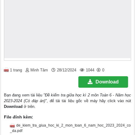
1 trang
Minh Tâm
28/12/2024
1044
0
Download
Bạn đang xem tài liệu
"Đề kiểm tra giữa học kì 2 môn Toán 6 - Năm học
2023-2024 (Có đáp án)"
, để tải tài liệu gốc về máy hãy click vào nút
Download
ở trên.
File đính kèm:
de_kiem_tra_giua_hoc_ki_2_mon_toan_6_nam_hoc_2023_2024_co
_da.pdf