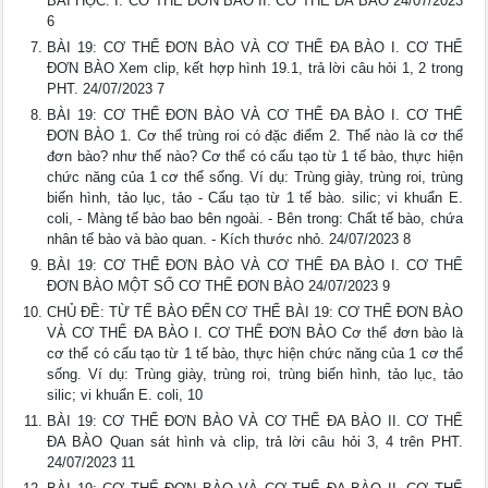
BÀI HỌC: I. CƠ THỂ ĐƠN BÀO II. CƠ THỂ ĐA BÀO 24/07/2023
6
BÀI 19: CƠ THỂ ĐƠN BÀO VÀ CƠ THỂ ĐA BÀO I. CƠ THỂ
ĐƠN BÀO Xem clip, kết hợp hình 19.1, trả lời câu hỏi 1, 2 trong
PHT. 24/07/2023 7
BÀI 19: CƠ THỂ ĐƠN BÀO VÀ CƠ THỂ ĐA BÀO I. CƠ THỂ
ĐƠN BÀO 1. Cơ thể trùng roi có đặc điểm 2. Thế nào là cơ thể
đơn bào? như thế nào? Cơ thể có cấu tạo từ 1 tế bào, thực hiện
chức năng của 1 cơ thể sống. Ví dụ: Trùng giày, trùng roi, trùng
biến hình, tảo lục, tảo - Cấu tạo từ 1 tế bào. silic; vi khuẩn E.
coli, - Màng tế bào bao bên ngoài. - Bên trong: Chất tế bào, chứa
nhân tế bào và bào quan. - Kích thước nhỏ. 24/07/2023 8
BÀI 19: CƠ THỂ ĐƠN BÀO VÀ CƠ THỂ ĐA BÀO I. CƠ THỂ
ĐƠN BÀO MỘT SỐ CƠ THỂ ĐƠN BÀO 24/07/2023 9
CHỦ ĐỀ: TỪ TẾ BÀO ĐẾN CƠ THỂ BÀI 19: CƠ THỂ ĐƠN BÀO
VÀ CƠ THỂ ĐA BÀO I. CƠ THỂ ĐƠN BÀO Cơ thể đơn bào là
cơ thể có cấu tạo từ 1 tế bào, thực hiện chức năng của 1 cơ thể
sống. Ví dụ: Trùng giày, trùng roi, trùng biến hình, tảo lục, tảo
silic; vi khuẩn E. coli, 10
BÀI 19: CƠ THỂ ĐƠN BÀO VÀ CƠ THỂ ĐA BÀO II. CƠ THỂ
ĐA BÀO Quan sát hình và clip, trả lời câu hỏi 3, 4 trên PHT.
24/07/2023 11