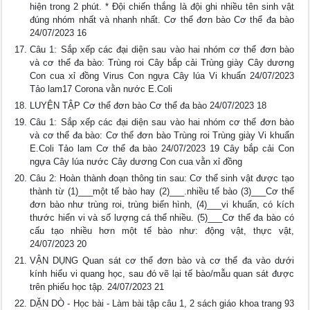
hiện trong 2 phút. * Đội chiến thắng là đội ghi nhiều tên sinh vật
đúng nhóm nhất và nhanh nhất. Cơ thể đơn bào Cơ thể đa bào
24/07/2023 16
Câu 1: Sắp xếp các đại diện sau vào hai nhóm cơ thể đơn bào
và cơ thể đa bào: Trùng roi Cây bắp cải Trùng giày Cây dương
Con cua xỉ đồng Virus Con ngựa Cây lúa Vi khuẩn 24/07/2023
Tảo lam17 Corona vằn nước E.Coli
LUYỆN TẬP Cơ thể đơn bào Cơ thể đa bào 24/07/2023 18
Câu 1: Sắp xếp các đại diện sau vào hai nhóm cơ thể đơn bào
và cơ thể đa bào: Cơ thể đơn bào Trùng roi Trùng giày Vi khuẩn
E.Coli Tảo lam Cơ thể đa bào 24/07/2023 19 Cây bắp cải Con
ngựa Cây lúa nước Cây dương Con cua vằn xỉ đồng
Câu 2: Hoàn thành đoạn thông tin sau: Cơ thể sinh vật được tạo
thành từ (1)___một tế bào hay (2)___.nhiều tế bào (3)___Cơ thể
đơn bào như trùng roi, trùng biến hình, (4)___vi khuẩn, có kích
thước hiển vi và số lượng cá thể nhiều. (5)___Cơ thể đa bào có
cấu tạo nhiều hơn một tế bào như: động vật, thực vật,
24/07/2023 20
VẬN DỤNG Quan sát cơ thể đơn bào và cơ thể đa vào dưới
kính hiểu vi quang học, sau đó vẽ lại tế bào/mẫu quan sát được
trên phiếu học tập. 24/07/2023 21
DẶN DÒ - Học bài - Làm bài tập câu 1, 2 sách giáo khoa trang 93