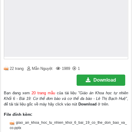
22 trang
Mẫn Nguyệt
1989
1
Download
Bạn đang xem
20 trang mẫu
của tài liệu
"Giáo án Khoa học tự nhiên
Khối 6 - Bài 19: Cơ thể đơn bào và cơ thể đa bào - Lê Thị Bạch Huệ"
,
để tải tài liệu gốc về máy hãy click vào nút
Download
ở trên.
File đính kèm:
giao_an_khoa_hoc_tu_nhien_khoi_6_bai_19_co_the_don_bao_va_
co.pptx