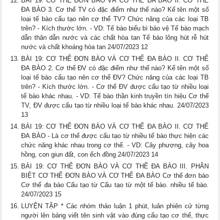
BÀI 19: CƠ THỂ ĐƠN BÀO VÀ CƠ THỂ ĐA BÀO II. CƠ THỂ
ĐA BÀO 3. Cơ thể TV có đặc điểm như thế nào? Kể tên một số
loại tế bào cấu tạo nên cơ thể TV? Chức năng của các loại TB
trên? - Kích thước lớn. - VD: Tế bào biểu bì bảo vệ Tế bào mạch
dẫn thân dẫn nước và các chất hòa tan Tế bào lông hút rễ hút
nước và chất khoáng hòa tan 24/07/2023 12
BÀI 19: CƠ THỂ ĐƠN BÀO VÀ CƠ THỂ ĐA BÀO II. CƠ THỂ
ĐA BÀO 2. Cơ thể ĐV có đặc điểm như thế nào? Kể tên một số
loại tế bào cấu tạo nên cơ thể ĐV? Chức năng của các loại TB
trên? - Kích thước lớn. - Cơ thể ĐV được cấu tạo từ nhiều loại
tế bào khác nhau. - VD: Tế bào thần kinh truyền tín hiệu Cơ thể
TV, ĐV được cấu tạo từ nhiều loại tế bào khác nhau. 24/07/2023
13
BÀI 19: CƠ THỂ ĐƠN BÀO VÀ CƠ THỂ ĐA BÀO II. CƠ THỂ
ĐA BÀO - Là cơ thể được cấu tạo từ nhiều tế bào thực hiện các
chức năng khác nhau trong cơ thể. - VD: Cây phượng, cây hoa
hồng, con giun đất, con ếch đồng 24/07/2023 14
BÀI 19: CƠ THỂ ĐƠN BÀO VÀ CƠ THỂ ĐA BÀO III. PHÂN
BIỆT CƠ THỂ ĐƠN BÀO VÀ CƠ THỂ ĐA BÀO Cơ thể đơn bào
Cơ thể đa bào Cấu tạo từ Cấu tạo từ một tế bào. nhiều tế bào.
24/07/2023 15
LUYỆN TẬP * Các nhóm thảo luận 1 phút, luân phiên cử từng
người lên bảng viết tên sinh vật vào đúng cấu tạo cơ thể, thực