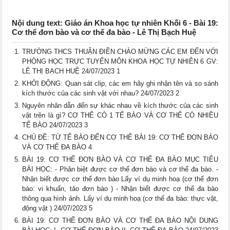
Nội dung text: Giáo án Khoa học tự nhiên Khối 6 - Bài 19:
Cơ thể đơn bào và cơ thể đa bào - Lê Thị Bạch Huệ
TRƯỜNG THCS THUẬN ĐIỀN CHÀO MỪNG CÁC EM ĐẾN VỚI
PHÒNG HỌC TRỰC TUYẾN MÔN KHOA HỌC TỰ NHIÊN 6 GV:
LÊ THỊ BẠCH HUỆ 24/07/2023 1
KHỞI ĐỘNG: Quan sát clip, các em hãy ghi nhận tên và so sánh
kích thước của các sinh vật với nhau? 24/07/2023 2
Nguyên nhân dẫn đến sự khác nhau về kích thước của các sinh
vật trên là gì? CƠ THỂ CÓ 1 TẾ BÀO VÀ CƠ THỂ CÓ NHIỀU
TẾ BÀO 24/07/2023 3
CHỦ ĐỀ: TỪ TẾ BÀO ĐẾN CƠ THỂ BÀI 19: CƠ THỂ ĐƠN BÀO
VÀ CƠ THỂ ĐA BÀO 4
BÀI 19: CƠ THỂ ĐƠN BÀO VÀ CƠ THỂ ĐA BÀO MỤC TIÊU
BÀI HỌC: - Phân biệt được cơ thể đơn bào và cơ thể đa bào. -
Nhận biết được cơ thể đơn bào Lấy ví dụ minh hoạ (cơ thể đơn
bào: vi khuẩn, tảo đơn bào ) - Nhận biết được cơ thể đa bào
thông qua hình ảnh. Lấy ví dụ minh hoạ (cơ thể đa bào: thực vật,
động vật ) 24/07/2023 5
BÀI 19: CƠ THỂ ĐƠN BÀO VÀ CƠ THỂ ĐA BÀO NỘI DUNG