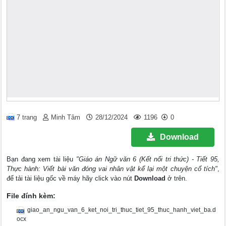
7 trang
Minh Tâm
28/12/2024
1196
0
Download
Bạn đang xem tài liệu
"Giáo án Ngữ văn 6 (Kết nối tri thức) - Tiết 95,
Thực hành: Viết bài văn đóng vai nhân vật kể lại một chuyện cổ tích"
,
để tải tài liệu gốc về máy hãy click vào nút
Download
ở trên.
File đính kèm:
giao_an_ngu_van_6_ket_noi_tri_thuc_tiet_95_thuc_hanh_viet_ba.d
ocx