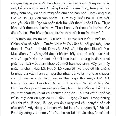
chuyện hay nghe ai đó kể chúng ta hãy học cách đóng vai nhân
vật, kể lại câu chuyện đó bằng lời kể của em. Vậy, trong tiết học
ngày hôm nay, cô sẽ hướng dẫn cho các bạn nhé. Hoạt động của
GV và HS Dự kiến sản phẩm I. Giới thiệu kiểu bài II. Tìm hiểu
các yêu cầu III. Đọc và phân tích bài viết tham khảo HĐ 4: Thực
hành viết theo các bước IV. Thực hành viết theo các bước - GV
đặt câu hỏi: Em hãy nêu các bước thực hành trước khi viết?
- Hs theo dõi và trả lời: 3 bước: + Trước khi viết + Viết bài +
Chỉnh sửa bài viết 1. Trước khi viết Gv đặt câu hỏi gợi mở, đàm
thoại: 1. Trước khi viết Dựa vào SHS và phần tìm hiểu bài ở a.
Mục đích viết và người đọc: nhà em hãy cho cô biết mục đích
viết và người đọc. (Slide) - Ở tiết học trước, chúng ta đã đọc và
phân tích bài viết tham khảo của một bạn học sinh. Vậy, em hãy
nhắc lại cho - Ngôi kể: Người kể xưng tôi, kể theo cô khi chúng
ta nhập vai vào nhân vật ngôi thứ nhất. và kể lại một câu chuyện
cổ tích sẽ xưng hô là gì và kể theo ngôi thứ mấy? GV định
hướng học sinh lựa chọn đề tài: b. Lựa chọn đề tài: 2 dạng đề:
Em hãy đóng vai nhân vật anh tiều phu + Dạng đề cụ thể: Đóng
vai một nhân và kể lại câu chuyện cổ tích “Ba lưỡi vật cụ thể và
kể lại một câu chuyện có rìu”. sẵn. + Dạng đề mở: Trong những
câu chuyện đã học, đã đọc, em ấn tượng với câu chuyện cổ tích
nào nhất? Hãy đóng vai nhân vật kể lại câu chuyện ấy? Đề tài:
Em hãy đóng vai nhân vật tiều phu và kể lại câu chuyện cổ tích