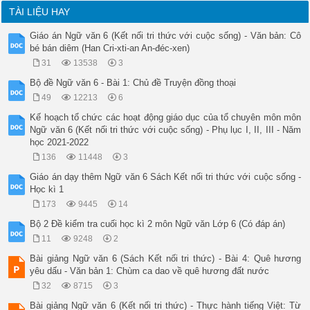
TÀI LIỆU HAY
Giáo án Ngữ văn 6 (Kết nối tri thức với cuộc sống) - Văn bản: Cô
bé bán diêm (Han Cri-xti-an An-đéc-xen)
31
13538
3
Bộ đề Ngữ văn 6 - Bài 1: Chủ đề Truyện đồng thoại
49
12213
6
Kế hoạch tổ chức các hoạt động giáo dục của tổ chuyên môn môn
Ngữ văn 6 (Kết nối tri thức với cuộc sống) - Phụ lục I, II, III - Năm
học 2021-2022
136
11448
3
Giáo án dạy thêm Ngữ văn 6 Sách Kết nối tri thức với cuộc sống -
Học kì 1
173
9445
14
Bộ 2 Đề kiểm tra cuối học kì 2 môn Ngữ văn Lớp 6 (Có đáp án)
11
9248
2
Bài giảng Ngữ văn 6 (Sách Kết nối tri thức) - Bài 4: Quê hương
yêu dấu - Văn bản 1: Chùm ca dao về quê hương đất nước
32
8715
3
Bài giảng Ngữ văn 6 (Kết nối tri thức) - Thực hành tiếng Việt: Từ