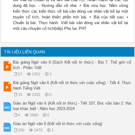
dung đã học. - Hướng dẫn về nhà: + Bài vừa học: Nắm vững
kiến thức các kiến thức về bài văn đóng vai nhân vật kể lại một
truyện cổ tích, hoàn thiện phần mở bài. + Bài của tiết sau: •
Chuẩn bị bài: Thực hành: Viết bài văn đóng vai nhân vật kể lại
một câu chuyện cổ tích(tiếp) Phụ lục PHT
TÀI LIỆU LIÊN QUAN
Bài giảng Ngữ văn 6 (Sách Kết nối tri thức) - Bài 7: Thế giới cổ
tích - Phần: Viết
57
1952
3
Bài giảng Ngữ văn 6 (Kết nối tri thức với cuộc sống) - Tiết 4: Thực
hành Tiếng Việt
15
2352
0
Giáo án Ngữ văn 6 (Kết nối tri thức) - Tiết 107, Đọc văn bản 2: Hai
loại khác biệt - Năm học 2023-2024
4
1580
0
Giáo án Ngữ văn 6 (Kết nối tri thức với cuộc sống)
250
2470
1