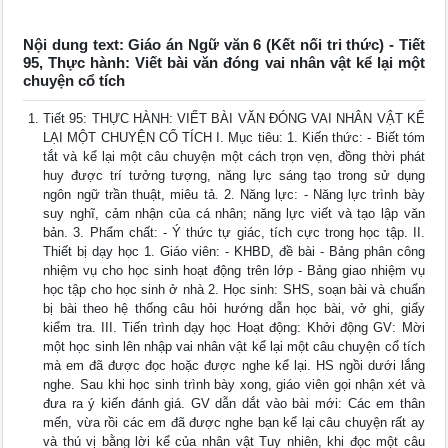
Nội dung text: Giáo án Ngữ văn 6 (Kết nối tri thức) - Tiết
95, Thực hành: Viết bài văn đóng vai nhân vật kể lại một
chuyện cổ tích
Tiết 95: THỰC HÀNH: VIẾT BÀI VĂN ĐÓNG VAI NHÂN VẬT KỂ
LẠI MỘT CHUYỆN CỔ TÍCH I. Mục tiêu: 1. Kiến thức: - Biết tóm
tắt và kể lại một câu chuyện một cách trọn vẹn, đồng thời phát
huy được trí tưởng tượng, năng lực sáng tạo trong sử dụng
ngôn ngữ trần thuật, miêu tả. 2. Năng lực: - Năng lực trình bày
suy nghĩ, cảm nhận của cá nhân; năng lực viết và tạo lập văn
bản. 3. Phẩm chất: - Ý thức tự giác, tích cực trong học tập. II.
Thiết bị dạy học 1. Giáo viên: - KHBD, đề bài - Bảng phân công
nhiệm vụ cho học sinh hoạt động trên lớp - Bảng giao nhiệm vụ
học tập cho học sinh ở nhà 2. Học sinh: SHS, soạn bài và chuẩn
bị bài theo hệ thống câu hỏi hướng dẫn học bài, vở ghi, giấy
kiểm tra. III. Tiến trình dạy học Hoạt động: Khởi động GV: Mời
một học sinh lên nhập vai nhân vật kể lại một câu chuyện cổ tích
mà em đã được đọc hoặc được nghe kể lại. HS ngồi dưới lắng
nghe. Sau khi học sinh trình bày xong, giáo viên gọi nhận xét và
đưa ra ý kiến đánh giá. GV dẫn dắt vào bài mới: Các em thân
mến, vừa rồi các em đã được nghe bạn kể lại câu chuyện rất ay
và thú vị bằng lời kể của nhân vật Tuy nhiên, khi đọc một câu