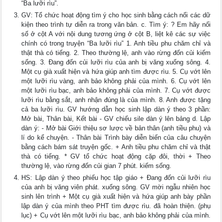
“Ba lưỡi rìu”.
GV: Tổ chức hoạt động tìm ý cho học sinh bằng cách nối các dữ
kiện theo trình tự diễn ra trong văn bản. c. Tìm ý: ? Em hãy nối
số ở cột A với nội dung tương ứng ở cột B, liệt kê các sự việc
chính có trong truyện “Ba lưỡi rìu” 1. Anh tiều phu chăm chỉ và
thật thà có tiếng. 2. Theo thường lệ, anh vào rừng đốn củi kiếm
sống. 3. Đang đốn củi lưỡi rìu của anh bị văng xuống sông. 4.
Một cụ già xuất hiện và hứa giúp anh tìm được rìu. 5. Cụ vớt lên
một lưỡi rìu vàng, anh bảo không phải của mình. 6. Cụ vớt lên
một lưỡi rìu bạc, anh bảo không phải của mình. 7. Cụ vớt được
lưỡi rìu bằng sắt, anh nhận đúng là của mình. 8. Anh được tặng
cả ba lưỡi rìu. GV hướng dẫn học sinh lập dàn ý theo 3 phần:
Mở bài, Thân bài, Kết bài - GV chiếu sile dàn ý lên bảng d. Lập
dàn ý: - Mở bài Giới thiệu sơ lược về bản thân (anh tiều phu) và
lí do kể chuyện. - Thân bài Trình bày diễn biến của câu chuyện
bằng cách bám sát truyện gốc. + Anh tiều phu chăm chỉ và thật
thà có tiếng. * GV tổ chức hoạt động cặp đôi, thời + Theo
thường lệ, vào rừng đốn củi gian 7 phút. kiếm sống.
HS: Lập dàn ý theo phiếu học tập giáo + Đang đốn củi lưỡi rìu
của anh bị văng viên phát. xuống sông. GV mời ngẫu nhiên học
sinh lên trình + Một cụ già xuất hiện và hứa giúp anh bày phần
lập dàn ý của mình theo PHT tìm được rìu. đã hoàn thiện. (phụ
lục) + Cụ vớt lên một lưỡi rìu bạc, anh bảo không phải của mình.