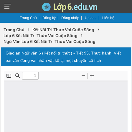
Trang Chủ
Đăng ký
Đăng nhập
Upload
Liên hệ
›
›
Trang Chủ
Kết Nối Tri Thức Với Cuộc Sống
›
Lớp 6 Kết Nối Tri Thức Với Cuộc Sống
Ngữ Văn Lớp 6 Kết Nối Tri Thức Với Cuộc Sống
Giáo án Ngữ văn 6 (Kết nối tri thức) - Tiết 95, Thực hành: Viết
bài văn đóng vai nhân vật kể lại một chuyện cổ tích