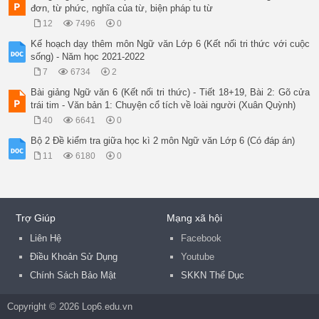
đơn, từ phức, nghĩa của từ, biện pháp tu từ
12
7496
0
Kế hoạch dạy thêm môn Ngữ văn Lớp 6 (Kết nối tri thức với cuộc
sống) - Năm học 2021-2022
7
6734
2
Bài giảng Ngữ văn 6 (Kết nối tri thức) - Tiết 18+19, Bài 2: Gõ cửa
trái tim - Văn bản 1: Chuyện cổ tích về loài người (Xuân Quỳnh)
40
6641
0
Bộ 2 Đề kiểm tra giữa học kì 2 môn Ngữ văn Lớp 6 (Có đáp án)
11
6180
0
Trợ Giúp
Mạng xã hội
Liên Hệ
Facebook
Điều Khoản Sử Dụng
Youtube
Chính Sách Bảo Mật
SKKN Thể Dục
Copyright © 2026 Lop6.edu.vn