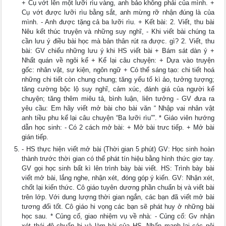
+ Cụ vớt lên một lưỡi rìu vàng, anh bảo không phải của mình. +
Cụ vớt được lưỡi rìu bằng sắt, anh mừng rỡ nhận đúng là của
mình. - Anh được tặng cả ba lưỡi rìu. + Kết bài: 2. Viết, thu bài
Nêu kết thúc truyện và những suy nghĩ, - Khi viết bài chúng ta
cần lưu ý điều bài học mà bản thân rút ra được. gì? 2. Viết, thu
bài: GV chiếu những lưu ý khi HS viết bài + Bám sát dàn ý +
Nhất quán về ngôi kể + Kể lại câu chuyện: + Dựa vào truyện
gốc: nhân vật, sự kiện, ngôn ngữ + Có thể sáng tạo: chi tiết hoá
những chi tiết còn chung chung; tăng yếu tố kì ảo, tưởng tượng;
tăng cường bộc lộ suy nghĩ, cảm xúc, đánh giá của người kể
chuyện; tăng thêm miêu tả, bình luận, liên tưởng - GV đưa ra
yêu cầu: Em hãy viết mở bài cho bài văn “ Nhập vai nhân vật
anh tiều phu kể lại câu chuyện “Ba lưỡi rìu””. * Giáo viên hướng
dẫn học sinh: - Có 2 cách mở bài: + Mở bài trưc tiếp. + Mở bài
gián tiếp.
- HS thực hiện viết mở bài (Thời gian 5 phút) GV: Học sinh hoàn
thành trước thời gian có thể phát tín hiệu bằng hình thức giơ tay.
GV gọi học sinh bất kì lên trình bày bài viết. HS: Trình bày bài
viết mở bài, lắng nghe, nhận xét, đóng góp ý kiến. GV: Nhận xét,
chốt lại kiến thức. Cô giáo tuyên dương phần chuẩn bị và viết bài
trên lớp. Với dung lượng thời gian ngắn, các bạn đã viết mở bài
tương đối tốt. Cô giáo hi vọng các bạn sẽ phát huy ở những bài
học sau. * Củng cố, giao nhiệm vụ về nhà: - Củng cố: Gv nhận
xét thái độ chuẩn bị và làm bài của HS. Nhấn mạnh lại các nội