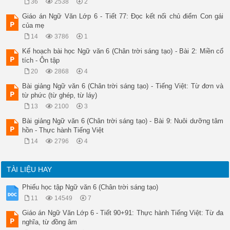
36
2538
2
Giáo án Ngữ Văn Lớp 6 - Tiết 77: Đọc kết nối chủ điểm Con gái
của mẹ
14
3786
1
Kế hoạch bài học Ngữ văn 6 (Chân trời sáng tạo) - Bài 2: Miền cổ
tích - Ôn tập
20
2868
4
Bài giảng Ngữ văn 6 (Chân trời sáng tạo) - Tiếng Việt: Từ đơn và
từ phức (từ ghép, từ láy)
13
2100
3
Bài giảng Ngữ văn 6 (Chân trời sáng tạo) - Bài 9: Nuôi dưỡng tâm
hồn - Thực hành Tiếng Việt
14
2796
4
TÀI LIỆU HAY
Phiếu học tập Ngữ văn 6 (Chân trời sáng tạo)
11
14549
7
Giáo án Ngữ Văn Lớp 6 - Tiết 90+91: Thực hành Tiếng Việt: Từ đa
nghĩa, từ đồng âm