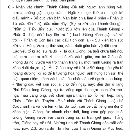
chuyển dẫn sang mục sau. Sản phẩm
- Nhân vật chính: Thánh Gióng -Đề tài: người anh hùng yêu
nước, chống giặc ngoại xâm - Ngôi kể: ngôi thứ ba – ngôi kể
giấu mình - Bố cục văn bản: Văn bản chia làm 4 phần - Phần 1:
Từ đầu đến “ đặt đâu nằm đấy” (Sự ra đời của Thánh Gióng) -
Phần 2: Tiếp đến“ cứu nước”(Sự lớn lên của Thánh Gióng) -
Phần 3: Tiếp đến“ bay lên trời” (Thánh Gióng đánh giặc và về
trời) - Phần 4: Còn lại ( các dấu tích còn lại) - Sự kiện lịch sử:
đời vua Hùng Vương thứ sáu, đánh đuổi giặc bảo vệ đất nước. -
Các yếu tố kì ảo: sự ra đời kì lạ của Gióng, ba tuổi chưa biết nói,
biết cười, chưa biết đi, em bé đòi đánh giặc, em bé Gióng ăn
không đủ no, vươn vai trở thành tráng sĩ, một mình Gióng ra trận
đánh đuổi được giặc Ân, Gióng bay về trời ->Sử dụng các yếu tố
hoang đường, kì ảo để lí tưởng hoá người anh hùng lịch sử, thể
hiện quan niệm, cách đánh giá của nhân dân về người anh hùng.
- Những dấu vết còn sót lại cho đến ngày nay: đền thờ ở làng
Phù Đổng, làng Gióng, bụi tre đằng ngà do ngựa phun lửa mới
ngả màu vàng óng, vết chân ngựa thành ao hồ liên tiếp, làng
Cháy - Tóm tắt: Truyện kể về nhân vật Thánh Gióng – cậu bé
được sinh ra và lớn lên kì lạ. Ba tuổi, cậu bé cất tiếng nói đòi đi
đánh giặc. Gióng lớn nhanh như thổi, làng xóm góp gạo nuôi
Gióng. Gióng vươn vai thành tráng sĩ, ra trận giết giặc. Thắng
trận, Gióng bay về trời. Những tích về Thánh Gióng còn mãi đến
ngày nay. 2.3. Sự ra đời, lớn lên của Thánh Gióng a) Mục tiêu: