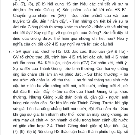
(4), (7), (8), (9) b) Nội dung HS tìm hiểu các chi tiết về sự ra
đời,lớn lên của Gióng. c) Sản phẩm: câu trả lời của HS B1:
Chuyển giao nhiệm vụ (GV) - Đọc thầm phần1 của văn bản
truyện: từ đầu đến “ nằm đấy”. - Tìm những chi tiết kể về sự ra
đời của Gióng (bình thường/ khác thường)? - Nhận xét về những
chi tiết ấy? Suy nghĩ gì về nguồn gốc của Gióng? -Sự trỗi dậy kì
diệu của Gióng được thể hiện qua những chi tiết nào? Nêu ý
nghĩa của chi tiết đó? -HS suy nghĩ và trả lời các câu hỏi
- GV quan sát, khích lệ HS. B3: Báo cáo, thảo luận (GV & HS) -
GV tổ chức trao đổi, trình bày -HS trả lời các câu hỏi -HS nhận
xét lẫn nhau. B4: Kết luận, nhận định (GV) GV nhận xét, chốt ý.
Sự ra đời của Thánh Gióng - Sự bình thường: Con hai vợ chồng
ông lão chăm chỉ làm ăn và phúc đức. - Sự khác thường: + bà
mẹ ướm vết chân lạ, về thụ thai. + mười hai tháng sau sinh một
cậu bé + lên ba vẫn không biết nói, biết cười, chẳng biết đi, cứ
đặt đâu thì nằm đấy. -> Sự ra đời của Thánh Gióng kì lạ, khác
thường. Nhưng Gióng xuất thân bình dị, gần gũi - người anh
hùng của nhân dân. Sự lớn lên của Thánh Gióng -Trước khi gặp
sứ giả: Lên ba cũng chẳng biết nói cười, đặt đâu nằm đó - Sau
khi gặp sứ giả: lớn nhanh như thổi, cơm ăn mấy cũng không, áo
vừa may đã chật -> lớn nhanh kì diệu trong hoàn cảnh đất nước
có giặc xâm lược 2.4. Thánh Gióng đánh giặc a) Mục tiêu: (4),
(7), (8), (9) b) Nội dung HS thảo luận hoàn thành phiếu học tập số