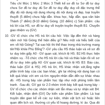
Tiêu chí Mức 1 Mức 2 Mức 3 Thiết kế sơ đồ tư Sơ đồ tư duy
chưa Sơ đồ tư duy đủ Sơ đồ tư duy đầy duy về đặc trưng thể
đầy đủ nội dung nội dung nhưng đủ nội dung và đẹp, loại truyền
thuyết (5 điểm) chưa hấp dẫn. khoa học, hấp dẫn. qua văn bản
Thánh (7 điểm) (9-10 điểm) Gióng. (10 điểm) c) Sản phẩm: câu
trả lời của HS, sơ đồ tư duy về truyện truyền thuyết B1: Chuyển
giao nhiệm vụ (GV)
-GV tổ chức cho HS trả lời câu hỏi: Việc lập đền thờ và hàng
năm mở hội Gióng thể hiện điều gì? Nêu một vài hiểu biết của
em về hội Gióng? Tại sao hội thi thể thao trong nhà trường mang
tên“Hội khỏe Phù Đổng”? -GV yêu cầu HS thảo luận và vẽ sơ đồ
tư duy trên giấy A0 - GV quan sát, khích lệ HS. B2.HS thực hiện
nhiệm vụ. -Tổ chức cho HS trả lời câu hỏi và thảo luận rồi vẽ sơ
đồ tư duy trên giấy A0 -GV quan sát, khích lệ HS B3: Báo cáo,
thảo luận (GV & HS) -HS trả lời, HS khác nhận xét,lắng nghe
phần trình bày của các bạn khác, ghi lại những nội dung bạn có
kết quả khác với em và tìm nguyên nhân dẫn đến sự khác nhau
đó. -HS trưng bày sản phẩm học tập như một phòng triển lãm
tranh. -Sau đó, GV gọi từ 2-3 nhóm trình bày kết quả trưng bày -
GV tổ chức cho các nhóm nhận xét lẫn nhau và tự nhận xét B4:
Kết luận, nhận định (GV) Dự kiến sản phẩm Sản phẩm: Là loại
truyện dân gian kể về các sự kiện, nhân vật lịch sử hoặc liên
quan đến lịch sử, thường có yếu tố hoang đường, kì ảo. Qua đó