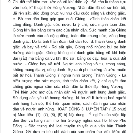
Chi tiết thể hiện mơ ước có vũ khí thần kỳ . Đó còn là thành tựu
văn hoá, kĩ thuật thời Hùng Vương. Nhân dân đã có sự tiến bộ,
đã rèn sắt, đúc đồng phục vụ nhu cầu cuộc sống và chống giặc.
c. Bà con dân làng góp gạo nuôi Gióng. ->Tinh thần đoàn kết
cộng đồng. Đánh giặc cứu nước là ý chí, sức mạnh toàn dân.
Gióng lớn lên bằng cơm gạo của nhân dân. Sức mạnh của Gióng
là sức mạnh của cả cộng đồng, toàn dân chung sức, đồng lòng
đánh giặc. Đó là tinh thần đoàn kết dân tộc. d.Thánh Gióng đánh
giặc và bay về trời - Roi sắt gãy, Gióng nhổ những bụi tre bên
đường đánh giặc. Gióng không chỉ đánh giặc bằng vũ khí hiện
đại (sắt) mà bằng cả vũ khí thô sơ, bằng cỏ cây, hoa lá của đất
nước. - Gióng bay về trời. Người anh hùng vô tư, trong sáng,
không màng địa vị, công danh. Sự ra đi phi thường là ước muốn
bất tử hoá Thánh Gióng Ý nghĩa hình tượng Thánh Gióng: - Là
biểu tượng cho sức mạnh, tinh thần đoàn kết, ý chí quyết tâm
chống giặc ngoại xâm của nhân dân ta thời đại Hùng Vương -
Thể hiện ước mơ của nhân dân về người anh hùng đánh giặc.
Sử dụng các yếu tố hoang đường, kì ảo để lí tưởng hoá người
anh hùng lịch sử, thể hiện quan niệm, cách đánh giá của nhân
dân về người anh hùng. HOẠT ĐỘNG 3: LUYỆN TẬP ( 15 phút)
a) Mục tiêu: (1), (7), (8), (9) b) Nội dung - Ý nghĩa của việc lập
đền thờ và hàng năm mở hội Gióng;ý nghĩa của Hội khỏe Phù
Đổng. - Đặc trưng thể loại truyền thuyết qua văn bản Thánh
Gióng. GV đưa ra tiêu chí đánh giá sản phẩm (sơ đồ): Mức độ