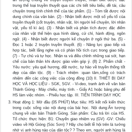
trưng thể loại truyền thuyết qua các chi tiết tiêu biểu, đề tài, câu
chuyện trong tính chỉnh thể của tác phẩm. (1) - Tóm tắt được nội
dung chính của văn bản. (2) - Nhận biết được một số yếu tố của
truyền thuyết (cốt truyện, nhân vật, lời người kể chuyện, lời nhân
vật, yếu tố kì ảo). (3) - Nhận biết và phân tích được đặc điểm
của nhân vật thể hiện qua hình dáng, cử chỉ, hành động, ngôn
ngữ. (4) - Nhận biết được người kể chuyện ở ngôi thứ ba. (5) -
Đọc 1 hoặc 2 truyện truyền thuyết. (6) - Năng lực giao tiếp và
hợp tác, biết lắng nghe và có phản hồi tích cực trong giao tiếp.
(7) - Tự chủ và tự học. Nhận ra và điều chỉnh những sai sót, hạn
chế của bản thân khi được giáo viên góp ý. (8) 2. Phẩm chất -
Yêu nước: yêu quê hương, đất nước, tự hào về truyền thống tốt
đẹp của dân tộc. (9) - Trách nhiệm :quan tâm,sống có trách
nhiệm đến các công việc của cộng đồng (10) II. THIẾT BỊ DẠY
HỌC VÀ HỌC LIỆU - SGK, SGV. - Vi-deo, tranh ảnh về văn bản
Thánh Gióng - Máy chiếu, máy tính. - Giấy A1 hoặc bảng phụ để
HS làm việc nhóm. - Phiếu học tập. III. TIẾN TRÌNH DẠY HỌC
Hoạt động 1: Mở đầu (05 PHÚT) Mục tiêu: HS kết nối kiến thức
trong cuộc sống vào nội dung của bài học. Nội dung:Ấn tượng
chung về văn bản Thánh Gióng. Sản phẩm: Câu trả lời của HS.
Tổ chức thực hiện: B1: Chuyển giao nhiệm vụ (GV) -GV: Chiếu
video về Hội Gióng (Sóc Sơn) ? Hãy cho biết lễ hội trên là tưởng
nhớ vị anh hùng nào của dân tộc? ? Theo em, người anh hùng là