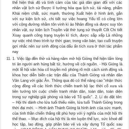
thể hiện thái độ và tình cảm của tác giả dân gian đối với các
nhân vật lịch sử Được lí tưởng hóa qua lịch sử, tài năng, phẩm
Khái niệm chất, sức mạnh, thường Xuất hiện ở hình ảnh, gắn
với sự kiện lịch sử, chi tiết sự việc hoang Yếu tố có công lớn
với cộng đường nhằm tôn vinh kì ảo Nhân đồng và được suy tôn
nhân vật, sự kiện lịch Truyền vật thờ tụng sử thuyết Cốt Chi tiết
Xoay quanh công trạng truyện kì tích, được sắp xếp Là những
sự việc nhỏ theo trình tự thời gian; trong văn bản, tạo cuối truyện
gợi nhắc nên sự sinh động của dấu ấn tích xưa ở thời tác phẩm
nay
1. Việc lập đền thờ và hàng năm mở hội Gióng thể hiện tấm lòng
tri ân người anh hùng bất tử, hướng về cội nguồn. - Hội Gióng là
một lễ hội văn hóa cổ truyền mô phỏng rõ một cách sinh động và
khoa học diễn biến các trận đấu của Thánh Gióng và nhân dân
Văn Lang với giặc Ân. Thông qua đó có thể nâng cao "nhận thức
cộng đồng về các hình thức chiến tranh bộ lạc thời cổ xưa và
liên tưởng tới cuộc chiến tranh nhân dân, toàn dân, toàn diện
trong sự nghiệp giải phóng và bảo vệ Tổ quốc". 2. Lí do đặt tên:
– Hội thi dành cho lứa tuổi thiếu niên, lứa tuổi Thánh Gióng trong
thời đại mới. – Hình ảnh Thánh Gióng là hình ảnh của sức mạnh,
của tinh thần chiến thắng rất phù hợp với ý nghĩa của một hội thi
thể thao. – Mục đích của hội thi là rèn luyện thể lực, sức khoẻ để
học tập, lao động, góp phần bảo vệ và xây dựng Tổ quốc sau