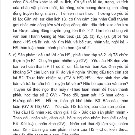
công Có điểm khác lạ về lai lịch, Có yếu tố kì ảo, trạng, kì tích
của nhân vật phẩm chất, tài năng, sức hoang đường; mà cộng
đồng truyền tụng; mạnh ; Thể hiện nhận thức, Thường có yếu tố
kì ảo; Gắn với sự kiện lịch sử, có tình cảm của nhân Cuối truyện
gợi nhắc các công lớn với cộng đồng; dân. dấu tích xưa còn lưu
lại. Được cộng đồng truyền tụng, tôn thờ. 2.2. Tìm hiểu chung về
văn bản Thánh Gióng a) Mục tiêu: (1), (2), (3), (5), (7), (8) b) Nội
dung - HS trả lời câu hỏi tìm hiểu về bố cục, nhân vật, ngôi kể. -
HS thảo luận hoàn thành phiếu học tập số 2
c) Sản phẩm: câu trả lời của HS, phiếu học tập số 2. d) Tổ chức
thực hiện B1: Chuyển giao nhiệm vụ (GV) - Yêu cầu HS đọc văn
bản và hoàn thành PHT số 2 Tóm tắt lại văn bản Xác định yếu tố
khoảng 5-7 câu Lịch sử Kì ảo và ý nghĩa Những dấu tích còn sót
lại B2: Thực hiện nhiệm vụ (GV & HS) HS: - Học sinh đọc văn
bản và trả lời câu hỏi: Truyện kể về ai? Nêu bố cục của văn bản?
Truyện kể theo ngôi thứ mấy? -Thảo luận nhóm để hoàn thành
phiếu học tập số 2 GV: - Theo dõi, quan sát HS hoạt động. -
Hướng dẫn HS. - Hỗ trợ, tháo gỡ khó khăn. B3: Báo cáo, thảo
luận (GV & HS) GV: - Yêu cầu HS trả lời, báo cáo sản phẩm -
Yêu cầu HS nhận xét, đánh giá. HS: - Báo cáo sản phẩm nhóm -
Theo dõi, nhận xét, đánh giá, bổ sung cho nhóm bạn (nếu cần).
B4: Kết luận, nhận định (GV) - Nhận xét thái độ làm việc nhóm
của HS - Đánh giá sản phẩm nhóm của HS - Chốt kiến thức,