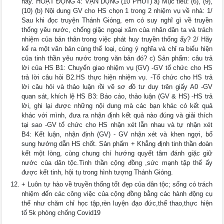
này. HOẠT ĐỘNG 4: VẬN DỤNG (10 PHÚT) a) Mục tiêu: (6), (9),
(10) (b) Nội dung GV cho HS chọn 1 trong 2 nhiệm vụ về nhà: 1/
Sau khi đọc truyện Thánh Gióng, em có suy nghĩ gì về truyền
thống yêu nước, chống giặc ngoại xâm của nhân dân ta và trách
nhiệm của bản thân trong việc phát huy truyền thống ấy? 2/ Hãy
kể ra một văn bản cùng thể loại, cùng ý nghĩa và chỉ ra biểu hiện
của tinh thần yêu nước trong văn bản đó? c) Sản phẩm: câu trả
lời của HS B1: Chuyển giao nhiệm vụ (GV) -GV tổ chức cho HS
trả lời câu hỏi B2.HS thực hiện nhiệm vụ. -Tổ chức cho HS trả
lời câu hỏi và thảo luận rồi vẽ sơ đồ tư duy trên giấy A0 -GV
quan sát, khích lệ HS B3: Báo cáo, thảo luận (GV & HS) -HS trả
lời, ghi lại được những nội dung mà các bạn khác có kết quả
khác với mình, đưa ra nhận định kết quả nào đúng và giải thích
tại sao -GV tổ chức cho HS nhận xét lẫn nhau và tự nhận xét
B4: Kết luận, nhận định (GV) - GV nhận xét và khen ngợi, bổ
sung hướng dẫn HS chốt. Sản phẩm + Khẳng định tinh thần đoàn
kết một lòng, cùng chung chí hướng quyết tâm đánh giặc giữ
nước của dân tộc.Tinh thần cộng đồng ,sức mạnh tập thể ấy
được kết tinh, hội tụ trong hình tượng Thánh Gióng.
+ Luôn tự hào về truyền thống tốt đẹp của dân tộc; sống có trách
nhiệm đến các công việc của cộng đồng bằng các hành động cụ
thể như chăm chỉ học tập,rèn luyện đạo đức,thể thao,thực hiện
tố 5k phòng chống Covid19