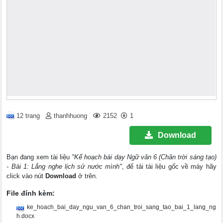
12 trang
thanhhuong
2152
1
Download
Bạn đang xem tài liệu
"Kế hoạch bài dạy Ngữ văn 6 (Chân trời sáng tạo)
- Bài 1: Lắng nghe lịch sử nước mình"
, để tải tài liệu gốc về máy hãy
click vào nút
Download
ở trên.
File đính kèm:
ke_hoach_bai_day_ngu_van_6_chan_troi_sang_tao_bai_1_lang_ng
h.docx