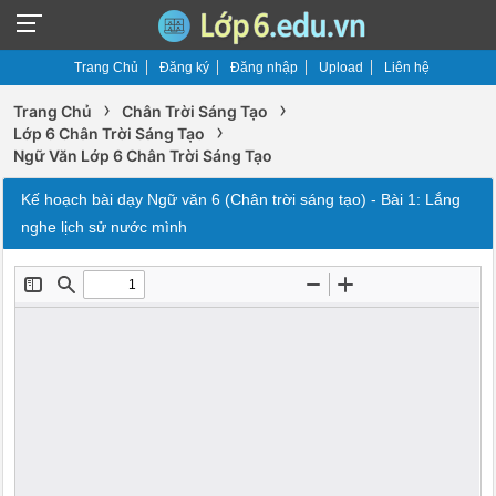
Trang Chủ
Đăng ký
Đăng nhập
Upload
Liên hệ
›
›
Trang Chủ
Chân Trời Sáng Tạo
›
Lớp 6 Chân Trời Sáng Tạo
Ngữ Văn Lớp 6 Chân Trời Sáng Tạo
Kế hoạch bài dạy Ngữ văn 6 (Chân trời sáng tạo) - Bài 1: Lắng
nghe lịch sử nước mình