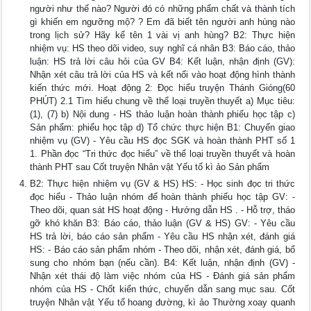
người như thế nào? Người đó có những phẩm chất và thành tích
gì khiến em ngưỡng mộ? ? Em đã biết tên người anh hùng nào
trong lịch sử? Hãy kể tên 1 vài vị anh hùng? B2: Thực hiện
nhiệm vụ: HS theo dõi video, suy nghĩ cá nhân B3: Báo cáo, thảo
luận: HS trả lời câu hỏi của GV B4: Kết luận, nhận định (GV):
Nhận xét câu trả lời của HS và kết nối vào hoạt động hình thành
kiến thức mới. Hoạt động 2: Đọc hiểu truyện Thánh Gióng(60
PHÚT) 2.1 Tìm hiểu chung về thể loại truyền thuyết a) Mục tiêu:
(1), (7) b) Nội dung - HS thảo luận hoàn thành phiếu học tập c)
Sản phẩm: phiếu học tập d) Tổ chức thực hiện B1: Chuyển giao
nhiệm vụ (GV) - Yêu cầu HS đọc SGK và hoàn thành PHT số 1
1. Phần đọc “Tri thức đọc hiểu” về thể loại truyền thuyết và hoàn
thành PHT sau Cốt truyện Nhân vật Yếu tố kì ảo Sản phẩm
B2: Thực hiện nhiệm vụ (GV & HS) HS: - Học sinh đọc tri thức
đọc hiểu - Thảo luận nhóm để hoàn thành phiếu học tập GV: -
Theo dõi, quan sát HS hoạt động - Hướng dẫn HS . - Hỗ trợ, tháo
gỡ khó khăn B3: Báo cáo, thảo luận (GV & HS) GV: - Yêu cầu
HS trả lời, báo cáo sản phẩm - Yêu cầu HS nhận xét, đánh giá
HS: - Báo cáo sản phẩm nhóm - Theo dõi, nhận xét, đánh giá, bổ
sung cho nhóm bạn (nếu cần). B4: Kết luận, nhận định (GV) -
Nhận xét thái độ làm việc nhóm của HS - Đánh giá sản phẩm
nhóm của HS - Chốt kiến thức, chuyển dẫn sang mục sau. Cốt
truyện Nhân vật Yếu tố hoang đường, kì ảo Thường xoay quanh