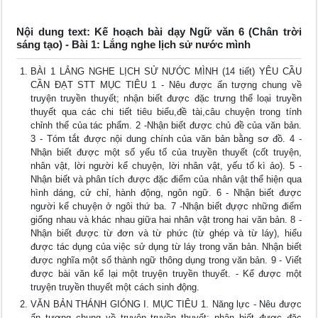
Nội dung text: Kế hoạch bài dạy Ngữ văn 6 (Chân trời
sáng tạo) - Bài 1: Lắng nghe lịch sử nước mình
BÀI 1 LẮNG NGHE LỊCH SỬ NƯỚC MÌNH (14 tiết) YÊU CẦU
CẦN ĐẠT STT MỤC TIÊU 1 - Nêu được ấn tượng chung về
truyện truyền thuyết; nhận biết được đặc trưng thể loại truyền
thuyết qua các chi tiết tiêu biểu,đề tài,câu chuyện trong tính
chỉnh thể của tác phẩm. 2 -Nhận biết được chủ đề của văn bản.
3 - Tóm tắt được nội dung chính của văn bản bằng sơ đồ. 4 -
Nhận biết được một số yếu tố của truyền thuyết (cốt truyện,
nhân vật, lời người kể chuyện, lời nhân vật, yếu tố kì ảo). 5 -
Nhận biết và phân tích được đặc điểm của nhân vật thể hiện qua
hình dáng, cử chỉ, hành động, ngôn ngữ. 6 - Nhận biết được
người kể chuyện ở ngôi thứ ba. 7 -Nhận biết đựợc những điểm
giống nhau và khác nhau giữa hai nhân vật trong hai văn bản. 8 -
Nhận biết được từ đơn và từ phức (từ ghép và từ láy), hiểu
được tác dụng của việc sử dụng từ láy trong văn bản. Nhận biết
được nghĩa một số thành ngữ thông dụng trong văn bản. 9 - Viết
được bài văn kể lại một truyện truyền thuyết. - Kể được một
truyện truyền thuyết một cách sinh động.
VĂN BẢN THÁNH GIÓNG I. MỤC TIÊU 1. Năng lực - Nêu được
ấn tượng chung về truyện truyền thuyết; nhận biết được đặc