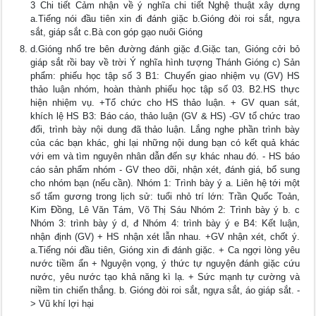
3 Chi tiết Cảm nhận về ý nghĩa chi tiết Nghệ thuật xây dựng
a.Tiếng nói đầu tiên xin đi đánh giặc b.Gióng đòi roi sắt, ngựa
sắt, giáp sắt c.Bà con góp gạo nuôi Gióng
d.Gióng nhổ tre bên đường đánh giặc đ.Giặc tan, Gióng cởi bỏ
giáp sắt rồi bay về trời Ý nghĩa hình tượng Thánh Gióng c) Sản
phẩm: phiếu học tập số 3 B1: Chuyển giao nhiệm vụ (GV) HS
thảo luận nhóm, hoàn thành phiếu học tập số 03. B2.HS thực
hiện nhiệm vụ. +Tổ chức cho HS thảo luận. + GV quan sát,
khích lệ HS B3: Báo cáo, thảo luận (GV & HS) -GV tổ chức trao
đổi, trình bày nội dung đã thảo luận. Lắng nghe phần trình bày
của các bạn khác, ghi lại những nội dung bạn có kết quả khác
với em và tìm nguyên nhân dẫn đến sự khác nhau đó. - HS báo
cáo sản phẩm nhóm - GV theo dõi, nhận xét, đánh giá, bổ sung
cho nhóm bạn (nếu cần). Nhóm 1: Trình bày ý a. Liên hệ tới một
số tấm gương trong lịch sử: tuổi nhỏ trí lớn: Trần Quốc Toản,
Kim Đồng, Lê Văn Tám, Võ Thị Sáu Nhóm 2: Trình bày ý b. c
Nhóm 3: trình bày ý d, đ Nhóm 4: trình bày ý e B4: Kết luận,
nhận định (GV) + HS nhận xét lẫn nhau. +GV nhận xét, chốt ý.
a.Tiếng nói đầu tiên, Gióng xin đi đánh giặc. + Ca ngợi lòng yêu
nước tiềm ẩn + Nguyện vọng, ý thức tự nguyện đánh giặc cứu
nước, yêu nước tạo khả năng kì lạ. + Sức mạnh tự cường và
niềm tin chiến thắng. b. Gióng đòi roi sắt, ngựa sắt, áo giáp sắt. -
> Vũ khí lợi hại