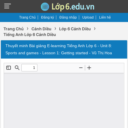
Trang Chủ
Đăng ký
Đăng nhập
Upload
Liên hệ
›
›
›
Trang Chủ
Cánh Diều
Lớp 6 Cánh Diều
Tiếng Anh Lớp 6 Cánh Diều
Thuyết minh Bài giảng E-learning Tiếng Anh Lớp 6 - Unit 8:
Sports and games - Lesson 1: Getting started - Vũ Thị Hoa