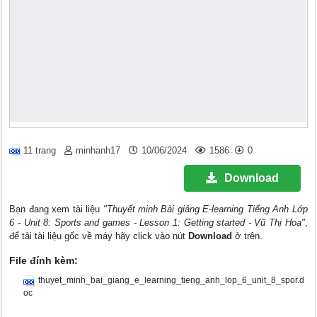
11 trang
minhanh17
10/06/2024
1586
0
Download
Bạn đang xem tài liệu
"Thuyết minh Bài giảng E-learning Tiếng Anh Lớp
6 - Unit 8: Sports and games - Lesson 1: Getting started - Vũ Thị Hoa"
,
để tải tài liệu gốc về máy hãy click vào nút
Download
ở trên.
File đính kèm:
thuyet_minh_bai_giang_e_learning_tieng_anh_lop_6_unit_8_spor.d
oc