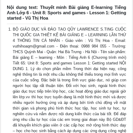
Nội dung text: Thuyết minh Bài giảng E-learning Tiếng
Anh Lớp 6 - Unit 8: Sports and games - Lesson 1: Getting
started - Vũ Thị Hoa
BỘ GIÁO DỤC VÀ ĐÀO TẠO QŨY LAWRENCE S.TING CUỘC
THI QUỐC GIA THIẾT KẾ BÀI GIẢNG E – LEARNING LẦN THỨ
4 THÔNG TIN CÁ NHÂN - Giáo viên : Vũ Thị Hoa - Email:
vuthihoaqm@gmail.com - Điện thoại: 0988 984 055 - Trường:
THCS Quỳnh Mai - Quận: Hai Bà Trưng - Hà Nội - Tên sản phẩm:
Bài giảng E – learning - Môn : Tiếng Anh 6 (Chương trình mới)
Tiết 65: Unit 8: Sports and games Lesson 1: Getting started NỘI
DUNG 1. Lý do chọn phần mềm Trong thời đại hiện nay, công
nghệ thông tin là một nhu cầu không thể thiếu trong mọi lĩnh vực
của cuộc sống. Đặc biệt là trong lĩnh vực giáo dục, nó giúp con
người học tập rất thuận tiện. Đối với học sinh, ngoài hình thức
giáo dục trực tiếp trên lớp học, các hoạt động giáo dục ngoài giờ
lên lớp.vv thì học trực tuyến đang là một hình thức mới và được
nhiều người hưởng ứng và áp dụng bởi tính chủ động về mặt
thời gian và phong phú hình thức học tập, học sinh tự học, tự
nghiên cứu và nắm được nội dung kiến thức của bài tốt. Để đáp
ứng nhu cầu tự học của các em trong giai đoạn này Bộ GD&ĐT
đã khuyến khích giáo viên ở các cấp học mở rộng hình thức dạy
– học cho học sinh bằng cách áp dụng các ứng dụng công nghệ