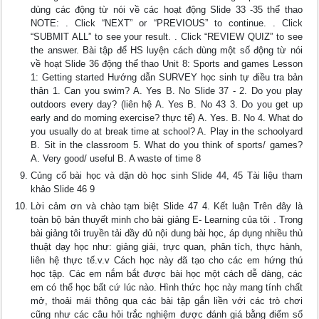
dùng các động từ nói về các hoạt động Slide 33 -35 thể thao
NOTE: . Click “NEXT” or “PREVIOUS” to continue. . Click
“SUBMIT ALL” to see your result. . Click “REVIEW QUIZ” to see
the answer. Bài tập để HS luyện cách dùng một số động từ nói
về hoạt Slide 36 động thể thao Unit 8: Sports and games Lesson
1: Getting started Hướng dẫn SURVEY học sinh tự điều tra bản
thân 1. Can you swim? A. Yes B. No Slide 37 - 2. Do you play
outdoors every day? (liên hệ A. Yes B. No 43 3. Do you get up
early and do morning exercise? thực tế) A. Yes. B. No 4. What do
you usually do at break time at school? A. Play in the schoolyard
B. Sit in the classroom 5. What do you think of sports/ games?
A. Very good/ useful B. A waste of time 8
Củng cố bài học và dặn dò học sinh Slide 44, 45 Tài liệu tham
khảo Slide 46 9
Lời cảm ơn và chào tạm biệt Slide 47 4. Kết luận Trên đây là
toàn bộ bản thuyết minh cho bài giảng E- Learning của tôi . Trong
bài giảng tôi truyền tải đầy đủ nội dung bài học, áp dụng nhiều thủ
thuật dạy học như: giảng giải, trực quan, phân tích, thực hành,
liên hệ thực tế.v.v Cách học này đã tạo cho các em hứng thú
học tập. Các em nắm bắt được bài học một cách dễ dàng, các
em có thể học bất cứ lúc nào. Hình thức học này mang tính chất
mở, thoải mái thông qua các bài tập gắn liền với các trò chơi
cũng như các câu hỏi trắc nghiệm được đánh giá bằng điểm số