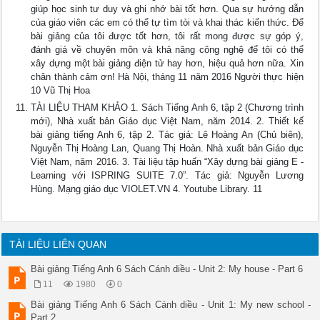
giúp học sinh tư duy và ghi nhớ bài tốt hơn. Qua sự hướng dẫn
của giáo viên các em có thể tự tìm tòi và khai thác kiến thức. Để
bài giảng của tôi được tốt hơn, tôi rất mong được sự góp ý,
đánh giá về chuyên môn và khả năng công nghệ để tôi có thể
xây dựng một bài giảng điện tử hay hơn, hiệu quả hơn nữa. Xin
chân thành cảm ơn! Hà Nội, tháng 11 năm 2016 Người thực hiện
10 Vũ Thị Hoa
TÀI LIỆU THAM KHẢO 1. Sách Tiếng Anh 6, tập 2 (Chương trình
mới), Nhà xuất bản Giáo dục Việt Nam, năm 2014. 2. Thiết kế
bài giảng tiếng Anh 6, tập 2. Tác giả: Lê Hoàng An (Chủ biên),
Nguyễn Thị Hoàng Lan, Quang Thị Hoàn. Nhà xuất bản Giáo dục
Việt Nam, năm 2016. 3. Tài liệu tập huấn “Xây dựng bài giảng E -
Learning với ISPRING SUITE 7.0”. Tác giả: Nguyễn Lương
Hùng. Mạng giáo dục VIOLET.VN 4. Youtube Library. 11
TÀI LIỆU LIÊN QUAN
Bài giảng Tiếng Anh 6 Sách Cánh diều - Unit 2: My house - Part 6
11
1980
0
Bài giảng Tiếng Anh 6 Sách Cánh diều - Unit 1: My new school -
Part 2