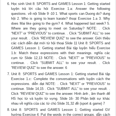
Học sinh Unit 8: SPORTS and GAMES Lesson 1: Getting started
luyện trả lời câu hỏi Exercise 1.a: Answer the following
questions. về nội Slide 9 -10 1. What sports can Duong do? dung
hội 2. Who is going to learn karate? thoại Exercise 1.a 3. Why
does Mai like going to the gym? 4. What happened last week? 5.
Where are they going to meet on Saturday? NOTE: . Click
“NEXT” or “PREVIOUS” to continue. . Click “SUBMIT ALL” to see
your result. . Click “REVIEW QUIZ” to see the answer. Giới thiệu
các cách diễn đạt mới từ hội thoại Slide 11 Unit 8: SPORTS and
GAMES Lesson 1: Getting started Bài tập luyện hiểu Exercise
1.b: Match these expressions with their meanings. nghĩa các
cụm từ Slide 12,13 NOTE: . Click “NEXT” or “PREVIOUS” to
continue. . Click “SUBMIT ALL” to see your result. . Click
“REVIEW QUIZ” to see the answer. 6
Unit 8: SPORTS and GAMES Lesson 1: Getting started Bài tập
Exercise 1.c: Complete the conversations with luyện cách the
expressions. diễn đạt NOTE: . Click “NEXT” or “PREVIOUS” to
continue. Slide 14,15 . Click “SUBMIT ALL” to see your result. .
Click “REVIEW QUIZ” to see the answer. Hình ảnh , âm thanh để
HS học từ và luyện từ vựng. Slide 16- 30 Phân biệt sự khác
nhau về nghĩa của các từ chủ Slide 31,32 đề (sport & game) 7
Unit 8: SPORTS and GAMES Lesson 1: Getting started GV
hướng Exercise 4: Put the words in the correct groups. dẫn cách