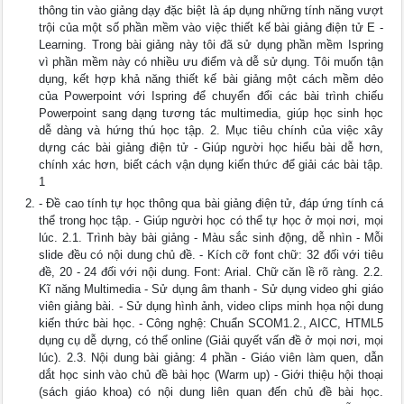
thông tin vào giảng dạy đặc biệt là áp dụng những tính năng vượt
trội của một số phần mềm vào việc thiết kế bài giảng điện tử E -
Learning. Trong bài giảng này tôi đã sử dụng phần mềm Ispring
vì phần mềm này có nhiều ưu điểm và dễ sử dụng. Tôi muốn tận
dụng, kết hợp khả năng thiết kế bài giảng một cách mềm dẻo
của Powerpoint với Ispring để chuyển đổi các bài trình chiếu
Powerpoint sang dạng tương tác multimedia, giúp học sinh học
dễ dàng và hứng thú học tập. 2. Mục tiêu chính của việc xây
dựng các bài giảng điện tử - Giúp người học hiểu bài dễ hơn,
chính xác hơn, biết cách vận dụng kiến thức để giải các bài tập.
1
- Đề cao tính tự học thông qua bài giảng điện tử, đáp ứng tính cá
thể trong học tập. - Giúp người học có thể tự học ở mọi nơi, mọi
lúc. 2.1. Trình bày bài giảng - Màu sắc sinh động, dễ nhìn - Mỗi
slide đều có nội dung chủ đề. - Kích cỡ font chữ: 32 đối với tiêu
đề, 20 - 24 đối với nội dung. Font: Arial. Chữ căn lề rõ ràng. 2.2.
Kĩ năng Multimedia - Sử dụng âm thanh - Sử dụng video ghi giáo
viên giảng bài. - Sử dụng hình ảnh, video clips minh họa nội dung
kiến thức bài học. - Công nghệ: Chuẩn SCOM1.2., AICC, HTML5
dụng cụ dễ dựng, có thể online (Giải quyết vấn đề ở mọi nơi, mọi
lúc). 2.3. Nội dung bài giảng: 4 phần - Giáo viên làm quen, dẫn
dắt học sinh vào chủ đề bài học (Warm up) - Giới thiệu hội thoại
(sách giáo khoa) có nội dung liên quan đến chủ đề bài học.