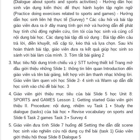
(Dialogue about sports and sports activities) - Hướng dẫn học
sinh vận dụng kiến thức để thực hành luyện tập ngôn ngữ
(Practice doing exercises related to sports and games) - Hướng
dẫn học sinh liên hệ thực tế (Survey) * Các câu hỏi và bài tập
giáo viên đưa ra ở đây mang tính gợi mở và hướng dẫn để phát
huy tính chủ động nghiên cứu, tìm tòi của học sinh và củng cố
nội dung bài học. Các dạng bài tập đã sử dụng : Bài tập điền câu
trả lời, điền khuyết, nối cặp từ, kéo thả và lựa chọn. Sau khi
hoàn thành bài tập, giáo viên đưa ra kết quả giúp học sinh so
sánh với bài làm của mình. 3. Tóm tắt bài giảng 2
Mục tiêu Nội dung trình chiếu và ý STT tưởng thiết kế Trang mở
đầu giới thiệu những Slide 1: thông tin liên quan Introduction đến
giáo viên và tên bài giảng, kết hợp với âm thanh nhạc không lời.
Giáo viên làm quen với học Slide 2- 4 sinh và Warm up dẫn dắt
học sinh vào chủ đề bài học. 3
Giáo viên giới thiệu mục tiêu của bài Slide 5 học Unit 8:
SPORTS and GAMES Lesson 1: Getting started Giáo viên giới
thiệu II. Procedure: nội dung, nhiệm vụ Task 1 • Study the
dialogue (tasks) của bài học • Revise vocabulary on sports and
Slide 6 Task 2 games Task 3 • Survey 4
Giáo viên đưa tình Slide 7 huống để Setting the dẫn dắt scene
học sinh vào nghiên cứu nội dung cụ thể bài (task 1) Giáo viên
giới thiệu hội thoại Slide 8 Dialogue 5