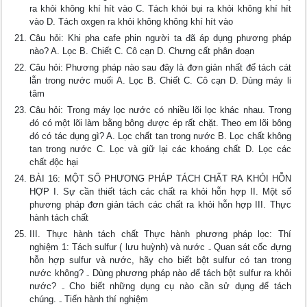
ra khỏi không khí hít vào C. Tách khói bụi ra khỏi không khí hít
vào D. Tách oxgen ra khỏi không không khí hít vào
Câu hỏi: Khi pha cafe phin người ta đã áp dụng phương pháp
nào? A. Lọc B. Chiết C. Cô cạn D. Chưng cất phân đoạn
Câu hỏi: Phương pháp nào sau đây là đơn giản nhất để tách cát
lẫn trong nước muối A. Lọc B. Chiết C. Cô cạn D. Dùng máy li
tâm
Câu hỏi: Trong máy lọc nước có nhiều lõi lọc khác nhau. Trong
đó có một lõi làm bằng bông được ép rất chặt. Theo em lõi bông
đó có tác dụng gì? A. Lọc chất tan trong nước B. Lọc chất không
tan trong nước C. Lọc và giữ lại các khoáng chất D. Lọc các
chất độc hại
BÀI 16: MỘT SỐ PHƯƠNG PHÁP TÁCH CHẤT RA KHỎI HỖN
HỢP I. Sự cần thiết tách các chất ra khỏi hỗn hợp II. Một số
phương pháp đơn giản tách các chất ra khỏi hỗn hợp III. Thực
hành tách chất
III. Thực hành tách chất Thực hành phương pháp lọc: Thí
nghiệm 1: Tách sulfur ( lưu huỳnh) và nước ₋ Quan sát cốc đựng
hỗn hợp sulfur và nước, hãy cho biết bột sulfur có tan trong
nước không? ₋ Dùng phương pháp nào để tách bột sulfur ra khỏi
nước? ₋ Cho biết những dụng cụ nào cần sử dụng để tách
chúng. ₋ Tiến hành thí nghiệm