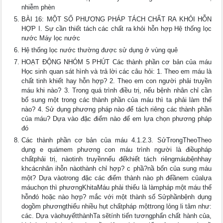
nhiễm phèn
BÀI 16: MỘT SỐ PHƯƠNG PHÁP TÁCH CHẤT RA KHỎI HỖN
HỢP I. Sự cần thiết tách các chất ra khỏi hỗn hợp Hệ thống lọc
nước Máy lọc nước
Hệ thống lọc nước thường được sử dụng ở vùng quê
HOẠT ĐỘNG NHÓM 5 PHÚT Các thành phần cơ bản của máu
Học sinh quan sát hình và trả lời các câu hỏi: 1. Theo em máu là
chất tinh khiết hay hỗn hợp? 2. Theo em con người phải truyền
máu khi nào? 3. Trong quá trình điều trị, nếu bệnh nhân chỉ cần
bổ sung một trong các thành phần của máu thì ta phải làm thế
nào? 4. Sử dụng phương pháp nào để tách riêng các thành phần
của máu? Dựa vào đặc điểm nào để em lựa chọn phương pháp
đó
Các thành phần cơ bản của máu 4.1.2.3. SửTrongTheoTheo
dụng e quámem phương con máu trình người là điềupháp
chấtphải trị, nàotinh truyềnnếu đểkhiết tách riêngmáubệnhhay
khcácnhân ihỗn nàothành chỉ hợp? c phầ?nầ bổn của sung máu
một? Dựa vàotrong đặc các điểm thành nào ph đểầnem củalựa
máuchọn thì phươngKhitaMáu phải thiếu là làmpháp một máu thế
hỗnđó hoặc nào hợp? mắc với một thành số Sửphầnbệnh dụng
dogồm phươngthiếu nhiều hụt chấtpháp mộttrong lỏng li tâm như:
các. Dựa vàohuyếtthànhTa sẽtính tiến tươngphẩn chất hành của,