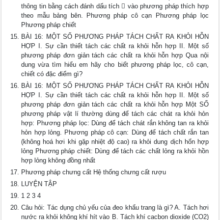
thông tin bằng cách đánh dấu tích  vào phương pháp thích hợp
theo mẫu bảng bên. Phương pháp cô cạn Phương pháp lọc
Phương pháp chiết
BÀI 16: MỘT SỐ PHƯƠNG PHÁP TÁCH CHẤT RA KHỎI HỖN
HỢP I. Sự cần thiết tách các chất ra khỏi hỗn hợp II. Một số
phương pháp đơn giản tách các chất ra khỏi hỗn hợp Qua nội
dung vừa tìm hiểu em hãy cho biết phương pháp lọc, cô cạn,
chiết có đặc điểm gì?
BÀI 16: MỘT SỐ PHƯƠNG PHÁP TÁCH CHẤT RA KHỎI HỖN
HỢP I. Sự cần thiết tách các chất ra khỏi hỗn hợp II. Một số
phương pháp đơn giản tách các chất ra khỏi hỗn hợp Một SỐ
phương pháp vật lí thường dùng để tách các chát ra khỏi hỏn
hợp: Phương pháp lọc: Dùng để tách chát rắn không tan ra khỏi
hỏn hợp lỏng. Phương pháp cô cạn: Dùng để tách chất rắn tan
(không hoá hơi khi gặp nhiệt độ cao) ra khỏi dung dịch hổn hợp
lỏng Phương pháp chiết: Dùng để tách các chất lỏng ra khỏi hồn
hợp lỏng không đồng nhất
Phương pháp chưng cất Hệ thống chưng cất rượu
LUYỆN TẬP
1 2 3 4
Câu hỏi: Tác dụng chủ yếu của đeo khẩu trang là gì? A. Tách hơi
nước ra khỏi không khí hít vào B. Tách khí cacbon dioxide (CO2)