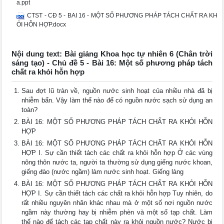
a.ppt
CTST - CĐ 5 - BAI 16 - MỘT SỐ PHƯƠNG PHÁP TÁCH CHẤT RA KH
ỎI HỖN HỢP.docx
Nội dung text: Bài giảng Khoa học tự nhiên 6 (Chân trời
sáng tạo) - Chủ đề 5 - Bài 16: Một số phương pháp tách
chất ra khỏi hỗn hợp
Sau đợt lũ tràn về, nguồn nước sinh hoạt của nhiều nhà đã bị
nhiễm bẩn. Vậy làm thế nào để có nguồn nước sạch sử dụng an
toàn?
BÀI 16: MỘT SỐ PHƯƠNG PHÁP TÁCH CHẤT RA KHỎI HỖN
HỢP
BÀI 16: MỘT SỐ PHƯƠNG PHÁP TÁCH CHẤT RA KHỎI HỖN
HỢP I. Sự cần thiết tách các chất ra khỏi hỗn hợp Ở các vùng
nông thôn nước ta, người ta thường sử dụng giếng nước khoan,
giếng đào (nước ngầm) làm nước sinh hoạt. Giếng làng
BÀI 16: MỘT SỐ PHƯƠNG PHÁP TÁCH CHẤT RA KHỎI HỖN
HỢP I. Sự cần thiết tách các chất ra khỏi hỗn hợp Tuy nhiên, do
rất nhiều nguyên nhân khác nhau mà ở một số nơi nguồn nước
ngầm này thường hay bị nhiễm phèn và một số tạp chất. Làm
thế nào để tách các tạp chất này ra khỏi nguồn nước? Nước bị