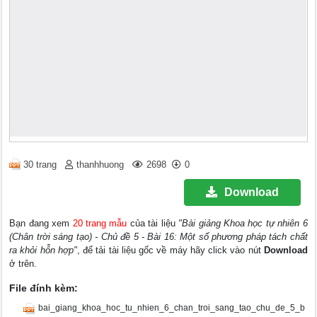
30 trang
thanhhuong
2698
0
Download
Bạn đang xem
20 trang mẫu
của tài liệu
"Bài giảng Khoa học tự nhiên 6
(Chân trời sáng tạo) - Chủ đề 5 - Bài 16: Một số phương pháp tách chất
ra khỏi hỗn hợp"
, để tải tài liệu gốc về máy hãy click vào nút
Download
ở trên.
File đính kèm:
bai_giang_khoa_hoc_tu_nhien_6_chan_troi_sang_tao_chu_de_5_b