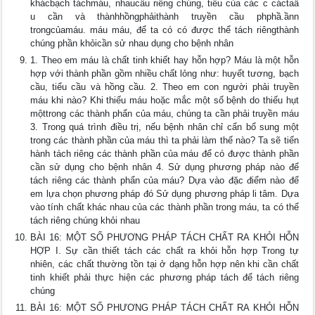
khácbạch táchmáu, nhaucầu riêng chúng, tiểu của các c cáctaầ
u cần và thànhhồngphảithành truyền cầu phphầ.ầnn
trongcủamáu. máu máu, để ta có có được thể tách riêngthành
chúng phần khỏicần sử nhau dụng cho bệnh nhân
1. Theo em máu là chất tinh khiết hay hỗn hợp? Máu là một hỗn
hợp với thành phần gồm nhiều chất lỏng như: huyết tương, bạch
cầu, tiểu cầu và hồng cầu. 2. Theo em con người phải truyền
máu khi nào? Khi thiếu máu hoặc mắc một số bệnh do thiếu hụt
mộttrong các thành phẩn của máu, chúng ta cần phải truyền máu
3. Trong quá trình điều trị, nếu bệnh nhân chỉ cẩn bổ sung một
trong các thành phần của máu thì ta phải làm thế nào? Ta sẽ tiến
hành tách riêng các thành phần của máu để có được thành phần
cần sử dụng cho bệnh nhân 4. Sử dụng phương pháp nào để
tách riêng các thành phẩn của máu? Dựa vào đặc điểm nào để
em lựa chọn phương pháp đó Sử dụng phương pháp li tâm. Dựa
vào tính chất khác nhau của các thành phần trong máu, ta có thể
tách riêng chúng khỏi nhau
BÀI 16: MỘT SỐ PHƯƠNG PHÁP TÁCH CHẤT RA KHỎI HỖN
HỢP I. Sự cần thiết tách các chất ra khỏi hỗn hợp Trong tự
nhiên, các chất thường tồn tại ở dạng hỗn hợp nên khi cần chất
tinh khiết phải thực hiện các phương pháp tách để tách riêng
chúng
BÀI 16: MỘT SỐ PHƯƠNG PHÁP TÁCH CHẤT RA KHỎI HỖN