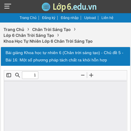
Trang Chủ
Đăng ký
Đăng nhập
Upload
Liên hệ
›
›
Trang Chủ
Chân Trời Sáng Tạo
›
Lớp 6 Chân Trời Sáng Tạo
Khoa Học Tự Nhiên Lớp 6 Chân Trời Sáng Tạo
Bài giảng Khoa học tự nhiên 6 (Chân trời sáng tạo) - Chủ đề 5 -
Bài 16: Một số phương pháp tách chất ra khỏi hỗn hợp