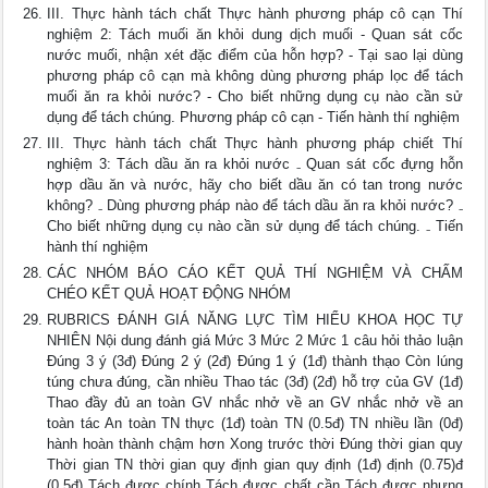
III. Thực hành tách chất Thực hành phương pháp cô cạn Thí
nghiệm 2: Tách muối ăn khỏi dung dịch muối - Quan sát cốc
nước muối, nhận xét đặc điểm của hỗn hợp? - Tại sao lại dùng
phương pháp cô cạn mà không dùng phương pháp lọc để tách
muối ăn ra khỏi nước? - Cho biết những dụng cụ nào cần sử
dụng để tách chúng. Phương pháp cô cạn - Tiến hành thí nghiệm
III. Thực hành tách chất Thực hành phương pháp chiết Thí
nghiệm 3: Tách dầu ăn ra khỏi nước ₋ Quan sát cốc đựng hỗn
hợp dầu ăn và nước, hãy cho biết dầu ăn có tan trong nước
không? ₋ Dùng phương pháp nào để tách dầu ăn ra khỏi nước? ₋
Cho biết những dụng cụ nào cần sử dụng để tách chúng. ₋ Tiến
hành thí nghiệm
CÁC NHÓM BÁO CÁO KẾT QUẢ THÍ NGHIỆM VÀ CHẤM
CHÉO KẾT QUẢ HOẠT ĐỘNG NHÓM
RUBRICS ĐÁNH GIÁ NĂNG LỰC TÌM HIỂU KHOA HỌC TỰ
NHIÊN Nội dung đánh giá Mức 3 Mức 2 Mức 1 câu hỏi thảo luận
Đúng 3 ý (3đ) Đúng 2 ý (2đ) Đúng 1 ý (1đ) thành thạo Còn lúng
túng chưa đúng, cần nhiều Thao tác (3đ) (2đ) hỗ trợ của GV (1đ)
Thao đầy đủ an toàn GV nhắc nhở về an GV nhắc nhở về an
toàn tác An toàn TN thực (1đ) toàn TN (0.5đ) TN nhiều lần (0đ)
hành hoàn thành chậm hơn Xong trước thời Đúng thời gian quy
Thời gian TN thời gian quy định gian quy định (1đ) định (0.75)đ
(0.5đ) Tách được chính Tách được chất cần Tách được nhưng