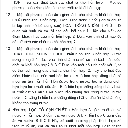
HỢP I. Sự cần thiết tách các chất ra khỏi hỗn hợp II. Một số
phương pháp đơn giản tách các chất ra khỏi hỗn hợp
II. Một số phương pháp đơn giản tách các chất ra khỏi hỗn hợp
Chiếu hình ảnh 3 hỗn hợp, được đựng trong 3 cốc ( chưa chuẩn
bị kịp ảnh, sẽ bổ sung sau) HOẠT ĐỘNG NHÓM 3 PHÚT HS
quan sát hình và trả lời các câu hỏi sau: 1. Hãy cho biết đặc
điểm khác nhau của mỗi hỗn hợp. 2. Dựa vào tính chất nào để
có thể tách các chất ra khỏi hỗn hợp?
II. Một số phương pháp đơn giản tách các chất ra khỏi hỗn hợp
HOẠT ĐỘNG NHÓM 3 PHÚT Chiếu hình ảnh 3 hỗn hợp, được
đựng trong 3 1. Dựa vào tính chất nào để có thể tách các cốc:
chất ra khỏi hỗn hợp? A B C Dựa vào một số tính chất vật lí, ta
có thể tách riêng các chất ra khỏi hỗn hợp. 2. Hãy cho biết đặc
điểm khác nhau của mỗi hỗn hợp. - A là hỗn hợp đồng nhất vì
muối ăn tan Hỗn Hỗn Hỗn được trong nước, tạo ra dung dịch.
hợp hợp hợp muối dầu ăn - B là hỗn hợp không đồng nhất vì cát
là chất cát và ăn và và nước rắn không tan trong nước, nước
nước - C cũng là hỗn hợp không đồng nhất vì dầu ăn là chất lỏng
không tan trong nước
Hỗn hợp LỌC CÔ CẠN CHIẾT • Hỗn hợp A gồm muối ăn và
nước; • Hỗn hợp B gồm cát và nước; A  • Hỗn hợp C gồm dầu
ăn và nước. B  C  Hãy đề xuất phương pháp thích hợp để
tách muối ăn, cát và dầu ăn ra khỏi mỗi hỗn hợp Hoàn thành