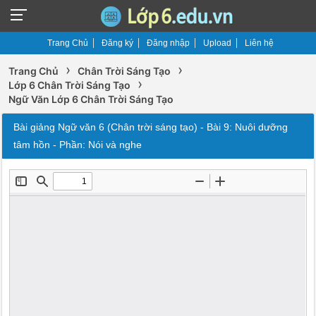
Trang Chủ
Đăng ký
Đăng nhập
Upload
Liên hệ
›
›
Trang Chủ
Chân Trời Sáng Tạo
›
Lớp 6 Chân Trời Sáng Tạo
Ngữ Văn Lớp 6 Chân Trời Sáng Tạo
Bài giảng Ngữ văn 6 (Chân trời sáng tạo) - Bài 9: Nuôi dưỡng
tâm hồn - Phần: Nói và nghe