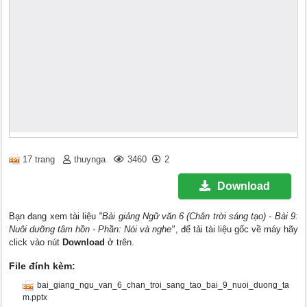
17 trang
thuynga
3460
2
Download
Bạn đang xem tài liệu
"Bài giảng Ngữ văn 6 (Chân trời sáng tạo) - Bài 9:
Nuôi dưỡng tâm hồn - Phần: Nói và nghe"
, để tải tài liệu gốc về máy hãy
click vào nút
Download
ở trên.
File đính kèm:
bai_giang_ngu_van_6_chan_troi_sang_tao_bai_9_nuoi_duong_ta
m.pptx