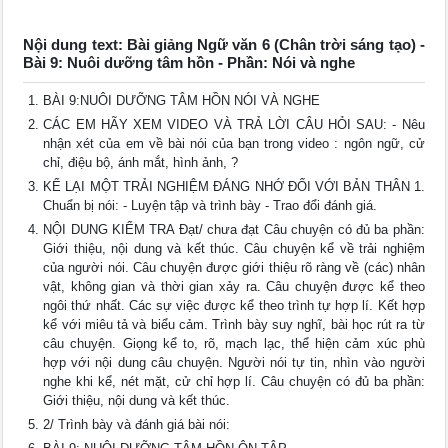
Nội dung text: Bài giảng Ngữ văn 6 (Chân trời sáng tạo) -
Bài 9: Nuôi dưỡng tâm hồn - Phần: Nói và nghe
BÀI 9:NUÔI DƯỠNG TÂM HỒN NÓI VÀ NGHE
CÁC EM HÃY XEM VIDEO VÀ TRẢ LỜI CÂU HỎI SAU: - Nêu
nhận xét của em về bài nói của bạn trong video : ngôn ngữ, cử
chỉ, điệu bộ, ánh mắt, hình ảnh, ?
KỂ LẠI MỘT TRẢI NGHIỆM ĐÁNG NHỚ ĐỐI VỚI BẢN THÂN 1.
Chuẩn bị nói: - Luyện tập và trình bày - Trao đổi đánh giá.
NỘI DUNG KIỂM TRA Đạt/ chưa đạt Câu chuyện có đủ ba phần:
Giới thiệu, nội dung và kết thúc. Câu chuyện kể về trải nghiệm
của người nói. Câu chuyện được giới thiệu rõ ràng về (các) nhân
vật, không gian và thời gian xảy ra. Câu chuyện được kể theo
ngôi thứ nhất. Các sự việc được kể theo trình tự hợp lí. Kết hợp
kể với miêu tả và biểu cảm. Trình bày suy nghĩ, bài học rút ra từ
câu chuyện. Giọng kể to, rõ, mạch lạc, thể hiện cảm xúc phù
hợp với nội dung câu chuyện. Người nói tự tin, nhìn vào người
nghe khi kể, nét mặt, cử chỉ hợp lí. Câu chuyện có đủ ba phần:
Giới thiệu, nội dung và kết thúc.
2/ Trình bày và đánh giá bài nói: