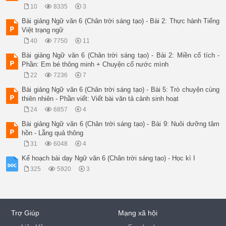
10
8335
3
Bài giảng Ngữ văn 6 (Chân trời sáng tạo) - Bài 2: Thực hành Tiếng
Việt trạng ngữ
40
7750
11
Bài giảng Ngữ văn 6 (Chân trời sáng tạo) - Bài 2: Miền cổ tích -
Phần: Em bé thông minh + Chuyện cổ nước mình
22
7236
7
Bài giảng Ngữ văn 6 (Chân trời sáng tạo) - Bài 5: Trò chuyện cùng
thiên nhiên - Phần viết: Viết bài văn tả cảnh sinh hoạt
24
6857
4
Bài giảng Ngữ văn 6 (Chân trời sáng tạo) - Bài 9: Nuôi dưỡng tâm
hồn - Lẵng quả thông
31
6048
4
Kế hoạch bài dạy Ngữ văn 6 (Chân trời sáng tạo) - Học kì I
325
5920
3
Trợ Giúp
Mạng xã hội