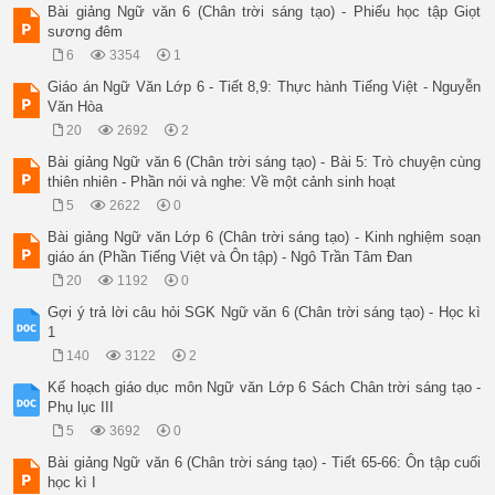
Bài giảng Ngữ văn 6 (Chân trời sáng tạo) - Phiếu học tập Giọt
sương đêm
6
3354
1
Giáo án Ngữ Văn Lớp 6 - Tiết 8,9: Thực hành Tiếng Việt - Nguyễn
Văn Hòa
20
2692
2
Bài giảng Ngữ văn 6 (Chân trời sáng tạo) - Bài 5: Trò chuyện cùng
thiên nhiên - Phần nói và nghe: Về một cảnh sinh hoạt
5
2622
0
Bài giảng Ngữ văn Lớp 6 (Chân trời sáng tạo) - Kinh nghiệm soạn
giáo án (Phần Tiếng Việt và Ôn tập) - Ngô Trần Tâm Đan
20
1192
0
Gợi ý trả lời câu hỏi SGK Ngữ văn 6 (Chân trời sáng tạo) - Học kì
1
140
3122
2
Kế hoạch giáo dục môn Ngữ văn Lớp 6 Sách Chân trời sáng tạo -
Phụ lục III
5
3692
0
Bài giảng Ngữ văn 6 (Chân trời sáng tạo) - Tiết 65-66: Ôn tập cuối
học kì I