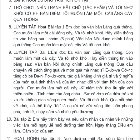
BÀI 9: NUÔI DƯỠNG TÂM HỒN ÔN TẬP
TRÒ CHƠI: NHÌN TRANH BẮT CHỮ (TÁC PHẨM) VÀ TÔI NHỚ
KHÓI CÔ BÉ BÁN DIÊM TÔI MUỐN LÀM MỘT CÁILẴNG CÂY
QUẢ THÔNG
LUYỆN TẬP Hoạt Bài tập 1:Em đọc ba văn bản Lẵng quả thông,
Con muốn làm một cái động cây, Và tôi nhớ khói. Hãy điền thông
tin vào bảng sau: nhóm (3 phút) Văn bản Nội dung chính Lẵng
quả thông Con muốn làm một cái cây Và tôi nhớ khói
LUYỆN TẬP Bài 1:Em đọc ba văn bản Lẵng quả thông, Con
muốn làm một cái cây, Và tôi nhớ khói. Hãy điền thông tin vào
bảng sau: Văn bản Nội dung chính Lẵng quả thông Qua câu
chuyện về cách tặng quà và món quà mà nhạc sĩ E-đơ-va Gờ-ric
tặng cô bé Đa-ni Pơ-đơ-xơn, tác giả khẳng định giá trị và ý nghĩa
của món quà tinh thần và của âm nhạc đối với tâm hồn của con
người. Con muốn làm một cái cây -Kỉ niệm thời thơ ấu gắn với
thiên nhiên. -Tình cảm của ông cháu. -Sự cô đơn của đứa trẻ khi
xa rời không gian sống quen thuộc. Và tôi nhớ khói Qua nỗi nhớ
về khói, có thể thấy “tôi” là người có đời sống tâm hồn phong
phú, tinh tế, nhạy cảm và nhiều yêu thương.
Bài tập 2: Em hãy trình bày và nêu cảm nhận cá nhân về những
việc làm mỗi ngày để nuôi dưỡng tâm hồn. Ngày tháng Điều em
làm. Cảm xúc của em
HOẠT ĐỘNG Bài tập 3. Nuôi dưỡng một đời sống tâm hồn