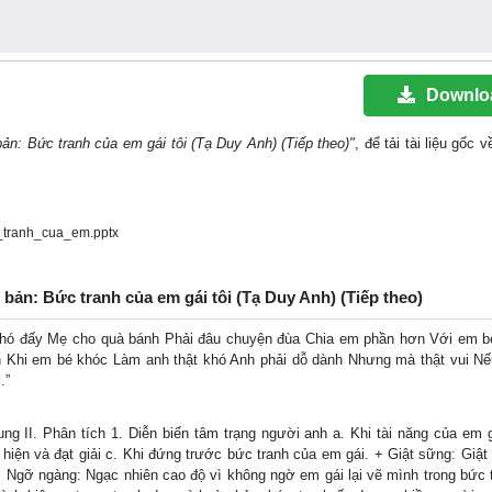
Downlo
bản: Bức tranh của em gái tôi (Tạ Duy Anh) (Tiếp theo)"
, để tải tài liệu gốc
tranh_cua_em.pptx
n bản: Bức tranh của em gái tôi (Tạ Duy Anh) (Tiếp theo)
khó đấy Mẹ cho quà bánh Phải đâu chuyện đùa Chia em phần hơn Với em b
 Khi em bé khóc Làm anh thật khó Anh phải dỗ dành Nhưng mà thật vui N
.”
ung II. Phân tích 1. Diễn biến tâm trạng người anh a. Khi tài năng của em 
 hiện và đạt giải c. Khi đứng trước bức tranh của em gái. + Giật sững: Giật
 + Ngỡ ngàng: Ngạc nhiên cao độ vì không ngờ em gái lại vẽ mình trong bức 