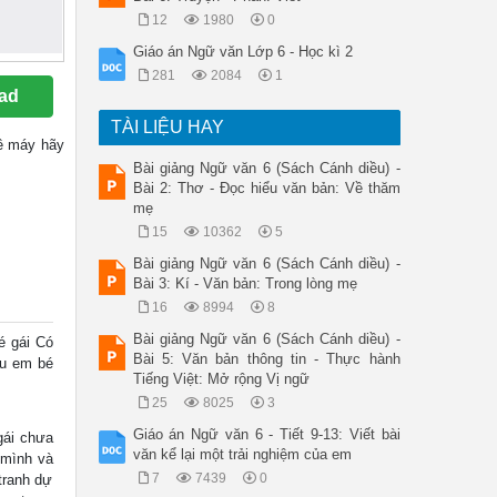
12
1980
0
Giáo án Ngữ văn Lớp 6 - Học kì 2
281
2084
1
ad
TÀI LIỆU HAY
 về máy hãy
Bài giảng Ngữ văn 6 (Sách Cánh diều) -
Bài 2: Thơ - Đọc hiểu văn bản: Về thăm
mẹ
15
10362
5
Bài giảng Ngữ văn 6 (Sách Cánh diều) -
Bài 3: Kí - Văn bản: Trong lòng mẹ
16
8994
8
Bài giảng Ngữ văn 6 (Sách Cánh diều) -
é gái Có
Bài 5: Văn bản thông tin - Thực hành
ếu em bé
Tiếng Việt: Mở rộng Vị ngữ
25
8025
3
Giáo án Ngữ văn 6 - Tiết 9-13: Viết bài
gái chưa
văn kể lại một trải nghiệm của em
 mình và
7
7439
0
tranh dự