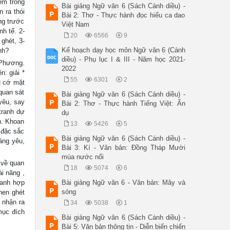
em trong
Bài giảng Ngữ văn 6 (Sách Cánh diều) -
 ra thói
Bài 2: Thơ - Thực hành đọc hiểu ca dao
ng trước
Việt Nam
h tế. 2-
20
6566
9
ghét, 3-
Kế hoạch dạy học môn Ngữ văn 6 (Cánh
nh?
diều) - Phụ lục I & III - Năm học 2021-
 Phương.
2022
n: giải *
55
6301
2
u cớ mặt
quan sát
Bài giảng Ngữ văn 6 (Sách Cánh diều) -
yêu, say
Bài 2: Thơ - Thực hành Tiếng Việt: Ẩn
tranh dự
dụ
h. Khoan
13
5426
5
 đặc sắc
Bài giảng Ngữ văn 6 (Sách Cánh diều) -
đáng yêu,
Bài 3: Kí - Văn bản: Đồng Tháp Mười
mùa nước nổi
 về quan
18
5074
6
ài năng ,
 anh hợp
Bài giảng Ngữ văn 6 - Văn bản: Mây và
sóng
hen ghét
 nhận ra
34
5038
1
mục đích
Bài giảng Ngữ văn 6 (Sách Cánh diều) -
Bài 5: Văn bản thông tin - Diễn biến chiến