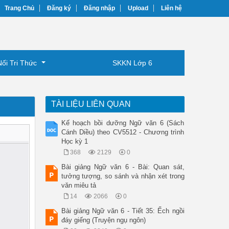
Trang Chủ
Đăng ký
Đăng nhập
Upload
Liên hệ
Nối Tri Thức
SKKN Lớp 6
TÀI LIỆU LIÊN QUAN
Kế hoạch bồi dưỡng Ngữ văn 6 (Sách
Cánh Diều) theo CV5512 - Chương trình
Học kỳ 1
368
2129
0
Bài giảng Ngữ văn 6 - Bài: Quan sát,
tưởng tượng, so sánh và nhận xét trong
văn miêu tả
14
2066
0
Bài giảng Ngữ văn 6 - Tiết 35: Ếch ngồi
đáy giếng (Truyện ngụ ngôn)