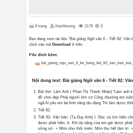
9 trang
thanhhuong
2178
0
Bạn đang xem tài liệu
"Bài giảng Ngữ văn 6 - Tiết 82: Văn 
click vào nút
Download
ở trên.
File đính kèm:
bai_giang_ngu_van_6_ke_bang_tiet_82_van_ban_buc_
Nội dung text: Bài giảng Ngữ văn 6 - Tiết 82: Vă
Bài thơ: Làm Anh ( Phan Thị Thanh Nhàn) “Làm anh 
đồ chơi đẹp Phải người lớn cơ Cũng nhường em luôn
ngã Ai yêu em bé Anh nâng dịu dàng Thì làm được thôi
Tiết 82:
Tiết 82- Văn bản: (Tạ Duy Anh) I. Đọc và tìm hiểu ch
được phát hiện. b. Khi tài năng của em gái được phát
sững sờ. + Nhìn như thôi miên: Nhìn thu hết tâm trí.