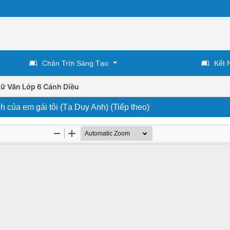
Chân Trời Sáng Tạo
Kết 
ữ Văn Lớp 6 Cánh Diều
h của em gái tôi (Tạ Duy Anh) (Tiếp theo)