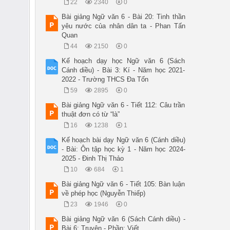
22
2340
0
Bài giảng Ngữ văn 6 - Bài 20: Tinh thần
yêu nước của nhân dân ta - Phan Tấn
Quan
44
2150
0
Kế hoạch dạy học Ngữ văn 6 (Sách
Cánh diều) - Bài 3: Kí - Năm học 2021-
2022 - Trường THCS Đa Tốn
59
2895
0
Bài giảng Ngữ văn 6 - Tiết 112: Câu trần
thuật đơn có từ “là”
16
1238
1
Kế hoạch bài dạy Ngữ văn 6 (Cánh diều)
- Bài: Ôn tập học kỳ 1 - Năm học 2024-
2025 - Đinh Thị Thảo
10
684
1
Bài giảng Ngữ văn 6 - Tiết 105: Bàn luận
về phép học (Nguyễn Thiếp)
23
1946
0
Bài giảng Ngữ văn 6 (Sách Cánh diều) -
Bài 6: Truyện - Phần: Viết