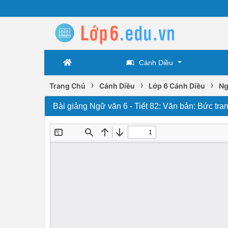
Cánh Diều
›
›
›
Trang Chủ
Cánh Diều
Lớp 6 Cánh Diều
Ng
Bài giảng Ngữ văn 6 - Tiết 82: Văn bản: Bức tran