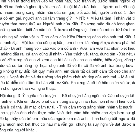
mình hiện ra trong tranh đẹp và hoàn hảo, bức tranh ấy được nhiều người x
h đã xa lánh và ghen tị với em gái. thuật khăn trải bàn. - Người anh đã nhận
c nhóm: trong sáng, nhân hậu của em gái; biết xấu hổ, người anh có 1- Đứ
a cô em gái. người anh có tâm trạng gì? => NT: + Miêu tả tâm lí nhân vật tin
ruyện tâm trạng ấy? => Người anh của Kiều Phương mặc dù có lòng ghen 
ững sai lầm, biết ăn năn hối lỗi trước những việc làm của mình. từ bức tra
ệu chung về nhân vật b. Tình cảm của Kiều Phương dành cho anh trai Kiều
ức tranh đạt - Mặt lúc nào cũng bị bẩn, lem nhem. tài năng được được phát hiệ
vẻ chấp - Bị anh mắng vô - Lao vào ôm cổ anh - Vừa làm vừa hát nhận biệt hiệ
miệng dẩu ra. cả anh cùng đi nhận - Yêu thích vẽ. tặng, dùng tên - Xét nét, 
đó để xưng hô anh vì xem anh là bất ngờ cho anh nhiên, hiếu động, đáng 
dự và có tài năng hội họa. chọn anh để vẽ thi cô đã vẽ anh trai trong bức 
g không thay đổi: Rất quý mến anh, em dành tất cả tình cảm tốt đẹp cho an
ng + Nghệ thuật: và tin tưởng vào phẩm chất tốt đẹp của anh trai. - Miêu tả
- Miêu tả diễn diến tâm lí nhân vật. =>Kiều Phương là cô bé hồn nhiên vô tư, 
nh cho người thân và nghệ thuật.
- Nội dung: 3- Ý nghĩa của truyện . - Kể chuyện bằng ngôi thứ Câu chuyện kể
h, anh em. Khi em được phát cảm trong sáng , nhân hậu hồn nhiên ) hiện có t
n tâm lí có thái độ mặc cảm tự ti, - Tình cảm trong sáng nhân nhân vật người
ớn hơn, phản ánh chân thực mặc Nhờ tình cảm hồn nhiên cao đẹp hơn sự g
 ,đố kị. thấy của trẻ em. hậu của người em mà anh - Tình huống bất ngờ ở đã
giả muốn một kết thúc có hậu mà vẫn gợi chúng ta suy nghĩ về đạt được 
công của người khác .