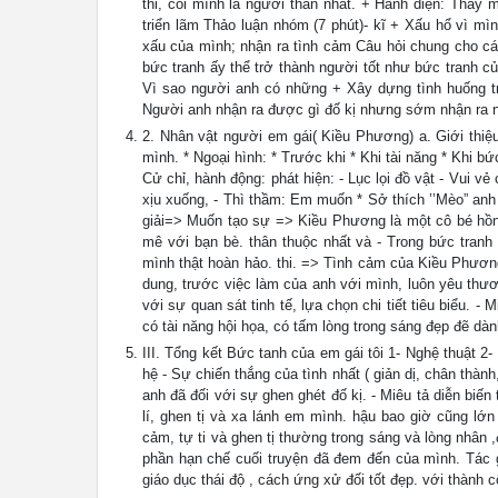
thi, coi mình là người thân nhất. + Hãnh diện: Thấy 
triển lãm Thảo luận nhóm (7 phút)- kĩ + Xấu hổ vì mìn
xấu của mình; nhận ra tình cảm Câu hỏi chung cho cá
bức tranh ấy thể trở thành người tốt như bức tranh củ
Vì sao người anh có những + Xây dựng tình huống t
Người anh nhận ra được gì đố kị nhưng sớm nhận ra nh
2. Nhân vật người em gái( Kiều Phương) a. Giới thi
mình. * Ngoại hình: * Trước khi * Khi tài năng * Khi b
Cử chỉ, hành động: phát hiện: - Lục lọi đồ vật - Vui 
xịu xuống, - Thì thầm: Em muốn * Sở thích ’’Mèo” anh 
giải=> Muốn tạo sự => Kiều Phương là một cô bé hồn 
mê với bạn bè. thân thuộc nhất và - Trong bức tranh 
mình thật hoàn hảo. thi. => Tình cảm của Kiều Phươn
dung, trước việc làm của anh với mình, luôn yêu thươ
với sự quan sát tinh tế, lựa chọn chi tiết tiêu biểu. 
có tài năng hội họa, có tấm lòng trong sáng đẹp đẽ dà
III. Tổng kết Bức tanh của em gái tôi 1- Nghệ thuật 2
hệ - Sự chiến thắng của tình nhất ( giản dị, chân thàn
anh đã đối với sự ghen ghét đố kị. - Miêu tả diễn biế
lí, ghen tị và xa lánh em mình. hậu bao giờ cũng l
cảm, tự ti và ghen tị thường trong sáng và lòng nhân
phần hạn chế cuối truyện đã đem đến của mình. Tác 
giáo dục thái độ , cách ứng xử đối tốt đẹp. với thành 