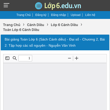
Trang Chủ
Đăng ký
Đăng nhập
Upload
Liên hệ
›
›
›
Trang Chủ
Cánh Diều
Lớp 6 Cánh Diều
Toán Lớp 6 Cánh Diều
Bài giảng Toán Lớp 6 (Sách Cánh diều) - Đại số - Chương 2, Bài
2: Tập hợp các số nguyên - Nguyễn Văn Vinh