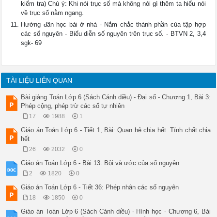
kiểm tra) Chú ý: Khi nói trục số mà không nói gì thêm ta hiểu nói
về trục số nằm ngang.
Hướng đãn học bài ở nhà - Nắm chắc thành phần của tập hợp
các số nguyên - Biểu diễn số nguyên trên trục số. - BTVN 2, 3,4
sgk- 69
TÀI LIỆU LIÊN QUAN
Bài giảng Toán Lớp 6 (Sách Cánh diều) - Đại số - Chương 1, Bài 3:
Phép cộng, phép trừ các số tự nhiên
17
1988
1
Giáo án Toán Lớp 6 - Tiết 1, Bài: Quan hệ chia hết. Tính chất chia
hết
26
2032
0
Giáo án Toán Lớp 6 - Bài 13: Bội và ước của số nguyên
2
1820
0
Giáo án Toán Lớp 6 - Tiết 36: Phép nhân các số nguyên
18
1850
0
Giáo án Toán Lớp 6 (Sách Cánh diều) - Hình học - Chương 6, Bài