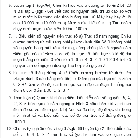
Luyện tập 1: (sgk/64) Chọn kí hiệu vào ô vuông a) -16 ∈ Z b) -20
N Bài tập 1 (sgk - 69) Viết các số nguyên biểu thị độ cao so với
mực nước biển trong các tình huống sau: a) Máy bay bay ở độ
cao 10 000 m +10 000 m b) Mực nước biển 0 m c) Tàu ngầm
chạy dưới mực nước biển 100m - 100 m
II. Biểu diễn số nguyên trên trục số a) Trục số nằm ngang Chiều
dương hướng từ trái sang phải (được đánh dấu Số 0 không phải
số nguyên bằng mũi tên) dương, cũng không là số nguyên âm
Điểm gốc của +/ Đơn vị đo độ dài trục số. trên trục số là độ dài
đoạn thẳng nối điểm 0 với điểm 1 -6 -5 -4 -3 -2 -1 0 1 2 3 4 5 6 số
nguyên âm số nguyên dương Tập hợp số nguyên Z
b) Trục số thắng đứng. 4 +/ Chiều dương hướng từ dưới lên
(được đánh 3 dấu bằng mũi tên) +/ Điểm gốc của trục số là điểm
0. 2 +/ Đơn vị đo độ dài trên trục số là độ dài đoạn 1 thẳng nối
điểm 0 với điểm 1 00 -1 -2 -3 -4
Thảo luận a) Quan sát những điểm biểu diễn các số nguyên -5;-4;
-2; 3; 5 trên trục số nằm ngang ở Hình 3 nêu nhận xét vị trí của
điểm đó so với điểm gốc 0 b) Nêu số đo nhiệt độ được chỉ trong
mỗi nhiệt kế và biểu diễn các số đó trên trục số thẳng đứng ở
Hình 4
Cho hs tự nghiên cứu ví dụ 3 /sgk -66 Luyên tập 2. Biểu diễn các
số -7; -6;-4; 0; 2; 4 trên trục số (y/c hs làm vào vở, giáo viên