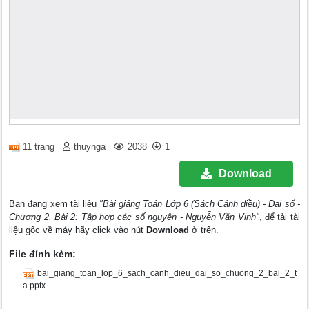
11 trang
thuynga
2038
1
Download
Bạn đang xem tài liệu
"Bài giảng Toán Lớp 6 (Sách Cánh diều) - Đại số -
Chương 2, Bài 2: Tập hợp các số nguyên - Nguyễn Văn Vinh"
, để tải tài
liệu gốc về máy hãy click vào nút
Download
ở trên.
File đính kèm:
bai_giang_toan_lop_6_sach_canh_dieu_dai_so_chuong_2_bai_2_t
a.pptx