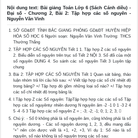
Nội dung text: Bài giảng Toán Lớp 6 (Sách Cánh diều) -
Đại số - Chương 2, Bài 2: Tập hợp các số nguyên -
Nguyễn Văn Vinh
SỞ GD&ĐT TỈNH BẮC GIANG PHÒNG GD&ĐT HUYỆN HIỆP
HÒA SỐ HỌC 6 Người soạn: Nguyễn Văn Vinh Trường: THCS
Thường Thắng
TẬP HỢP CÁC SỐ NGUYÊN Tiết 1 1. Tập hợp Z các số nguyên
2. Biểu diễn số nguyên trên trục số Tiết 2 NỘI 3. Số đối của một
số nguyên DUNG 4. So sánh các số nguyên Tiết 3 Luyên tập
chung
Bài 2: TẬP HỢP CÁC SỐ NGUYÊN Tiết 1 Quan sát bảng, thảo
luận nhóm trả lời câu hỏi sau: +/ Viết tập hợp các số chỉ nhiệt độ
trong bảng? +/ Tập hợp đó gồm những loại số nào? +/ Tập hợp
các số chỉ nhiệt độ trong bảng là:
I.Tập hợp Z các Số nguyên: TậpTập hợp hợp các các số số Tập
hợp các số nguyêntự nhiên dương N nguyên âm -2 -1 0 1 -3 2 4
5 -4 -5 3 Tập hợp các số nguyên Z = ; -3; -2; -1; 0; 1; 2; 3; 
Chú ý: - Số 0 không phải là số nguyên âm, cũng không phải là số
nguyên dương. - Các số nguyên dương 1, 2, 3, đều mang dấu
“+” nên còn được viết là +1, +2, +3, Ví dụ 1: Số nào là số
nguyên, số nào không là số nguyên trong các số sau: