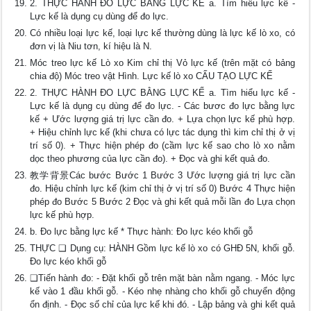
2. THỰC HÀNH ĐO LỰC BẰNG LỰC KẾ a. Tìm hiểu lực kế -
Lực kế là dụng cụ dùng để đo lực.
Có nhiều loại lực kế, loại lực kế thường dùng là lực kế lò xo, có
đơn vị là Niu tơn, kí hiệu là N.
Móc treo lực kế Lò xo Kim chỉ thị Vỏ lực kế (trên mặt có bảng
chia độ) Móc treo vật Hình. Lực kế lò xo CẤU TẠO LỰC KẾ
2. THỰC HÀNH ĐO LỰC BẰNG LỰC KẾ a. Tìm hiểu lực kế -
Lực kế là dụng cụ dùng để đo lực. - Các bươc đo lực bằng lực
kế + Ước lượng giá trị lực cần đo. + Lựa chọn lực kế phù hợp.
+ Hiệu chỉnh lực kế (khi chưa có lực tác dụng thì kim chỉ thị ở vị
trí số 0). + Thực hiện phép đo (cầm lực kế sao cho lò xo nằm
dọc theo phương của lực cần đo). + Đọc và ghi kết quả đo.
教学背景Các bước Bước 1 Bước 3 Ước lượng giá trị lực cần
đo. Hiệu chỉnh lực kế (kim chỉ thị ở vị trí số 0) Bước 4 Thực hiện
phép đo Bước 5 Bước 2 Đọc và ghi kết quả mỗi lần đo Lựa chọn
lực kế phù hợp.
b. Đo lực bằng lực kế * Thực hành: Đo lực kéo khối gỗ
THỰC ❑ Dụng cụ: HÀNH Gồm lực kế lò xo có GHĐ 5N, khối gỗ.
Đo lực kéo khối gỗ
❑Tiến hành đo: - Đặt khối gỗ trên mặt bàn nằm ngang. - Móc lực
kế vào 1 đầu khối gỗ. - Kéo nhẹ nhàng cho khối gỗ chuyển động
ổn định. - Đọc số chỉ của lực kế khi đó. - Lập bảng và ghi kết quả