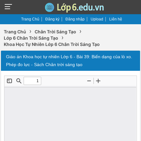
Trang Chủ
Đăng ký
Đăng nhập
Upload
Liên hệ
›
›
Trang Chủ
Chân Trời Sáng Tạo
›
Lớp 6 Chân Trời Sáng Tạo
Khoa Học Tự Nhiên Lớp 6 Chân Trời Sáng Tạo
Giáo án Khoa học tự nhiên Lớp 6 - Bài 39: Biến dạng của lò xo.
Phép đo lực - Sách Chân trời sáng tạo