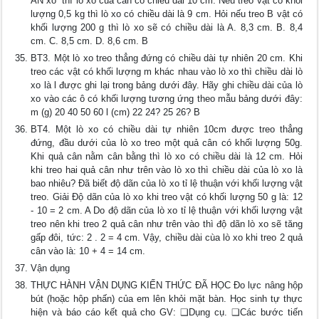
ÁN xo” thì lò xo của cân có chiều dài 10 cm. Nếu treo vật có khối
lượng 0,5 kg thì lò xo có chiều dài là 9 cm. Hỏi nếu treo B vật có
khối lượng 200 g thì lò xo sẽ có chiều dài là A. 8,3 cm. B. 8,4
cm. C. 8,5 cm. D. 8,6 cm. B
BT3. Một lò xo treo thẳng đứng có chiều dài tự nhiên 20 cm. Khi
treo các vật có khối lượng m khác nhau vào lò xo thì chiều dài lò
xo là l được ghi lại trong bảng dưới đây. Hãy ghi chiều dài của lò
xo vào các ô có khối lượng tương ứng theo mẫu bảng dưới đây:
m (g) 20 40 50 60 l (cm) 22 24? 25 26? B
BT4. Một lò xo có chiều dài tự nhiên 10cm được treo thẳng
đứng, đầu dưới của lò xo treo một quả cân có khối lượng 50g.
Khi quả cân nằm cân bằng thì lò xo có chiều dài là 12 cm. Hỏi
khi treo hai quả cân như trên vào lò xo thì chiều dài của lò xo là
bao nhiêu? Đã biết độ dãn của lò xo tỉ lệ thuận với khối lượng vật
treo. Giải Độ dãn của lò xo khi treo vật có khối lượng 50 g là: 12
- 10 = 2 cm. A Do độ dãn của lò xo tỉ lệ thuận với khối lượng vật
treo nên khi treo 2 quả cân như trên vào thì độ dãn lò xo sẽ tăng
gấp đôi, tức: 2 . 2 = 4 cm. Vậy, chiều dài cùa lò xo khi treo 2 quả
cân vào là: 10 + 4 = 14 cm.
Vận dụng
THỰC HÀNH VẬN DỤNG KIẾN THỨC ĐÃ HỌC Đo lực nâng hộp
bút (hoặc hộp phấn) của em lên khỏi mặt bàn. Học sinh tự thực
hiện và báo cáo kết quả cho GV: ❑Dụng cụ. ❑Các bước tiến