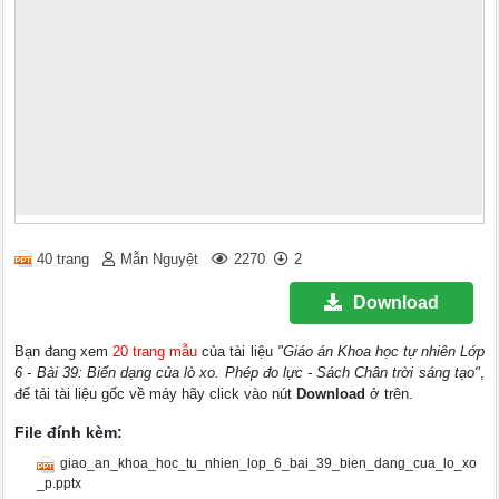
40 trang
Mẫn Nguyệt
2270
2
Download
Bạn đang xem
20 trang mẫu
của tài liệu
"Giáo án Khoa học tự nhiên Lớp
6 - Bài 39: Biến dạng của lò xo. Phép đo lực - Sách Chân trời sáng tạo"
,
để tải tài liệu gốc về máy hãy click vào nút
Download
ở trên.
File đính kèm:
giao_an_khoa_hoc_tu_nhien_lop_6_bai_39_bien_dang_cua_lo_xo
_p.pptx