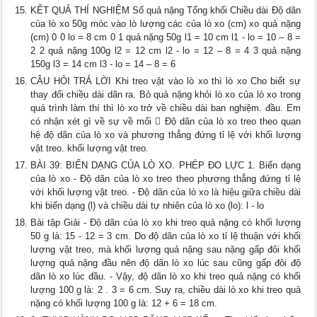
KẾT QUẢ THÍ NGHIỆM Số quả nặng Tổng khối Chiều dài Độ dãn
của lò xo 50g móc vào lò lượng các của lò xo (cm) xo quả nặng
(cm) 0 0 lo = 8 cm 0 1 quả nặng 50g l1 = 10 cm l1 - lo = 10 – 8 =
2 2 quả nặng 100g l2 = 12 cm l2 - lo = 12 – 8 = 4 3 quả nặng
150g l3 = 14 cm l3 - lo = 14 – 8 = 6
CÂU HỎI TRẢ LỜI Khi treo vật vào lò xo thì lò xo Cho biết sự
thay đổi chiều dài dãn ra. Bỏ quả nặng khỏi lò xo của lò xo trong
quá trình làm thí thì lò xo trở về chiều dài ban nghiệm. đầu. Em
có nhận xét gì về sự về mối  Độ dãn của lò xo treo theo quan
hệ độ dãn của lò xo và phương thẳng đứng tỉ lệ với khối lượng
vật treo. khối lượng vật treo.
BÀI 39: BIẾN DẠNG CỦA LÒ XO. PHÉP ĐO LỰC 1. Biến dạng
của lò xo - Độ dãn của lò xo treo theo phương thẳng đứng tỉ lệ
với khối lượng vật treo. - Độ dãn của lò xo là hiệu giữa chiều dài
khi biến dạng (l) và chiều dài tự nhiên của lò xo (lo): l - lo
Bài tập Giải - Độ dãn của lò xo khi treo quả nặng có khối lượng
50 g là: 15 - 12 = 3 cm. Do độ dãn của lò xo tỉ lệ thuận với khối
lượng vật treo, mà khối lượng quả nặng sau nặng gấp đôi khối
lượng quả nặng đầu nên độ dãn lò xo lúc sau cũng gấp đôi độ
dãn lò xo lúc đầu. - Vậy, độ dãn lò xo khi treo quả nặng có khối
lượng 100 g là: 2 . 3 = 6 cm. Suy ra, chiều dài lò xo khi treo quả
nặng có khối lượng 100 g là: 12 + 6 = 18 cm.