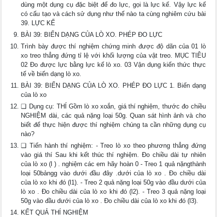
dùng một dụng cụ đặc biệt để đo lực, gọi là lực kế. Vậy lực kế
có cấu tạo và cách sử dụng như thế nào ta cùng nghiêm cứu bài
39. LỰC KẾ
BÀI 39: BIẾN DẠNG CỦA LÒ XO. PHÉP ĐO LỰC
Trình bày được thí nghiệm chứng minh được độ dãn của 01 lò
xo treo thẳng đứng tỉ lệ với khối lượng của vật treo. MỤC TIÊU
02 Đo được lực bằng lực kế lò xo. 03 Vận dụng kiến thức thực
tế về biến dạng lò xo.
BÀI 39: BIẾN DẠNG CỦA LÒ XO. PHÉP ĐO LỰC 1. Biến dạng
của lò xo
❑ Dụng cụ: THÍ Gồm lò xo xoắn, giá thí nghiệm, thước đo chiều
NGHIỆM dài, các quả nặng loại 50g. Quan sát hình ảnh và cho
biết để thực hiện được thí nghiệm chúng ta cần những dụng cụ
nào?
❑ Tiến hành thí nghiệm: - Treo lò xo theo phương thẳng đứng
vào giá thí Sau khi kết thúc thí nghiệm. Đo chiều dài tự nhiên
của lò xo (l ) . nghiệm các em hãy hoàn 0 - Treo 1 quả nặngthành
loại 50bảngg vào dưới đầu đây .dưới của lò xo . Đo chiều dài
của lò xo khi đó (l1). - Treo 2 quả nặng loại 50g vào đầu dưới của
lò xo . Đo chiều dài của lò xo khi đó (l2). - Treo 3 quả nặng loại
50g vào đầu dưới của lò xo . Đo chiều dài của lò xo khi đó (l3).
KẾT QUẢ THÍ NGHIỆM