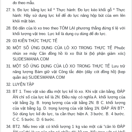
đo theo mẫu.
b. Đo lực bằng lực kế * Thực hành: Đo lực kéo khối gỗ * Thực
hành: Hãy sử dụng lực kế để đo lực nâng hộp bút của em lên
khỏi mặt bàn.
Độ dãn của lò xo treo theo TÓM LẠI phương thẳng đứng tỉ lệ với
khối lượng vật treo. Lực kế là dụng cụ dùng để đo lực.
03 KIẾN THỨC THỰC TẾ
MỘT SỐ ỨNG DỤNG CỦA LÒ XO TRONG THỰC TẾ Phuộc
nhún xe máy Cân đồng hồ lò xo Bút bi (bộ phận giảm xóc)
SLIDESMANIA.COM
MỘT SỐ ỨNG DỤNG CỦA LÒ XO TRONG THỰC TẾ Lưu trữ
năng lượng Bám giữ vật Công tắc điện (dây cót đồng hồ) (kẹp
quần áo) SLIDESMANIA.COM
LUYỆN TẬP
BT 1. Treo vật vào đầu một lực kế lò xo. Khi vật cân bằng, ĐÁP
ÁN chỉ số của lực kế là 2N. Điều này có nghĩa A. khối lượng của
vật bằng 2g. B. trọng lượng của vật bằng 2N. B C. khối lượng
của vật bằng 1g. D. trọng lượng của vật bằng 1N. ĐÁP ÁN BT*.
Sử dùng lực kế đo lực, ta cần thực hiện A. 3 bước. B. 4 bước.
C C. 5 bước. D. 6 bước.
BT2. Nếu treo vật có khối lượng 1 kg vào một cái “cân lò ĐÁP