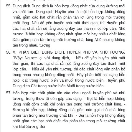
Dung dịch Dung dịch là hỗn hợp đồng nhất của dung đường môi
và chất tan. Dung dịch Huyền phù là một hỗn hợp không đồng
nhất, gồm các hạt chất rắn phân tán lơ lửng trong môi trường
chất lỏng. Nếu để yên huyền phù một thời gian, thì Huyền phù
các hạt chất rắn sẽ lắng xuống đáy tạo thành một lớp cặn. Nhũ
tương là hỗn hợp không đồng nhất gồm một hay nhiều chất lỏng
Dầu giấm phân tán trong môi trường chất lỏng Nhũ nhưng không
tan trong nhau. tương
X. PHÂN BIỆT DUNG DỊCH, HUYỀN PHÙ VÀ NHŨ TƯƠNG.
Vậy: Ngược lại với dung dịch, − Nếu để yên huyền phù một
thời gian, thì các hạt chất rắn sẽ lắng xuống đáy tạo thành một
lớp cặn. − Nếu để yên nhũ tương, thì các chất lỏng vẫn phân bố
trong nhau nhưng không đồng nhất. Hãy phân biệt hai dạng hỗn
hợp: cát trong nước biển và muối trong nước biển. Huyền phù
Dung dịch Cát trong nước biển Muối trong nước biển.
Hỗn hợp các chất phân tán vào nhau ngoài huyền phù và nhũ
tương, trong thực tế còn gặp các dạng: - Bọt là hỗn hợp không
đồng nhất gồm chất khí phân tán trong môi trường chất lỏng. -
Sương là hỗn hợp không đồng nhất gồm các giọt nhỏ chất lỏng
phân tán trong môi trường chất khí. - Bụi là hỗn hợp không đồng
nhất gồm các hạt nhỏ chất rắn phân tán trong môi trường chất
khí Bọt Sương Bụi