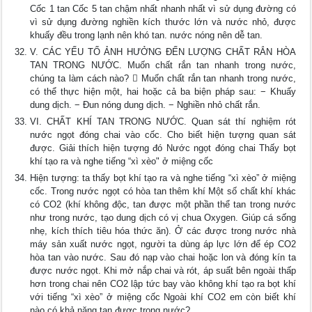
Cốc 1 tan Cốc 5 tan chậm nhất nhanh nhất vì sử dụng đường có
vì sử dụng đường nghiền kích thước lớn và nước nhỏ, được
khuấy đều trong lạnh nên khó tan. nước nóng nên dễ tan.
V. CÁC YẾU TỐ ẢNH HƯỞNG ĐẾN LƯỢNG CHẤT RẮN HÒA
TAN TRONG NƯỚC. Muốn chất rắn tan nhanh trong nước,
chúng ta làm cách nào?  Muốn chất rắn tan nhanh trong nước,
có thể thực hiện một, hai hoặc cả ba biện pháp sau: − Khuấy
dung dịch. − Đun nóng dung dịch. − Nghiền nhỏ chất rắn.
VI. CHẤT KHÍ TAN TRONG NƯỚC. Quan sát thí nghiệm rót
nước ngọt đóng chai vào cốc. Cho biết hiện tượng quan sát
được. Giải thích hiện tượng đó Nước ngọt đóng chai Thấy bọt
khí tạo ra và nghe tiếng “xì xèo" ở miệng cốc
Hiện tượng: ta thấy bọt khí tạo ra và nghe tiếng “xì xèo” ở miệng
cốc. Trong nước ngọt có hòa tan thêm khí Một số chất khí khác
có CO2 (khí không độc, tan được một phần thể tan trong nước
như trong nước, tạo dung dịch có vị chua Oxygen. Giúp cá sống
nhẹ, kích thích tiêu hóa thức ăn). Ở các được trong nước nhà
máy sản xuất nước ngọt, người ta dùng áp lực lớn để ép CO2
hòa tan vào nước. Sau đó nạp vào chai hoặc lon và đóng kín ta
được nước ngọt. Khi mở nắp chai và rót, áp suất bên ngoài thấp
hơn trong chai nên CO2 lập tức bay vào không khí tạo ra bọt khí
với tiếng “xì xèo” ở miệng cốc Ngoài khí CO2 em còn biết khí
nào có khả năng tan được trong nước?