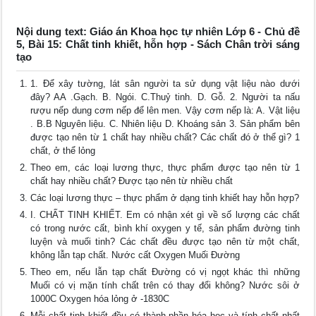
Nội dung text: Giáo án Khoa học tự nhiên Lớp 6 - Chủ đề
5, Bài 15: Chất tinh khiết, hỗn hợp - Sách Chân trời sáng
tạo
1. Để xây tường, lát sân người ta sử dụng vật liệu nào dưới
đây? AA .Gạch. B. Ngói. C.Thuỷ tinh. D. Gỗ. 2. Người ta nấu
rượu nếp dung cơm nếp để lên men. Vậy cơm nếp là: A. Vật liệu
. B.B Nguyên liệu. C. Nhiên liệu D. Khoáng sản 3. Sản phẩm bên
được tạo nên từ 1 chất hay nhiều chất? Các chất đó ở thể gì? 1
chất, ở thể lỏng
Theo em, các loại lương thực, thực phẩm được tạo nên từ 1
chất hay nhiều chất? Được tạo nên từ nhiều chất
Các loại lương thực – thực phẩm ở dạng tinh khiết hay hỗn hợp?
I. CHẤT TINH KHIẾT. Em có nhận xét gì về số lượng các chất
có trong nước cất, bình khí oxygen y tế, sản phẩm đường tinh
luyện và muối tinh? Các chất đều được tạo nên từ một chất,
không lẫn tạp chất. Nước cất Oxygen Muối Đường
Theo em, nếu lẫn tạp chất Đường có vị ngọt khác thì những
Muối có vị mặn tính chất trên có thay đổi không? Nước sôi ở
1000C Oxygen hóa lỏng ở -1830C
Mỗi chất tinh khiết đều có thành phần hóa học và tính chất nhất