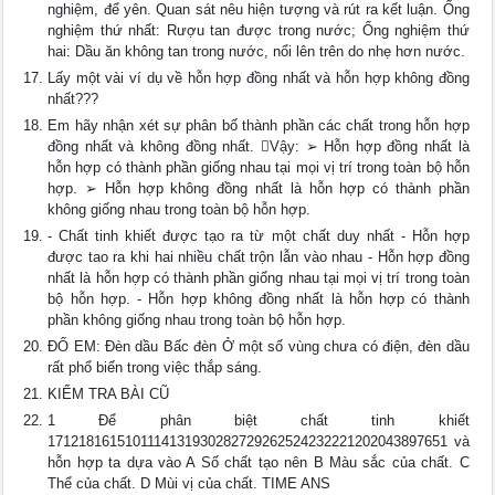
nghiệm, để yên. Quan sát nêu hiện tượng và rút ra kết luận. Ống
nghiệm thứ nhất: Rượu tan được trong nước; Ống nghiệm thứ
hai: Dầu ăn không tan trong nước, nổi lên trên do nhẹ hơn nước.
Lấy một vài ví dụ về hỗn hợp đồng nhất và hỗn hợp không đồng
nhất???
Em hãy nhận xét sự phân bố thành phần các chất trong hỗn hợp
đồng nhất và không đồng nhất. Vậy: ➢ Hỗn hợp đồng nhất là
hỗn hợp có thành phần giống nhau tại mọi vị trí trong toàn bộ hỗn
hợp. ➢ Hỗn hợp không đồng nhất là hỗn hợp có thành phần
không giống nhau trong toàn bộ hỗn hợp.
- Chất tinh khiết được tạo ra từ một chất duy nhất - Hỗn hợp
được tao ra khi hai nhiều chất trộn lẫn vào nhau - Hỗn hợp đồng
nhất là hỗn hợp có thành phần giống nhau tại mọi vị trí trong toàn
bộ hỗn hợp. - Hỗn hợp không đồng nhất là hỗn hợp có thành
phần không giống nhau trong toàn bộ hỗn hợp.
ĐỐ EM: Đèn dầu Bấc đèn Ở một số vùng chưa có điện, đèn dầu
rất phổ biến trong việc thắp sáng.
KIỂM TRA BÀI CŨ
1 Để phân biệt chất tinh khiết
1712181615101114131930282729262524232221202043897651 và
hỗn hợp ta dựa vào A Số chất tạo nên B Màu sắc của chất. C
Thể của chất. D Mùi vị của chất. TIME ANS