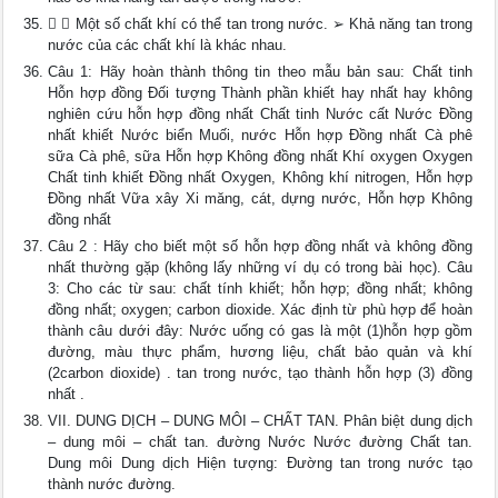
 ➢ Một số chất khí có thể tan trong nước. ➢ Khả năng tan trong
nước của các chất khí là khác nhau.
Câu 1: Hãy hoàn thành thông tin theo mẫu bản sau: Chất tinh
Hỗn hợp đồng Đối tượng Thành phần khiết hay nhất hay không
nghiên cứu hỗn hợp đồng nhất Chất tinh Nước cất Nước Đồng
nhất khiết Nước biển Muối, nước Hỗn hợp Đồng nhất Cà phê
sữa Cà phê, sữa Hỗn hợp Không đồng nhất Khí oxygen Oxygen
Chất tinh khiết Đồng nhất Oxygen, Không khí nitrogen, Hỗn hợp
Đồng nhất Vữa xây Xi măng, cát, dựng nước, Hỗn hợp Không
đồng nhất
Câu 2 : Hãy cho biết một số hỗn hợp đồng nhất và không đồng
nhất thường gặp (không lấy những ví dụ có trong bài học). Câu
3: Cho các từ sau: chất tính khiết; hỗn hợp; đồng nhất; không
đồng nhất; oxygen; carbon dioxide. Xác định từ phù hợp để hoàn
thành câu dưới đây: Nước uống có gas là một (1)hỗn hợp gồm
đường, màu thực phẩm, hương liệu, chất bảo quản và khí
(2carbon dioxide) . tan trong nước, tạo thành hỗn hợp (3) đồng
nhất .
VII. DUNG DỊCH – DUNG MÔI – CHẤT TAN. Phân biệt dung dịch
– dung môi – chất tan. đường Nước Nước đường Chất tan.
Dung môi Dung dịch Hiện tượng: Đường tan trong nước tạo
thành nước đường.