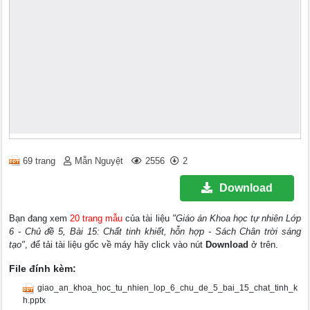
69 trang
Mẫn Nguyệt
2556
2
Download
Bạn đang xem
20 trang mẫu
của tài liệu
"Giáo án Khoa học tự nhiên Lớp
6 - Chủ đề 5, Bài 15: Chất tinh khiết, hỗn hợp - Sách Chân trời sáng
tạo"
, để tải tài liệu gốc về máy hãy click vào nút
Download
ở trên.
File đính kèm:
giao_an_khoa_hoc_tu_nhien_lop_6_chu_de_5_bai_15_chat_tinh_k
h.pptx