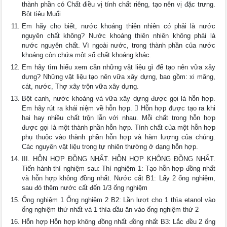
thành phần có Chất điều vị tính chất riêng, tạo nên vị đặc trưng.
Bột tiêu Muối
Em hãy cho biết, nước khoáng thiên nhiên có phải là nước
nguyên chất không? Nước khoáng thiên nhiên không phải là
nước nguyên chất. Vì ngoài nước, trong thành phần của nước
khoáng còn chứa một số chất khoáng khác.
Em hãy tìm hiểu xem cần những vật liệu gì để tạo nên vữa xây
dựng? Những vật liệu tạo nên vữa xây dựng, bao gồm: xi măng,
cát, nước, Thợ xây trộn vữa xây dựng.
Bột canh, nước khoáng và vữa xây dựng được gọi là hỗn hợp.
Em hãy rút ra khái niệm về hỗn hợp.  Hỗn hợp được tạo ra khi
hai hay nhiều chất trộn lẫn với nhau. Mỗi chất trong hỗn hợp
được gọi là một thành phần hỗn hợp. Tính chất của một hỗn hợp
phụ thuộc vào thành phần hỗn hợp và hàm lượng của chúng.
Các nguyên vật liệu trong tự nhiên thường ở dạng hỗn hợp.
III. HỖN HỢP ĐỒNG NHẤT. HỖN HỢP KHÔNG ĐỒNG NHẤT.
Tiến hành thí nghiệm sau: Thí nghiệm 1: Tạo hỗn hợp đồng nhất
và hỗn hợp không đồng nhất. Nước cất B1: Lấy 2 ống nghiệm,
sau đó thêm nước cất đến 1/3 ống nghiệm
Ống nghiệm 1 Ống nghiệm 2 B2: Lần lượt cho 1 thìa etanol vào
ống nghiệm thứ nhất và 1 thìa dầu ăn vào ống nghiệm thứ 2
Hỗn hợp Hỗn hợp không đồng nhất đồng nhất B3: Lắc đều 2 ống