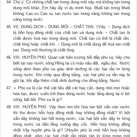
Chú ý: Có những chất tan trong dung môi này mà không tan trong
dung môi khác. Em hãy lấy ví dụ minh họa. Muối tan trong Muối
không Cao su Cao su tan nước tan trong xăng không tan trong
xăng trong nước
VII. DUNG DỊCH – DUNG MÔI – CHẤT TAN. Vậy: − Dung dịch
là hỗn hợp đồng nhất của chất tan và dung môi. − Chất tan là
chất được hoà tan trong dung môi. Chất tan có thể là chất rắn,
chất lỏng hoặc chất khí. − Dung môi là chất dùng để hoà tan chất
tan. Dung môi thường là chất lỏng.
VIII. HUYỀN PHÙ. Quan sát hiện tượng bồi đắp phù sa, hãy cho
biết tại sao nước sông Hồng lại có màu nâu đất, ngầu đục. Nước
sông đem theo phù sa giàu dinh dưỡng là các hạt rắn lơ lửng
trong nước. Khi chảy qua đồng bằng, các hạt phù sa rắn này bị
giữ lại, bồi đắp thêm chất dinh dưỡng cho đồng bằng. Nước
➢ Phù sa là các thể vật liệu đất cát hay cặn, dạng nhỏ mịn hoặc
hòa tan, được cuốn trôi theo dòng nước hoặc lắng đọng lại ở bờ
sông, bãi bồi. Phù sa là gì?
VIII. HUYỀN PHÙ. Vậy theo em khi hòa tan bột sắn vào nước
thì thu được hỗn hợp đồng nhất hay không đồng nhất? Vì bột
sắn dây không tan hết trong nước, các hạt bột sắn dây lơ lửng
trong nước và dần lắng xuống đáy cốc. Hỗn hợp không đồng
nhất Vậy huyền phù là gì? Huyền phù là một hỗn hợp không
đồng nhất, gồm các hạt chất rắn phân tán lơ lửng trong môi