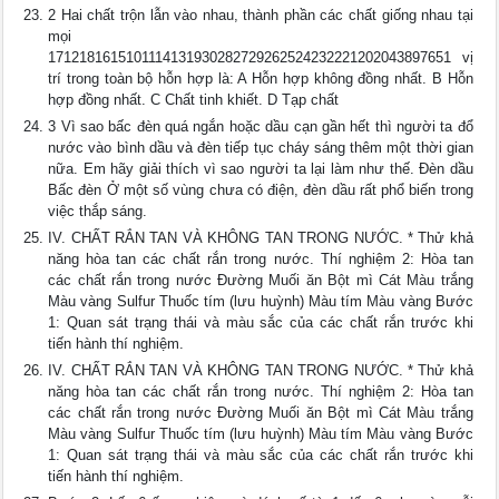
2 Hai chất trộn lẫn vào nhau, thành phần các chất giống nhau tại
mọi
1712181615101114131930282729262524232221202043897651 vị
trí trong toàn bộ hỗn hợp là: A Hỗn hợp không đồng nhất. B Hỗn
hợp đồng nhất. C Chất tinh khiết. D Tạp chất
3 Vì sao bấc đèn quá ngắn hoặc dầu cạn gần hết thì người ta đổ
nước vào bình dầu và đèn tiếp tục cháy sáng thêm một thời gian
nữa. Em hãy giải thích vì sao người ta lại làm như thế. Đèn dầu
Bấc đèn Ở một số vùng chưa có điện, đèn dầu rất phổ biến trong
việc thắp sáng.
IV. CHẤT RẮN TAN VÀ KHÔNG TAN TRONG NƯỚC. * Thử khả
năng hòa tan các chất rắn trong nước. Thí nghiệm 2: Hòa tan
các chất rắn trong nước Đường Muối ăn Bột mì Cát Màu trắng
Màu vàng Sulfur Thuốc tím (lưu huỳnh) Màu tím Màu vàng Bước
1: Quan sát trạng thái và màu sắc của các chất rắn trước khi
tiến hành thí nghiệm.
IV. CHẤT RẮN TAN VÀ KHÔNG TAN TRONG NƯỚC. * Thử khả
năng hòa tan các chất rắn trong nước. Thí nghiệm 2: Hòa tan
các chất rắn trong nước Đường Muối ăn Bột mì Cát Màu trắng
Màu vàng Sulfur Thuốc tím (lưu huỳnh) Màu tím Màu vàng Bước
1: Quan sát trạng thái và màu sắc của các chất rắn trước khi
tiến hành thí nghiệm.