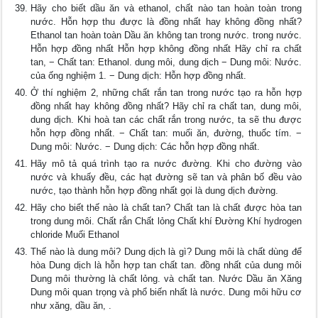
Hãy cho biết dầu ăn và ethanol, chất nào tan hoàn toàn trong
nước. Hỗn hợp thu được là đồng nhất hay không đồng nhất?
Ethanol tan hoàn toàn Dầu ăn không tan trong nước. trong nước.
Hỗn hợp đồng nhất Hỗn hợp không đồng nhất Hãy chỉ ra chất
tan, − Chất tan: Ethanol. dung môi, dung dịch − Dung môi: Nước.
của ống nghiệm 1. − Dung dịch: Hỗn hợp đồng nhất.
Ở thí nghiệm 2, những chất rắn tan trong nước tạo ra hỗn hợp
đồng nhất hay không đồng nhất? Hãy chỉ ra chất tan, dung môi,
dung dịch. Khi hoà tan các chất rắn trong nước, ta sẽ thu được
hỗn hợp đồng nhất. − Chất tan: muối ăn, đường, thuốc tím. −
Dung môi: Nước. − Dung dịch: Các hỗn hợp đồng nhất.
Hãy mô tả quá trình tạo ra nước đường. Khi cho đường vào
nước và khuấy đều, các hạt đường sẽ tan và phân bố đều vào
nước, tạo thành hỗn hợp đồng nhất gọi là dung dịch đường.
Hãy cho biết thế nào là chất tan? Chất tan là chất được hòa tan
trong dung môi. Chất rắn Chất lỏng Chất khí Đường Khí hydrogen
chloride Muối Ethanol
Thế nào là dung môi? Dung dịch là gì? Dung môi là chất dùng để
hòa Dung dịch là hỗn hợp tan chất tan. đồng nhất của dung môi
Dung môi thường là chất lỏng. và chất tan. Nước Dầu ăn Xăng
Dung môi quan trọng và phổ biến nhất là nước. Dung môi hữu cơ
như xăng, dầu ăn, .