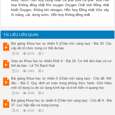
Muối, nước Hỗn hợp Đồng nhất Cà phê sữa Cà phê, sữa Hỗn
hợp Không đồng nhất Khí oxygen Oxygen Chất tinh Đồng nhất
khiết Oxygen, Không khí nitrogen, Hỗn hợp Đồng nhất Vữa xây
Xi măng, cát, dựng nước, Hỗn hợp Không đồng nhất
TÀI LIỆU LIÊN QUAN
Bài giảng Khoa học tự nhiên 6 (Chân trời sáng tạo) - Bài 20: Các
cấp độ tổ chức trong cơ thể đa bào
18
2070
2
Giáo án Khoa học tự nhiên Khối 6 - Bài 19: Cơ thể đơn bào và cơ
thể đa bào - Lê Thị Bạch Huệ
22
1993
1
Bài giảng Khoa học tự nhiên 6 (Chân trời sáng tạo) - Chủ đề: Mở
đầu - Bài 3: Quy định an toàn trong phòng thực hành. Giới thiệu
một số dụng cụ đo sử dụng kính lúp và kính hiển vi quang học
44
2490
0
Bài giảng Khoa học tự nhiên 6 (Chân trời sáng tạo) - Chủ đề 9 - Bài
37: Lực hấp dẫn và trọng lượng
24
2320
1