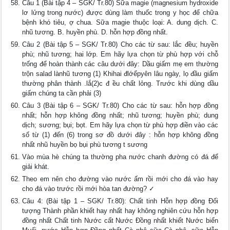
Câu 1 (Bài tập 4 – SGK/ Tr.80) Sữa magie (magnesium hydroxide
lơ lửng trong nước) được dùng làm thuốc trong y học để chữa
bệnh khó tiêu, ợ chua. Sữa magie thuộc loại: A. dung dịch. C.
nhũ tương. B. huyền phù. D. hỗn hợp đồng nhất.
Câu 2 (Bài tập 5 – SGK/ Tr.80) Cho các từ sau: lắc đều; huyền
phù; nhũ tương; hai lớp. Em hãy lựa chọn từ phù hợp với chỗ
trống để hoàn thành các câu dưới đây: Dầu giấm mẹ em thường
trộn salad lànhũ tương (1) Khihai đlớểpyên lâu ngày, lọ đầu giấm
thường phân thành .lắ(2)c đ ều chất lỏng. Trước khi dùng dầu
giấm chúng ta cần phải (3)
Câu 3 (Bài tập 6 – SGK/ Tr.80) Cho các từ sau: hỗn hợp đồng
nhất; hỗn hợp không đồng nhất; nhũ tương; huyền phù; dung
dịch; sương; bụi; bọt. Em hãy lựa chọn từ phù hợp điền vào các
số từ (1) đến (6) trong sơ đồ dưới đây : hỗn hợp không đồng
nhất nhũ huyền bọ bụi phù tương t sương
Vào mùa hè chúng ta thường pha nước chanh đường có đá để
giải khát.
Theo em nên cho đường vào nước ấm rồi mới cho đá vào hay
cho đá vào trước rồi mới hòa tan đường? ✓
Câu 4: (Bài tập 1 – SGK/ Tr.80): Chất tinh Hỗn hợp đồng Đối
tượng Thành phần khiết hay nhất hay không nghiên cứu hỗn hợp
đồng nhất Chất tinh Nước cất Nước Đồng nhất khiết Nước biển