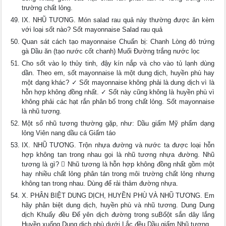
trường chất lỏng.
IX. NHŨ TƯƠNG. Món salad rau quả này thường được ăn kèm
với loại sốt nào? Sốt mayonnaise Salad rau quả
Quan sát cách tạo mayonnaise Chuẩn bị: Chanh Lòng đỏ trứng
gà Dầu ăn (tạo nước cốt chanh) Muối Đường trắng nước lọc
Cho sốt vào lọ thủy tinh, đậy kín nắp và cho vào tủ lạnh dùng
dần. Theo em, sốt mayonnaise là một dung dịch, huyền phù hay
một dạng khác? ✓ Sốt mayonnaise không phải là dung dịch vì là
hỗn hợp không đồng nhất. ✓ Sốt này cũng không là huyền phù vì
không phải các hạt rắn phân bố trong chất lỏng. Sốt mayonnaise
là nhũ tương.
Một số nhũ tương thường gặp, như: Dầu giấm Mỹ phẩm dạng
lỏng Viên nang dầu cá Giấm táo
IX. NHŨ TƯƠNG. Trộn nhựa đường và nước ta được loại hỗn
hợp không tan trong nhau gọi là nhũ tương nhựa đường. Nhũ
tương là gì?  Nhũ tương là hỗn hợp không đồng nhất gồm một
hay nhiều chất lỏng phân tán trong môi trường chất lỏng nhưng
không tan trong nhau. Dùng để rải thảm đường nhựa.
X. PHÂN BIỆT DUNG DỊCH, HUYỀN PHÙ VÀ NHŨ TƯƠNG. Em
hãy phân biệt dung dịch, huyền phù và nhũ tương. Dung Dung
dịch Khuấy đều Để yên dịch đường trong suBốột sắn dây lắng
Huyền xuống Dung dịch phù dưới Lắc đều Dầu giấm Nhũ tương