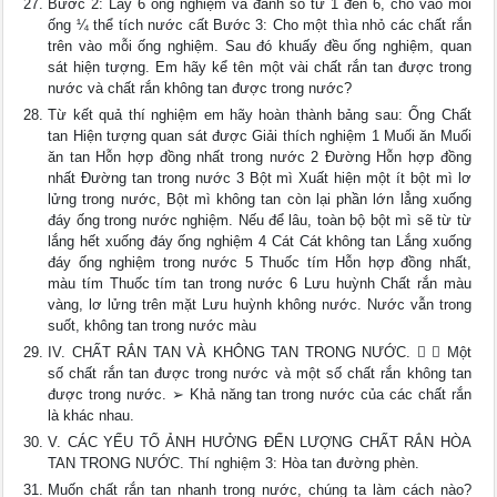
Bước 2: Lấy 6 ống nghiệm và đánh số từ 1 đến 6, cho vào mỗi
ống ¼ thể tích nước cất Bước 3: Cho một thìa nhỏ các chất rắn
trên vào mỗi ống nghiệm. Sau đó khuấy đều ống nghiệm, quan
sát hiện tượng. Em hãy kể tên một vài chất rắn tan được trong
nước và chất rắn không tan được trong nước?
Từ kết quả thí nghiệm em hãy hoàn thành bảng sau: Ống Chất
tan Hiện tượng quan sát được Giải thích nghiệm 1 Muối ăn Muối
ăn tan Hỗn hợp đồng nhất trong nước 2 Đường Hỗn hợp đồng
nhất Đường tan trong nước 3 Bột mì Xuất hiện một ít bột mì lơ
lửng trong nước, Bột mì không tan còn lại phần lớn lẳng xuống
đáy ống trong nước nghiệm. Nếu để lâu, toàn bộ bột mì sẽ từ từ
lắng hết xuống đáy ống nghiệm 4 Cát Cát không tan Lắng xuống
đáy ống nghiệm trong nước 5 Thuốc tím Hỗn hợp đồng nhất,
màu tím Thuốc tím tan trong nước 6 Lưu huỳnh Chất rắn màu
vàng, lơ lửng trên mặt Lưu huỳnh không nước. Nước vẫn trong
suốt, không tan trong nước màu
IV. CHẤT RẮN TAN VÀ KHÔNG TAN TRONG NƯỚC.  ➢ Một
số chất rắn tan được trong nước và một số chất rắn không tan
được trong nước. ➢ Khả năng tan trong nước của các chất rắn
là khác nhau.
V. CÁC YẾU TỐ ẢNH HƯỞNG ĐẾN LƯỢNG CHẤT RẮN HÒA
TAN TRONG NƯỚC. Thí nghiệm 3: Hòa tan đường phèn.
Muốn chất rắn tan nhanh trong nước, chúng ta làm cách nào?