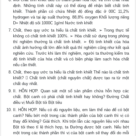
định. Những tính chất này có thể dùng để nhận biết chất tinh
khiết. Thành phần có chứa Nhiệt độ đông đặc ở 00C 11,2%
hydrogen và tại áp suất thường. 88,8% oxygen Khối lượng riêng
D= Nhiệt độ sôi 1000C 1g/ml Nước tinh khiết
Chất, theo quy ước ta hiểu là chất tinh khiết. ➢ Trong thực tế
không có chất tinh khiết 100%. ➢ Hóa chất sử dụng trong phòng
thí nghiệm thường là chất tinh khiết. ➢ Độ tinh khiết của hóa
chất ảnh hưởng rất lớn đến kết quả thí nghiệm cũng như kết quả
nghiên cứu. Trước khi làm thí nghiệm, người ta thường kiểm tra
độ tinh khiết của hóa chất và có biện pháp làm sạch hóa chất
nếu cần thiết.
Chất, theo quy ước ta hiểu là chất tinh khiết Thế nào là chất tinh
khiết?  Chất tinh khiết (chất nguyên chất) được tạo ra từ một
chất duy nhất.
II. HỖN HỢP. Quan sát một số sản phẩm chứa hỗn hợp các
chất. Bột canh có phải chất tinh khiết hay không? Đường Chất
điều vị Muối Bột tỏi Bột tiêu
II. HỖN HỢP. Nếu có đủ nguyên liệu, em làm thế nào để có bột
canh? Nếu bớt một trong các thành phần của bột canh thì vị có
thay đổi không? Giải thích. Khi trộn lẫn các nguyên liệu với nhau
Bột tỏi theo tỉ lệ thích hợp, ta Đường được bột canh. Nếu bớt
một trong các thành phần thì vị của bột canh sẽ thay đổi do mỗi