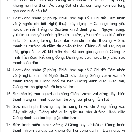
không no như thổi - Áo căng đứt chỉ Bà con làng xóm vui lòng
góp gạo nuôi cậu bé.
Hoạt động nhóm (7 phút)- Phiếu học tập số 1 Chi tiết Cảm nhận
về ý nghĩa chi tiết Nghệ thuật xây dựng -> Ca ngợi lòng yêu
nước tiềm ẩn Tiếng nói đầu tiên xin đi đánh giặc + Nguyện vọng,
ý thức tự nguyện đánh giặc cứu nước, yêu nước tạo khả năng
kì lạ. -> Tưởng tưởng, kì ảo đan xen chi tiết đời thường. + Sức
mạnh tự cường và niềm tin chiến thắng. Gióng đòi roi sắt, ngựa
sắt, giáp sắt -> Vũ khí hiện đại. Bà con góp gạo nuôi Gióng ->
Tinh thần đoàn kết cộng đồng. Đánh giặc cứu nước là ý chí, sức
mạnh toàn dân.
Hoạt động nhóm (7 phút)- Phiếu học tập số 2 Chi tiết Cảm nhận
về ý nghĩa chi tiết Nghệ thuật xây dựng Gióng vươn vai trở
thành tráng sĩ Gióng nhổ tre bên đường đánh giặc Giặc tan,
Gióng cởi bỏ giáp sắt rồi bay về trời
Sự thần kỳ của người anh hùng Gióng vươn vai đứng dậy, biến
thành tráng sĩ, mình cao hơn trượng, oai phong, lẫm liệt
Sức mạnh phi thường cây tre cũng là vũ khí Xông thẳng vào
Gậy sắt gãy, Gióng nhổ quân giặc tre bên đường đánh giặc
Gióng đánh tan tác bọn giặc xâm lược
Bức tranh miêu tả sự việc gì? Gióng bay về trời e. Gióng hoàn
thành nhiệm vụ cao cả không đòi hỏi công danh. - Đánh giặc vì