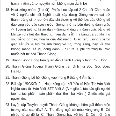
trách nhiệm và tự nguyện nên không màn danh lợi
Hoạt động nhóm (7 phút)- Phiếu học tập số 2 Chi tiết Cảm nhận
về ý nghĩa chi tiết Nghệ thuật xây dựng Gióng vươn vai trở
thành tráng sĩ -> sự lớn dậy phi thường về thể lực của Gióng để
đáp ứng yêu cầu cứu nước. Gióng nhổ tre bên đường đánh giặc
-> Tưởng tưởng, kì ảo đan ->Gióng không chỉ đánh giặc bằng vũ
khí xen chi tiết đời thường. hiện đại (sắt) mà bằng cả vũ khí thô
sơ, bằng cỏ cây, hoa lá của đất nước. Giặc tan, Gióng cởi bỏ
giáp sắt rồi -> Người anh hùng vô tư, trong sáng, bay về trời
không màng địa vị, công danh. - Sự ra đi phi thường là ước
muốn bất tử hoá Thánh Gióng
Thánh Gióng Cổng tam quan đền Thánh Gióng ở làng Phù Đổng.
Thánh Gióng Tượng Thánh Gióng trên đỉnh núi Sóc, Sóc Sơn,
Hà Nội
Thánh Gióng Lễ hội Gióng vào mồng 9 tháng 4 Âm lịch
Bài tập 1/SGK/Tr 9 – Hoạt động cặp đôi Yếu tố Hán Từ Hán Việt
Nghĩa của từ Hán Việt STT Việt A (A + giả) 1 tác tác giả người
tạo ra tác phẩm, sản phẩm (bài thơ, bài văn, ) 2 độc độc giả
người đọc
Luyện tập Truyền thuyết Thánh Gióng không nhằm giải thích hiện
tượng nào sau đây? A. Tre đàng ngà có màu vàng óng B. Có
nhiều hồ ao để lại C. Thánh Gióng bay về trời D. Có một làng