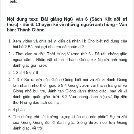
pptx
Nội dung text: Bài giảng Ngữ văn 6 (Sách Kết nối tri
thức) - Bài 6: Chuyện kể về những người anh hùng - Văn
bản: Thánh Gióng
Xem video và chia sẻ ý kiến cá nhân H: Cho biết nội dung của
bài hát? Bài hát gợi cho em cảm xúc gì?
- Thời gian ra đời: Thời Hùng Vương thứ 6 - Đề tài: chống giặc
ngoại xâm - Nhân vật chính: Thánh Gióng => Người anh hùng
đánh giặc giữ nước
1 2 3 4 5 6 7 8
1 3 7 Sự ra đời của Gióng Gióng biết nói và đòi đi đánh Gióng
lớn nhanh như thổi, giặc 6 5 4 Gióng vươn vai thành tráng sĩ và
Gióng nhổ bụi tre, đánh tan Gióng đánh thắng giặc, bay về đi
đánh giặc. quân giặc. trời. 8 2 Vua phong danh hiệu và lập đền
thờ Những dấu tích còn lại.
4 phần
Tìm những chi tiết tưởng tượng kì ảo qua các phần? Sự ra đời
của Gióng Gióng đòi đi đánh giặc Gióng được nuôi lớn Gióng
đánh giặc, về trời