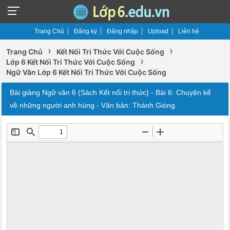
Trang Chủ
Đăng ký
Đăng nhập
Upload
Liên hệ
›
›
Trang Chủ
Kết Nối Tri Thức Với Cuộc Sống
›
Lớp 6 Kết Nối Tri Thức Với Cuộc Sống
Ngữ Văn Lớp 6 Kết Nối Tri Thức Với Cuộc Sống
Bài giảng Ngữ văn 6 (Sách Kết nối tri thức) - Bài 6: Chuyện kể
về những người anh hùng - Văn bản: Thánh Gióng