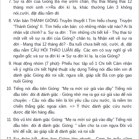
Sự ra đời của Gióng Bà mẹ ướm chân, thụ thai Mang thai 12
tháng mới sinh =>Ra đời kì lạ, khác thường Lên 3 không
nói,cười, đặt đâu nằm đó
Văn bản THÁNH GIÓNG Truyền thuyết I.Tìm hiểu chung: Truyện
“Thánh Gióng” II. Tìm hiểu văn bản: có những nhân vật nào? Ai là
nhân vật chính? a. Sự ra đời : Tìm những chi tiết kể - Thụ thai từ
một vết về sự ra đời của Gióng? chân to, lạ Nhận xét về sự ra
đời - Mang thai 12 tháng đó? - Ba tuổi chưa biết nói, cười, đi, đặt
đâu nằm CÂU HỎI THẢO LUẬN đấy. Các em có suy nghĩ gì về
nguồn gốc và sự ra đời kì ➔ Sự ra đời kì lạ. lạ của Gióng?
Hoạt động nhóm (7 phút)- Phiếu học tập số 1 Chi tiết Cảm nhận
về ý nghĩa chi tiết Nghệ thuật xây dựng Tiếng nói đầu tiên xin đi
đánh giặc Gióng đòi roi sắt, ngựa sắt, giáp sắt Bà con góp gạo
nuôi Gióng
Tiếng nói đầu tiên Gióng: “Mẹ ra mời sứ giả vào đây” Tiếng nói
đầu tiên: đòi đi đánh giặc - Gióng nhờ mẹ ra gọi sứ giả vào để nói
chuyện. - Câu nói đầu tiên là lời yêu cầu cứu nước, là niềm tin
chiến thắng giặc ngoại xâm. => Ý thức đánh giặc cứu nước
được đặt lên hàng đầu.
Đòi vũ khí đánh giặc Gióng: “Mẹ ra mời sứ giả vào đây” Tiếng nói
đầu tiên: đòi đi đánh giặc Gióng: “ sắm cho ta con ngựa Đòi vũ
khí để sắt; áo giáp sắt đi đánh giặc và roi sắt
Sự đoàn kết, đùm bọc Gióng lớn nhanh - Cơm ăn mấy cũng