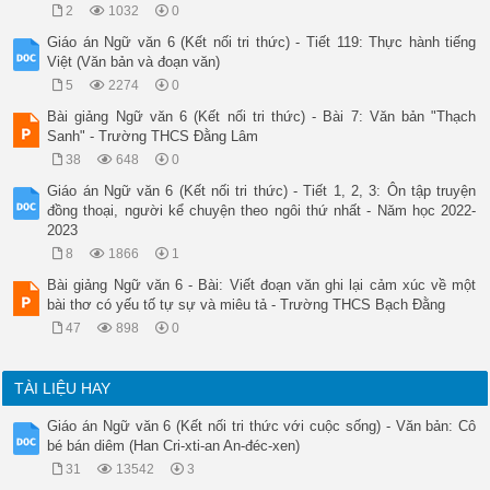
2
1032
0
Giáo án Ngữ văn 6 (Kết nối tri thức) - Tiết 119: Thực hành tiếng
Việt (Văn bản và đoạn văn)
5
2274
0
Bài giảng Ngữ văn 6 (Kết nối tri thức) - Bài 7: Văn bản "Thạch
Sanh" - Trường THCS Đằng Lâm
38
648
0
Giáo án Ngữ văn 6 (Kết nối tri thức) - Tiết 1, 2, 3: Ôn tập truyện
đồng thoại, người kể chuyện theo ngôi thứ nhất - Năm học 2022-
2023
8
1866
1
Bài giảng Ngữ văn 6 - Bài: Viết đoạn văn ghi lại cảm xúc về một
bài thơ có yếu tố tự sự và miêu tả - Trường THCS Bạch Đằng
47
898
0
TÀI LIỆU HAY
Giáo án Ngữ văn 6 (Kết nối tri thức với cuộc sống) - Văn bản: Cô
bé bán diêm (Han Cri-xti-an An-đéc-xen)
31
13542
3