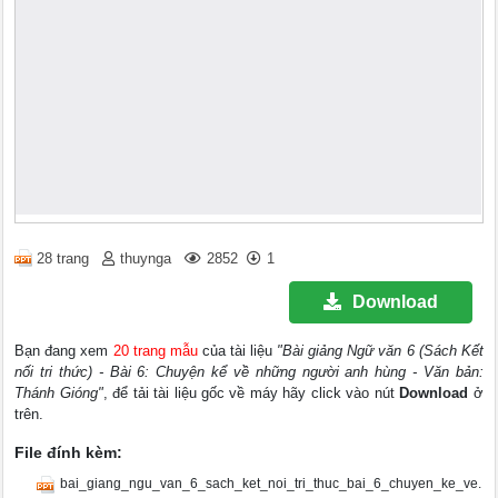
28 trang
thuynga
2852
1
Download
Bạn đang xem
20 trang mẫu
của tài liệu
"Bài giảng Ngữ văn 6 (Sách Kết
nối tri thức) - Bài 6: Chuyện kể về những người anh hùng - Văn bản:
Thánh Gióng"
, để tải tài liệu gốc về máy hãy click vào nút
Download
ở
trên.
File đính kèm:
bai_giang_ngu_van_6_sach_ket_noi_tri_thuc_bai_6_chuyen_ke_ve.