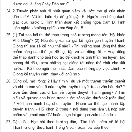
được gọi là làng Cháy Đáp án: C
2 Truyện phản ánh rõ nhất quan niệm và ước mơ gì của nhân
dân ta? A. Vũ khí hiện đại để giết giặc B. Người anh hùng đánh
giặc cứu nước C. Tinh thần đoàn kết chống ngoại xâm D. Tình
lgàn nghĩa xómlàng nghĩa xóm Đáp án: B
(1) Tại sao hội thi thể thao trong nhà trường mang tên “Hội khỏe
Phù Đổng”? (2) Nếu đóng vai sứ giả kể ngắn gọn truyện Thánh
Gióng thì em sẽ kể như thế nào? - Thi những hoạt động thể thao
nhằm nâng cao thể lực để học tập và lao động tốt. + Hoạt động
thể thao dành cho tuổi học trò để khích lệ tinh thần rèn luyện, tác
phong thi đấu, ươm những hạt giống tài năng thể chất cho đất
nước. - Kể theo ngôi thứ nhất. Đảm bảo những sự việc chính. +
Giọng kể truyền cảm, thay đổi phù hợp.
Củng cố, mở rộng: ? Hãy tìm ví dụ về một truyện truyền thuyết
và chỉ ra các yếu tố của truyện truyền thuyết trong văn bản đó? ?
Sưu tầm thêm các dị bản về truyền thuyết Thánh gióng? ? Tìm
hiểu về gương anh hùng trong cuộc sống đời thường? (gần đây)
? Vẽ tranh minh hoạ cho truyện - Nhóm có thể tạo thành tập
truyện tranh. - HS chọn 2 trong 4 nội dung trên làm và nộp sản
phẩm về gmail của GV hoặc chụp lại gửi qua zalo nhóm lớp.
Dặn dò - Học bài theo hướng dẫn; -Tìm hiểu thêm về lễ hội
Thánh Gióng, thực hành Tiếng Việt. - Soạn bài tiếp theo.