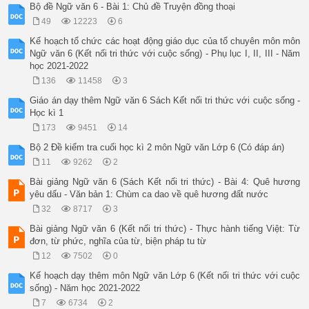
Bộ đề Ngữ văn 6 - Bài 1: Chủ đề Truyện đồng thoại
49
12223
6
Kế hoạch tổ chức các hoạt động giáo dục của tổ chuyên môn môn
Ngữ văn 6 (Kết nối tri thức với cuộc sống) - Phụ lục I, II, III - Năm
học 2021-2022
136
11458
3
Giáo án dạy thêm Ngữ văn 6 Sách Kết nối tri thức với cuộc sống -
Học kì 1
173
9451
14
Bộ 2 Đề kiểm tra cuối học kì 2 môn Ngữ văn Lớp 6 (Có đáp án)
11
9262
2
Bài giảng Ngữ văn 6 (Sách Kết nối tri thức) - Bài 4: Quê hương
yêu dấu - Văn bản 1: Chùm ca dao về quê hương đất nước
32
8717
3
Bài giảng Ngữ văn 6 (Kết nối tri thức) - Thực hành tiếng Việt: Từ
đơn, từ phức, nghĩa của từ, biện pháp tu từ
12
7502
0
Kế hoạch dạy thêm môn Ngữ văn Lớp 6 (Kết nối tri thức với cuộc
sống) - Năm học 2021-2022
7
6734
2