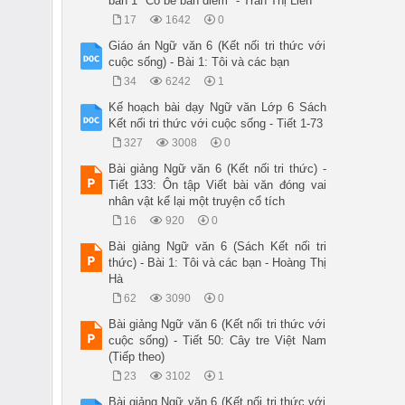
bản 1 "Cô bé bán diêm" - Trần Thị Liên
17
1642
0
Giáo án Ngữ văn 6 (Kết nối tri thức với
cuộc sống) - Bài 1: Tôi và các bạn
34
6242
1
Kế hoạch bài dạy Ngữ văn Lớp 6 Sách
Kết nối tri thức với cuộc sống - Tiết 1-73
327
3008
0
Bài giảng Ngữ văn 6 (Kết nối tri thức) -
Tiết 133: Ôn tập Viết bài văn đóng vai
nhân vật kể lại một truyện cổ tích
16
920
0
Bài giảng Ngữ văn 6 (Sách Kết nối tri
thức) - Bài 1: Tôi và các bạn - Hoàng Thị
Hà
62
3090
0
Bài giảng Ngữ văn 6 (Kết nối tri thức với
cuộc sống) - Tiết 50: Cây tre Việt Nam
(Tiếp theo)
23
3102
1
Bài giảng Ngữ văn 6 (Kết nối tri thức với