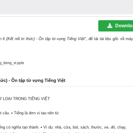
Downlo
 6 (Kết nối tri thức) - Ôn tập từ vựng Tiếng Việt"
, để tải tài liệu gốc về má
_tieng_vi.pptx
hức) - Ôn tập từ vựng Tiếng Việt
Ừ LOẠI TRONG TIẾNG VIỆT
 câu. • Tiếng là đơn vị tạo nên từ.
 có nghĩa tạo thành. • Ví dụ: nhà, cửa, bút, sách, thước, xe, đỏ, chạy,