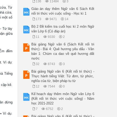
136
11484
3
 cửa, Từ
Giáo án dạy thêm Ngữ văn 6 Sách Kết
nhà cửa,
nối tri thức với cuộc sống - Học kì 1
i một số
173
9471
14
Bộ 2 Đề kiểm tra cuối học kì 2 môn Ngữ
- Từ láy
văn Lớp 6 (Có đáp án)
hận giữa
11
9330
2
Bài giảng Ngữ văn 6 (Sách Kết nối tri
thức) - Bài 4: Quê hương yêu dấu - Văn
. Êm đềm
bản 1: Chùm ca dao về quê hương đất
nước
. Ví dụ:
32
8743
3
Bài giảng Ngữ văn 6 (Kết nối tri thức) -
mà Tiếng
Thực hành tiếng Việt: Từ đơn, từ phức,
nghĩa của từ, biện pháp tu từ
 cập kê.
12
7544
0
Kế hoạch dạy thêm môn Ngữ văn Lớp 6
(Kết nối tri thức với cuộc sống) - Năm
hân đứng
học 2021-2022
7
6752
2
 • Ví dụ:
Bài giảng Ngữ văn 6 (Kết nối tri thức) -