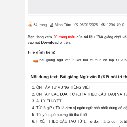
34 trang
Minh Tâm
03/01/2025
1294
0
Bạn đang xem
20 trang mẫu
của tài liệu
"Bài giảng Ngữ văn
vào nút
Download
ở trên.
File đính kèm:
bai_giang_ngu_van_6_ket_noi_tri_thuc_on_tap_tu_vung
Nội dung text: Bài giảng Ngữ văn 6 (Kết nối tri t
ÔN TẬP TỪ VỰNG TIẾNG VIỆT
ÔN TẬP CÁC LOẠI TỪ (CHIA THEO CẤU TẠO) VÀ T
A. LÝ THUYẾT
TỪ là gì? • Từ là đơn vị ngôn ngữ nhỏ nhất dùng để đặt
Tôi yêu quê hương tôi tha thiết.
I. XÉT THEO CẤU TẠO TỪ 1. Từ đơn: là từ do một tiếng