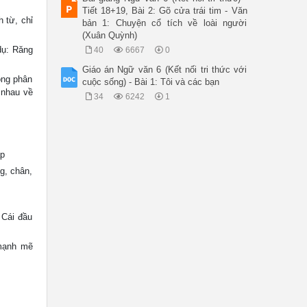
Tiết 18+19, Bài 2: Gõ cửa trái tim - Văn
 từ, chỉ
bản 1: Chuyện cổ tích về loài người
(Xuân Quỳnh)
dụ: Răng
40
6667
0
Giáo án Ngữ văn 6 (Kết nối tri thức với
ông phân
cuộc sống) - Bài 1: Tôi và các bạn
 nhau về
34
6242
1
ạp
g, chân,
 Cái đầu
 mạnh mẽ