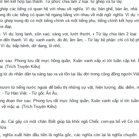
rở lên kết hợp tạo thành. Từ phức chia làm 2 loại: từ ghép và từ láy.
 ghép các tiếng có quan hệ với nhau về nghĩa. Ví dụ: bàn ghế, bàn ăn, nhà
trong đó các tiếng có quan hệ ngang bằng với nhau về mặt ngữ nghĩa. Ví dụ: 
từ ghép trong đó có một tiếng chính và một tiếng phụ, tiếng chính kết hợp vớ
 xe đạp,
 Ví dụ: long lanh, xôn xao, vàng vọt, lướt thướt, • Từ láy chia làm 2 loại: 
ần đến thanh. Ví dụ: xanh xanh, đo đỏ, ầm ầm, - Từ láy bộ phận: chỉ có bộ p
 Ví dụ: bấp bênh, dở dang, lô nhô,
 thơ sau: Phong lưu rất mực hồng quần, Xuân xanh xấp xỉ tới tuần cập kê
. (Trích Truyện Kiều)
 do nhân dân ta sáng tạo ra và tồn tại lâu đời trong cộng đồng người Việt
ợn từ tiếng nước ngoài để biểu thị những sự vật, hiện tượng, đặc điểm, 
i: - Từ Hán Việt. - Từ gốc Ấn Âu.
rong đoạn thơ sau: Phong lưu rất mực hồng quần, Xuân xanh xấp xỉ tới tuần
ề mặc ai. (Trích Truyện Kiều)
ụ: Cái gậy có một chân Biết giúp bà khỏi ngã Chiếc com-pa bố vẽ Có c
 lửa
, nghĩa xuất hiện đầu tiên là nghĩa gốc, các nghĩa còn lại là nghĩa chuyển.