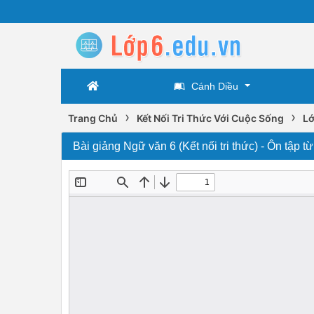
Cánh Diều
›
›
Trang Chủ
Kết Nối Tri Thức Với Cuộc Sống
Lớ
Bài giảng Ngữ văn 6 (Kết nối tri thức) - Ôn tập t