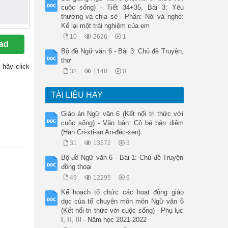
cuộc sống) - Tiết 34+35, Bài 3: Yêu
thương và chia sẻ - Phần: Nói và nghe:
Kể lại một trải nghiệm của em
10
2626
1
ad
Bộ đề Ngữ văn 6 - Bài 3: Chủ đề Truyện,
thơ
y hãy click
32
1148
0
TÀI LIỆU HAY
Giáo án Ngữ văn 6 (Kết nối tri thức với
cuộc sống) - Văn bản: Cô bé bán diêm
(Han Cri-xti-an An-đéc-xen)
31
13572
3
Bộ đề Ngữ văn 6 - Bài 1: Chủ đề Truyện
đồng thoại
49
12295
6
Kế hoạch tổ chức các hoạt động giáo
dục của tổ chuyên môn môn Ngữ văn 6
(Kết nối tri thức với cuộc sống) - Phụ lục
I, II, III - Năm học 2021-2022