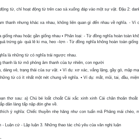
động từ, chỉ hoạt động từ trên cao sà xuống đáp vào một sự vật. Đậu 2: danh
m thanh nhưng khác xa nhau, không liên quan gì đến nhau về nghĩa. - Ví 
a giống nhau hoặc gần giống nhau • Phân loại: - Từ đồng nghĩa hoàn toàn kh
 quả trứng gà- quả lê ki ma, heo –lợn - Từ đồng nghĩa không hoàn toàn giống
nghĩa là những từ có nghĩa trái ngược nhau.
g thanh là từ mô phỏng âm thanh của tự nhiên, con người
, dáng vẻ, trạng thái của sự vật. • Ví dụ: xơ xác, vắng lặng, gầy gò, mập m
ững từ có ít nhất một nét chung về nghĩa. • Ví dụ: mắt, mũi, tai, đầu, miện
ạn thơ sau: a) Chú bé loắt choắt Cái xắc xinh xinh Cái chân thoăn thoắt
ắp dân làng tấp nập đón ghe về.
ải thích ý nghĩa: Chiếc thuyền nhẹ hăng như con tuấn mã Phăng mái chèo,
- Luận cứ - Lập luận 3. Những thao tác chủ yêu của văn nghị luận