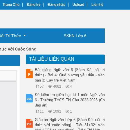
Trang Chủ
Đăng ký
Đăng nhập
Upload
Liên hệ
Nối Tri Thức
SKKN Lớp 6
Thức Với Cuộc Sống
TÀI LIỆU LIÊN QUAN
Bài giảng Ngữ văn 6 (Sách Kết nối tri
thức) - Bài 4: Quê hương yêu dấu - Văn
bản 3: Cây tre Việt Nam
57
4662
4
Đề kiểm tra giữa học kì 1 môn Ngữ văn
6 - Trường THCS Thị Cầu 2022-2023 (Có
đáp án)
11
1092
1
Giáo án Ngữ văn Lớp 6 (Sách Kết nối tri
thức với cuộc sống) - Tiết 31+32: Văn