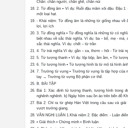
Chân: chân người, chân ghế, chân núi
2. Từ đồng âm • Ví dụ: Ruồi đậu mâm xôi đậu. Đậu 1: 
một loại hạt.
- Khái niệm: Từ đồng âm là những từ giống nhau về â
lợi, lợi ích
3. Từ đồng nghĩa • Từ đồng nghĩa là những từ có nghĩ
biệt nhau về sắc thái nghĩa. Ví dụ: ba – bố, mẹ - má,
sắc thái nghĩa. Ví dụ: chết – từ trần
4. Từ trái nghĩa Ví dụ: gần – xa, thơm – hôi - Từ trái 
5. Từ tượng thanh • Ví dụ: lộp bộp, ầm ầm, • Từ tượn
6. Từ tượng hình • Từ tượng hình là từ mô tả hình ảnh
7. Trường từ vựng • Trường từ vựng là tập hợp của nh
tay → Trường từ vựng Bộ phận cơ thể.
B. BÀI TẬP
Bài 1: Xác định từ tượng thanh, tượng hình trong đo
nghênh nghênh. b) Ngày hôm sau ồn ào trên bến đỗ Kh
Bài 2: Chỉ ra từ ghép Hán Việt trong câu sau và gi
vượt trường giang.
VĂN NGHỊ LUẬN 1.Khái niệm 2. Đặc điểm: - Luận điểm 
• Giải thích • Chứng minh • Bình luận