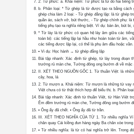
2. Từ phức: a. Khái niệm: Từ phức là từ do hai tiếng t
b. Phân loại: * Từ ghép là từ được tạo ra bằng cách
ghép chia làm 2 loại: - Từ ghép đằng lập: là từ ghép 
quần áo, sách vở, bút thước, - Từ ghép chính phụ: là 
tiếng phụ tạo ra nghĩa riêng biệt. Ví dụ: bàn ăn, bút bi,
* Từ láy là từ phức có quan hệ láy âm giữa các tiếng.
toàn bộ: các tiếng lặp lại hầu như hoàn toàn từ âm, v
các tiếng được lặp lại, có thể là phụ âm đầu hoặc vần.
• Vi dụ: Học hành → từ ghép đẳng lập
Bài tập nhanh: Xác định từ ghép, từ láy trong đoạn
trướng rủ màn che, Tường đông ong bướm đi về mặc ai
II. XÉT THEO NGUỒN GỐC 1. Từ thuần Việt: là những từ
cây, hoa, lá
2. Từ mượn a. Khái niệm: Từ mượn là những từ vay mư
Việt chưa có từ thật thích hợp để biểu thị. b. Phân loạ
Bài tập nhanh: Xác định từ thuần Việt, từ Hán Việt t
Êm đềm trướng rủ màn che, Tường đông ong bướm đi v
• Ông ấy đã chết. • Ông ấy đã từ trần.
III. XÉT THEO NGHĨA CỦA TỪ 1. Từ nhiều nghĩa Ví d
chân quay Cái kiềng đun hàng ngày Ba chân xòe trong
• Từ nhiều nghĩa: là từ có hai nghĩa trở lên. Trong đó