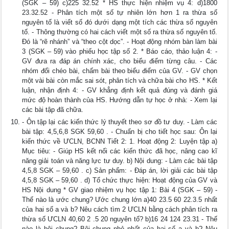
(SGK – 59) c)225 32.52 * HS thực hiện nhiệm vụ 4: d)1800
23.32.52 - Phân tích một số tự nhiên lớn hơn 1 ra thừa số
nguyên tố là viết số đó dưới dạng một tích các thừa số nguyên
tố. - Thông thường có hai cách viết một số ra thừa số nguyên tố.
Đó là “rẽ nhánh” và “theo cột dọc”. - Hoạt động nhóm bàn làm bài
3 (SGK – 59) vào phiếu học tập số 2. * Báo cáo, thảo luận 4: -
GV đưa ra đáp án chính xác, cho biểu điểm từng câu. - Các
nhóm đổi chéo bài, chấm bài theo biểu điểm của GV. - GV chọn
một vài bài còn mắc sai sót, phân tích và chữa bài cho HS. * Kết
luận, nhận định 4: - GV khẳng định kết quả đúng và đánh giá
mức độ hoàn thành của HS. Hướng dẫn tự học ở nhà: - Xem lại
các bài tập đã chữa.
- Ôn tập lại các kiến thức lý thuyết theo sơ đồ tư duy. - Làm các
bài tập: 4,5,6,8 SGK 59,60 . - Chuẩn bị cho tiết học sau: Ôn lại
kiến thức về ƯCLN, BCNN Tiết 2: 1. Hoạt động 2: Luyện tập a)
Mục tiêu: - Giúp HS kết nối các kiến thức đã học, nâng cao kĩ
năng giải toán và năng lực tư duy. b) Nội dung: - Làm các bài tập
4,5,8 SGK – 59,60 . c) Sản phẩm: - Đáp án, lời giải các bài tập
4,5,8 SGK – 59,60 . d) Tổ chức thực hiện: Hoạt động của GV và
HS Nội dung * GV giao nhiệm vụ học tập 1: Bài 4 (SGK – 59) -
Thế nào là ước chung? Ước chung lớn a)40 23.5 60 22.3.5 nhất
của hai số a và b? Nêu cách tìm 2 ƯCLN bằng cách phân tích ra
thừa số ƯCLN 40,60 2 .5 20 nguyên tố? b)16 24 124 23.31 - Thế
nào là bội chung? Bội chung nhỏ nhất của hai số a và b? Nêu