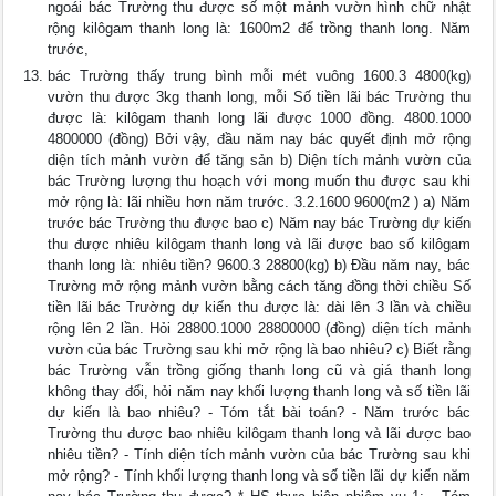
ngoái bác Trường thu được số một mảnh vườn hình chữ nhật
rộng kilôgam thanh long là: 1600m2 để trồng thanh long. Năm
trước,
bác Trường thấy trung bình mỗi mét vuông 1600.3 4800(kg)
vườn thu được 3kg thanh long, mỗi Số tiền lãi bác Trường thu
được là: kilôgam thanh long lãi được 1000 đồng. 4800.1000
4800000 (đồng) Bởi vậy, đầu năm nay bác quyết định mở rộng
diện tích mảnh vườn để tăng sản b) Diện tích mảnh vườn của
bác Trường lượng thu hoạch với mong muốn thu được sau khi
mở rộng là: lãi nhiều hơn năm trước. 3.2.1600 9600(m2 ) a) Năm
trước bác Trường thu được bao c) Năm nay bác Trường dự kiến
thu được nhiêu kilôgam thanh long và lãi được bao số kilôgam
thanh long là: nhiêu tiền? 9600.3 28800(kg) b) Đầu năm nay, bác
Trường mở rộng mảnh vườn bằng cách tăng đồng thời chiều Số
tiền lãi bác Trường dự kiến thu được là: dài lên 3 lần và chiều
rộng lên 2 lần. Hỏi 28800.1000 28800000 (đồng) diện tích mảnh
vườn của bác Trường sau khi mở rộng là bao nhiêu? c) Biết rằng
bác Trường vẫn trồng giống thanh long cũ và giá thanh long
không thay đổi, hỏi năm nay khối lượng thanh long và số tiền lãi
dự kiến là bao nhiêu? - Tóm tắt bài toán? - Năm trước bác
Trường thu được bao nhiêu kilôgam thanh long và lãi được bao
nhiêu tiền? - Tính diện tích mảnh vườn của bác Trường sau khi
mở rộng? - Tính khối lượng thanh long và số tiền lãi dự kiến năm