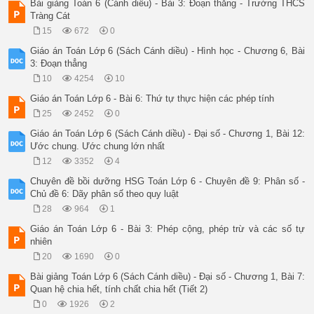
Bài giảng Toán 6 (Cánh diều) - Bài 3: Đoạn thẳng - Trường THCS
Tràng Cát
15
672
0
Giáo án Toán Lớp 6 (Sách Cánh diều) - Hình học - Chương 6, Bài
3: Đoạn thẳng
10
4254
10
Giáo án Toán Lớp 6 - Bài 6: Thứ tự thực hiện các phép tính
25
2452
0
Giáo án Toán Lớp 6 (Sách Cánh diều) - Đại số - Chương 1, Bài 12:
Ước chung. Ước chung lớn nhất
12
3352
4
Chuyên đề bồi dưỡng HSG Toán Lớp 6 - Chuyên đề 9: Phân số -
Chủ đề 6: Dãy phân số theo quy luật
28
964
1
Giáo án Toán Lớp 6 - Bài 3: Phép cộng, phép trừ và các số tự
nhiên
20
1690
0
Bài giảng Toán Lớp 6 (Sách Cánh diều) - Đại số - Chương 1, Bài 7:
Quan hệ chia hết, tính chất chia hết (Tiết 2)
0
1926
2