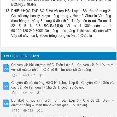
BCNN(28,49,64)
PHIẾU HỌC TẬP SỐ 5 Họ và tên HS: Lớp: . Bài tập bổ sung 2:
Gọi số cây hoa ly được trồng trong vườn cô Châu là Vì trồng
theo hàng 4, hàng 5, hàng 6 đều thiếu 1 cây nên ta có: Ta có: 4
22 5 5 6 2.3 BCNN(4,5,6) Vì a 1 301 nên a 1
60;120;180;240;300 Do trồng theo hàng 7 thì vừa đủ nên a7
Vậy số cây hoa ly được trồng trong vườn cô Châu là
TÀI LIỆU LIÊN QUAN
Chuyên đề bồi dưỡng HSG Toán Lớp 6 - Chuyên đề 2: Lũy thừa
với số mũ tự nhiên - Chủ đề 6: Tìm chữ số tận cùng
25
1002
1
Chuyên đề bồi dưỡng HSG Hình học Lớp 6 - Chuyên đề 4: Góc và
các vẫn đề liên quan - Chủ đề 1: Góc, số đo góc
20
858
1
Bồi dưỡng học sinh giỏi môn Toán Lớp 6 - Chủ đề 21: Điểm –
đường thẳng – đoạn thẳng – tam giác (Có đáp án)
30
932
1