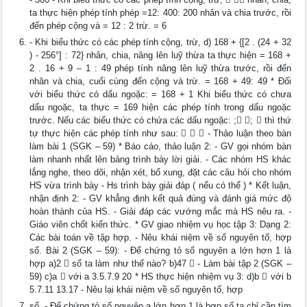
ta thực hiện phép tính phép =12: 400: 200 nhân và chia trước, rồi
đến phép cộng và = 12 : 2 trừ. = 6
- Khi biểu thức có các phép tính cộng, trừ, d) 168 + {[2 . (24 + 32
) - 256°] : 72} nhân, chia, nâng lên luỹ thừa ta thực hiện = 168 +
2 . 16 + 9 – 1 : 49 phép tính nâng lên luỹ thừa trước, rồi đến
nhân và chia, cuối cùng đến cộng và trừ. = 168 + 49: 49 * Đối
với biểu thức có dấu ngoặc: = 168 + 1 Khi biểu thức có chưa
dấu ngoặc, ta thực = 169 hiện các phép tính trong dấu ngoặc
trước. Nếu các biểu thức có chứa các dấu ngoặc: ; ;  thì thứ
tự thực hiện các phép tính như sau:    - Thảo luận theo bàn
làm bài 1 (SGK – 59) * Báo cáo, thảo luận 2: - GV gọi nhóm bàn
làm nhanh nhất lên bảng trình bày lời giải. - Các nhóm HS khác
lắng nghe, theo dõi, nhận xét, bổ xung, đặt các câu hỏi cho nhóm
HS vừa trình bày - Hs trình bày giải đáp ( nếu có thể ) * Kết luận,
nhận định 2: - GV khẳng định kết quả đúng và đánh giá mức độ
hoàn thành của HS. - Giải đáp các vướng mắc mà HS nêu ra. -
Giáo viên chốt kiến thức. * GV giao nhiệm vụ học tập 3: Dạng 2:
Các bài toán về tập hợp. - Nêu khái niệm về số nguyên tố, hợp
số. Bài 2 (SGK – 59): - Để chứng tỏ số nguyên a lớn hơn 1 là
hợp a)2  số ta làm như thế nào? b)47  - Làm bài tập 2 (SGK –
59) c)a  với a 3.5.7.9 20 * HS thực hiện nhiệm vụ 3: d)b  với b
5.7.11 13.17 - Nêu lại khái niệm về số nguyên tố, hợp
số. - Để chứng tỏ số nguyên a lớn hơn 1 là hợp số ta chỉ cần tìm