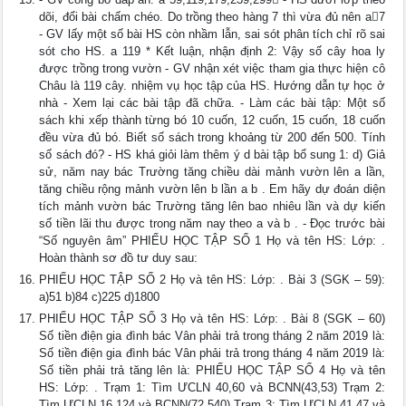
dõi, đổi bài chấm chéo. Do trồng theo hàng 7 thì vừa đủ nên a7
- GV lấy một số bài HS còn nhầm lẫn, sai sót phân tích chỉ rõ sai
sót cho HS. a 119 * Kết luận, nhận định 2: Vậy số cây hoa ly
được trồng trong vườn - GV nhận xét việc tham gia thực hiện cô
Châu là 119 cây. nhiệm vụ học tập của HS. Hướng dẫn tự học ở
nhà - Xem lại các bài tập đã chữa. - Làm các bài tập: Một số
sách khi xếp thành từng bó 10 cuốn, 12 cuốn, 15 cuốn, 18 cuốn
đều vừa đủ bó. Biết số sách trong khoảng từ 200 đến 500. Tính
số sách đó? - HS khá giỏi làm thêm ý d bài tập bổ sung 1: d) Giả
sử, năm nay bác Trường tăng chiều dài mảnh vườn lên a lần,
tăng chiều rộng mảnh vườn lên b lần a b . Em hãy dự đoán diện
tích mảnh vườn bác Trường tăng lên bao nhiêu lần và dự kiến
số tiền lãi thu được trong năm nay theo a và b . - Đọc trước bài
“Số nguyên âm” PHIẾU HỌC TẬP SỐ 1 Họ và tên HS: Lớp: .
Hoàn thành sơ đồ tư duy sau:
PHIẾU HỌC TẬP SỐ 2 Họ và tên HS: Lớp: . Bài 3 (SGK – 59):
a)51 b)84 c)225 d)1800
PHIẾU HỌC TẬP SỐ 3 Họ và tên HS: Lớp: . Bài 8 (SGK – 60)
Số tiền điện gia đình bác Vân phải trả trong tháng 2 năm 2019 là:
Số tiền điện gia đình bác Vân phải trả trong tháng 4 năm 2019 là:
Số tiền phải trả tăng lên là: PHIẾU HỌC TẬP SỐ 4 Họ và tên
HS: Lớp: . Trạm 1: Tìm ƯCLN 40,60 và BCNN(43,53) Trạm 2:
Tìm ƯCLN 16,124 và BCNN(72,540) Trạm 3: Tìm ƯCLN 41,47 và