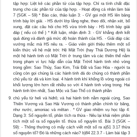
tập hợp: Liệt kê các phần tử của tập hợp. Chỉ ra tính chất đặc
trưng cho các phần tử của tập hợp. - Hoạt động cá nhân làm bài
7 (SGK – 59) * Báo cáo, thảo luận 3: - GV gọi một HS lên bảng
trình bày lời giải. - HS dưới lớp lắng nghe, theo dõi, nhận xét, bổ
xung, đặt các câu hỏi cho HS vừa trình bày - HS trình bày giải
đáp ( nếu có thể ) * Kết luận, nhận định 3: - GV khẳng định kết
quả đúng và đánh giá mức độ hoàn thành của HS. - Giải đáp các
vướng mắc mà HS nêu ra. - Giáo viên giới thiệu thêm một số
kiến thức về hệ mặt trời: Hệ Mặt Trời (hay Thái Dương Hệ) là
một hệ hành tinh có Mặt Trời ở trung tâm và các thiên thể nằm
trong phạm vi lực hấp dẫn của Mặt Trời4 hành tinh nhỏ vòng
trong gồm: Sao Thủy, Sao Kim, Trái Đất và Sao Hỏa - người ta
cũng còn gọi chúng là các hành tinh đá do chúng có thành phần
chủ yếu từ đá và kim loại. 4 hành tinh khí khổng lồ vòng ngoài có
khối lượng lớn hơn rất nhiều so với 4 hành tinh vòng trong. Hai
hành tinh lớn nhất, Sao Mộc và Sao Thổ có thành phần
chủ yếu từ heli và hiđrô; và hai hành tinh nằm ngoài cùng, Sao
Thiên Vương và Sao Hải Vương có thành phần chính từ băng,
như nước, amoniac và mêtan . * GV giao nhiệm vụ học tập 4:
Dạng 3: Số nguyên tố, phân tích ra thừa - Nêu lại khái niệm phân
tích một số ra số nguyên tố. thừa số nguyên tố. Bài 3 (SGK –
59): - Thông thường có mấy cách viết một số ra a)51 3.17 thừa
số nguyên tố? Đó là những cách nào? b)84 22.3.7 - Làm bài tập 3