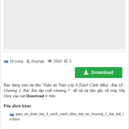
18 trang
thuynga
2924
3
Download
Bạn đang xem tài liệu
"Giáo án Toán Lớp 6 (Sách Cánh diều) - Đại số -
Chương 1, Bài: Bài tập cuối chương I"
, để tải tài liệu gốc về máy hãy
click vào nút
Download
ở trên.
File đính kèm:
giao_an_toan_lop_6_sach_canh_dieu_dai_so_chuong_1_bai_bai_t
a.docx