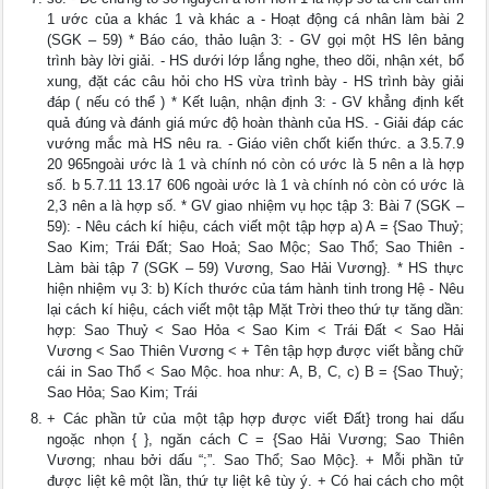
1 ước của a khác 1 và khác a - Hoạt động cá nhân làm bài 2
(SGK – 59) * Báo cáo, thảo luận 3: - GV gọi một HS lên bảng
trình bày lời giải. - HS dưới lớp lắng nghe, theo dõi, nhận xét, bổ
xung, đặt các câu hỏi cho HS vừa trình bày - HS trình bày giải
đáp ( nếu có thể ) * Kết luận, nhận định 3: - GV khẳng định kết
quả đúng và đánh giá mức độ hoàn thành của HS. - Giải đáp các
vướng mắc mà HS nêu ra. - Giáo viên chốt kiến thức. a 3.5.7.9
20 965ngoài ước là 1 và chính nó còn có ước là 5 nên a là hợp
số. b 5.7.11 13.17 606 ngoài ước là 1 và chính nó còn có ước là
2,3 nên a là hợp số. * GV giao nhiệm vụ học tập 3: Bài 7 (SGK –
59): - Nêu cách kí hiệu, cách viết một tập hợp a) A = {Sao Thuỷ;
Sao Kim; Trái Đất; Sao Hoả; Sao Mộc; Sao Thổ; Sao Thiên -
Làm bài tập 7 (SGK – 59) Vương, Sao Hải Vương}. * HS thực
hiện nhiệm vụ 3: b) Kích thước của tám hành tinh trong Hệ - Nêu
lại cách kí hiệu, cách viết một tập Mặt Trời theo thứ tự tăng dần:
hợp: Sao Thuỷ < Sao Hỏa < Sao Kim < Trái Đất < Sao Hải
Vương < Sao Thiên Vương < + Tên tập hợp được viết bằng chữ
cái in Sao Thổ < Sao Mộc. hoa như: A, B, C, c) B = {Sao Thuỷ;
Sao Hỏa; Sao Kim; Trái
+ Các phần tử của một tập hợp được viết Đất} trong hai dấu
ngoặc nhọn { }, ngăn cách C = {Sao Hải Vương; Sao Thiên
Vương; nhau bởi dấu “;”. Sao Thổ; Sao Mộc}. + Mỗi phần tử
được liệt kê một lần, thứ tự liệt kê tùy ý. + Có hai cách cho một