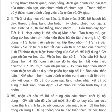
Trung thực: khách quan, công bằng, đánh giá chính xác bài làm
của mình, của bạn, của nhóm mình và nhóm bạn. - Trách nhiệm:
có ý thức hoàn thành công việc của nhóm và GV giao.
II. Thiết bị dạy học và học liệu: 1. Giáo viên: SGK, kế hoạch bài
dạy, thước thẳng, bảng phụ hoặc máy chiếu, phiếu học tập. 2.
Học sinh: SGK, thước thẳng, bảng nhóm. III. Tiến trình dạy học:
Tiết 1: 1. Hoạt động 1: Mở đầu a) Mục tiêu: - Tạo hứng thú, gợi
động cơ học sinh tìm hiểu kiến thức bài ôn tập chương I. b) Nội
dung: - HS hoàn thiện phiếu học tập theo nhóm 4 HS. c) Sản
phẩm: - Sơ đồ tư duy tóm tắt các kiến thức cơ bản của chương
I. d) Tổ chức thực hiện: Hoạt động của GV và HS Nội dung * GV
giao nhiệm vụ học tập: Phiếu học tập số 1. - Yêu cầu HS hoạt
động nhóm 4 HS hoàn thiện sơ đồ tư duy tóm tắt kiến thức
chương I. * HS thực hiện nhiệm vụ: - HS thảo luận theo nhóm
hoàn thiện sơ đồ tư duy trên phiếu học tập số 1. * Báo cáo, thảo
luận: - GV chọn nhóm hoàn thành nhiệm vụ nhanh nhất lên trình
bày kết quả. - HS cả lớp quan sát, lắng nghe, nhận xét và bổ
sung. * Kết luận, nhận định: - GV nhận xét phần trình bày của
nhóm
HS, nhận xét câu trả lời bổ sung của các nhóm, chốt lại nội
dung. - GV đặt vấn đề vào bài mới: Sơ đồ tư duy các em vừa
hoàn thành chính là các nội dung cơ bản mà các em đã tìm hiểu
trong chương I. Để hệ thống hoá lại các kiến thức đã học trong