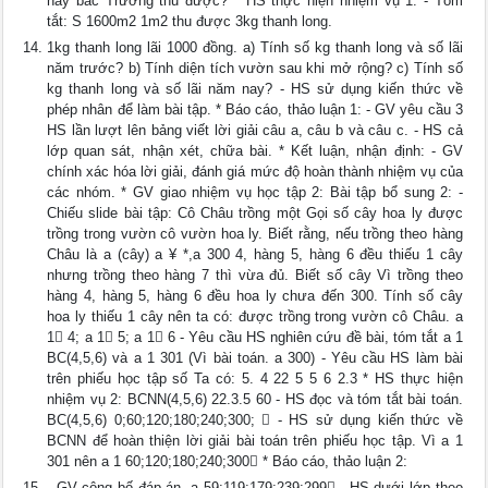
nay bác Trường thu được? * HS thực hiện nhiệm vụ 1: - Tóm
tắt: S 1600m2 1m2 thu được 3kg thanh long.
1kg thanh long lãi 1000 đồng. a) Tính số kg thanh long và số lãi
năm trước? b) Tính diện tích vườn sau khi mở rộng? c) Tính số
kg thanh long và số lãi năm nay? - HS sử dụng kiến thức về
phép nhân để làm bài tập. * Báo cáo, thảo luận 1: - GV yêu cầu 3
HS lần lượt lên bảng viết lời giải câu a, câu b và câu c. - HS cả
lớp quan sát, nhận xét, chữa bài. * Kết luận, nhận định: - GV
chính xác hóa lời giải, đánh giá mức độ hoàn thành nhiệm vụ của
các nhóm. * GV giao nhiệm vụ học tập 2: Bài tập bổ sung 2: -
Chiếu slide bài tập: Cô Châu trồng một Gọi số cây hoa ly được
trồng trong vườn cô vườn hoa ly. Biết rằng, nếu trồng theo hàng
Châu là a (cây) a ¥ *,a 300 4, hàng 5, hàng 6 đều thiếu 1 cây
nhưng trồng theo hàng 7 thì vừa đủ. Biết số cây Vì trồng theo
hàng 4, hàng 5, hàng 6 đều hoa ly chưa đến 300. Tính số cây
hoa ly thiếu 1 cây nên ta có: được trồng trong vườn cô Châu. a
1 4; a 1 5; a 1 6 - Yêu cầu HS nghiên cứu đề bài, tóm tắt a 1
BC(4,5,6) và a 1 301 (Vì bài toán. a 300) - Yêu cầu HS làm bài
trên phiếu học tập số Ta có: 5. 4 22 5 5 6 2.3 * HS thực hiện
nhiệm vụ 2: BCNN(4,5,6) 22.3.5 60 - HS đọc và tóm tắt bài toán.
BC(4,5,6) 0;60;120;180;240;300;  - HS sử dụng kiến thức về
BCNN để hoàn thiện lời giải bài toán trên phiếu học tập. Vì a 1
301 nên a 1 60;120;180;240;300 * Báo cáo, thảo luận 2:
- GV công bố đáp án. a 59;119;179;239;299 - HS dưới lớp theo