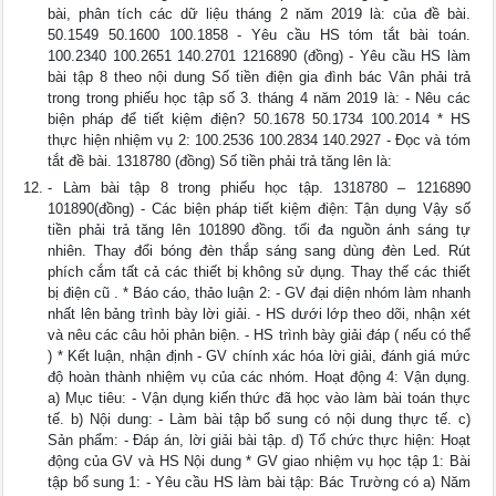
bài, phân tích các dữ liệu tháng 2 năm 2019 là: của đề bài.
50.1549 50.1600 100.1858 - Yêu cầu HS tóm tắt bài toán.
100.2340 100.2651 140.2701 1216890 (đồng) - Yêu cầu HS làm
bài tập 8 theo nội dung Số tiền điện gia đình bác Vân phải trả
trong trong phiếu học tập số 3. tháng 4 năm 2019 là: - Nêu các
biện pháp để tiết kiệm điện? 50.1678 50.1734 100.2014 * HS
thực hiện nhiệm vụ 2: 100.2536 100.2834 140.2927 - Đọc và tóm
tắt đề bài. 1318780 (đồng) Số tiền phải trả tăng lên là:
- Làm bài tập 8 trong phiếu học tập. 1318780 – 1216890
101890(đồng) - Các biện pháp tiết kiệm điện: Tận dụng Vậy số
tiền phải trả tăng lên 101890 đồng. tối đa nguồn ánh sáng tự
nhiên. Thay đổi bóng đèn thắp sáng sang dùng đèn Led. Rút
phích cắm tất cả các thiết bị không sử dụng. Thay thế các thiết
bị điện cũ . * Báo cáo, thảo luận 2: - GV đại diện nhóm làm nhanh
nhất lên bảng trình bày lời giải. - HS dưới lớp theo dõi, nhận xét
và nêu các câu hỏi phản biện. - HS trình bày giải đáp ( nếu có thể
) * Kết luận, nhận định - GV chính xác hóa lời giải, đánh giá mức
độ hoàn thành nhiệm vụ của các nhóm. Hoạt động 4: Vận dụng.
a) Mục tiêu: - Vận dụng kiến thức đã học vào làm bài toán thực
tế. b) Nội dung: - Làm bài tập bổ sung có nội dung thực tế. c)
Sản phẩm: - Đáp án, lời giải bài tập. d) Tổ chức thực hiện: Hoạt
động của GV và HS Nội dung * GV giao nhiệm vụ học tập 1: Bài
tập bổ sung 1: - Yêu cầu HS làm bài tập: Bác Trường có a) Năm