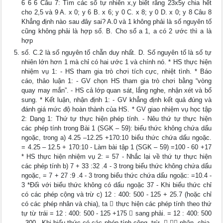
6 6 6 Câu 7: Tìm các số tự nhiên x,y biết rằng 23x5y chia hết
cho 2,5 và 9 A. x 0; y 6 B. x 6; y 0 C. x 8; y 0 D. x 0; y 8 Câu 8
Khẳng định nào sau đây sai? A.0 và 1 không phải là số nguyên tố
cũng không phải là hợp số. B. Cho số a 1, a có 2 ước thì a là
hợp
số. C.2 là số nguyên tố chẵn duy nhất. D. Số nguyên tố là số tự
nhiên lớn hơn 1 mà chỉ có hai ước 1 và chính nó. * HS thực hiện
nhiệm vụ 1: - HS tham gia trò chơi tích cực, nhiệt tình. * Báo
cáo, thảo luận 1: - GV chọn HS tham gia trò chơi bằng “vòng
quay may mắn”. - HS cả lớp quan sát, lắng nghe, nhận xét và bổ
sung. * Kết luận, nhận định 1: - GV khẳng định kết quả đúng và
đánh giá mức độ hoàn thành của HS. * GV giao nhiệm vụ học tập
2: Dạng 1: Thứ tự thực hiện phép tính. - Nêu thứ tự thực hiện
các phép tính trong Bài 1 (SGK – 59): biểu thức không chứa dấu
ngoặc, trong a) 4.25 –12.25 +170:10 biểu thức chứa dấu ngoặc.
= 4.25 – 12.5 + 170:10 - Làm bài tập 1 (SGK – 59) =100 - 60 +17
* HS thực hiện nhiệm vụ 2: = 57 - Nhắc lại về thứ tự thực hiện
các phép tính b) 7 + 33 :32 .4 - 3 trong biểu thức không chứa dấu
ngoặc, = 7 + 27 :9 .4 - 3 trong biểu thức chứa dấu ngoặc: =10.4 -
3 *Đối với biểu thức không có dấu ngoặc 37 - Khi biểu thức chỉ
có các phép cộng và trừ c) 12 : 400: 500 - 125 + 25.7 (hoặc chỉ
có các phép nhân và chia), ta  thực hiện các phép tính theo thứ
tự từ trái = 12 : 400: 500 - 125 +175  sang phải. = 12 : 400: 500
- 300 - Khi biểu thức có các phép tính cộng, trừ,   nhân, chia,