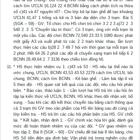
cách tìm ƯCLN 16,124 22 4 BCNN bằng cách phân tích ra thừa
số c)41 và 47 nguyên tố? - Cho lớp kê lại bàn ghế để tạo khoảng
ƯCLN 41,47 1 trống và kê ra 3 bàn đại diện cho 3 trạm. Bài 5
(SGK – 59) - GV: Tổ chức cho HS chơi trò chơi 3 2 2 3 a)72 2 .3
540 2 .3 .5 “Chuyến tàu tri thức”. Có 3 trạm, ứng với mỗi trạm là
một yêu cầu. Các đội chơi BCNN 72,540 23.33.5 1080 được phát
một giấy A3 và xuất phát từ các 2 2 trạm khác nhau, lần lượt
thực hiện các câu b)28 2 .7 49 7 hỏi với thời gian tại mỗi trạm là
2 phút. Hết 64 26 2 phút các đội di chuyển sang trạm kế tiếp 6 2
BCNN 28,49,64 2 .7 3136 theo chiều kim đồng hồ.
* HS thực hiện nhiệm vụ 1: c)43 và 53 - HS nêu lại thế nào là
ước chung, ƯCLN, BCNN 43,53 43.53 2279 cách tìm ƯCLN, bội
chung, BCNN, cách tìm BCNN. - Kê bàn ghế. - Làm bài tập 4 và
5 theo đội. - HS quan sát kết quả của các đội, nêu câu hỏi phản
biện. * Báo cáo, thảo luận 1: - Lần lượt hai HS trả lời câu hỏi ôn
tập lại kiến thức về ƯCLN, BCNN, HS khác theo dõi nhận xét, bổ
sung. - Sau khi các đội kết thúc chuyến tàu bằng cách thông qua
cả 3 trạm thì GV treo sản phẩm của HS lên bảng sau đó cùng cả
lớp kiểm tra. - HS trả lời các câu hỏi phản biện của HS. GV chốt
lại. * Kết luận, nhận định 1: - GV chính xác hóa lời giải, đánh giá
mức độ hoàn thành nhiệm vụ của các đội. * GV giao nhiệm vụ
học tập 2: Bài 8 (SGK – 60) - GV chiếu đề bài bài 8 lên bảng, cho
HS Số tiền điện gia đình bác Vân phải trả trong nghiên cứu đề