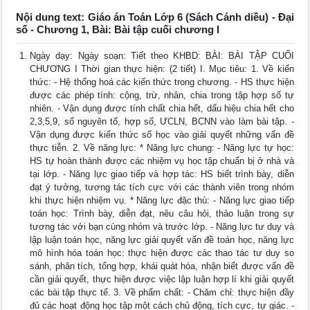
Nội dung text: Giáo án Toán Lớp 6 (Sách Cánh diều) - Đại
số - Chương 1, Bài: Bài tập cuối chương I
Ngày dạy: Ngày soạn: Tiết theo KHBD: BÀI: BÀI TẬP CUỐI
CHƯƠNG I Thời gian thực hiện: (2 tiết) I. Mục tiêu: 1. Về kiến
thức: - Hệ thống hoá các kiến thức trong chương. - HS thực hiện
được các phép tính: cộng, trừ, nhân, chia trong tập hợp số tự
nhiên. - Vận dụng được tính chất chia hết, dấu hiệu chia hết cho
2,3,5,9, số nguyên tố, hợp số, ƯCLN, BCNN vào làm bài tập. -
Vận dụng được kiến thức số học vào giải quyết những vấn đề
thực tiễn. 2. Về năng lực: * Năng lực chung: - Năng lực tự học:
HS tự hoàn thành được các nhiệm vụ học tập chuẩn bị ở nhà và
tại lớp. - Năng lực giao tiếp và hợp tác: HS biết trình bày, diễn
đạt ý tưởng, tương tác tích cực với các thành viên trong nhóm
khi thực hiện nhiệm vụ. * Năng lực đặc thù: - Năng lực giao tiếp
toán học: Trình bày, diễn đạt, nêu câu hỏi, thảo luận trong sự
tương tác với bạn cùng nhóm và trước lớp. - Năng lực tư duy và
lập luận toán học, năng lực giải quyết vấn đề toán học, năng lực
mô hình hóa toán học: thực hiện được các thao tác tư duy so
sánh, phân tích, tổng hợp, khái quát hóa, nhận biết được vấn đề
cần giải quyết, thực hiện được việc lập luận hợp lí khi giải quyết
các bài tập thực tế. 3. Về phẩm chất: - Chăm chỉ: thực hiện đầy
đủ các hoạt động học tập một cách chủ động, tích cực, tự giác. -