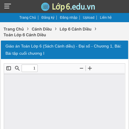
Trang Chủ
Đăng ký
Đăng nhập
Upload
Liên hệ
›
›
›
Trang Chủ
Cánh Diều
Lớp 6 Cánh Diều
Toán Lớp 6 Cánh Diều
Giáo án Toán Lớp 6 (Sách Cánh diều) - Đại số - Chương 1, Bài:
Bài tập cuối chương I