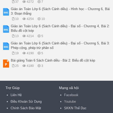
37
4272
7
Giáo án Toán Lớp 6 (Sách Cánh diều) - Hình học - Chương 6, Bài
3: Đoạn thẳng
10
4254
10
Giáo án Toán Lớp 6 (Sách Cánh diều) - Đại số - Chương 4, Bài 2:
Biểu đồ cột kép
13
4214
5
Giáo án Toán Lớp 6 (Sách Cánh diều) - Đại số - Chương 5, Bài 3:
Phép cộng, phép trừ phân số
19
4190
5
Bài giảng Toán 6 Sách Cánh diều - Bài 2: Biểu đồ cột kép
25
4180
3
Trợ Giúp
Mạng xã hội
Liên Hệ
Facebook
Điều Khoản Sử Dụng
Youtube
Chính Sách Bảo Mật
SKKN Thể Dục