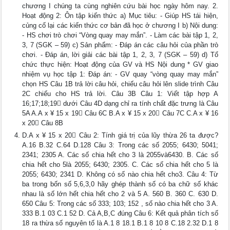
chương I chúng ta cùng nghiên cứu bài học ngày hôm nay. 2.
Hoạt động 2: Ôn tập kiến thức a) Mục tiêu: - Giúp HS tái hiện,
củng cố lại các kiến thức cơ bản đã học ở chương I b) Nội dung:
- HS chơi trò chơi “Vòng quay may mắn”. - Làm các bài tập 1, 2,
3, 7 (SGK – 59) c) Sản phẩm: - Đáp án các câu hỏi của phần trò
chơi. - Đáp án, lời giải các bài tập 1, 2, 3, 7 (SGK – 59) d) Tổ
chức thực hiện: Hoạt động của GV và HS Nội dung * GV giao
nhiệm vụ học tập 1: Đáp án: - GV quay “vòng quay may mắn”
chọn HS Câu 1B trả lời câu hỏi, chiếu câu hỏi lên slide trình Câu
2C chiếu cho HS trả lời. Câu 3B Câu 1: Viết tập hợp A
16;17;18;19 dưới Câu 4D dạng chỉ ra tính chất đặc trưng là Câu
5A A.A x ¥ 15 x 19 Câu 6C B.A x ¥ 15 x 20 Câu 7C C.A x ¥ 16
x 20 Câu 8B
D.A x ¥ 15 x 20 Câu 2: Tính giá trị của lũy thừa 26 ta được?
A.16 B.32 C.64 D.128 Câu 3: Trong các số 2055; 6430; 5041;
2341; 2305 A. Các số chia hết cho 3 là 2055và6430. B. Các số
chia hết cho 5là 2055; 6430; 2305. C. Các số chia hết cho 5 là
2055; 6430; 2341 D. Không có số nào chia hết cho3. Câu 4: Từ
ba trong bốn số 5,6,3,0 hãy ghép thành số có ba chữ số khác
nhau là số lớn hết chia hết cho 2 và 5 A. 560 B. 360 C. 630 D.
650 Câu 5: Trong các số 333; 103; 152 , số nào chia hết cho 3 A.
333 B.1 03 C.1 52 D. Cả A,B,C đúng Câu 6: Kết quả phân tích số
18 ra thừa số nguyên tố là A.1 8 18.1 B.1 8 10 8 C.18 2.32 D.1 8