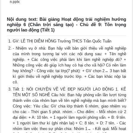
n.pptx
Nội dung text: Bài giảng Hoạt động trải nghiệm hướng
nghiệp 6 (Chân trời sáng tạo) - Chủ đề 9: Tôn trọng
người lao động (Tiết 1)
GV: LÊ THỊ DIỄM HỒNG Trường THCS Trần Quốc Tuấn
- Nhiệm vụ ở nhà: Bạn hãy viết bản giới thiệu về nghề nghiệp
của mình trong tương lai với các nội dung sau: + Tên nghề
nghiệp. + Các công việc phải làm khi làm nghề nghiệp đó? +
Những công việc đó giúp ích hay có hại cho xã hội? Có nên làm
hay không? - Công việc tại lớp(7 phút): + GV chọn 2→ 3 bạn bất
kì giới thiệu về nghề nghiệp trước lớp. + Các bạn khác nộp lại
cô.
Tiết 1: NÓI CHUYỆN VỀ VẺ ĐẸP NGƯỜI LAO ĐỘNG 1. KỂ
TÊN MỘT SỐ NGHỀ Câu hỏi: Bạn hãy phỏng vấn lần lượt từng
thành viên của nhóm bạn về tên nghề nghiệp mà bạn mình biết?
Công việc: Yêu cầu: GV chia lớp thành 6 nhóm, giao nhiệm vụ
cho các - Thời gian 5 phút. nhóm. - Cho điểm: - Mỗi nhóm cử 2
đại diện: + A: 10 tên. + 1 người làm người phỏng vấn. + B: 9 tên.
+ 1 người làm thư kí (ghi nhận lại) + C: 8 tên. + D: 7 tên. - Các
nhóm làm việc theo sự phân chia: Nhóm 1→ - Kết quả: Mỗi hoạt