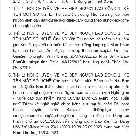
2; 2 → 3, 3→ 4; 4→ 5, 5→ 6, 6→ 1. động tính một điểm.
Tiết 1: NÓI CHUYỆN VỀ VẺ ĐẸP NGƯỜI LAO ĐỘNG 1. KỂ
TÊN MỘT SỐ NGHỀ Thợ sửa điện công Thợ sửa nghiệp theo
nguồn điện dân dan-dung-la-gi-dien-dan- dụng theo dung-bao-gom-
nhung-gi/ nguồn
Tiết 1: NÓI CHUYỆN VỀ VẺ ĐẸP NGƯỜI LAO ĐỘNG 1. KỂ
TÊN MỘT SỐ NGHỀ Ông Vũ Văn Trụ người có thâm niên Làm
giàuBáotừ nghềđầu tưmộc tài chính- Cổng làng nghềMùa Phúc
tập tành Lộc lao. Ảnh động- Trường thông tin-Sàigiao Gòntiếp-
Giảiđiện phóngtử Vĩnh Giang. 26/07/2021Báo Ninh Bình- Báo-
PhụGiữ nữgìn tinh Phúc. 04/12/2015 hoa làng nghề Phúc Lộc
05/02/2019
Tiết 1: NÓI CHUYỆN VỀ VẺ ĐẸP NGƯỜI LAO ĐỘNG 1. KỂ
TÊN MỘT SỐ NGHỀ Các bác sĩ Bệnh viện Bệnh nhiệt đới Bác
sĩ Lê Quốc Bảo thăm khám cho Trung ương điều trị cho một
bệnh nhân nghi người bệnh- Người bác sĩ tận tâm với Nghề giáo
- Nghề cao quý nhiễmTháng COVID Mười-19 (Ảnh: Một, Tuấn
nghĩ Trình) về nghề nghề chữa bệnh cứu người nhất! Đài phát
thanh truyền hình Bàigiáo2: -NhữngTạp chíhy
sinhgiáothầmdụclặngViệttrongNam Trang tin điện tử Đảng bộ
thành phố trận06/11/2018chiến chống dịch- Báo điện tử Đảng
HồViệtChíNam.Minh 20/11/2020 19:39 25-09-2020 cộng sản Việt
Nam Thứ hai, 13/04/2020