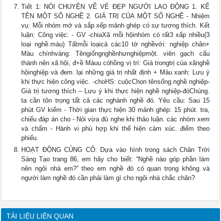
Tiết 1: NÓI CHUYỆN VỀ VẺ ĐẸP NGƯỜI LAO ĐỘNG 1. KỂ
TÊN MỘT SỐ NGHỀ 2. GIÁ TRỊ CỦA MỘT SỐ NGHỀ - Nhiệm
vụ: Mỗi nhóm mở và sắp xếp mảnh ghép có sự tương thích. Kết
luận: Công việc: - GV -chiaXã mỗi hộinhóm có rất3 xấp nhiều(3
loại nghề.màu) Tấtmỗi loạicả các10 tờ nghềvới: nghiệp chân+
Màu chínhvàng: Têngiốngnghềnhưnghiệpmột. viên gạch cấu
thành nên xã hội, đ+ề Màuu cóhồng vị trí: Giá trongtrị của xãnghề
hộinghiệp và đem. lại những giá trị nhất định + Màu xanh: Lưu ý
khi thực hiện công việc. -choHS: cuộcChọn tênsống.nghề nghiệp-
Giá trị tương thích – Lưu ý khi thực hiện nghề nghiệp-đóChúng.
ta cần tôn trọng tất cả các nghành nghề đó. Yêu cầu: Sau 15
phút GV kiểm - Thời gian thực hiện 30 mảnh ghép: 15 phút. tra,
chiếu đáp án cho - Nói vừa đủ nghe khi thảo luận. các nhóm xem
và chấm - Hành vi phù hợp khi thể hiện cảm xúc. điểm theo
phiếu.
HOẠT ĐỘNG CỦNG CỐ: Dựa vào hình trong sách Chân Trời
Sáng Tạo trang 86, em hãy cho biết: “Nghề nào góp phần làm
nên ngôi nhà em?” theo em nghề đó có quan trọng không và
người làm nghề đó cần phải làm gì cho ngôi nhà chắc chăn?
TÀI LIỆU LIÊN QUAN