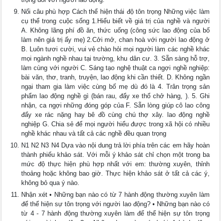
Nối câu phù hợp Cách thể hiện thái độ tôn trọng Những việc làm
cụ thể trong cuộc sống 1.Hiểu biết về giá trị của nghề và người
A. Không lãng phí đồ ăn, thức uống (công sức lao động của bố
làm nên giá trị ấy mẹ) 2.Cởi mở, chan hoà với người lao động ở
B. Luôn tươi cười, vui vẻ chào hỏi mọi người làm các nghề khác
mọi ngành nghề nhau tại trường, khu dân cư. 3. Sẵn sàng hỗ trợ,
làm cùng với người C. Sáng tạo nghệ thuật ca ngợi nghề nghiệp:
bài văn, thơ, tranh, truyện, lao động khi cần thiết. D. Không ngần
ngại tham gia làm việc cùng bố mẹ dù đó là 4. Trân trọng sản
phẩm lao động nghề gì (bán rau, đẩy xe thổ chở hàng, ). 5. Ghi
nhận, ca ngợi những đóng góp của F. Sẵn lòng giúp cô lao công
đẩy xe rác nặng hay bê đồ cùng chú thợ xây. lao động nghề
nghiệp G. Chia sẻ để mọi người hiểu được trong xã hội có nhiều
nghề khác nhau và tất cả các nghề đều quan trọng
N1 N2 N3 N4 Dựa vào nội dung trả lời phía trên các em hãy hoàn
thành phiếu khảo sát. Với mỗi ý khảo sát chỉ chọn một trong ba
mức độ thực hiện phù hợp nhất với em: thường xuyên, thỉnh
thoảng hoặc không bao giờ. Thực hiện khảo sát ở tất cả các ý,
không bỏ qua ý nào.
Nhận xét • Những bạn nào có từ 7 hành động thường xuyên làm
để thể hiện sự tôn trọng với người lao động? • Những bạn nào có
từ 4 - 7 hành động thường xuyên làm để thể hiện sự tôn trọng