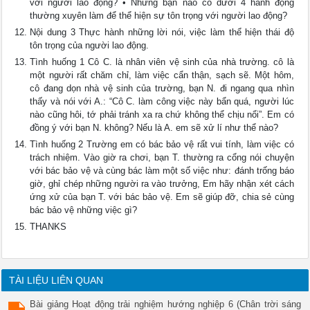
với người lao động? • Những bạn nào có dưới 4 hành động
thường xuyên làm để thể hiện sự tôn trọng với người lao động?
Nội dung 3 Thực hành những lời nói, việc làm thể hiện thái độ
tôn trọng của người lao động.
Tình huống 1 Cô C. là nhân viên vệ sinh của nhà trường. cô là
một người rất chăm chỉ, làm việc cẩn thận, sạch sẽ. Một hôm,
cô đang dọn nhà vệ sinh của trường, bạn N. đi ngang qua nhìn
thấy và nói với A.: “Cô C. làm công việc này bẩn quá, người lúc
nào cũng hôi, tớ phải tránh xa ra chứ không thể chịu nổi”. Em có
đồng ý với bạn N. không? Nếu là A. em sẽ xử lí như thể nào?
Tình huống 2 Trường em có bác bảo vệ rất vui tính, làm việc có
trách nhiệm. Vào giờ ra chơi, bạn T. thường ra cổng nói chuyện
với bác bảo vệ và cùng bác làm một số việc như: đánh trống báo
giờ, ghỉ chép những người ra vào trưởng, Em hãy nhận xét cách
ứng xử của bạn T. với bác bảo vệ. Em sẽ giúp đỡ, chia sẻ cùng
bác bảo vệ những việc gì?
THANKS
TÀI LIỆU LIÊN QUAN
Bài giảng Hoạt động trải nghiệm hướng nghiệp 6 (Chân trời sáng