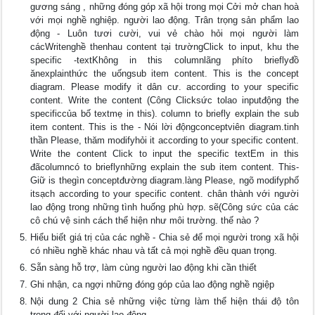
gương sáng , những đóng góp xã hội trong mọi Cởi mở chan hoà
với mọi nghề nghiệp. người lao động. Trân trọng sản phẩm lao
động - Luôn tươi cười, vui vẻ chào hỏi mọi người làm
cácWritenghề thenhau content tại trườngClick to input, khu the
specific -textKhông in this columnlãng phíto brieflyđồ
ănexplainthức the uốngsub item content. This is the concept
diagram. Please modify it dân cư. according to your specific
content. Write the content (Công Clicksức tolao inputđộng the
specificcủa bố textmẹ in this). column to briefly explain the sub
item content. This is the - Nói lời độngconceptviên diagram.tinh
thần Please, thăm modifyhỏi it according to your specific content.
Write the content Click to input the specific textEm in this
đãcolumncó to brieflynhững explain the sub item content. This-
Giữ is thegìn conceptđường diagram.làng Please, ngõ modifyphố
itsạch according to your specific content. chân thành với người
lao động trong những tình huống phù hợp. sẽ(Công sức của các
cô chú vệ sinh cách thể hiện như môi trường. thế nào ?
Hiểu biết giá trị của các nghề - Chia sẻ để mọi người trong xã hội
có nhiều nghề khác nhau và tất cả mọi nghề đều quan trọng.
Sẵn sàng hỗ trợ, làm cùng người lao động khi cần thiết
Ghi nhận, ca ngợi những đóng góp của lao động nghề ngiệp
Nội dung 2 Chia sẻ những việc từng làm thể hiện thái độ tôn
trọng đối với người lao động.