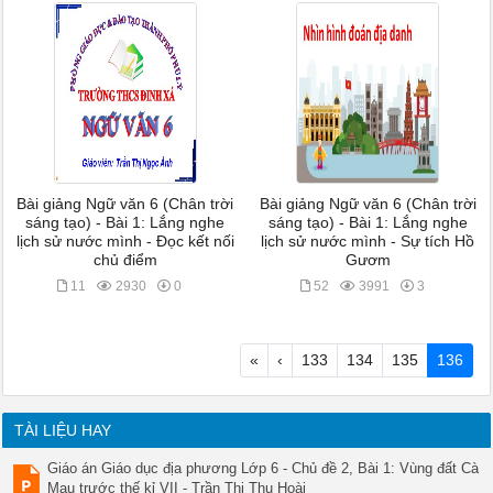
Bài giảng Ngữ văn 6 (Chân trời
Bài giảng Ngữ văn 6 (Chân trời
sáng tạo) - Bài 1: Lắng nghe
sáng tạo) - Bài 1: Lắng nghe
lịch sử nước mình - Đọc kết nối
lịch sử nước mình - Sự tích Hồ
chủ điểm
Gươm
11
2930
0
52
3991
3
«
‹
133
134
135
136
TÀI LIỆU HAY
Giáo án Giáo dục địa phương Lớp 6 - Chủ đề 2, Bài 1: Vùng đất Cà
Mau trước thế kỉ VII - Trần Thị Thu Hoài