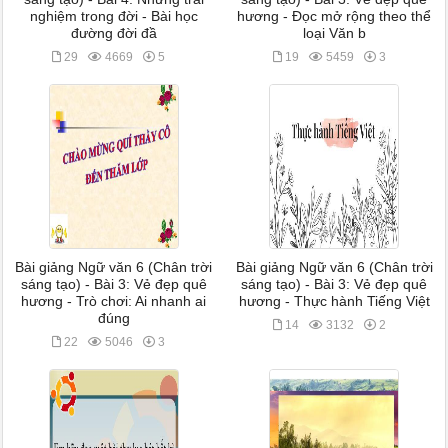
nghiệm trong đời - Bài học
hương - Đọc mở rộng theo thể
đường đời đầ
loại Văn b
29
4669
5
19
5459
3
Bài giảng Ngữ văn 6 (Chân trời
Bài giảng Ngữ văn 6 (Chân trời
sáng tạo) - Bài 3: Vẻ đẹp quê
sáng tạo) - Bài 3: Vẻ đẹp quê
hương - Trò chơi: Ai nhanh ai
hương - Thực hành Tiếng Việt
đúng
14
3132
2
22
5046
3