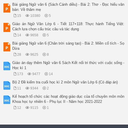
Bài giảng Ngữ văn 6 (Sách Cánh diều) - Bài 2: Thơ - Đọc hiểu văn
bản: Về thăm mẹ
15
10380
5
Giáo án Ngữ Văn Lớp 6 - Tiết 117+118: Thực hành Tiếng Việt:
Cách lựa chọn cấu trúc câu và tác dụng
14
9658
5
Bài giảng Ngữ văn 6 (Chân trời sáng tạo) - Bài 2: Miền cổ tích - Sọ
Dừa
28
9625
8
Giáo án dạy thêm Ngữ văn 6 Sách Kết nối tri thức với cuộc sống -
Học kì 1
173
9477
14
Bộ 2 Đề kiểm tra cuối học kì 2 môn Ngữ văn Lớp 6 (Có đáp án)
11
9344
2
Kế hoạch tổ chức các hoạt động giáo dục của tổ chuyên môn môn
Khoa học tự nhiên 6 - Phụ lục II - Năm học 2021-2022
12
9115
1