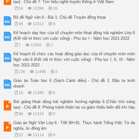
tạo) - Chủ đề 7: Tìm hiểu nghề truyền thống ở Việt Nam
54
12396
16
Bộ đề Ngữ văn 6 - Bài 1: Chủ đề Truyện đồng thoại
49
12313
6
Kế hoạch dạy học của tổ chuyên môn Hoạt động trải nghiệm Lớp 6
(Kết nối tri thức với cuộc sống) - Phụ lục I - Năm học 2021-2022
7
11650
2
Kế hoạch tổ chức các hoạt động giáo dục của tổ chuyên môn môn
Ngữ văn 6 (Kết nối tri thức với cuộc sống) - Phụ lục I, II, III - Năm
học 2021-2022
136
11496
3
Giáo án Toán học 6 (Sách Cánh diều) - Chủ đề 1: Đầu tư kinh
doanh
15
11395
6
Bài giảng Hoạt động trải nghiệm hướng nghiệp 6 (Chân trời sáng
tạo) - Chủ đề 8: Phòng tránh thiên tai và giảm thiểu biến đổi khí hậu
98
11316
5
Giáo án Ngữ Văn Lớp 6 - Tiết 90+91: Thực hành Tiếng Việt: Từ đa
nghĩa, từ đồng âm
22
11114
9